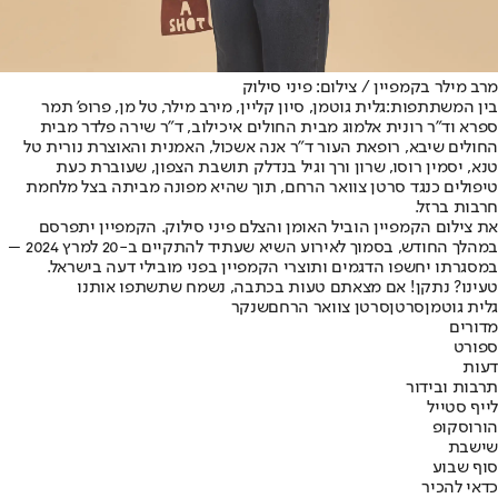
מרב מילר בקמפיין / צילום: פיני סילוק
בין המשתתפות
:
גלית גוטמן, סיון קליין, מירב מילר, טל מן, פרופ' תמר
ספרא וד"ר רונית אלמוג מבית החולים איכילוב, ד"ר שירה פלדר מבית
החולים שיבא, רופאת העור ד"ר אנה אשכול, האמנית והאוצרת נורית טל
טנא, יסמין רוסו, שרון ורך וגיל בנדלק תושבת הצפון, שעוברת כעת
טיפולים כנגד סרטן צוואר הרחם, תוך שהיא מפונה מביתה בצל מלחמת
חרבות ברזל.
את צילום הקמפיין הוביל האומן והצלם פיני סילוק. הקמפיין יתפרסם
במהלך החודש, בסמוך לאירוע השיא שעתיד להתקיים ב-20 למרץ 2024 –
במסגרתו יחשפו הדגמים ותוצרי הקמפיין בפני מובילי דעה בישראל.
טעינו? נתקן! אם מצאתם טעות בכתבה, נשמח שתשתפו אותנו
גלית גוטמן
סרטן
סרטן צוואר הרחם
שנקר
מדורים
ספורט
דעות
תרבות ובידור
לייף סטייל
הורוסקופ
שישבת
סוף שבוע
כדאי להכיר