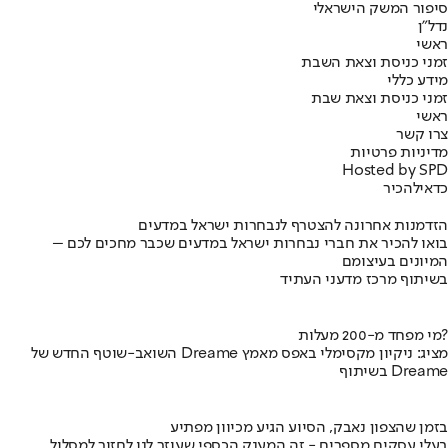
סיפור המשק הישראלי
נדל"ן
ראשי
זמני כניסת וצאת השבת
מידע כללי
זמני כניסת וצאת שבת
ראשי
צרו קשר
מדיניות פרטיות
Hosted by SPD
כדאי
להכיר
הזדמנות אחרונה להצטרף לנבחרות ישראל במדעים
בואו להכיר את חברי נבחרות ישראל במדעים שכבר מחכים לכם –
המיונים בעיצומם
בשיתוף מרכז מדעני העתיד
מי מפחד מ-200 מעלות?
השואב-שוטף החדש של Dreame מציג: ניקיון מקסימלי באפס מאמץ
בשיתוף Dreame
בזמן שהצפון נאבק, הסיוע הגיע מכיוון מפתיע
בעלי עסקים מספרים - זה המענק הכספי שעוזר לנו לחזור למסלול