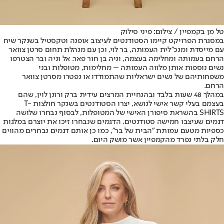
טל מן בקמפיין / צילום: פיני סילוק
במסגרת הפרויקט קיימו הסטודנטים לעיצוב אופנה וטקסטיל בשנקר שיח
עם מייסדת ומנכ"לית העמותה, בר לוי, וכן עם מנהלת תחום סרטן צוואר
הרחם בעמותה ומחלימה בעצמה, וניה בן חור פאר. אל וניה ובר הצטרפו
נשים נוספות אותן מלווה העמותה – מחלימות, מטופלות ובני
משפחותיהם של נשים ישראליות שהתמודדו או נפטרו מסרטן צוואר
הרחם.
במהלך 48 שעות בלבד ובהנחיית המרצים עידית ברק ורונן לוין, שהם
בעצמם בעלי קשר אישי לנושא, יצרו הסטודנטים בשנקר חולצות T-
SHIRTS בהשראת סיפורן האישי של המטופלות, לבסוף נבחרו שלושה
דגמים שעיצבו חמישה סטודנטים. הדגמים שנבחרו זיכו את יוצרם במלגות
כספיות מטעם עמותת "הבית של בר", כמו כן אותם דגמים נבחרים מהווים
חלק בלתי נפרד מהקמפיין אשר מושק היום.