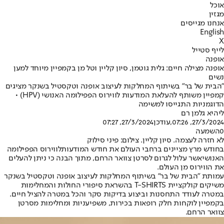
אוכל
מגזין
אנחנו מגייסים
English
X
לייף סטייל
אופנה
אופנה מצילה חיים: גלית גוטמן, סיון קליין וטל מן בקמפיין מיוחד למען
נשים
"הבית של בר" בשיתוף המחלקות לעיצוב אופנה וטקסטיל בשנקר מציגים
קמפיין משותף להעלאת המודעות לווירוס הפפילומה האנושי (HPV) •
הדוגמניות התגייסו למשימה
ליהיא גלמן רם
27/3/2024, 07:26
,עודכן
27/3/2024, 07:27
0
השמעה
לא חזרה לעצמה. סיון קליין. צילום: פיני סילוק
בחודש מרץ מציינים ברחבי העולם את חודש המודעות
לווירוס הפפילומה
האנושי
אשר עלול לגרום לסרטן צוואר הרחם, מתוך הבנה כי ניתן להעלים
את הווירוס מן העולם.
עמותת "הבית של בר" בשיתוף המחלקות לעיצוב אופנה וטקסטיל בשנקר
משיקים קולקציית T-SHIRTS בהשראת סיפורי החולות והמחלימות
במטרה לעודד התחסנות וביצוע בדיקות סקר והכל במטרה להציל חיים.
בקמפיין לוקחות חלק רופאות בכירות, משפיעניות ומחלימות מסרטן
צוואר הרחם.