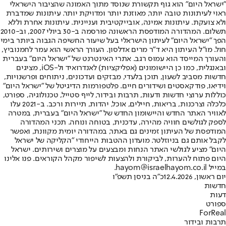
"ישראל היום" הוא גוף תקשורת שנוסד מתוך האמונה שהציבור הישראלי
ראוי לעיתונות טובה יותר, מאוזנת יותר ומדויקת יותר. עיתונות שמדברת
ולא צועקת. עיתונות אמינה, אובייקטיבית ועניינית. עיתונות אחרת וללא
תשלום. המהדורה המודפסת הראשונה פורסמה ב-30 ביולי 2007, וב-2010
הפך "ישראל היום" לעיתון הישראלי בעל שיעור החשיפה הגבוה ביותר בימי
חול. מו"ל העיתון היא ד"ר מרים אדלסון. העורך הראשי הוא עמר לחמנוביץ,
והעורך המייסד הוא עמוס רגב. אתרי האינטרנט של "ישראל היום" בעברית
ובאנגלית, כמו כן היישומונים (אפליקציות) לאנדרואיד ול-iOS, מציגים
חדשות מסביב לשעון, תוכן בלעדי, מבזקים ועדכונים, ניתוחים ופרשנויות,
וידיאו, פודקאסטים ושידורים חיים. פלטפורמות הדיגיטל של "ישראל היום"
כוללות ערוצי חדשות ודעות, תרבות ובידור, לייף סטייל, טכנולוגיה, ספורט,
כלכלה וצרכנות, בריאות, חיילים, אוכל, יהדות, תיירות ורכב. ב-2021 עלו
לאוויר האתר החדש והיישומון החדש של "ישראל היום" בעברית, במטרה
לספק לגולשים חוויה מהירה, עדכנית, בטוחה ונוחה. תכני המהדורה
המודפסת של העיתון זמינים גם באתר, במהדורה יומית מקוונת, ואפשר
לקבל אותם גם בניוזלטר. מועדון ההטבות הייחודי "הקליקה של ישראל
היום" מציע לגולשי האתר הנחות ומבצעים על מוצרים ושירותים. ישראל
היום פתוח להערות, לביקורת ולהצעות לשיפור מקהל הקוראים. פנו אלינו
במייל hayom@israelhayom.co.il.
יום ראשון, 12.4.2026
כ"ה בניסן תשפ"ו
חדשות
דעות
ספורט
ForReal
תרבות ובידור