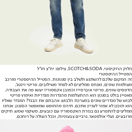
הלוק הרוקיסטי, SCOTCH&SODA, צילום: יח"צ חו"ל
הסטייל ההיפסטרי
זה המקום שלכם להשתגע ולשלב בין סגנונות. הסטייל ההיפסטרי מורכב
מעולמות שונים, ואנחנו ממליצים לא לפחד משילובים. פריטי וינטג',
הדפסים שונים, פריטי אוברסייז וכמובן אקססוריז יעשו פה את העבודה.
מאפיין בולט בסגנון הוא ההתעלמות מהגדרות מגדריות ואימוץ פריטי
לבוש של מגדרים שונים במערכת הלבוש. אהבתם את הבגד? המגדר שאליו
הוא תוכנן לא אמור לעניין אתכם, תיהנו מהחופש שמאפשר הסגנון. אנחנו
ממליצים להתפרע גם בגזרת האקססוריז עם כובעים, משקפי שמש, תיקים
מרובעים, נעלי אולסטאר, גרביים צבעוניות, וככל העולה על רוחכם.