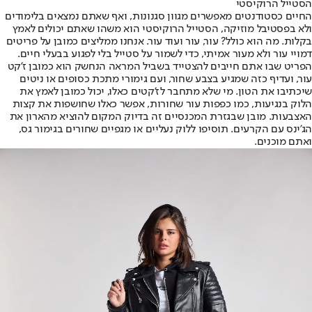
הסטייל הרוקיסטי
החיים כסטודנטים מאפשרים מגוון סגנונות, ואף שאתם נמצאים בלימודים
ולא בפסטיבל מוזיקה, הסטייל הרוקיסטי הוא משהו שאתם יכולים לאמץ
בקלות. מה הוא כולל? עור, עור ועוד עור. אנחנו ממליצים כמובן על פריטים
דמויי עור ולא מעור אמיתי, כדי לשמור על סטייל בלי לפגוע בבעלי חיים.
הפריט שבו אתם חייבים להצטייד בשביל המראה הנחשק הוא כמובן ז'קט
עור, ועדיף כזה שמגיע בצבע שחור, ועם גימורי מתכת כסופים או ניטים
שיכתיבו את הטון. מי שלא מתחבר לז'קטים כאלו, יכול כמובן לאמץ את
הלוק בנגיעות, כמו כפפות עור שחורות, אפשר כאלו שחושפות את קצות
האצבעות. מובן שבגזרת המכנסיים זה בדיוק המקום להוציא מהארון את
הג'ינס עם הקרעים. תוסיפו ללוק נעליים או מגפיים שחורים בגימור גס,
ואתם מוכנים.