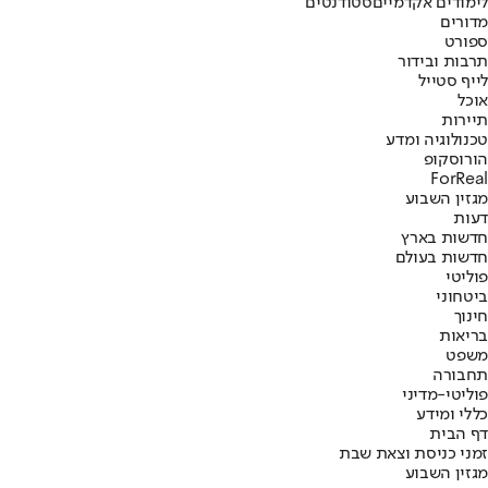
לימודים אקדמיים
סטודנטים
מדורים
ספורט
תרבות ובידור
לייף סטייל
אוכל
תיירות
טכנולוגיה ומדע
הורוסקופ
ForReal
מגזין השבוע
דעות
חדשות בארץ
חדשות בעולם
פוליטי
ביטחוני
חינוך
בריאות
משפט
תחבורה
פוליטי-מדיני
כללי ומידע
דף הבית
זמני כניסת וצאת שבת
מגזין השבוע