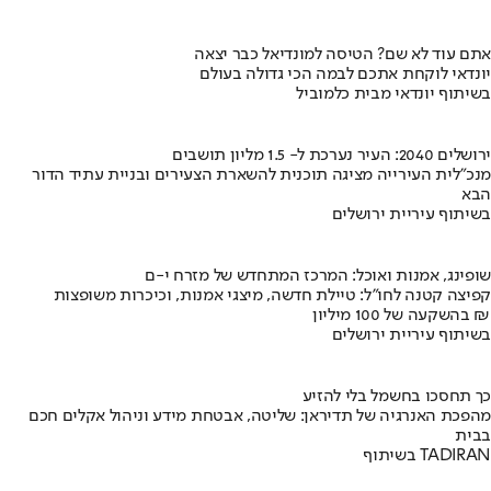
אתם עוד לא שם? הטיסה למונדיאל כבר יצאה
יונדאי לוקחת אתכם לבמה הכי גדולה בעולם
בשיתוף יונדאי מבית כלמוביל
ירושלים 2040: העיר נערכת ל- 1.5 מליון תושבים
מנכ"לית העירייה מציגה תוכנית להשארת הצעירים ובניית עתיד הדור
הבא
בשיתוף עיריית ירושלים
שופינג, אמנות ואוכל: המרכז המתחדש של מזרח י-ם
קפיצה קטנה לחו"ל: טיילת חדשה, מיצגי אמנות, וכיכרות משופצות
בהשקעה של 100 מיליון ₪
בשיתוף עיריית ירושלים
כך תחסכו בחשמל בלי להזיע
מהפכת האנרגיה של תדיראן: שליטה, אבטחת מידע וניהול אקלים חכם
בבית
בשיתוף TADIRAN