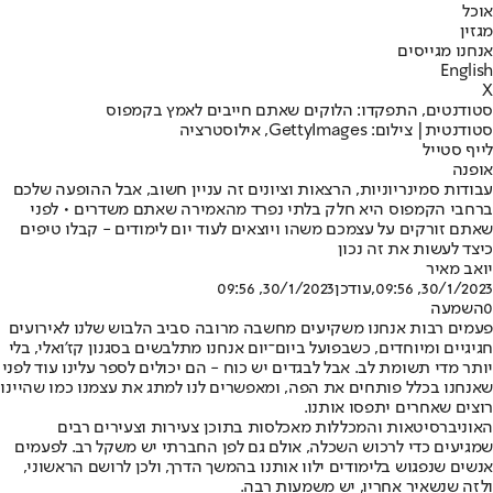
אוכל
מגזין
אנחנו מגייסים
English
X
סטודנטים, התפקדו: הלוקים שאתם חייבים לאמץ בקמפוס
סטודנטית| צילום: GettyImages, אילוסטרציה
לייף סטייל
אופנה
עבודות סמינריוניות, הרצאות וציונים זה עניין חשוב, אבל ההופעה שלכם
ברחבי הקמפוס היא חלק בלתי נפרד מהאמירה שאתם משדרים • לפני
שאתם זורקים על עצמכם משהו ויוצאים לעוד יום לימודים - קבלו טיפים
כיצד לעשות את זה נכון
יואב מאיר
30/1/2023, 09:56
,עודכן
30/1/2023, 09:56
0
השמעה
פעמים רבות אנחנו משקיעים מחשבה מרובה סביב הלבוש שלנו לאירועים
חגיגיים ומיוחדים, כשבפועל ביום־יום אנחנו מתלבשים בסגנון קז'ואלי, בלי
יותר מדי תשומת לב. אבל לבגדים יש כוח - הם יכולים לספר עלינו עוד לפני
שאנחנו בכלל פותחים את הפה, ומאפשרים לנו למתג את עצמנו כמו שהיינו
רוצים שאחרים יתפסו אותנו.
האוניברסיטאות והמכללות מאכלסות בתוכן צעירות וצעירים רבים
שמגיעים כדי לרכוש השכלה, אולם גם לפן החברתי יש משקל רב. לפעמים
אנשים שנפגוש בלימודים ילוו אותנו בהמשך הדרך, ולכן לרושם הראשוני,
ולזה שנשאיר אחריו, יש משמעות רבה.