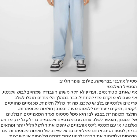
סטייל אורבני בברשקה, צילום: עופר חג'יוב
הסטייל האלגנטי
אף שאתם סטודנטים, ועדיין לא חלק משוק העבודה שמחייב לבוש אלגנטי,
אף פעם לא מוקדם מדי להתחיל. כבר במהלך הלימודים תוכלו לשלב
פריטים אלגנטיים בלבוש שלכם. מה זה כולל? חליפות, מכנסיים מחויטים,
ז'קטים, תיקים ייעודיים ללפטופ מעור, וכמובן חולצות מכופתרות.
חולצה מכופתרת בצבע לבן היא סמל סטטוס ואחד המאפיינים הבולטים
של הסגנון, ואפשר לשלב אותה עם מכנסיים אלגנטיים כדי לקבל לוק מחויט
ואלגנטי, או עם מכנסי ג'ינס אורבניים שיהפכו את הלוק לקליל יותר ומתאים
בדיוק לסטודנטים. אנחנו ממליצים גם על שילוב של חולצות מכופתרות עם
הדפסים שלוקחים את הסגנון לכיוון אחר: דוגמה של פסים או משבצות