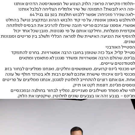
•
תלמדו מקיארה פראני: הלוק הצנוע של הפאשניסטה הדהים אותנ
ו
•
מה היא לובשת? התמונה של שיר אלמליח הצליחה לבלבל אותנו
•
לאה שנירר מוכיחה: אפשר ללבוש חולצות בטן גם בגיל 64
להתלבש באופן אופנתי, על פי קוד הלבוש הנהוג ובתקציב נגיש? בהחלט
אפשרי. אספנו עבורכם פריטי חובה שיוכלו להרכיב את הבסיס למלתחה
אקדמית מוצלחת, וחילקנו אותם על פי סגנונות. מובן שכל אחד יכול
להוסיף את הנגיעה האישית שלו למראה הכללי ולשלב בין פריטים וסגנונות
שונים.
הסטייל האורבני
סטייל קליל, אבל כזה שטומן בחובו הרבה אפשרויות. בחרנו להתמקד
בג'ינס, שהולם הרבה אפשרויות ומשדר סגנון לא מתאמץ ומתאים
לסטודנטים עייפים.
יש מכנסי ג'ינס קרועים, משופשפים וחלקים, ואנחנו ממליצים לבחור בזוג
מכנסי ג'ינס איכותי שישרת אתכם לשנים רבות ולא בטרנד חולף של עונה
אחת. אם אתם רוצים להתחייב לחלוטין לסגנון, אנחנו ממליצים על פריטים
נוספים מג'ינס, דוגמת ז'קט או תיק.
למי שלא מפחד משילובים מעניינים, נמליץ לבחור בחולצה ובמכנסיים
מג'ינס - בצבע זהה או בצבעים שונים לחלוטין, שיקפיצו את הלוק.