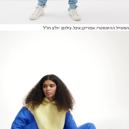
הסטייל ההיפסטרי, אמריקן איגל, צילום: יח"צ חו"ל