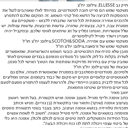
תיק גב ELLESSE, צילום: יח"צ
משקפי שמש הם פריט חובה לסטודנטים, במיוחד לאלו שאוהבים לנצל את
ההפסקות לרביצה על הדשא מול קרני השמש. זה המקום שלכם להתפרע
ולהכניס אמירה אופנתית לכל מראה שתבחרו ללבוש - משקפיים עם
מסגרת עבה, דקה, צבעונית, שחורה, עדשות מרובעות, עדשות עגולות. יש
שלל אפשרויות, ואנחנו נמליץ על זוג שיתאים לאופי שלכם, ובמקביל יהיה
מעניין וישדר סטייל לקילומטרים.
משקפי שמש עם אמירה, SCOTCH&SODA,צילום: יח"צ חו"ל
משקפי שמש של ורסאצה,צילום: יח"צ חו"ל
מובן שלא נזניח את התכשיטים, כובעי השמש והשרשראות, שמאפשרים
לשדרג בקלות כל לוק ולהפוך כל סטודנט מנומנם בבגדים פשוטים לאחד
שמבין עניין עם בחירות מדויקות שנותנות את הטאץ' האישי לכל סגנון.
טבעות של גוצי,צילום: יח"צ חו"ל
ולסיכום, סטודנטים מסתובבים במסגרת שמאפשרת תעוזה, אולם גם
לאאוטפיטים קלאסיים ונקיים יש מקום של כבוד בקמפוס. אנחנו ממליצים
לכל אחד לדבוק בסגנון הייחודי שלו, ולהרשות לעצמו להתפרע מפעם לפעם
בפריטים מיוחדים שיגרפו מחמאות.
יואב מאיר
כתב אופנה ולייף סטייל. מעצב אופנה ואיש תקשורת, בעל תואר ראשון
בעיצוב אופנה (שנקר) ותואר שני בתקשורת (בן גוריון). מגיש וכותב
תוכניות טלוויזיה בנושא אופנה ועיצוב, כתב בעבר בגופי תקשורת נוספים
ומומחה בנושאים של אופנה, לייף סטייל וגאווה. "חשוב לי לשמח אנשים
בכל המידות והמשקלים, לתת טיפים נכונים לכולם ולכולן. אופנה היא כלי
של ביטוי עצמי ויכולה לתת לנו כוח ויכולת הבעה".