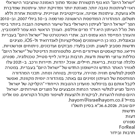
"ישראל היום" הוא גוף תקשורת שנוסד מתוך האמונה שהציבור הישראלי
ראוי לעיתונות טובה יותר, מאוזנת יותר ומדויקת יותר. עיתונות שמדברת
ולא צועקת. עיתונות אמינה, אובייקטיבית ועניינית. עיתונות אחרת וללא
תשלום. המהדורה המודפסת הראשונה פורסמה ב-30 ביולי 2007, וב-2010
הפך "ישראל היום" לעיתון הישראלי בעל שיעור החשיפה הגבוה ביותר בימי
חול. מו"ל העיתון היא ד"ר מרים אדלסון. העורך הראשי הוא עמר לחמנוביץ,
והעורך המייסד הוא עמוס רגב. אתרי האינטרנט של "ישראל היום" בעברית
ובאנגלית, כמו כן היישומונים (אפליקציות) לאנדרואיד ול-iOS, מציגים
חדשות מסביב לשעון, תוכן בלעדי, מבזקים ועדכונים, ניתוחים ופרשנויות,
וידיאו, פודקאסטים ושידורים חיים. פלטפורמות הדיגיטל של "ישראל היום"
כוללות ערוצי חדשות ודעות, תרבות ובידור, לייף סטייל, טכנולוגיה, ספורט,
כלכלה וצרכנות, בריאות, חיילים, אוכל, יהדות, תיירות ורכב. ב-2021 עלו
לאוויר האתר החדש והיישומון החדש של "ישראל היום" בעברית, במטרה
לספק לגולשים חוויה מהירה, עדכנית, בטוחה ונוחה. תכני המהדורה
המודפסת של העיתון זמינים גם באתר, במהדורה יומית מקוונת, ואפשר
לקבל אותם גם בניוזלטר. מועדון ההטבות הייחודי "הקליקה של ישראל
היום" מציע לגולשי האתר הנחות ומבצעים על מוצרים ושירותים. ישראל
היום פתוח להערות, לביקורת ולהצעות לשיפור מקהל הקוראים. פנו אלינו
במייל hayom@israelhayom.co.il.
יום שבת, 6.6.2026
כ"א בסיון תשפ"ו
חדשות
דעות
ספורט
ForReal
תרבות ובידור