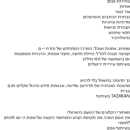
בחירות 2026
אודות
צור קשר
נבחרת הכתבים והפרשנים
מדיניות פרטיות
הצהרת נגישות
תנאי שימוש
כדאי
להכיר
שופינג, אמנות ואוכל: המרכז המתחדש של מזרח י-ם
קפיצה קטנה לחו"ל: טיילת חדשה, מיצגי אמנות, וכיכרות משופצות
בהשקעה של 100 מיליון ₪
בשיתוף עיריית ירושלים
כך תחסכו בחשמל בלי להזיע
מהפכת האנרגיה של תדיראן: שליטה, אבטחת מידע וניהול אקלים חכם
בבית
בשיתוף TADIRAN
מאחורי הקלעים של הטעם הישראלי
איך אסם הפכה את תקופת הצנע והמחסור הקשה של שנות ה-40 למותג
לאומי?
בשיתוף אסם