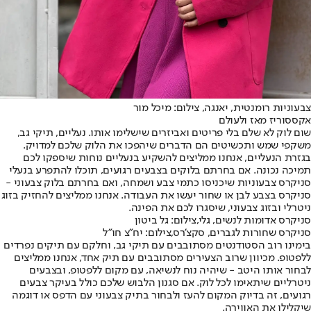
צבעוניות רומנטית, יאנגה, צילום: מיכל מור
אקססוריז מאז ולעולם
שום לוק לא שלם בלי פריטים ואביזרים שישלימו אותו. נעליים, תיקי גב,
משקפי שמש ותכשיטים הם הדברים שיהפכו את הלוק שלכם למדויק.
בגזרת הנעליים, אנחנו ממליצים להשקיע בנעליים נוחות שיספקו לכם
תמיכה נכונה. אם בחרתם בלוקים בצבעים רגועים, תוכלו להתפרע בנעלי
סניקרס צבעוניות שיכניסו כתמי צבע ושמחה, ואם בחרתם בלוק צבעוני -
סניקרס בצבע לבן או שחור יעשו את העבודה. אנחנו ממליצים להחזיק בזוג
ניטרלי ובזוג צבעוני, שיסגרו לכם את הפינה.
סניקרס אדומות לנשים, גלי,צילום: גל ביטון
סניקרס שחורות לגברים, סקצ'רס,צילום: יח"צ חו"ל
בימינו רוב הסטודנטים מסתובבים עם תיקי גב, וחלקם עם תיקים נפרדים
ללפטופ. מכיוון שרוב הצעירים מסתובבים עם תיק אחד, אנחנו ממליצים
לבחור אותו היטב - שיהיה נוח לנשיאה, עם מקום ללפטופ, ובצבעים
ניטרליים שיתאימו לכל לוק. אם סגנון הלבוש שלכם כולל בעיקר צבעים
רגועים, זה בדיוק המקום להעז ולבחור בתיק צבעוני עם הדפס או דוגמה
שיקלילו את האווירה.