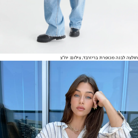
חולצה לבנה מכופרת בריזרבד, צילום: יח"צ