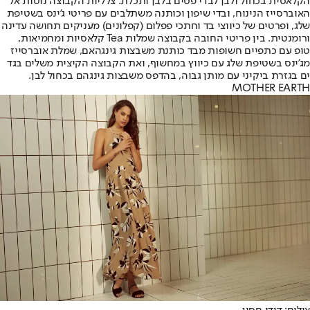
הקלאסית בכחול ולבן לבדי פסים בלבן ותכלת. צלליות הקבוצה נוטות אל
האוברסייז הנינוח, ובדי שיפון וכותנה משתלבים עם פריטי ג’ינס בשטיפת
שלג, ופרטים של כיווצי בד וחתכי פפלום (קפלונים) מעניקים תחושה עדינה
ורומנטית. בין פריטי החובה בקבוצה שמלות Tea קלאסיות ומחמיאות,
טופ עם כתפיים חשופות מבד כותנת משבצות גינגהאם, שמלת אוברסייז
מג’ינס בשטיפת שלג עם כיווץ במחשוף, ואת הקבוצה הקיצית משלים בגד
ים בגזרת ביקיני עם מותן גבוה, בהדפס משבצות גינגהם בכחול לבן.
MOTHER EARTH