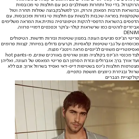
הרוקנרול. בדי טול ותחרות משתלבים כאן עם חולצות טי מכובסות
בהשראת תרבות הפאנק והרוק, וכך למשלבקבוצה שמלות תחרה וטול
שקפקפות במראה שכבות נלבשות עם חולצות טי גזורות ומכובסות, עם
הדפסים בהשראת הדפסי להקות וטיפוגרפיה גותית.את המראה משלימים
אביזרים לוהטים כמו שרשראות קולר-צ’וקר וכפכפים דמויי פרווה.
DENIM
פריטי הג׳ינס מגיעים העונה במגוון שטיפות וגזרות חדשות. הטיפולים
מכוסחים על גבי שטיפות קלאסיות, וקרעים גדולים במיוחד, קצוות פרומים
ואסימטריים משווים לג׳ינסים מראה וינטג׳י מנצח.
לצד מכנסי הג׳ינס בקולציה מגוון שורטים באורכים שונים, מ-hot pants
ועד אורך ברך. אוברולים וגזרת הסרפן הם פריטי המאסט של העונה, ואליהן
מצטרפות חולצות ג׳ינס בשטיפות דיפ-דאי ואסיד בשרוול ארוך, וגם ללא
שרוול ובגיזרת כיווצים חושפת כתפיים.
קולקציית הגברים