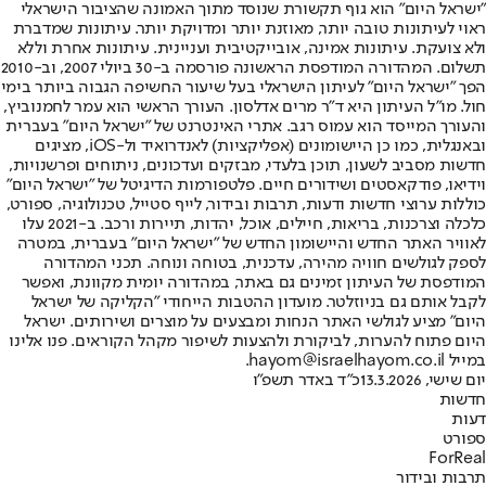
"ישראל היום" הוא גוף תקשורת שנוסד מתוך האמונה שהציבור הישראלי
ראוי לעיתונות טובה יותר, מאוזנת יותר ומדויקת יותר. עיתונות שמדברת
ולא צועקת. עיתונות אמינה, אובייקטיבית ועניינית. עיתונות אחרת וללא
תשלום. המהדורה המודפסת הראשונה פורסמה ב-30 ביולי 2007, וב-2010
הפך "ישראל היום" לעיתון הישראלי בעל שיעור החשיפה הגבוה ביותר בימי
חול. מו"ל העיתון היא ד"ר מרים אדלסון. העורך הראשי הוא עמר לחמנוביץ,
והעורך המייסד הוא עמוס רגב. אתרי האינטרנט של "ישראל היום" בעברית
ובאנגלית, כמו כן היישומונים (אפליקציות) לאנדרואיד ול-iOS, מציגים
חדשות מסביב לשעון, תוכן בלעדי, מבזקים ועדכונים, ניתוחים ופרשנויות,
וידיאו, פודקאסטים ושידורים חיים. פלטפורמות הדיגיטל של "ישראל היום"
כוללות ערוצי חדשות ודעות, תרבות ובידור, לייף סטייל, טכנולוגיה, ספורט,
כלכלה וצרכנות, בריאות, חיילים, אוכל, יהדות, תיירות ורכב. ב-2021 עלו
לאוויר האתר החדש והיישומון החדש של "ישראל היום" בעברית, במטרה
לספק לגולשים חוויה מהירה, עדכנית, בטוחה ונוחה. תכני המהדורה
המודפסת של העיתון זמינים גם באתר, במהדורה יומית מקוונת, ואפשר
לקבל אותם גם בניוזלטר. מועדון ההטבות הייחודי "הקליקה של ישראל
היום" מציע לגולשי האתר הנחות ומבצעים על מוצרים ושירותים. ישראל
היום פתוח להערות, לביקורת ולהצעות לשיפור מקהל הקוראים. פנו אלינו
במייל hayom@israelhayom.co.il.
יום שישי, 13.3.2026
כ"ד באדר תשפ"ו
חדשות
דעות
ספורט
ForReal
תרבות ובידור