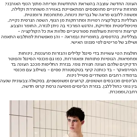
העונה החדשה עוצבה בהשראת התחדשות ופריחה מתוך הנוף האורבני:
מחוזות עירוניים מחוספסים המתאפיינת באווירה משוחררת וקלילה,
ומשווה ללובש מראה של גבריות נינוחה, מתוחכמת ורומנטית.
הצלליות בקולקציה רפויות ומתרחקות מן הגוף, השפה הגרפית נקייה,
מינימליסטית ומדויקת, והדגש המרכזי בה ניתן לגזרה, החומר והצבע.
קריצות ורמיזות מעולמות ספורטיביים מלוות את כל הקולקציה -
בצלליות, בהדפסים, בחומריות ובמראה - והן מאפשרות למתלבש התאמה
ושילוב של פריטים לפי סגנונו האישי.
חולצות הטי עשויות בדי סינגל קלילים והגזרות מרעננות, נינוחות
ומחמיאות. הגופיות פתוחות ומאווררות, כמו גם מכנסי הסינגל והפוטר
הדקיקים שלהם העונה חגורת גומי. בגזרת החליפות מככב העונה בד
הסירסאקר - בד כותנה קיצי בטקסטורת פסים - בשילוב עם מכנסי
ברמודה רחבים המשדרים סטייל נינוח.
הג'ינסים מכובסים ושטופים, קרועים ומשופשפים, בסקאלה צבעונית שנעה
בין גווני כחול ללבן. בגזרת הג'ינסים מופיעה גרסת קרופ חדשה,
רחבה,וממכרת.