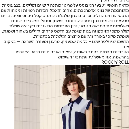
צילום: דודי חסון
מראה חופשי וטבעי המבוסס על פריטי כותנה קיציים וקלילים, בצבעוניות
מתוחכמת של גווני אדמה: כתום, צהוב וקאמל. הגזרות רפויות ונינוחות עם
הדפסי פרחים גדולים ופרטים כגון מלמלות כותנה, קפלונים וכיווצים. בדים
טבעיים ונושמים כגון ויסקוזה, כותנה, פשתן וטנסל במשקלים שונים,
משלימים את המראה הטבעי, ובין הפריטים החשובים בקבוצה שמלת
קולר מקסי מויסקוזה בגוון קאמל עם הדפס פרחים גדולים בשחור ושמנת,
ושמלת מקסי באורך 7/8 עם כיווצים ומלמלות בכתפיות.
הרשמו לניוזלטר שלנו - כל מה שמעניין, מרענן ומעורר השראה – במקום
אחד
הטרנדים החמים ביותר באופנה, עיצוב ואורח חיים בריא. הצטרפו!
בהרשמה, אני מאשר/ת את
תנאי השימוש
ROCK 'n' ROLL