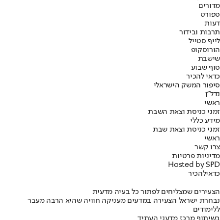
מדורים
ספורט
דעות
תרבות ובידור
לייף סטייל
הורוסקופ
שישבת
סוף שבוע
כדאי להכיר
סיפור המשק הישראלי
נדל"ן
ראשי
זמני כניסת וצאת השבת
מידע כללי
זמני כניסת וצאת שבת
ראשי
צרו קשר
מדיניות פרטיות
Hosted by SPD
כדאי
להכיר
הצעירים שמצליחים לפתור כל בעיה מדעית
נבחרת ישראל הצעירה במדעים מעניקה חוויה שהיא הרבה מעבר
ללימודים
בשיתוף מרכז מדעני העתיד