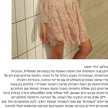
צילום: דודי חסון
הקבוצה הפותחת את העונה נשענת על צבעוניות פסטלית, אביבית
והרמונית, שבמרכזה הצבע הורוד על כל גווניו. הדפסי פרחים נאיביים על
בדי שיפון נשפכים משתלבים עם פריטי כותנה, והגזרות רחבות
ומתרחקות מן הגוף ויוצרות מראה רומנטי ואוורירי. בולטים בקבוצה
פריטים כגון שמלת כתפיות באורך מקסי עשויה קומות עם חיתוכים
וכיווצים בצבע ורוד מעושן, לצד שמלת shoulder one ורודה בגזרת צינור
- ללא ספק פריט החובה של העונה. אל המראה הרומנטי מתחברים
פריטים ״קשוחים״ עם אופי המאזכר אופנת רחוב: ז׳קט אופנוענים ורוד וגם
ופוטרים ורודים בגזרות שונות המעניקים טוויסט מחוספס וקולי למראה