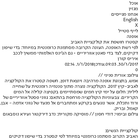
אוכל
מגזין
אנחנו מגייסים
English
X
לייף סטייל
אופנה
קסטרו חושפת את קולקציית האביב
לפי רשת האופנה, העונה הקרובה מסתמנת כרומנטית במיוחד: בדי שיפון
דקיקים, לצד בדי סאטן אווריריים • גם הג'ינס האלמותי ממשיך לככב
איריס קורן
30/1/2017, 09:03
,עודכן
1/1/2018, 02:14
0
צילום: אורית פניני //
אמש, בתצוגת אופנה מרהיבה ויוצאת דופן, חשפה קסטרו את הקולקציה
לאביב-קיץ 2017. הקולקציה נוצרה מתוך פנטזיה רומנטית על שחייה
לילית: חלום על ימי קיץ חמים שמסתיימים בקפיצה קלילה אל המים
הקרירים. צבעוניות הקולקציה מרחפת בהתאם: גווני פסטל אווריריים של
ורוד ותכלת, אשר נוגעים בקרקע ומתחברים אל מנעד של גווני אדמה - אבן,
קאמל, ובריק.
צילום ובימוי: דודי חסון // מוסיקה מקורית: נדב דירקטור ועירא נוסבאום
קולקציית הנשים:
האביב הקרוב מסתמן כרומנטי במיוחד לפי קסטרו: בדי שיפון דקיקים