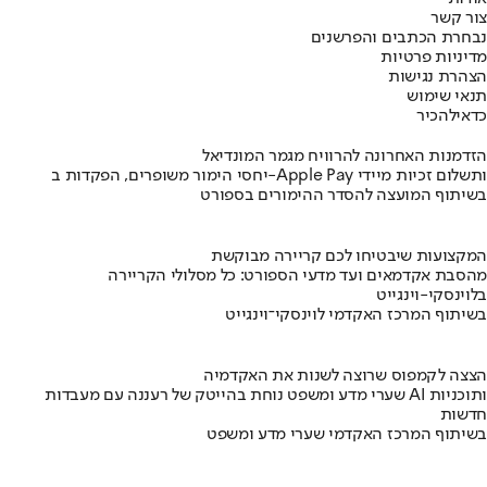
צור קשר
נבחרת הכתבים והפרשנים
מדיניות פרטיות
הצהרת נגישות
תנאי שימוש
כדאי
להכיר
הזדמנות האחרונה להרוויח מגמר המונדיאל
יחסי הימור משופרים, הפקדות ב-Apple Pay ותשלום זכיות מיידי
בשיתוף המועצה להסדר ההימורים בספורט
המקצועות שיבטיחו לכם קריירה מבוקשת
מהסבת אקדמאים ועד מדעי הספורט: כל מסלולי הקריירה
בלוינסקי-וינגייט
בשיתוף המרכז האקדמי לוינסקי־וינגייט
הצצה לקמפוס שרוצה לשנות את האקדמיה
שערי מדע ומשפט נוחת בהייטק של רעננה עם מעבדות AI ותוכניות
חדשות
בשיתוף המרכז האקדמי שערי מדע ומשפט