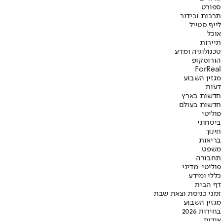
ספורט
תרבות ובידור
לייף סטייל
אוכל
תיירות
טכנולוגיה ומדע
הורוסקופ
ForReal
מגזין השבוע
דעות
חדשות בארץ
חדשות בעולם
פוליטי
ביטחוני
חינוך
בריאות
משפט
תחבורה
פוליטי-מדיני
כללי ומידע
דף הבית
זמני כניסת וצאת שבת
מגזין השבוע
בחירות 2026
אודות