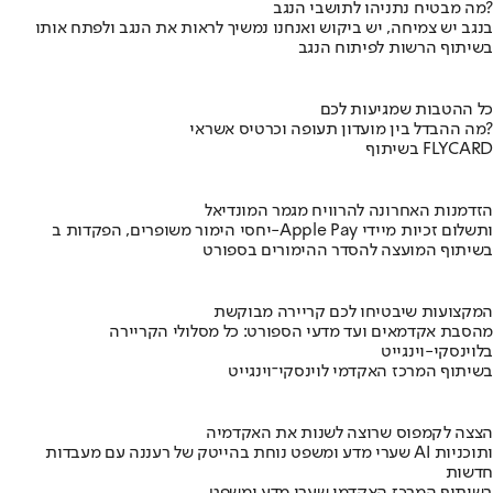
מה מבטיח נתניהו לתושבי הנגב?
בנגב יש צמיחה, יש ביקוש ואנחנו נמשיך לראות את הנגב ולפתח אותו
בשיתוף הרשות לפיתוח הנגב
כל ההטבות שמגיעות לכם
מה ההבדל בין מועדון תעופה וכרטיס אשראי?
בשיתוף FLYCARD
הזדמנות האחרונה להרוויח מגמר המונדיאל
יחסי הימור משופרים, הפקדות ב-Apple Pay ותשלום זכיות מיידי
בשיתוף המועצה להסדר ההימורים בספורט
המקצועות שיבטיחו לכם קריירה מבוקשת
מהסבת אקדמאים ועד מדעי הספורט: כל מסלולי הקריירה
בלוינסקי-וינגייט
בשיתוף המרכז האקדמי לוינסקי־וינגייט
הצצה לקמפוס שרוצה לשנות את האקדמיה
שערי מדע ומשפט נוחת בהייטק של רעננה עם מעבדות AI ותוכניות
חדשות