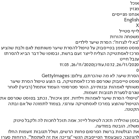
אוכל
מגזין
אנחנו מגייסים
English
X
לייף סטייל
משפחה והורות
"בא לי לצרוח": הסרת שיער לילדים
פוסט ממומן בפייסבוק על טיפול להסרת שיער משותפת לאם ולבת שהציע
מרכז לאסתטיקה הצליח לייצר זעם ברשת, ובסופו של דבר הביא להסרתו
ענבל חייט
26/11/2020, 10:12
,עודכן
26/11/2020, 11:03
0
הסרת שיער. לא מה שהכרתם, צילום: GettyImages
פוסט פייסבוק שפרסם מרכז לאסתטיקה, בו הוצע טיפול הסרת שיער
משותף לאמהות ובנותיהן, הוסר מפרסומי העמוד אתמול (רביעי) לאחר
שגרם לסערת תגובות זועמות.
"טיפולי הסרת שיער לאמהות וילדות. זמן איכות", נכתב בפוסט שפרסם את
הטיפול שהוצע במרכז לאסתטיקה עורגני, בצמוד לתמונה של אם ובתה
הקטנה.
בזמן שהילדה תזכה לטיפול לייזר, אמה תוכל לחכות לה ולקבל פינוק
משלה, הובטח במודעה.
את הגולשות ברשת הפרסום פחות הרשים, ושלל תגובות זועמות החלו
להצטבר, כשבעמוד הפייסבוק הנשי "צריכה את זה לאתמול", הרוחות סערו