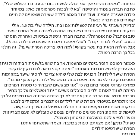
במיוחד. "באמת תהיתי איך אני יכולה לעשות בונדינג עם בת השלוש שלי",
כתבה חברה בעמוד והוסיפה: "בא לי לבכות מפרסומות כאלו. במיוחד
כילדה שעירה יחסית, ועוד יותר כאמא לילדה שעירה שצפויים לה חיים
קשוחים עם חברה כזאת".
"בדיוק חשבתי על רעיונות לפעילות אם ובת. הילדה שלי בת 4.5, אולי
במקום ניסויים ויצירה בבית נצא קצת החוצה לאיזה טיפול הסרת שיער
טוב ומחבר? מה אומרות?", כתבה חברה נוספת בציניות, ואחרות הוסיפו
בכעס: "בא לי לצרוח קצת", ו"אולי איכשהו אם היו שמים שם ילדה בת 16,
אבל הילדה הזאת בת עשר בקושי! למה היא צריכה הסרת שיער?. זה חולני
בכל כך הרבה רמות".
כאמור הפוסט הוסר בינתיים מהעמוד, אך בחיפוש בלשונית הביקורות ניתן
היה עדיין למצוא תגובות זועמות: "באיזה קטע נראה לכם תקין לתקשר
הסרת שיער לילדות? הכניסו לבת שלי שהיא צריכה להסיר שיער במקומות
נוספים רק כדי למכור עוד. אפס הבנה בנפש של ילדה. רק הכסף מדבר".
ממרכז עורגני נמסר בתגובה כי, "אנו מבקשים להבהיר כי מטרת הפרסום
הייתה לעזור לאותם ילדים הסובלים משיעור יתר ומשלמים על כך מחיר
חברתי ורגשי. אם הדבר הובן אחרת לא כך הייתה הכוונה ואנו מצרים על כך.
אנו מתמחים בטיפולי הסרת שיער לילדים ומתבגרים ומקפידים לבצע
בדיקות ואבחונים מקיפים טרם התחלת הטיפולים. הצורך והבקשה
לטיפולים מהסוג הזה מגיעים מהילדים עצמם שסובלים לא פעם מבריונות
ונועדו לסייע להם בהעלאת הביטחון העצמי".
טעינו? נתקן! אם מצאתם טעות בכתבה, נשמח שתשתפו אותנו
הסרת שיער
טיפוח
ילדים
מדורים