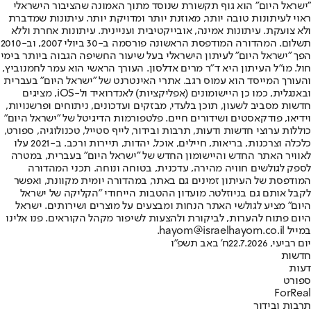
"ישראל היום" הוא גוף תקשורת שנוסד מתוך האמונה שהציבור הישראלי
ראוי לעיתונות טובה יותר, מאוזנת יותר ומדויקת יותר. עיתונות שמדברת
ולא צועקת. עיתונות אמינה, אובייקטיבית ועניינית. עיתונות אחרת וללא
תשלום. המהדורה המודפסת הראשונה פורסמה ב-30 ביולי 2007, וב-2010
הפך "ישראל היום" לעיתון הישראלי בעל שיעור החשיפה הגבוה ביותר בימי
חול. מו"ל העיתון היא ד"ר מרים אדלסון. העורך הראשי הוא עמר לחמנוביץ,
והעורך המייסד הוא עמוס רגב. אתרי האינטרנט של "ישראל היום" בעברית
ובאנגלית, כמו כן היישומונים (אפליקציות) לאנדרואיד ול-iOS, מציגים
חדשות מסביב לשעון, תוכן בלעדי, מבזקים ועדכונים, ניתוחים ופרשנויות,
וידיאו, פודקאסטים ושידורים חיים. פלטפורמות הדיגיטל של "ישראל היום"
כוללות ערוצי חדשות ודעות, תרבות ובידור, לייף סטייל, טכנולוגיה, ספורט,
כלכלה וצרכנות, בריאות, חיילים, אוכל, יהדות, תיירות ורכב. ב-2021 עלו
לאוויר האתר החדש והיישומון החדש של "ישראל היום" בעברית, במטרה
לספק לגולשים חוויה מהירה, עדכנית, בטוחה ונוחה. תכני המהדורה
המודפסת של העיתון זמינים גם באתר, במהדורה יומית מקוונת, ואפשר
לקבל אותם גם בניוזלטר. מועדון ההטבות הייחודי "הקליקה של ישראל
היום" מציע לגולשי האתר הנחות ומבצעים על מוצרים ושירותים. ישראל
היום פתוח להערות, לביקורת ולהצעות לשיפור מקהל הקוראים. פנו אלינו
במייל hayom@israelhayom.co.il.
יום רביעי, 22.7.2026
ח' באב תשפ"ו
חדשות
דעות
ספורט
ForReal
תרבות ובידור