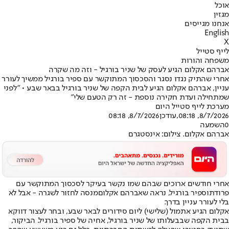
אוכל
מגזין
אנחנו מגייסים
English
X
לייף סטייל
משפחה והורות
אברהם אקלום הגיע לעסק של שניר בורגיל - וזה מה שקרה
אחרי שהתיק נגדו נסגר והסכסוך המתוקשר עם ספיר בורגיל ממשיך לעורר
עניין, אברהם אקלום הגיע לבית הקפה של שניר בורגיל בבאר שבע • "לפני
שמתחילה ועדת חקירה נוספת - זה רק הטעם שלי"
מערכת לייף סטייל היום
8/7/2026, 08:18
,עודכן
8/7/2026, 08:18
0
השמעה
אברהם אקלום. צילום: אינסטגרם
אחרי חודשים ארוכים שבהם שמו נקשר בעיקר לסכסוך המתוקשר עם
פרודתו
ספיר בורגיל, נראה שאברהם אקלום
מנסה לחזור לשגרה - אבל לא
בלי לעורר עניין בדרך.
אקלום הגיע אתמול (שלישי) ליום סידורים לבאר שבע, ובחר לעצור דווקא
בבית הקפה שבבעלותו של שניר בורגיל, אחיה של ספיר בורגיל. הביקור,