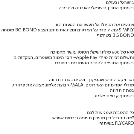
בישראל ובעולם
בשיתוף המכון הישראלי לאנרגיה ולסביבה
צובעים את הבית? אל תעשו את הטעות הזו
מומחה BG BOND עושה סדר על המדפים ומציג את מותג הצבע SIMPLY
בשיתוף BG BOND
שיא של 600 מיליון שקל: הטוטו עושה מהפיכה
יחסי הימור משופרים, הפקדות ב-Apple Pay ותשלום זכיות מיידי
בשיתוף המועצה להסדר ההימורים בספורט
הפרויקט החדש שמסקרן רוכשים בפתח תקווה
קבוצת אלמוג מציגה את פרויקט MALA: מגדלי הפרימיום האחרונים
בפתח תקווה
בשיתוף קבוצת אלמוג
כל ההטבות שמגיעות לכם
מה ההבדל בין מועדון תעופה וכרטיס אשראי?
בשיתוף FLYCARD