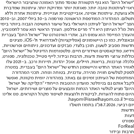
"ישראל היום" הוא גוף תקשורת שנוסד מתוך האמונה שהציבור הישראלי
ראוי לעיתונות טובה יותר, מאוזנת יותר ומדויקת יותר. עיתונות שמדברת
ולא צועקת. עיתונות אמינה, אובייקטיבית ועניינית. עיתונות אחרת וללא
תשלום. המהדורה המודפסת הראשונה פורסמה ב-30 ביולי 2007, וב-2010
הפך "ישראל היום" לעיתון הישראלי בעל שיעור החשיפה הגבוה ביותר בימי
חול. מו"ל העיתון היא ד"ר מרים אדלסון. העורך הראשי הוא עמר לחמנוביץ,
והעורך המייסד הוא עמוס רגב. אתרי האינטרנט של "ישראל היום" בעברית
ובאנגלית, כמו כן היישומונים (אפליקציות) לאנדרואיד ול-iOS, מציגים
חדשות מסביב לשעון, תוכן בלעדי, מבזקים ועדכונים, ניתוחים ופרשנויות,
וידיאו, פודקאסטים ושידורים חיים. פלטפורמות הדיגיטל של "ישראל היום"
כוללות ערוצי חדשות ודעות, תרבות ובידור, לייף סטייל, טכנולוגיה, ספורט,
כלכלה וצרכנות, בריאות, חיילים, אוכל, יהדות, תיירות ורכב. ב-2021 עלו
לאוויר האתר החדש והיישומון החדש של "ישראל היום" בעברית, במטרה
לספק לגולשים חוויה מהירה, עדכנית, בטוחה ונוחה. תכני המהדורה
המודפסת של העיתון זמינים גם באתר, במהדורה יומית מקוונת, ואפשר
לקבל אותם גם בניוזלטר. מועדון ההטבות הייחודי "הקליקה של ישראל
היום" מציע לגולשי האתר הנחות ומבצעים על מוצרים ושירותים. ישראל
היום פתוח להערות, לביקורת ולהצעות לשיפור מקהל הקוראים. פנו אלינו
במייל hayom@israelhayom.co.il.
יום רביעי, 8.7.2026
כ"ג בתמוז תשפ"ו
חדשות
דעות
ספורט
ForReal
תרבות ובידור