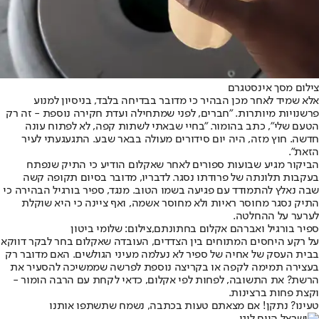
צילום מסך אינסטגרם
אלא שמיד לאחר מכן הבהיר כי מדובר בבדיחה בלבד, בניסיון למנוע
פרשנויות מיותרות. "חברים, לפני שמתחילה ועדת חקירה נוספת - זה רק
הטעם שלי", כתב בהומור. "בחיי שבאתי לשתות קפה, לא לפתוח עונה
חדשה. חוץ מזה, היה יום סידורים מעולה בבאר שבע. התגעגעתי לעיר
הזאת".
הביקור מגיע שבועות ספורים לאחר שאקלום הודיע כי התיק שנפתח
בעקבות תלונתה של פרודתו נסגר. לדבריו, מדובר בסיום תקופה קשה
שבה נאלץ להתמודד עם פגיעה בשמו הטוב. מנגד, ספיר בורגיל הבהירה כי
התיק נסגר מחוסר ראיות ולא מחוסר אשמה, ואף ציינה כי היא שוקלת
לערער על ההחלטה.
ספיר בורגיל ואברהם אקלום בחתונתם,צילום: שלומי ביטון
על רקע היחסים המתוחים בין הצדדים, העובדה שאקלום בחר לבקר דווקא
בבית העסק של אחיה של ספיר לא נעלמה מעיני הגולשים. האם מדובר רק
בעצירה תמימה לקפה או בקריצה נוספת לפרשה שממשיכה להסעיר את
הרשת? את התשובה, לפחות לפי אקלום, כדאי לקחת עם הרבה הומור -
וקצת פחות ברצינות.
טעינו? נתקן! אם מצאתם טעות בכתבה, נשמח שתשתפו אותנו