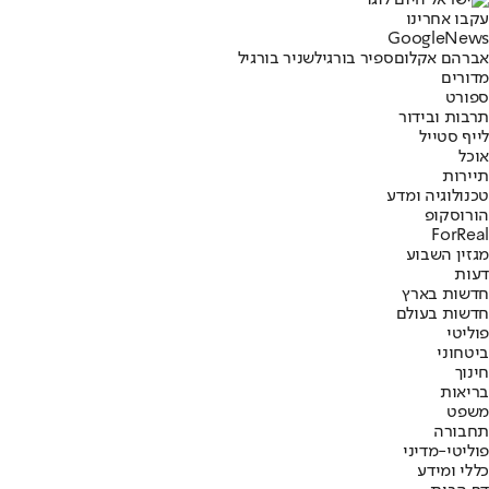
עקבו אחרינו
G
o
o
g
l
e
News
אברהם אקלום
ספיר בורגיל
שניר בורגיל
מדורים
ספורט
תרבות ובידור
לייף סטייל
אוכל
תיירות
טכנולוגיה ומדע
הורוסקופ
ForReal
מגזין השבוע
דעות
חדשות בארץ
חדשות בעולם
פוליטי
ביטחוני
חינוך
בריאות
משפט
תחבורה
פוליטי-מדיני
כללי ומידע