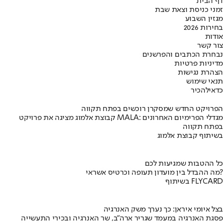
דף הבית
זמני כניסת וצאת שבת
מגזין השבוע
בחירות 2026
אודות
צור קשר
נבחרת הכתבים והפרשנים
מדיניות פרטיות
הצהרת נגישות
תנאי שימוש
כדאי
להכיר
הפרויקט החדש שמסקרן רוכשים בפתח תקווה
קבוצת אלמוג מציגה את פרויקט MALA: מגדלי הפרימיום האחרונים
בפתח תקווה
בשיתוף קבוצת אלמוג
כל ההטבות שמגיעות לכם
מה ההבדל בין מועדון תעופה וכרטיס אשראי?
בשיתוף FLYCARD
בצל איומי איראן: כך נערך משק האנרגיה
פסגת האנרגיה במעמד שגריר ארה"ב, שר האנרגיה ובכירי התעשייה