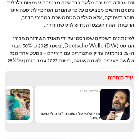
וגם עבודה במשרה מלאה כבר אינה מבטיחה עצמאות כלכלית. 
נתונים חדשים מצביעים על כך שהגורם המרכזי לתופעה אינו 
חוסר תעסוקה, אלא העלייה המתמשכת במחירי הדיור, 
הריביות וההון העצמי הנדרש לרכישת דירה.
לפי נתונים רשמיים שפורסמו על ידי תאגיד השידור הציבורי 
הגרמני Deutsche Welle (DW), בשנת 2025 כ-30% מבני 
ה-25 בגרמניה עדיין מתגוררים עם הוריהם - כמעט אחד מכל 
שלושה צעירים. לשם השוואה, בשנת 2022 עמד הנתון על 28%.
עוד כותרות
אביב דרורי
|
18:43
מ
גורי אלפי על השבת: "היה לי מאוד
קשה"
ש