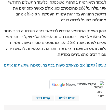
לעמוד תיאורטית בהחזרי משכנתה, כל עוד התשלום החודשי 
אינו עולה על 35% מהכנסתם נטו. אולם כאשר מוסיפים את 
דרישת ההון העצמי ואת עלויות העסקה, רק כ-6% מהם 
מסוגלים בפועל לרכוש דירה.
ההון העצמי הממוצע הנדרש לרכישת דירה בגרמניה כבר עומד 
על כ-131 אלף אירו - סכום השווה לכ-520 אלף שקל - יותר מפי 
שניים לעומת שנת 2010. לכך מתווספים מסי רכישה ועלויות 
נלוות נוספות, שמרחיקים עוד יותר את האפשרות לרכוש דירה 
עבור רבים מהצעירים במדינה.
טעינו? נתקן! אם מצאתם טעות בכתבה, נשמח שתשתפו אותנו
G
o
o
g
l
e
News
עקבו אחרינו
הורים וילדים
קניית דירה