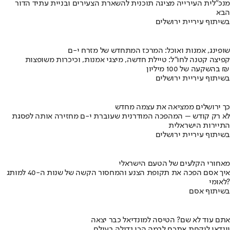
מנכ"לית העירייה מציגה תוכנית להשארת הצעירים ובניית עתיד הדור
הבא
בשיתוף עיריית ירושלים
שופינג, אמנות ואוכל: המרכז המתחדש של מזרח י-ם
קפיצה קטנה לחו"ל: טיילת חדשה, מיצגי אמנות, וכיכרות משופצות
בהשקעה של 100 מיליון ₪
בשיתוף עיריית ירושלים
כך ירושלים ממציאה את עצמה מחדש
לא רק קודש – המהפכה המודרנית שעוברת י-ם מחזירה אותה לפסגת
התיירות הישראלית
בשיתוף עיריית ירושלים
מאחורי הקלעים של הטעם הישראלי
איך אסם הפכה את תקופת הצנע והמחסור הקשה של שנות ה-40 למותג
לאומי?
בשיתוף אסם
אתם עוד לא שם? הטיסה למונדיאל כבר יצאה
יונדאי לוקחת אתכם לבמה הכי גדולה בעולם