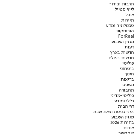
תרבות ובידור
לייף סטייל
אוכל
תיירות
טכנולוגיה ומדע
הורוסקופ
ForReal
מגזין השבוע
דעות
חדשות בארץ
חדשות בעולם
פוליטי
ביטחוני
חינוך
בריאות
משפט
תחבורה
פוליטי-מדיני
כללי ומידע
דף הבית
זמני כניסת וצאת שבת
מגזין השבוע
בחירות 2026
אודות
צור קשר