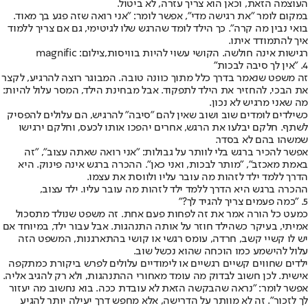
העוצמה הזאת, וכאן הוא צריך עזרה, לא ביטול.
במקום לומר "את רגישה מדי", אפשר לומר: "אני רואה שזה פגע בך מאוד.
בואי נבין מה קרה". כך הילד לומד שהרגש שלו לגיטימי, גם אם צריך ללמוד
איך להתמודד איתו.
רגישות אינה חולשה. הקושי עשוי להיות בוויסות,צילום: magnific
4. "אין לך סיבה לבכות"
זה משפט שנאמר בדרך כלל מתוך כוונה טובה. המבוגר רוצה להרגיע, לקצר
את הבכי, להחזיר את הילד לתפקוד. אבל מבחינת הילד, המסר עלול להיות:
מה שאני מרגיש לא נכון.
כשילדים לומדים שוב ושוב שאין להם "סיבה" להרגיש, הם עלולים להפסיק
לשתף. חלקם יבלעו את הרגש, אחרים יהפכו אותו לכעס, וחלקם ירגישו
שמשהו בהם לא בסדר.
אפשר להכיר ברגש בלי לוותר על גבולות: "אני רואה שאתה עצוב", "זה
באמת מאכזב", "מותר לבכות, ואני כאן". ההכרה ברגש אינה פינוק. היא
הדרך ללמד ילד לזהות מה עובר עליו ולווסת את עצמו.
ההכרה ברגש היא הדרך ללמד ילד לזהות מה עובר עליו. ילד עצוב,
5. "כמה פעמים צריך להגיד לך?"
כמעט כל הורה אמר את זה לפחות פעם אחת. זה משפט שנולד מתסכול
אמיתי, בעיקר כשהילד חוזר על אותה התנהגות. אבל עבור ילד, במיוחד אם
יש לו קשיי קשב, חרדה, עומס רגשי או קושי בהתארגנות, המשפט הזה
עלול להישמע כמו הוכחה שהוא נכשל שוב.
ילדים שחווים קשיים רגשיים או לימודיים עלולים לפרש ביקורת כמתקפה
אישית. לכן חשוב לבדוק מה עומד מאחורי ההתנהגות, ולא רק להגיב אליה.
אפשר לומר: "נראה שהבקשה הזאת לא עובדת ככה. בוא נחשוב מה יעזור
לך לזכור". זה לא מוותר על הדרישה, אלא מחפש דרך יעילה יותר להגיע