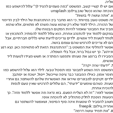
אליה.
אם יש לו קשיי קשב, המשפט "כמה פעמים להגיד לך" עלול להישמע כמו
הוכחה שהוא נכשל שוב,צילום: unsplash
6. "אתה עושה לי בושות"
זה משפט טעון במיוחד, כי הוא מחבר בין ההתנהגות של הילד לבין הדימוי
של ההורה. הילד לומד שלא רק שהוא עשה משהו לא מתאים, אלא שהוא
מביך את המבוגר שאמור להיות המקום הבטוח שלו.
במקום ללמוד איך להתנהג אחרת, הוא עלול ללמוד להסתיר, להתכווץ או
לפחד לטעות ליד אנשים. ילדים צריכים לדעת שיש כללים חברתיים, אבל
הם לא צריכים להרגיש שהם עצמם בושה.
אפשר להחליף את המשפט ב: "ההתנהגות הזאת לא מתאימה כאן. נצא רגע
ונירגע". כך יש גבול ברור, אבל בלי השפלה.
הסבירו לו ברוגע את טעותו ותמנעו הסתרה או חשש מצידו לטעות ליד
אנשים,
7. "ידעתי שזה יקרה"
המשפט הזה נשמע למבוגר כמו תסכול טבעי. לילד הוא עלול להישמע כמו
חוסר אמון. כאילו המבוגר כבר ציפה שייכשל, ייפול, ישכח או יסתבך.
ילדים זקוקים למבוגרים שיראו את האפשרות שלהם להשתפר, גם אחרי
טעות. כשהם שומעים "ידעתי", הם עלולים להרגיש שאין טעם לנסות
להוכיח אחרת.
אפשר לומר: "זה לא הצליח הפעם. בוא נראה מה אפשר ללמוד מזה". כך
הטעות הופכת לחלק מתהליך, לא להוכחה אופי.
חשוב להסביר לו שטעות אינה סוף הסיפור, ושאפשר להשתפר גם
אחריה,צילום: freepik
8. "את תמיד עושה דרמה"