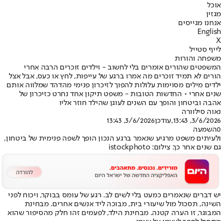
אוכל
מגזין
אנחנו מגייסים
English
X
לייף סטייל
משפחה והורות
המשפטים שהורים אומרים בלי לחשוב - וילדים זוכרים הרבה אחרי
הורים לא תמיד זוכרים מה אמרו ברגע של עייפות, לחץ או כעס, אבל אצל
ילדים מילים מסוימות עלולות להפוך לזיכרון פנימי מהדהד שמלווה אותם
שנים אחרי • החדשות הטובות - משפט תיקון אחד נחרט כזיכרון של
אהבה וביטחון והופך עם השנים לעוגן שהילד חוזר אליו
נאוה סילוורה
3/6/2026, 13:43
,עודכן
3/6/2026, 13:43
0
השמעה
ולעיתים משפט מרגיע שנאמר ברגע הנכון הופך לשפה פנימית של ביטחון,
גם שנים אחר כך. צילום: istockphoto
יש דברים שנאמרים כמעט בלי לשים לב. רגע של עומס בבוקר, ויכוח לפני
השינה, תסכול מול שיעורי בית, מבוכה ליד אנשים אחרים. מבחינת
המבוגר, זו הערה קטנה. מבחינת הילד, לפעמים זהו חלק מהסיפור שהוא