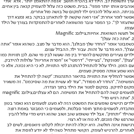
ערך ותשומת לב. הילד לא בהכרח חושב "אנסה להתאמץ יותר", אלא "אולי
אוהבים אותו יותר ממני". בבית, משפט כזה עלול להעמיק קנאה בין אחים.
בכיתה, הוא עלול להכניס ילד למקום של בושה מול אחרים.
אפשר לומר אחרת: "אני רואה שקשה לך להתארגן בבוקר. בוא נמצא דרך
שתעזור לך". כך המסר עובר מהשוואה לאחרים להתמקדות בצורך של הילד
עצמו.
אל תעשו השוואות. אחיות,צילום: Magnific
2. "אתה כזה עצלן"
כשמבוגר אומר "החדר שלך מבולגן", הוא מדבר על מצב. כשהוא אומר "אתה
עצלן", הוא מדבר על זהות. עבור ילד, ההבדל עצום.
ילדים צעירים מתקשים להפריד בין מה שעשו לבין מי שהם. לכן תוויות כמו
"עצלן", "מפונקת", "בעייתי", "דרמטי" או "חסרת אחריות" עלולות להידבק.
עם הזמן, הילד עלול להתחיל להתנהג לפי התווית, לא כי היא נכונה, אלא כי
הוא שמע אותה מספיק פעמים.
אפשר להחליף את התווית בתיאור התנהגות: "קשה לך להתחיל את
המשימה", "החדר לא מסודר", "עוד לא עשית את מה שסיכמנו". זה משאיר
מקום לתיקון, במקום לסגור את הילד בתוך הגדרה.
לפעמים קשה להם להתחיל את המשימה. הם לא עצלנים,צילום: magnific
3. "אתה רגיש מדי"
ילדים רגישים שומעים את המשפט הזה לא מעט. לפעמים הוא נאמר בטון
מתבדח, לפעמים מתוך חוסר סבלנות, ולפעמים כי המבוגר באמת רוצה
שהילד "יתחזק". אבל ילד ששומע שוב ושוב שהוא רגיש מדי עלול להבין
שהרגש שלו מוגזם, לא נוח או לא רצוי.
רגישות אינה חולשה. היא יכולה להיות יכולת לקלוט ניואנסים, לשים לב
לאחרים, להרגיש לעומק. הקושי מתחיל כשהילד לא יודע לווסת את