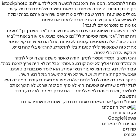
מותר להתאכזב. הפנו את האכזבה למעשה ולא לילד ,צילום: istockphoto
בין סגנון הורות, הערכה עצמית ובריאות נפשית של מתבגרים יש קשר.
במילים פשוטות, הדרך שבה ילדים מרגישים שרואים אותם בבית יכולה
להשפיע על האופן שבו הם לומדים לראות את עצמם.
אז מה כן נשאר איתם לטובה?
לצד המשפטים שפוגעים, יש גם משפטים שבונים.
"אני מאמין בך"
.
"טעית,
וזה קורה
".
"אני שמח שסיפרת לי"
.
"גם כשאני כועס, אני אוהב אותך"
.
"בוא
ננסה שוב"
. אלה משפטים קטנים לא פחות, אבל הם מייצרים קול פנימי
אחר: כזה שמאפשר לילד לטעות בלי להתפרק, להרגיש בלי להתבייש,
ולבקש עזרה בלי לפחד.
והכי חשוב: תמיד אפשר לתקן. הורה שאמר משפט קשה יכול לחזור
ולומר:
"דיברתי אליך לא יפה קודם. כעסתי, אבל זה לא היה צריך לצאת ככה"
.
עבור ילד, רגע כזה הוא שיעור רגשי עמוק. הוא לומד שמבוגרים טועים,
שאפשר לקחת אחריות, ושקשר לא חייב להישבר בגלל רגע קשה.
בסוף, המטרה אינה לגדל ילדים שלא שמעו אף פעם ביקורת. המטרה היא
לגדל ילדים שיודעים שטעות היא לא סוף הסיפור, שרגש לא הופך אותם
לחלשים, ושגם כשהם לא מצליחים - הם עדיין ראויים לאהבה, כבוד
והקשבה.
טעינו? נתקן! אם מצאתם טעות בכתבה, נשמח שתשתפו אותנו
עקבו אחרינו
G
o
o
g
l
e
News
הורים וילדים
ילדים
מדורים
ספורט