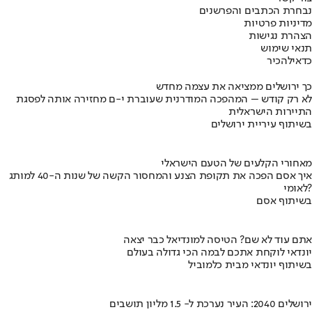
נבחרת הכתבים והפרשנים
מדיניות פרטיות
הצהרת נגישות
תנאי שימוש
כדאי
להכיר
כך ירושלים ממציאה את עצמה מחדש
לא רק קודש – המהפכה המודרנית שעוברת י-ם מחזירה אותה לפסגת
התיירות הישראלית
בשיתוף עיריית ירושלים
מאחורי הקלעים של הטעם הישראלי
איך אסם הפכה את תקופת הצנע והמחסור הקשה של שנות ה-40 למותג
לאומי?
בשיתוף אסם
אתם עוד לא שם? הטיסה למונדיאל כבר יצאה
יונדאי לוקחת אתכם לבמה הכי גדולה בעולם
בשיתוף יונדאי מבית כלמוביל
ירושלים 2040: העיר נערכת ל- 1.5 מליון תושבים