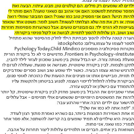
מתחיל לספר לעצמו על עצמו.
ילדים לא שומעים רק מילים. הם קולטים טון, מבט, עיתוי, הבעה ואת
המסר שמתחת למשפט: האם אני אהוב גם כשאני טועה? האם מותר לי
להיות רגיש? האם אני מספיק טוב כמו שאני? האם המבוגר שמולי רואה
אותי, או רק את מה שלא הצלחתי לעשות? חשוב לומר: משפט אחד שנאמר
בעייפות לא הורס ילד. גם מבוגרים טועים. אבל כשהערות מסוימות חוזרות
שוב ושוב, הן עלולות להפוך לתווית, לבושה או לקול פנימי ביקורתי.
הערה קטנה עלולה להפוך מבחינת הילד לחלק מהסיפור שהוא מתחיל
לספר לעצמו על עצמו,צילום: istockphoto
מקורות פסיכולוגיה מוסמכים כמו
Child Mind
,
Pychology Today
Institute
ו-
Frontiers in Psychology
, מדגישים כי לא כל ביקורת הורית
פועלת באותה צורה. יש הבדל עמוק בין משוב שמכוון לעזור לילד להבין,
לתקן ולצמוח, לבין ביקורת שיפוטית, מענישה או פוגעת, שעלולה לגרום לו
להרגיש שהוא עצמו הבעיה. כאשר ילד שומע שוב ושוב מסרים שמדביקים
לו תווית, מביישים אותו או מציגים את הטעות שלו כהוכחה לאופי פגום,
הביקורת עלולה לחלחל לדימוי העצמי, לפגוע בביטחון ולהקשות עליו
להתמודד עם כישלון או לבקש עזרה.
אחרי שמבינים את ההבדל בין משוב מחזק לבין ביקורת שיפוטית, קל יותר
לזהות את המשפטים היומיומיים שנשמעים אולי תמימים - אבל עלולים
להישאר עם ילדים הרבה אחרי שהרגע עבר:
1. "למה אתה לא כמו אח שלך?"
זו אחת האמירות הנפוצות ביותר, גם כשהיא נאמרת מתוך רצון לעודד.
הבעיה היא שילדים לא תמיד שומעים בה קריאה להשתפר, אלא מסר אחר
לגמרי: כמו שאני, אני פחות.
השוואות בין אחים, חברים או תלמידים עלולות ליצור תחרות על אהבה,