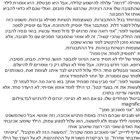
המילה "דרמה" עלולה להישמע קלילה, אבל היא מבטלת. היא אומרת לילד
שהתגובה שלו אינה רצינית, שהרגש שלו מוגזם, ואולי שגם לא כדאי להביא
אותו אל המבוגר.
במיוחד בגיל ההתבגרות, כשעוצמות רגשיות ממילא גבוהות, משפט כזה
עלול לסגור דלת. המתבגר אולי יפסיק להתווכח, אבל גם יפסיק לספר.
אפשר לומר: "אני רואה שזה מרגיש לך גדול מאוד עכשיו. בואי ננסה להבין
מה החלק שהכי קשה". זה לא אומר שהמבוגר מסכים עם כל תגובה, אלא
שהוא מוכן להקשיב לפני שהוא שופט.
עוצמות רגשיות גבוהות. גיל ההתבגרות,
9. "תפסיק לפחד, אין ממה"
פחד של ילד לא תמיד נראה הגיוני למבוגר. חושך, פרידה, מבחן, מסיבה,
רופא, חבר חדש בכיתה. אבל פחד לא נעלם רק כי אומרים לו להיעלם.
כאשר מבטלים פחד, הילד עלול להרגיש לבד איתו. לעומת זאת, כשנותנים
לפחד שם ומסגרת, קל יותר להתמודד איתו.
אפשר לומר: "אני מבין שזה מפחיד אותך. בוא נראה מה יכול לעזור לך
לעשות את זה בצעד קטן". כך הילד לומד אומץ אמיתי: לא היעדר פחד, אלא
תנועה עדינה בתוכו.
ביטול הפחדים שלו, גם אם הוא לא הגיוני, יגרום לו להרגיש לבד,צילום:
magnific
10. "אני מאוכזב ממך"
יש מצבים שבהם הורה באמת מרגיש אכזבה, וזה אנושי. אבל כשהמשפט
מופנה לילד עצמו ולא למעשה, הוא עלול לפגוע עמוק. הילד שומע: אכזבתי
את האדם שאני הכי רוצה שיאהב אותי.
עדיף לדייק: "אני מאוכזב ממה שקרה", "המעשה הזה לא מקובל", "ציפיתי
שתבחר אחרת". כך הביקורת נשארת על ההתנהגות, לא על הערך של הילד.