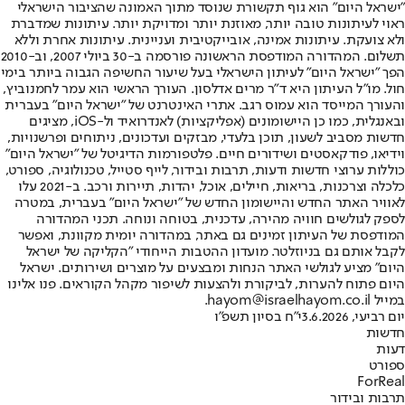
"ישראל היום" הוא גוף תקשורת שנוסד מתוך האמונה שהציבור הישראלי
ראוי לעיתונות טובה יותר, מאוזנת יותר ומדויקת יותר. עיתונות שמדברת
ולא צועקת. עיתונות אמינה, אובייקטיבית ועניינית. עיתונות אחרת וללא
תשלום. המהדורה המודפסת הראשונה פורסמה ב-30 ביולי 2007, וב-2010
הפך "ישראל היום" לעיתון הישראלי בעל שיעור החשיפה הגבוה ביותר בימי
חול. מו"ל העיתון היא ד"ר מרים אדלסון. העורך הראשי הוא עמר לחמנוביץ,
והעורך המייסד הוא עמוס רגב. אתרי האינטרנט של "ישראל היום" בעברית
ובאנגלית, כמו כן היישומונים (אפליקציות) לאנדרואיד ול-iOS, מציגים
חדשות מסביב לשעון, תוכן בלעדי, מבזקים ועדכונים, ניתוחים ופרשנויות,
וידיאו, פודקאסטים ושידורים חיים. פלטפורמות הדיגיטל של "ישראל היום"
כוללות ערוצי חדשות ודעות, תרבות ובידור, לייף סטייל, טכנולוגיה, ספורט,
כלכלה וצרכנות, בריאות, חיילים, אוכל, יהדות, תיירות ורכב. ב-2021 עלו
לאוויר האתר החדש והיישומון החדש של "ישראל היום" בעברית, במטרה
לספק לגולשים חוויה מהירה, עדכנית, בטוחה ונוחה. תכני המהדורה
המודפסת של העיתון זמינים גם באתר, במהדורה יומית מקוונת, ואפשר
לקבל אותם גם בניוזלטר. מועדון ההטבות הייחודי "הקליקה של ישראל
היום" מציע לגולשי האתר הנחות ומבצעים על מוצרים ושירותים. ישראל
היום פתוח להערות, לביקורת ולהצעות לשיפור מקהל הקוראים. פנו אלינו
במייל hayom@israelhayom.co.il.
יום רביעי, 3.6.2026
י"ח בסיון תשפ"ו
חדשות
דעות
ספורט
ForReal
תרבות ובידור