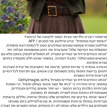
פרופסור רוברט וולדינגר מבית הספר לרפואה של הרווארד
"הסחת דעת מתמדת". קייט מידלטון נגד מסכים / AFP
מידלטון אומרת שסמארטפונים וגאדג'טים הפכו ל"הסחת דעת מתמדת,
המפצלת את המיקוד שלנו" ומערערת את הזמן שמשפחות מבלות יחד.
"אנחנו נוכחים פיזית אך נעדרים נפשית, לא מסוגלים לעסוק באופן מלא עם
האנשים ממש מולנו", כתבת הנסיכה, במאמר שהוא חלק מקמפיין החינוך
שהיא מקדמת.
הנסיכה אומרת כי עדויות מחקר מראות את החשיבות של יצירת מערכות
יחסים בריאות וחמות בתוך משפחות ובין אנשים, עם יתרונות לכל החיים
לבריאות פיזית ונפשית.
"אנחנו נוכחים פיזית אך נעדרים נפשית",צילום: GettyImages
במאמר, קייט מזהירה כי "כוחו של קשר אנושי בעולם מוסח", וכי מגמות
חברתיות הולכות בכיוון ההפוך - יש יותר אנשים בודדים ומבודדים,
משפחות לא נותנות אחת לשנייה תשומת לב מספקת.
"כאשר אנחנו בודקים את הטלפונים שלנו במהלך שיחות, גוללים ברשתות
חברתיות במהלך ארוחות משפחתיות, או עונים למיילים בזמן שאנחנו
משחקים עם הילדים שלנו, אנחנו לא רק מוסחים, אנחנו מושכים את הצורה