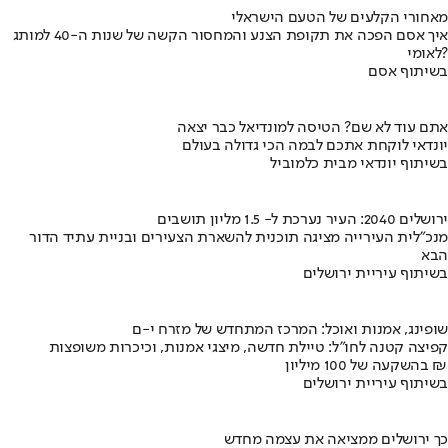
מאחורי הקלעים של הטעם הישראלי
איך אסם הפכה את תקופת הצנע והמחסור הקשה של שנות ה-40 למותג
לאומי?
בשיתוף אסם
אתם עוד לא שם? הטיסה למונדיאל כבר יצאה
יונדאי לוקחת אתכם לבמה הכי גדולה בעולם
בשיתוף יונדאי מבית כלמוביל
ירושלים 2040: העיר נערכת ל- 1.5 מליון תושבים
מנכ"לית העירייה מציגה תוכנית להשארת הצעירים ובניית עתיד הדור
הבא
בשיתוף עיריית ירושלים
שופינג, אמנות ואוכל: המרכז המתחדש של מזרח י-ם
קפיצה קטנה לחו"ל: טיילת חדשה, מיצגי אמנות, וכיכרות משופצות
בהשקעה של 100 מיליון ₪
בשיתוף עיריית ירושלים
כך ירושלים ממציאה את עצמה מחדש