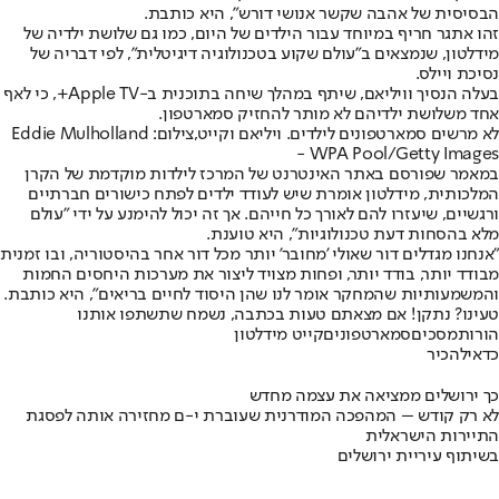
הבסיסית של אהבה שקשר אנושי דורש", היא כותבת.
זהו אתגר חריף במיוחד עבור הילדים של היום, כמו גם שלושת ילדיה של
מידלטון, שנמצאים ב"עולם שקוע בטכנולוגיה דיגיטלית", לפי דבריה של
נסיכת ויילס.
בעלה הנסיך וויליאם, שיתף במהלך שיחה בתוכנית ב-Apple TV+, כי לאף
אחד משלושת ילדיהם לא מותר להחזיק סמארטפון.
לא מרשים סמארטפונים לילדים. ויליאם וקייט,צילום: Eddie Mulholland
- WPA Pool/Getty Images
במאמר שפורסם באתר האינטרנט של המרכז לילדות מוקדמת של הקרן
המלכותית, מידלטון אומרת שיש לעודד ילדים לפתח כישורים חברתיים
ורגשיים, שיעזרו להם לאורך כל חייהם. אך זה יכול להימנע על ידי "עולם
מלא בהסחות דעת טכנולוגיות", היא טוענת.
"אנחנו מגדלים דור שאולי 'מחובר' יותר מכל דור אחר בהיסטוריה, ובו זמנית
מבודד יותר, בודד יותר, ופחות מצויד ליצור את מערכות היחסים החמות
והמשמעותיות שהמחקר אומר לנו שהן היסוד לחיים בריאים", היא כותבת.
טעינו? נתקן! אם מצאתם טעות בכתבה, נשמח שתשתפו אותנו
הורות
מסכים
סמארטפונים
קייט מידלטון
כדאי
להכיר
כך ירושלים ממציאה את עצמה מחדש
לא רק קודש – המהפכה המודרנית שעוברת י-ם מחזירה אותה לפסגת
התיירות הישראלית
בשיתוף עיריית ירושלים