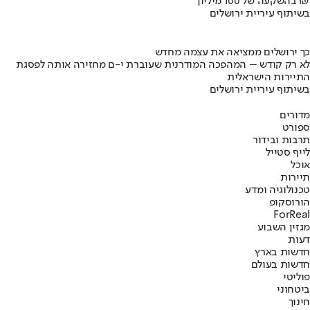
בהשקעה של 100 מיליון ₪
בשיתוף עיריית ירושלים
כך ירושלים ממציאה את עצמה מחדש
לא רק קודש – המהפכה המודרנית שעוברת י-ם מחזירה אותה לפסגת
התיירות הישראלית
בשיתוף עיריית ירושלים
מדורים
ספורט
תרבות ובידור
לייף סטייל
אוכל
תיירות
טכנולוגיה ומדע
הורוסקופ
ForReal
מגזין השבוע
דעות
חדשות בארץ
חדשות בעולם
פוליטי
ביטחוני
חינוך