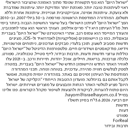
"ישראל היום" הוא גוף תקשורת שנוסד מתוך האמונה שהציבור הישראלי
ראוי לעיתונות טובה יותר, מאוזנת יותר ומדויקת יותר. עיתונות שמדברת
ולא צועקת. עיתונות אמינה, אובייקטיבית ועניינית. עיתונות אחרת וללא
תשלום. המהדורה המודפסת הראשונה פורסמה ב-30 ביולי 2007, וב-2010
הפך "ישראל היום" לעיתון הישראלי בעל שיעור החשיפה הגבוה ביותר בימי
חול. מו"ל העיתון היא ד"ר מרים אדלסון. העורך הראשי הוא עמר לחמנוביץ,
והעורך המייסד הוא עמוס רגב. אתרי האינטרנט של "ישראל היום" בעברית
ובאנגלית, כמו כן היישומונים (אפליקציות) לאנדרואיד ול-iOS, מציגים
חדשות מסביב לשעון, תוכן בלעדי, מבזקים ועדכונים, ניתוחים ופרשנויות,
וידיאו, פודקאסטים ושידורים חיים. פלטפורמות הדיגיטל של "ישראל היום"
כוללות ערוצי חדשות ודעות, תרבות ובידור, לייף סטייל, טכנולוגיה, ספורט,
כלכלה וצרכנות, בריאות, חיילים, אוכל, יהדות, תיירות ורכב. ב-2021 עלו
לאוויר האתר החדש והיישומון החדש של "ישראל היום" בעברית, במטרה
לספק לגולשים חוויה מהירה, עדכנית, בטוחה ונוחה. תכני המהדורה
המודפסת של העיתון זמינים גם באתר, במהדורה יומית מקוונת, ואפשר
לקבל אותם גם בניוזלטר. מועדון ההטבות הייחודי "הקליקה של ישראל
היום" מציע לגולשי האתר הנחות ומבצעים על מוצרים ושירותים. ישראל
היום פתוח להערות, לביקורת ולהצעות לשיפור מקהל הקוראים. פנו אלינו
במייל hayom@israelhayom.co.il.
יום רביעי, 3.6.2026
י"ח בסיון תשפ"ו
חדשות
דעות
ספורט
ForReal
תרבות ובידור