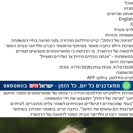
אוכל
מגזין
אנחנו מגייסים
English
X
לייף סטייל
משפחה והורות
"מגיפה של ניתוק": קייט מידלטון מזהירה בפני פגיעה בחיי המשפחה
נסיכת ויילס כתבה מאמר בשיתוף פרופסור רוברט וולדינגר מבית הספר
לרפואה של הרווארד, בו הדגישה כי סמארטפונים משבשים קשרים
במשפחות • "אנחנו נוכחים פיזית אך נעדרים נפשית"
מערכת היום
9/10/2025, 15:06
,עודכן
9/10/2025, 15:06
0
השמעה
קייט מידלטון. צילום: AFP
נסיכת ויילס
קייט מידלטון
הזהירה כי עומס של סמארטפונים ומסכי מחשב
יוצר "מגיפה של ניתוק" המשבש את חיי המשפחה.
"בעוד שמכשירים דיגיטליים מבטיחים לשמור עלינו מחוברים, לעיתים
קרובות הם עושים את ההפך", כתבה קייט, במאמר שנכתב בשיתוף
פרופסור רוברט וולדינגר מבית הספר לרפואה של הרווארד.