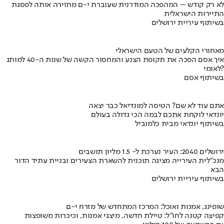
לא רק קודש – המהפכה המודרנית שעוברת י-ם מחזירה אותה לפסגת
התיירות הישראלית
בשיתוף עיריית ירושלים
מאחורי הקלעים של הטעם הישראלי
איך אסם הפכה את תקופת הצנע והמחסור הקשה של שנות ה-40 למותג
לאומי?
בשיתוף אסם
אתם עוד לא שם? הטיסה למונדיאל כבר יצאה
יונדאי לוקחת אתכם לבמה הכי גדולה בעולם
בשיתוף יונדאי מבית כלמוביל
ירושלים 2040: העיר נערכת ל- 1.5 מליון תושבים
מנכ"לית העירייה מציגה תוכנית להשארת הצעירים ובניית עתיד הדור
הבא
בשיתוף עיריית ירושלים
שופינג, אמנות ואוכל: המרכז המתחדש של מזרח י-ם
קפיצה קטנה לחו"ל: טיילת חדשה, מיצגי אמנות, וכיכרות משופצות