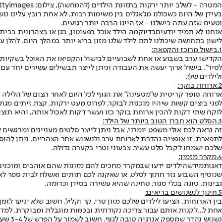
המטרה - לשלב יותר ירקות בתזונת הילדים (להמחשה), צילום: gettyimages
בעידן של היום כשכולנו מג'אגלים בין משימות רבות, לא אחת רובץ עלינו נ
וטעים שזה עתה בישלנו - אז היינו הרבה יותר רגועים.
אנחנו לא תמיד יודעים
בדיוק
מה הילד אוכל בפעוטון, בגן או בצהרונית בבי
לישון בתחושה שיכולנו לתת לילד שלנו מזון בריא יותר במהלך היום. להל
1.בישול מרוכז והקפאה:
הקדישו ערב בשבוע או אחת לשבועיים לבישול והקפיאו את האוכל בשקיות
לסיר". בישול ארוך יעשה את העבודה וניתן לייצר תבשילים עשירים יחד עם
ולילדים שלך.
2.
ארוחת בוקר:
ארוחה סופר קריטית ש"מטעינה" את הגוף לכל היום לאחר הצום של הלילה ו
לפני ביצים קשות שיהיו מוכנות לבוקר, לפרוס מעט ירקות, קצת זיתים מגול
לוקח שתי דקות להכין ארוחת בוקר כזו ועשר דקות לאכול אותה, והיא תוצ
3.הסלט הוא חברו הטוב ביותר של הילד:
זה נראה לכם אולי משפט יומרני, אבל ניתן לייצר סלטים מעניינים ומרגשי
לתפארת. זו אופציה נהדרת לארוחת ערב ולנשנוש אחר הצהריים. ניתן להוסיף
שלכם ישמחו לקבל סלט עשיר, צבעוני וטרי בקערה גדולה.
4.
מקרר מזמין:
דאגו
תמיד
שהילדים ידעו שבמקרר מחכים להם מזונות שהם אוהבים ומוכנים ל
שנוסיף השבוע גזר חתוך לסלט, או שאקנה לכם תותים ואשלח לבית ספר לאר
גבינות, טונה בכלי סגור, טחינה שהיא עשירה בסידן וכדומה.
5.
חינוך לנשנושים בריאים:
בין הארוחות, הציעו לילדים שלכם מזון טרי, קר וקליל. חשוב שלא יגיעו 
נשנוש נהדר שמספק אנרגיה טובה לגוף. חשוב לשמור על הפרש של 3-4 שעות בין נישוש לארוחה שאחריו.