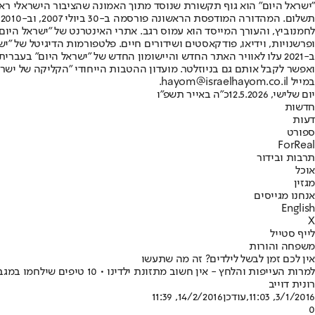
"ישראל היום" הוא גוף תקשורת שנוסד מתוך האמונה שהציבור הישראלי ראוי 
ת
ופרשנויות, וידיאו, פודקאסטים ושידורים חיים. פלטפורמות הדיגיטל של "ישרא
ב-2021 עלו לאוויר האתר החדש והיישומון החדש של "ישראל היום" בע
ואפשר לקבל אותם גם בניוזלטר. מועדון ההטבות הייחודי "הקליקה של ישרא
במייל hayom@israelhayom.co.il.
יום שלישי, 12.5.2026
כ"ה באייר תשפ"ו
חדשות
דעות
ספורט
ForReal
תרבות ובידור
אוכל
מגזין
אנחנו מגייסים
English
X
לייף סטייל
משפחה והורות
אין לכם זמן לבשל לילדים? זה מה שתעשו
למרות העייפות והלחץ - אין חשוב מתזונת ילדינו • 10 טיפים שילחמו במגבלות ויעלו אתכם על המסלול
רונית דוייב
3/1/2016, 11:03
,עודכן
14/2/2016, 11:39
0