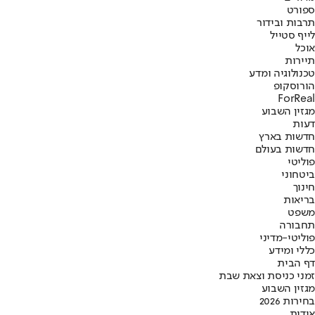
ספורט
תרבות ובידור
לייף סטייל
אוכל
תיירות
טכנולוגיה ומדע
הורוסקופ
ForReal
מגזין השבוע
דעות
חדשות בארץ
חדשות בעולם
פוליטי
ביטחוני
חינוך
בריאות
משפט
תחבורה
פוליטי-מדיני
כללי ומידע
דף הבית
זמני כניסת וצאת שבת
מגזין השבוע
בחירות 2026
אודות