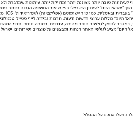
לעיתונות טובה יותר, מאוזנת יותר ומדויקת יותר. עיתונות שמדברת ולא צ
שלום. המהדורה המודפסת הראשונה פורסמה ב-30 ביולי 2007, וב-2010 הפך "ישראל היום" לעיתון הישראלי בעל שי
לחמנוביץ,
ל היום" כוללות ערוצי חדשות ודעות, תרבות ובידור, לייף סטייל, טכנולוגיה
ברית, במטרה לספק לגולשים חוויה מהירה, עדכנית, בטוחה ונוחה. תכני המה
ל היום" מציע לגולשי האתר הנחות ומבצעים על מוצרים ושירותים. ישראל 