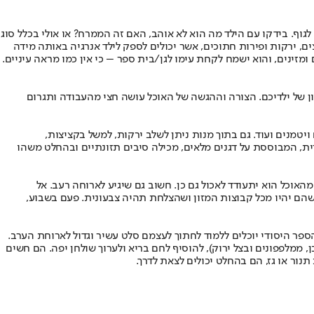
גוף. בידקו עם הילד מה הוא לא אוהב, האם זה הממרח? או אולי בכלל סוג
ים, ירקות ופירות חתוכים, אשר יכולים לספק לילד אנרגיה באותה מידה
מזינים, והוא ישמח לקחת עימו לגן/בית ספר – כי אין כמו מראה עיניים.
ון של ילדיכם. הצורה וההגשה של האוכל עושה חצי מהעבודה ותגרום
ויטמנים ועוד. גם בתוך מנות ניתן לשלב ירקות, למשל בקציצות,
ית, המבוססת על דגנים מלאים, מכילה סיבים תזונתיים ובהחלט משהו
אוכל הוא יתעודד לאכול גם כן. חשוב גם שיגיע לארוחה רעב. אל
שהם יהיו מכל קבוצות המזון ושהצלחת תהיה צבעונית. פעם בשבוע,
פר היסודי יוכלים ללמוד לחתוך לעצמם סלט עשיר וגדול לארוחת הערב.
ן, ממלפפונים ובצל ירוק), להוסיף לחם בריא ולערוך שולחן יפה. הם חשים
נור או גז, הם בהחלט יכולים לצאת לדרך.