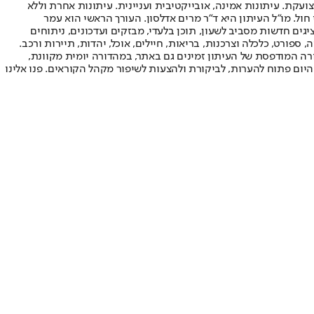
ועקת. עיתונות אמינה, אובייקטיבית ועניינית. עיתונות אחרת וללא
עור החשיפה הגבוה ביותר בימי חול. מו"ל העיתון היא ד"ר מרים אדלסון. העורך הראשי הוא עמר
 והעורך המייסד הוא עמוס רגב. אתרי האינטרנט של "ישראל היום" בעברית ובאנגלית, כמו כן היישומונים (אפליקציות) לאנדרואיד ול-iOS, מציגים חדשות מסביב לשעון, תוכן בלעדי, מבזקים ועדכונים, ניתוחים
, ספורט, כלכלה וצרכנות, בריאות, חיילים, אוכל, יהדות, תיירות ורכב.
דורה המודפסת של העיתון זמינים גם באתר, במהדורה יומית מקוונת,
היום פתוח להערות, לביקורת ולהצעות לשיפור מקהל הקוראים. פנו אלינו