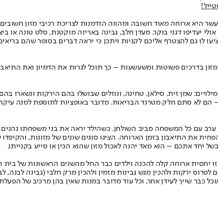
טייל!
עשר היא ארוחה מאוד חשובה ומהווה הזדמנות לצריכת רכיבי מזון חשובים ל
י יעדיפו דגני בוקר, מעדן חלב, גבינה באריזה מוקטנת, סלט טונה או ביצ
ו לו גם להצטרף אליכם לקניות ויתכן כי יראה דברים בסופר שהם בריאים ו
 המזון בדרכים פשוטות ומשעשעות – כך תוכל לגרות את הדמיון ואת התיאב
לויים: שמן זית, סילאן, טחינה, ונוזלים שבושלו בהם הירקות ונשארו בהם 
ל – הם לא סתם חלק מטרנד הבריאות. מדובר באופציות לתוספת למנה עיקר
ערב עם כל המשפחה סביב השולחן. כשהילד יראה את בני משפחתו נהנים מה
ית את התיאבון בזמן הארוחה. הציגו סוגים שונים של מזונות, והקיפדו 
בשל יחד אתכם – הוא מאד יהנה לאכול מזון שהוא הכין או סייע בקנייתו.
זו יחסית ארוחה קלה להכנה וילדים כבר החל מהשנים הראשונות של בית הס
לפרוס ירקות ולהכין מגש גבינות מזמין ולהכין מרק חלבי (גבינה לבנה, לב
 כבר שייך לעידן אחר, וכל עוד מדובר במנות שאין בהן מרכיב של הפעלת ת