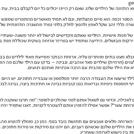
ושא התזונה של הילדים שלנו. שאם רק היינו יכולים כל יום לקבלם בבית, ע
ת הספר וכמה הוא סיים מהצלחת, וגם לא תמיד מאושרים מהתפריט שמוגש שם
ן עשרה כללי זהב שקל לאמץ ולהפוך לחלק בלתי נפרד מהשגרה התזונתית ש
 של מנות אישיות. החליטו שאתם מקדישים לבישול לא יותר משעה-שעתיים
 ירקות מבושלים. הידיעה שתמיד יש בפריזר ארוחה בשקית שכוללת מנת בשר
בלא מעט בתים מוותרים עליה. ארוחת הבוקר מסייעת מאוד לילדים גם בביצ
ענים (חרוזית) שילדים מאד אוהבים, וגבינה – בדקו עם הילד שלכם מה הוא 
יא את הילד שלכם מהבית עם הרבה אנרגיות ואתכם רגועים.
ם לילד שיעשו את העבודה הרבה יותר ממלפפון או עגבנייה חתוכים. יש היו
 תוספות כיפיות ובריאות כגון קוביות גבינה או חתיכות ביצה, גבינה לבנ
אכילה, וכדאי גם לשאול אותם לפני שהולכים לסופר: "מה תרצו שאקנה לכ
וחת עשר"? אפשר אפילו להזמין אותם להצטרף לקניות. דאגו שתמיד יהיו ב
לזמן הארוחה מלאים ושבעים עם תחושת כובד בגוף. כמן כן, מומלץ להוציא