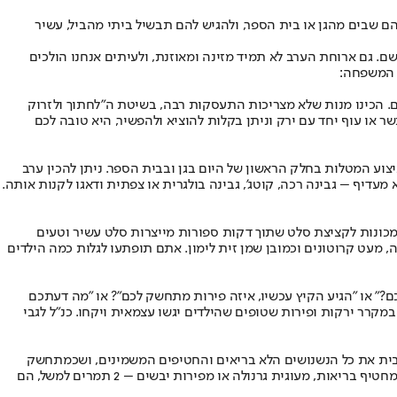
ת הם שבים מהגן או בית הספר, ולהגיש להם תבשיל ביתי מהביל, עשיר
. גם ארוחת הערב לא תמיד מזינה ומאוזנת, ולעיתים אנחנו הולכים
ל המשפחה:
. הכינו מנות שלא מצריכות התעסקות רבה, בשיטת ה"לחתוך ולזרוק
 או עוף יחד עם ירק וניתן בקלות להוציא ולהפשיר, היא טובה לכם
וע המטלות בחלק הראשון של היום בגן ובבית הספר. ניתן להכין ערב
מעדיף – גבינה רכה, קוטג', גבינה בולגרית או צפתית ודאגו לקנות אותה.
ם מכונות לקציצת סלט שתוך דקות ספורות מייצרות סלט עשיר וטעים
ה, מעט קרוטונים וכמובן שמן זית לימון. אתם תופתעו לגלות כמה הילדים
ם?" או "הגיע הקיץ עכשיו, איזה פירות מתחשק לכם"? או "מה דעתכם
מקרר ירקות ופירות שטופים שהילדים יגשו עצמאית ויקחו. כנ"ל לגבי
 מהבית את כל הנשנושים הלא בריאים והחטיפים המשמינים, ושכמתחשק
אחת ל...לקנות אותם עבור צריכה נקודתית ובכמות מוגבלת ומבוקרת. למדו את הילדים שלכם שכשהם רעבים, הם יהנו גם מירקות או פירות חתוכים, מחטיף בריאות, מעוגית גרנולה או מפירות יבשים – 2 תמרים למשל, הם