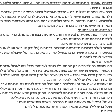
דיאטה, אופנה, מתכונים ועוד המון דברים מעניינים - עכשיו במדור הלייף ס
6.
ארוחת עשר:
דבר שלא נעים לנו לגלות, זה שהכריך מאתמול נשאר בתיק או נזרק. ארוחת 
הלחם? קחו בחשבון שיש ילדים שלא מתאים וטעים להם "הכריך המסורתי". אול
ולהשביע, ובטוח עדיפים על ימים שלמים שבהם הוא נמנע מארוחת עשר. הציע
תמיד ודאו שיש פרי וירק בארוחה שאתם שולחים.
7.
פרזנטציה ויצירתיות:
חיתוכי ירקות מעניינים (בעזרת חותכני עוגיות בצורות שונות), או קישוט
לילדים גם להתנסות במזונות חדשים.
8.
שילוב רכיבים וערכים תזונתיים:
אפשר לשלב ריכיבים תזונתיים חשובים ברטבים (על ירק או בשר ועוף) או במי
בפשטידות, במרק עשיר או בתבשיל. כמו כן, קינואה, בורגול, שיבולת שוע
שכדאי לאמץ לתפריט.
9.
תפריט מגוון:
מה עושים כהילד רוצה רק פסטה בלי רוטב לארוחת ערב? נסו לאכול ארוחת 
תאפשרו נשנוש או שתיית משקאות ממותקים בין הארוחות: אלה עלולים להפח
הציעו מזון חדש אחד וחכו שבוע בין הצגה של מזון חדש נוסף. הציעו לילד ל
10.
עודדו את הילדים ללמוד להכין ארוחה לבד:
אני אישית עושה את זה וממליצה בחום לכל ההורים לנסות גם. ארוחת ערב 
גם ארוחת בוקר בשבת זו הזדמנות נהדרת – זה זמן נינוח יחסית והם יכולים 
גאווה גדולה אחרי שהכינו ארוחה למשפחה. החוק שרק אמא ואבא מכינים אוכל
הכותבת רונית דוייב, היא מנהלת מדעית של אבוט, יצרנית סימילאק
טעינו? נתקן! אם מצאתם טעות בכתבה, נשמח שתשתפו אותנו
אוכל בריא לילדים
אמא ואבא
דיאטה ותזונה
מתכונים לילדים
מדורים