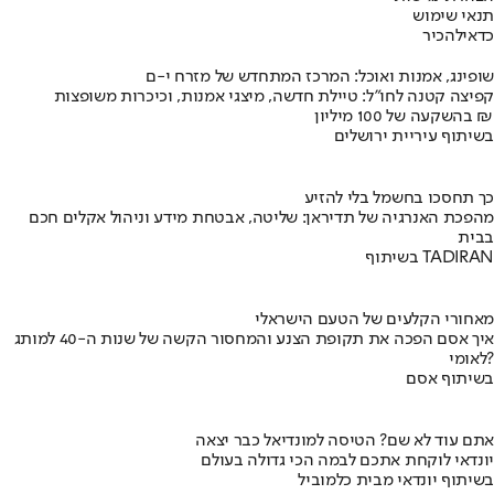
תנאי שימוש
כדאי
להכיר
שופינג, אמנות ואוכל: המרכז המתחדש של מזרח י-ם
קפיצה קטנה לחו"ל: טיילת חדשה, מיצגי אמנות, וכיכרות משופצות
בהשקעה של 100 מיליון ₪
בשיתוף עיריית ירושלים
כך תחסכו בחשמל בלי להזיע
מהפכת האנרגיה של תדיראן: שליטה, אבטחת מידע וניהול אקלים חכם
בבית
בשיתוף TADIRAN
מאחורי הקלעים של הטעם הישראלי
איך אסם הפכה את תקופת הצנע והמחסור הקשה של שנות ה-40 למותג
לאומי?
בשיתוף אסם
אתם עוד לא שם? הטיסה למונדיאל כבר יצאה
יונדאי לוקחת אתכם לבמה הכי גדולה בעולם
בשיתוף יונדאי מבית כלמוביל