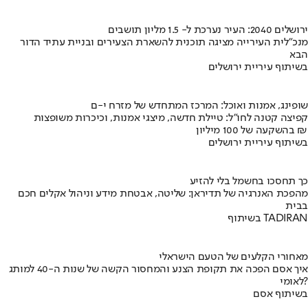
ירושלים 2040: העיר נערכת ל- 1.5 מליון תושבים
מנכ"לית העירייה מציגה תוכנית להשארת הצעירים ובניית עתיד הדור
הבא
בשיתוף עיריית ירושלים
שופינג, אמנות ואוכל: המרכז המתחדש של מזרח י-ם
קפיצה קטנה לחו"ל: טיילת חדשה, מיצגי אמנות, וכיכרות משופצות
בהשקעה של 100 מיליון ₪
בשיתוף עיריית ירושלים
כך תחסכו בחשמל בלי להזיע
מהפכת האנרגיה של תדיראן: שליטה, אבטחת מידע וניהול אקלים חכם
בבית
בשיתוף TADIRAN
מאחורי הקלעים של הטעם הישראלי
איך אסם הפכה את תקופת הצנע והמחסור הקשה של שנות ה-40 למותג
לאומי?
בשיתוף אסם