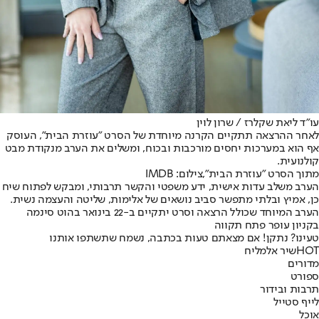
עו"ד ליאת שקלרז / שרון לוין
לאחר ההרצאה תתקיים הקרנה מיוחדת של הסרט "עוזרת הבית", העוסק
אף הוא במערכות יחסים מורכבות ובכוח, ומשלים את הערב מנקודת מבט
קולנועית.
מתוך הסרט "עוזרת הבית",צילום: IMDB
הערב משלב עדות אישית, ידע משפטי והקשר תרבותי, ומבקש לפתוח שיח
כן, אמיץ ובלתי מתפשר סביב נושאים של אלימות, שליטה והעצמה נשית.
הערב המיוחד שכולל הרצאה וסרט יתקיים ב-22 בינואר בהוט סינמה
בקניון עופר פתח תקווה
טעינו? נתקן! אם מצאתם טעות בכתבה, נשמח שתשתפו אותנו
HOT
שיר אלמליח
מדורים
ספורט
תרבות ובידור
לייף סטייל
אוכל