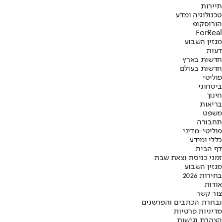
תיירות
טכנולוגיה ומדע
הורוסקופ
ForReal
מגזין השבוע
דעות
חדשות בארץ
חדשות בעולם
פוליטי
ביטחוני
חינוך
בריאות
משפט
תחבורה
פוליטי-מדיני
כללי ומידע
דף הבית
זמני כניסת וצאת שבת
מגזין השבוע
בחירות 2026
אודות
צור קשר
נבחרת הכתבים והפרשנים
מדיניות פרטיות
הצהרת נגישות