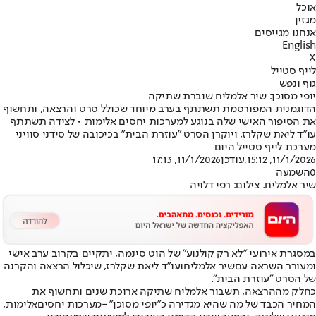
אוכל
מגזין
אנחנו מגייסים
English
X
לייף סטייל
גוף ונפש
יופי מסוכן: שיר אלמליח שוברת שתיקה
הדוגמנית המפורסמת תשתתף בערב מיוחד שכולל סרט והרצאה, ותחשוף
את הסיפור האישי שלה בנוגע למערכות יחסים אלימות • לצידה תשתתף
עו"ד ליאת שקלרז, ויוקרן הסרט "עוזרת הבית" בכיכובה של סידני סוויני
מערכת לייף סטייל היום
11/1/2026, 15:12
,עודכן
11/1/2026, 17:13
0
השמעה
שיר אלמליח. צילום: רפי דלויה
במסגרת אירועי "לא רק קולנוע" של הוט סינמה, יתקיים בקרוב ערב אישי
ומעורר השראה עם
שיר אלמליח
ועו"ד ליאת שקלרז, שיכלול הרצאה והקרנה
של הסרט "עוזרת הבית".
כחלק מההרצאה, תשבור אלמליח שתיקה ארוכת שנים ותחשוף את
המחיר הכבד של מה שהיא מגדירה כ"יופי מסוכן" -
מערכות יחסים
אלימות,