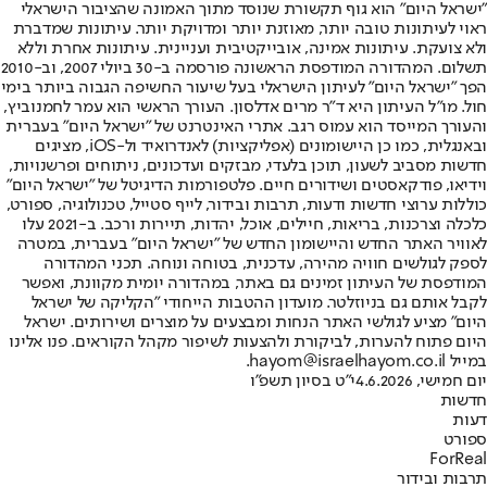
"ישראל היום" הוא גוף תקשורת שנוסד מתוך האמונה שהציבור הישראלי
ראוי לעיתונות טובה יותר, מאוזנת יותר ומדויקת יותר. עיתונות שמדברת
ולא צועקת. עיתונות אמינה, אובייקטיבית ועניינית. עיתונות אחרת וללא
תשלום. המהדורה המודפסת הראשונה פורסמה ב-30 ביולי 2007, וב-2010
הפך "ישראל היום" לעיתון הישראלי בעל שיעור החשיפה הגבוה ביותר בימי
חול. מו"ל העיתון היא ד"ר מרים אדלסון. העורך הראשי הוא עמר לחמנוביץ,
והעורך המייסד הוא עמוס רגב. אתרי האינטרנט של "ישראל היום" בעברית
ובאנגלית, כמו כן היישומונים (אפליקציות) לאנדרואיד ול-iOS, מציגים
חדשות מסביב לשעון, תוכן בלעדי, מבזקים ועדכונים, ניתוחים ופרשנויות,
וידיאו, פודקאסטים ושידורים חיים. פלטפורמות הדיגיטל של "ישראל היום"
כוללות ערוצי חדשות ודעות, תרבות ובידור, לייף סטייל, טכנולוגיה, ספורט,
כלכלה וצרכנות, בריאות, חיילים, אוכל, יהדות, תיירות ורכב. ב-2021 עלו
לאוויר האתר החדש והיישומון החדש של "ישראל היום" בעברית, במטרה
לספק לגולשים חוויה מהירה, עדכנית, בטוחה ונוחה. תכני המהדורה
המודפסת של העיתון זמינים גם באתר, במהדורה יומית מקוונת, ואפשר
לקבל אותם גם בניוזלטר. מועדון ההטבות הייחודי "הקליקה של ישראל
היום" מציע לגולשי האתר הנחות ומבצעים על מוצרים ושירותים. ישראל
היום פתוח להערות, לביקורת ולהצעות לשיפור מקהל הקוראים. פנו אלינו
במייל hayom@israelhayom.co.il.
יום חמישי, 4.6.2026
י"ט בסיון תשפ"ו
חדשות
דעות
ספורט
ForReal
תרבות ובידור