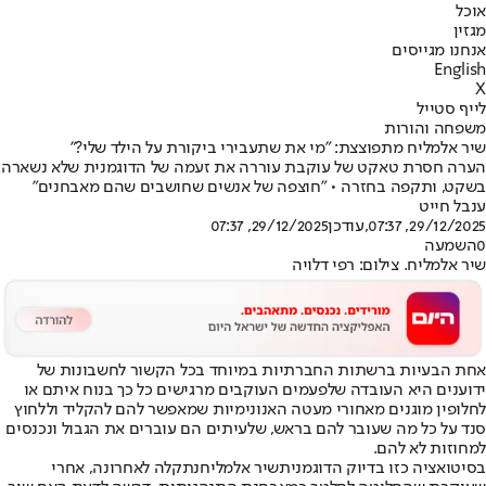
אוכל
מגזין
אנחנו מגייסים
English
X
לייף סטייל
משפחה והורות
שיר אלמליח מתפוצצת: "מי את שתעבירי ביקורת על הילד שלי?"
הערה חסרת טאקט של עוקבת עוררה את זעמה של הדוגמנית שלא נשארה
בשקט, ותקפה בחזרה • "חוצפה של אנשים שחושבים שהם מאבחנים"
ענבל חייט
29/12/2025, 07:37
,עודכן
29/12/2025, 07:37
0
השמעה
שיר אלמליח. צילום: רפי דלויה
אחת הבעיות ברשתות החברתיות במיוחד בכל הקשור לחשבונות של
ידוענים היא העובדה שלפעמים העוקבים מרגישים כל כך בנוח איתם או
לחלופין מוגנים מאחורי מעטה האנונימיות שמאפשר להם להקליד וללחוץ
סנד על כל מה שעובר להם בראש, שלעיתים הם עוברים את הגבול ונכנסים
למחוזות לא להם.
בסיטואציה כזו בדיוק הדוגמנית
שיר אלמליח
נתקלה לאחרונה, אחרי