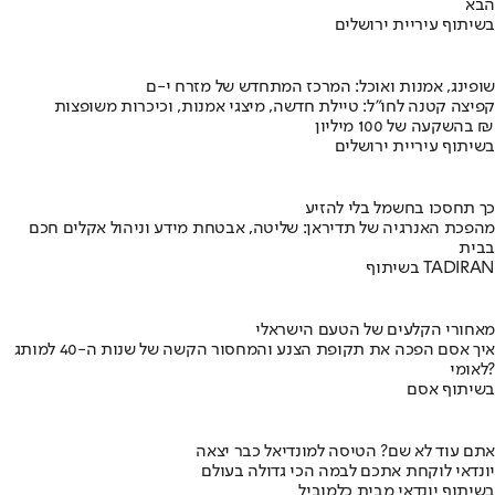
הבא
בשיתוף עיריית ירושלים
שופינג, אמנות ואוכל: המרכז המתחדש של מזרח י-ם
קפיצה קטנה לחו"ל: טיילת חדשה, מיצגי אמנות, וכיכרות משופצות
בהשקעה של 100 מיליון ₪
בשיתוף עיריית ירושלים
כך תחסכו בחשמל בלי להזיע
מהפכת האנרגיה של תדיראן: שליטה, אבטחת מידע וניהול אקלים חכם
בבית
בשיתוף TADIRAN
מאחורי הקלעים של הטעם הישראלי
איך אסם הפכה את תקופת הצנע והמחסור הקשה של שנות ה-40 למותג
לאומי?
בשיתוף אסם
אתם עוד לא שם? הטיסה למונדיאל כבר יצאה
יונדאי לוקחת אתכם לבמה הכי גדולה בעולם
בשיתוף יונדאי מבית כלמוביל