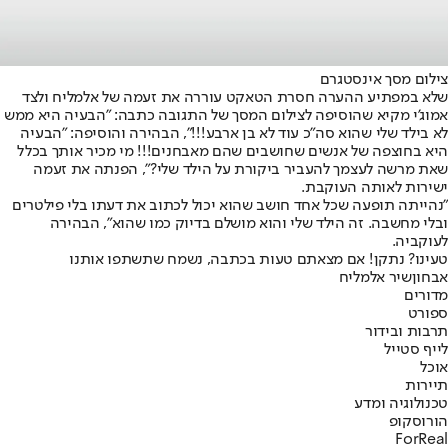
צילום מסך אינסטגרם
שלא במפתיע ההערה חסרת הטאקט עוררה את זעמה של אלמליח ולצד
אמוג'י מקיא שהוסיפה לצילום המסך של התגובה כתבה: "הבעיה היא ממש
לא בילד שלי שהוא סה״כ עוד לא בן ארבע!!!", הבהירה והוסיפה: "הבעיה
היא בחוצפה של אנשים שחושבים שהם מאבחנים!!! מי מכיר אותך בכלל
שאת מרשה לעצמך להעביר ביקורת על הילד שלי?", הפנתה את זעמה
ישירות לאותה העוקבת.
"נהייתה תופעה שכל אחד חושב שהוא יכול לכתוב את דעתו בלי פילטרים
ובלי מחשבה. זה הילד שלי והוא מושלם בדיוק כמו שהוא", הבהירה
לעוקביה.
טעינו? נתקן! אם מצאתם טעות בכתבה, נשמח שתשתפו אותנו
אבחון
שיר אלמליח
מדורים
ספורט
תרבות ובידור
לייף סטייל
אוכל
תיירות
טכנולוגיה ומדע
הורוסקופ
ForReal