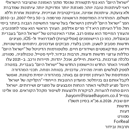
"ישראל היום" הוא גוף תקשורת שנוסד מתוך האמונה שהציבור הישראלי
ראוי לעיתונות טובה יותר, מאוזנת יותר ומדויקת יותר. עיתונות שמדברת
ולא צועקת. עיתונות אמינה, אובייקטיבית ועניינית. עיתונות אחרת וללא
תשלום. המהדורה המודפסת הראשונה פורסמה ב-30 ביולי 2007, וב-2010
הפך "ישראל היום" לעיתון הישראלי בעל שיעור החשיפה הגבוה ביותר בימי
חול. מו"ל העיתון היא ד"ר מרים אדלסון. העורך הראשי הוא עמר לחמנוביץ,
והעורך המייסד הוא עמוס רגב. אתרי האינטרנט של "ישראל היום" בעברית
ובאנגלית, כמו כן היישומונים (אפליקציות) לאנדרואיד ול-iOS, מציגים
חדשות מסביב לשעון, תוכן בלעדי, מבזקים ועדכונים, ניתוחים ופרשנויות,
וידיאו, פודקאסטים ושידורים חיים. פלטפורמות הדיגיטל של "ישראל היום"
כוללות ערוצי חדשות ודעות, תרבות ובידור, לייף סטייל, טכנולוגיה, ספורט,
כלכלה וצרכנות, בריאות, חיילים, אוכל, יהדות, תיירות ורכב. ב-2021 עלו
לאוויר האתר החדש והיישומון החדש של "ישראל היום" בעברית, במטרה
לספק לגולשים חוויה מהירה, עדכנית, בטוחה ונוחה. תכני המהדורה
המודפסת של העיתון זמינים גם באתר, במהדורה יומית מקוונת, ואפשר
לקבל אותם גם בניוזלטר. מועדון ההטבות הייחודי "הקליקה של ישראל
היום" מציע לגולשי האתר הנחות ומבצעים על מוצרים ושירותים. ישראל
היום פתוח להערות, לביקורת ולהצעות לשיפור מקהל הקוראים. פנו אלינו
במייל hayom@israelhayom.co.il.
יום שבת, 6.6.2026
כ"א בסיון תשפ"ו
חדשות
דעות
ספורט
ForReal
תרבות ובידור