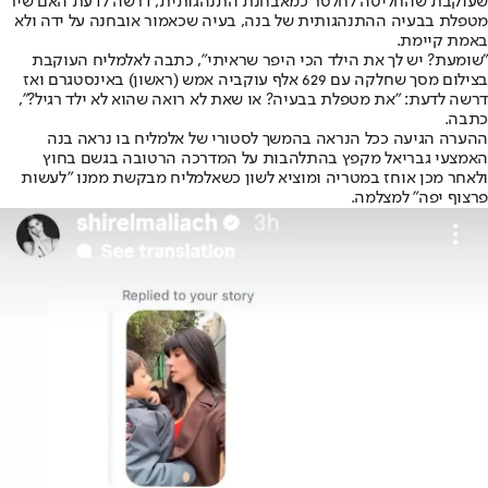
שעוקבת שהחליטה לחלטר כ
מאבחנת התנהגותית
, דרשה לדעת האם שיר
מטפלת בבעיה ההתנהגותית של בנה, בעיה שכאמור אובחנה על ידה ולא
באמת קיימת.
"שומעת? יש לך את הילד הכי היפר שראיתי", כתבה לאלמליח העוקבת
בצילום מסך שחלקה עם 629 אלף עוקביה אמש (ראשון) באינסטגרם ואז
דרשה לדעת: "את מטפלת בבעיה? או שאת לא רואה שהוא לא ילד רגיל?",
כתבה.
ההערה הגיעה ככל הנראה בהמשך לסטורי של אלמליח בו נראה בנה
האמצעי גבריאל מקפץ בהתלהבות על המדרכה הרטובה בגשם בחוץ
ולאחר מכן אוחז במטריה ומוציא לשון כשאלמליח מבקשת ממנו "לעשות
פרצוף יפה" למצלמה.