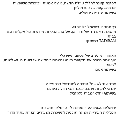
קפיצה קטנה לחו"ל: טיילת חדשה, מיצגי אמנות, וכיכרות משופצות
בהשקעה של 100 מיליון ₪
בשיתוף עיריית ירושלים
כך תחסכו בחשמל בלי להזיע
מהפכת האנרגיה של תדיראן: שליטה, אבטחת מידע וניהול אקלים חכם
בבית
בשיתוף TADIRAN
מאחורי הקלעים של הטעם הישראלי
איך אסם הפכה את תקופת הצנע והמחסור הקשה של שנות ה-40 למותג
לאומי?
בשיתוף אסם
אתם עוד לא שם? הטיסה למונדיאל כבר יצאה
יונדאי לוקחת אתכם לבמה הכי גדולה בעולם
בשיתוף יונדאי מבית כלמוביל
ירושלים 2040: העיר נערכת ל- 1.5 מליון תושבים
מנכ"לית העירייה מציגה תוכנית להשארת הצעירים ובניית עתיד הדור