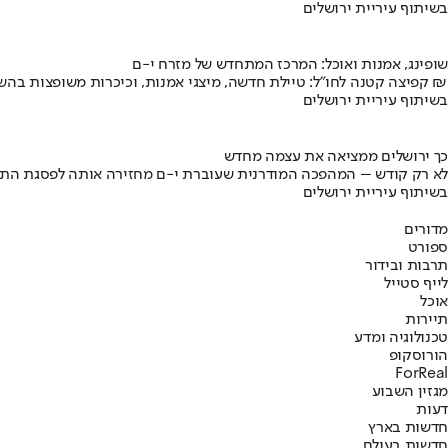
בשיתוף עיריית ירושלים
שופינג, אמנות ואוכל: המרכז המתחדש של מזרח י-ם
קפיצה קטנה לחו"ל: טיילת חדשה, מיצגי אמנות, וכיכרות משופצות בהשקעה של 100 מיליון ₪
בשיתוף עיריית ירושלים
כך ירושלים ממציאה את עצמה מחדש
לא רק קודש – המהפכה המודרנית שעוברת י-ם מחזירה אותה לפסגת התי
בשיתוף עיריית ירושלים
מדורים
ספורט
תרבות ובידור
לייף סטייל
אוכל
תיירות
טכנולוגיה ומדע
הורוסקופ
ForReal
מגזין השבוע
דעות
חדשות בארץ
חדשות בעולם