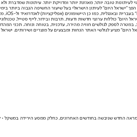
לעיתונות טובה יותר, מאוזנת יותר ומדויקת יותר. עיתונות שמדברת ולא צ
שלום. המהדורה המודפסת הראשונה פורסמה ב-30 ביולי 2007, וב-2010 הפך "ישראל היום" לעיתון הישראלי בעל שי
לחמנוביץ,
ל היום" כוללות ערוצי חדשות ודעות, תרבות ובידור, לייף סטייל, טכנולוגיה
ברית, במטרה לספק לגולשים חוויה מהירה, עדכנית, בטוחה ונוחה. תכני המה
ל היום" מציע לגולשי האתר הנחות ומבצעים על מוצרים ושירותים. ישראל 
מראה החדש שגיבשה בחודשים האחרונים, כחלק ממסע הירידה במשקל • 