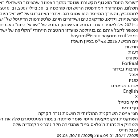
"ישראל היום" הוא גוף תקשורת שנוסד מתוך האמונה שהציבור הישראלי ראוי 
ת
ופרשנויות, וידיאו, פודקאסטים ושידורים חיים. פלטפורמות הדיגיטל של "ישרא
ב-2021 עלו לאוויר האתר החדש והיישומון החדש של "ישראל היום" בע
ואפשר לקבל אותם גם בניוזלטר. מועדון ההטבות הייחודי "הקליקה של ישרא
במייל hayom@israelhayom.co.il.
יום חמישי, 4.6.2026
י"ט בסיון תשפ"ו
חדשות
דעות
ספורט
ForReal
תרבות ובידור
אוכל
מגזין
אנחנו מגייסים
English
X
לייף סטייל
גוף ונפש
חצי איימי: השחקנית ההוליוודית חושפת גזרה דקיקה
השחקנית והקומיקאית איימי שומר שיתפה בעמוד האינסטגרם שלה את ה
ולמחוק את זהות ה"פלאס סייז" שהגדירה חלק ניכר מהקומדיה שלה
ענבל חייט
30/11/2025, 09:01
,עודכן
30/11/2025, 09:06