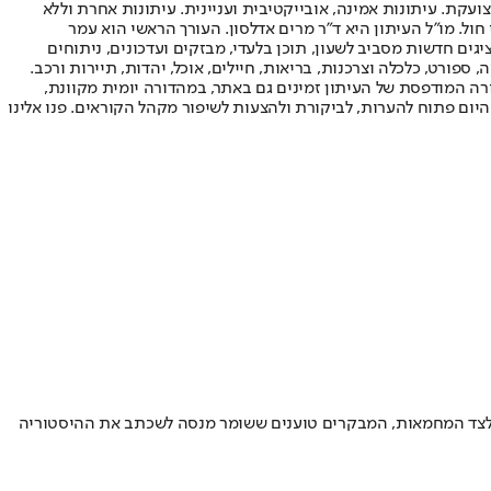
ועקת. עיתונות אמינה, אובייקטיבית ועניינית. עיתונות אחרת וללא
עור החשיפה הגבוה ביותר בימי חול. מו"ל העיתון היא ד"ר מרים אדלסון. העורך הראשי הוא עמר
 והעורך המייסד הוא עמוס רגב. אתרי האינטרנט של "ישראל היום" בעברית ובאנגלית, כמו כן היישומונים (אפליקציות) לאנדרואיד ול-iOS, מציגים חדשות מסביב לשעון, תוכן בלעדי, מבזקים ועדכונים, ניתוחים
, ספורט, כלכלה וצרכנות, בריאות, חיילים, אוכל, יהדות, תיירות ורכב.
דורה המודפסת של העיתון זמינים גם באתר, במהדורה יומית מקוונת,
היום פתוח להערות, לביקורת ולהצעות לשיפור מקהל הקוראים. פנו אלינו
לצד המחמאות, המבקרים טוענים ששומר מנסה לשכתב את ההיסטוריה