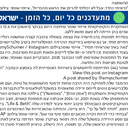
0
השמעה
"נראיתי נהדר, אבל לא יכולתי להרים את הראש מהכרית", איימי שומר. צילום: P
השחקנית והקומיקאית איימי שומר שיתפה היום בבוקר (ראשון) את 12.6 מיליון עוקביה באינסטגרם בתמונות שהציגו את
שנים בהן הייתה לא פעם מושא ללעג.
בסדרת תמונות בהן תיעדה את עצמה בשמלה צהובה קצרה שחשפה רגליים 
החיים מחד, אך גם שימוש בזריקות ההרזיה הפופלאריות בקרב סלבריטאים. לפי הדיווחים שומר שוקל
"גאה באיך שנראיתי תמיד", איימי שומר,צילום: AmySchumer / Instagram
בעוד התמונות זכו ליותר מ-50 אלף לייקים ומאות תגובות מפרגנות, היו גם מי שטענו ששומר עושה הכל כדי להשמיד כל זכר ל"איימי הישנה", זו שהייתה עם מבנה גוף מלא, ומחקה מהחשבונות החברתיים שלה
את כל התמונות שפורסמו לפני נובמב
לטובת מציאות רזה וחדשה.
שומר (44) התייחסה לרחשושים בישירות האופיינית לה באמצע נובמבר. "היי כלי תקשורת, לא מחקתי את התמונות הישנות שלי כי הן היו מלפני שרזיתי", היא כתבה. "זה נרטיב שאתם יצרתם. אני גאה באיך שנראיתי תמיד".
View this post on Instagram
A post shared by @amyschumer
ההסבר שלה למחיקה היה הרבה פחות דרמטי מהשמועות על טיוח, ועם זאת,
סלבריטאים נוטים לייחס ירידה פתאומית במשקל לפילאטיס ול"התבגרות מ
הקומיקאית והשחקנית ("אסון מהלך", "באמאשל'ך") בילתה את השנים האחר
והתוספתן שלה בשנת 2021, וב-2024 אובחנה ע
הטוקבק
רופא. "תודה לאל על כך", היא ציינה, והודתה שהאכזריות של האינטרנט הו
"עבדתי כדי להיות נקייה מכאבים וסוף סוף אני שם", איימי שומר,צילום: AP
1, כשהניסיון הראשון שלה, כך חשפה, היה כישלון. בראיון להווארד סטרן 