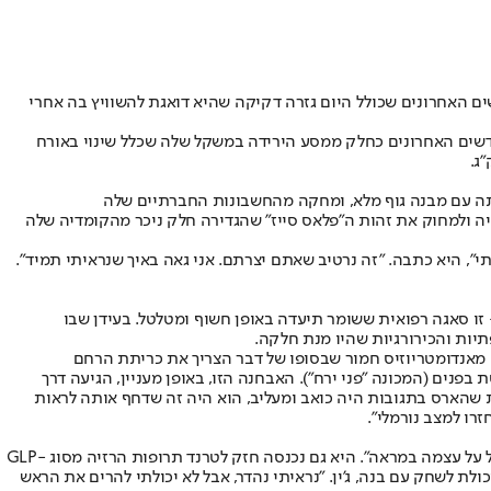
 האחרונים שכולל היום גזרה דקיקה שהיא דואגת להשוויץ בה אחרי
שים האחרונים כחלק ממסע הירידה במשקל שלה שכלל שינוי באורח
כתב את ההיסטוריה ולמחוק את זהות ה"פלאס סייז" שהגדירה חלק ניכר מהקומדיה שלה
ו סאגה רפואית ששומר תיעדה באופן חשוף ומטלטל. בעידן שבו
יות והכירורגיות שהיו מנת חלקה.
 מאנדומטריוזיס חמור שבסופו של דבר הצריך את כריתת הרחם
גלות בולטת בפנים (המכונה "פני ירח"). האבחנה הזו, באופן מעניין, הגיעה דרך
שומר הודתה מאוחר יותר שלמרות שהארס בתגובות היה כואב ומעליב, הוא היה זה שדחף אותה לראות
רו למצב נורמלי".
גם מסע הירידה במשקל שלה היה רפואי בעיקרו. שומר הודתה בראיון לאתר ההוליווד ריפורטר ב-2022 שהיא עברה שאיבת שומן כי "נמאס לה להסתכל על עצמה במראה". היא גם נכנסה חזק לטרנד תרופות הרזיה מסוג GLP-
ולת לשחק עם בנה, ג'ין. "נראיתי נהדר, אבל לא יכולתי להרים את הראש