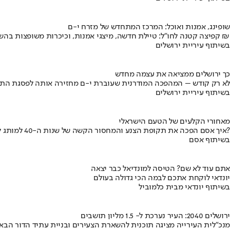
שופינג, אמנות ואוכל: המרכז המתחדש של מזרח י-ם
קפיצה קטנה לחו"ל: טיילת חדשה, מיצגי אמנות, וכיכרות משופצות בהשקעה של 100 מיליון ₪
בשיתוף עיריית ירושלים
כך ירושלים ממציאה את עצמה מחדש
לא רק קודש – המהפכה המודרנית שעוברת י-ם מחזירה אותה לפסגת התי
בשיתוף עיריית ירושלים
מאחורי הקלעים של הטעם הישראלי
איך אסם הפכה את תקופת הצנע והמחסור הקשה של שנות ה-40 למותג לאומי?
בשיתוף אסם
אתם עוד לא שם? הטיסה למונדיאל כבר יצאה
יונדאי לוקחת אתכם לבמה הכי גדולה בעולם
בשיתוף יונדאי מבית כלמוביל
ירושלים 2040: העיר נערכת ל- 1.5 מליון תושבים
מנכ"לית העירייה מציגה תוכנית להשארת הצעירים ובניית עתיד הדור הבא