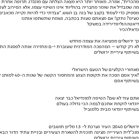
מהכרית", אמרה. מאוחר יותר היא מצאה הצלחה עם מונג'רו, תרופה אחרת
מה שמבדיל את שומר מחבריה בהוליווד אינו השינוי עצמו, אלא הסירוב 
מספיק כדי לעמוד בקצב של בנה בן השש. "עבדתי כדי להיות נקייה מכאבים 
טעינו? נתקן! אם מצאתם טעות בכתבה, נשמח שתשתפו אותנו
דיאטה
הוליווד
ירידה במשקל
כדאי
להכיר
כך ירושלים ממציאה את עצמה מחדש
לא רק קודש – המהפכה המודרנית שעוברת י-ם מחזירה אותה לפסגת התי
בשיתוף עיריית ירושלים
מאחורי הקלעים של הטעם הישראלי
איך אסם הפכה את תקופת הצנע והמחסור הקשה של שנות ה-40 למותג לאומי?
בשיתוף אסם
אתם עוד לא שם? הטיסה למונדיאל כבר יצאה
יונדאי לוקחת אתכם לבמה הכי גדולה בעולם
בשיתוף יונדאי מבית כלמוביל
ירושלים 2040: העיר נערכת ל- 1.5 מליון תושבים
מנכ"לית העירייה מציגה תוכנית להשארת הצעירים ובניית עתיד הדור הבא
בשיתוף עיריית ירושלים