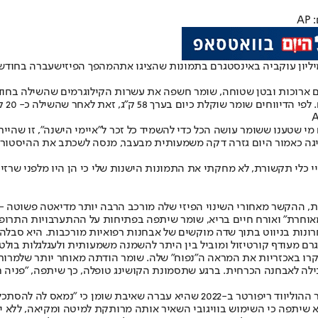
A
המהפך הפיזי
שעברה בחודשים
ארוכות ובטן שטוחה, שומר חשפה את עשרות הקילוגרמים שהשילה בחוד
ת כיום בערך 58 ק"ג, זאת לאחר שהשילה כ- 20 ק"ג.
ר 2025. המבקרים טענו ששומר, שמציגה כאמור היום גזרה דקה משמעותית מבעבר, מנסה לש
 ההקשר מאחורי השינוי הפיזי שלה מורכב הרבה יותר מדיאטה פשוטה - ז
אוחרת" ואורח חיים בריא, שומר שיתפה בפתיחות על ההתערבויות התרופת
ונות בניווט בתוך שדה מוקשים של אבחנות רפואיות מורכבות. היא סבלה
ם תסמונת קושינג, מצב הנגרם מעודף קורטיזול ומוביל בין היתר להשמנה משמעותית ולעגל
יסטים כשבמהלך סיבוב יחסי ציבור לסדרה שלה "Life & Beth", ביקרו באכזריות את המראה ה"נפוח" שלה. 
בילה לאבחנה הכרחית. ברגע שתסמונת הקושינג טופלה, כך שיתפה, "פניה חז
היא שיתפה כי השימוש בוויגובי השאיר אותה מרותקת למיטה ומקיאה, ללא יכ