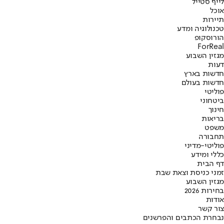
לייף סטייל
אוכל
תיירות
טכנולוגיה ומדע
הורוסקופ
ForReal
מגזין השבוע
דעות
חדשות בארץ
חדשות בעולם
פוליטי
ביטחוני
חינוך
בריאות
משפט
תחבורה
פוליטי-מדיני
כללי ומידע
דף הבית
זמני כניסת וצאת שבת
מגזין השבוע
בחירות 2026
אודות
צור קשר
נבחרת הכתבים והפרשנים