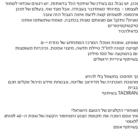
נכון, יש גבול. גם בעידן של שיתוף הכל ברשתות, יש רגעים שכדאי לשמור
לעצמנו - במיוחד כשמדובר בעבודה. אבל מצד שני, בעולם של תוכן
אינסופי, לפעמים קשה לדעת איפה הגבול הזה עובר.
טעינו? נתקן! אם מצאתם טעות בכתבה, נשמח שתשתפו אותנו
טיקטוק
פיטורים
כדאי
להכיר
שופינג, אמנות ואוכל: המרכז המתחדש של מזרח י-ם
קפיצה קטנה לחו"ל: טיילת חדשה, מיצגי אמנות, וכיכרות משופצות
בהשקעה של 100 מיליון ₪
בשיתוף עיריית ירושלים
כך תחסכו בחשמל בלי להזיע
מהפכת האנרגיה של תדיראן: שליטה, אבטחת מידע וניהול אקלים חכם
בבית
בשיתוף TADIRAN
מאחורי הקלעים של הטעם הישראלי
איך אסם הפכה את תקופת הצנע והמחסור הקשה של שנות ה-40 למותג
לאומי?
בשיתוף אסם