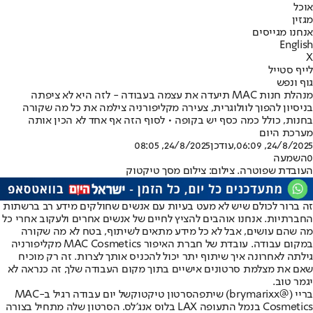
אוכל
מגזין
אנחנו מגייסים
English
X
לייף סטייל
גוף ונפש
מנהלת חנות MAC תיעדה את עצמה בעבודה - לזה היא לא ציפתה
בניסיון להפוך לוולוגרית, צעירה מקליפורניה צילמה את כל מה שקורה
בחנות, כולל כמה כסף יש בקופה • לסוף הזה אף אחד לא הכין אותה
מערכת היום
24/8/2025, 06:09
,עודכן
24/8/2025, 08:05
0
השמעה
העובדת שפוטרה. צילום: צילום מסך טיקטוק
זה ברור לכולם שיש לא מעט בעיות עם אנשים שחולקים מידע רב ברשתות
החברתיות. אנחנו אוהבים להציץ לחיים של אנשים אחרים ולעקוב אחרי כל
מה שהם עושים, אבל לא כל מידע מתאים לשיתוף, בטח לא מה שקורה
במקום עבודה. עובדת של חברת האיפור MAC Cosmetics מקליפורניה
גילתה לאחרונה איך שיתוף יתר יכול להכניס אותך לצרות. זה רק מוכיח
שאם את מצלמת סרטונים אישיים בתוך מקום העבודה שלך, זה כנראה לא
יגמר טוב.
בריי (@brymarixx) שיתפה
סרטון טיקטוק
של יום עבודה רגיל ב-MAC
Cosmetics בנמל התעופה LAX בלוס אנג'לס. הסרטון שלה מתחיל בצורה