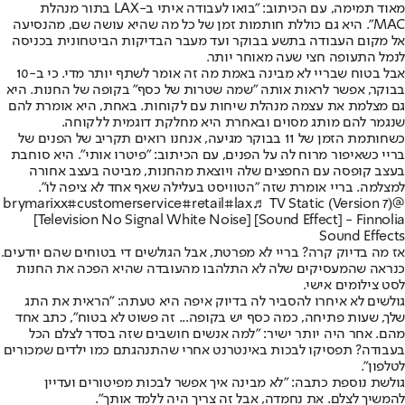
מאוד תמימה, עם הכיתוב: "בואו לעבודה איתי ב-LAX בתור מנהלת
MAC". היא גם כוללת חותמות זמן של כל מה שהיא עושה שם, מהנסיעה
אל מקום העבודה בתשע בבוקר ועד מעבר הבדיקות הביטחונית בכניסה
לנמל התעופה חצי שעה מאוחר יותר.
אבל בטוח שבריי לא מבינה באמת מה זה אומר לשתף יותר מדי. כי ב-10
בבוקר, אפשר לראות אותה "שמה שטרות של כסף" בקופה של החנות. היא
גם מצלמת את עצמה מנהלת שיחות עם לקוחות. באחת, היא אומרת להם
שנגמר להם מותג מסוים ובאחרת היא מחלקת דוגמית ללקוחה.
כשחותמת הזמן של 11 בבוקר מגיעה, אנחנו רואים תקריב של הפנים של
בריי כשאיפור מרוח לה על הפנים, עם הכיתוב: "פיטרו אותי". היא סוחבת
בעצב קופסה עם החפצים שלה ויוצאת מהחנות, מביטה בעצב אחורה
למצלמה. בריי אומרת שזה "הטוויסט בעלילה שאף אחד לא ציפה לו".
#customerservice
#retail
#lax
♬ TV Static (Version 7)
@brymarixx
[Television No Signal White Noise] [Sound Effect] - Finnolia
Sound Effects
אז מה בדיוק קרה? בריי לא מפרטת, אבל הגולשים די בטוחים שהם יודעים.
כנראה שהמעסיקים שלה לא התלהבו מהעובדה שהיא הפכה את החנות
לסט צילומים אישי.
גולשים לא איחרו להסביר לה בדיוק איפה היא טעתה: "הראית את התג
שלך, שעות פתיחה, כמה כסף יש בקופה... זה פשוט לא בטוח", כתב אחד
מהם. אחר היה יותר ישיר: "למה אנשים חושבים שזה בסדר לצלם הכל
בעבודה? תפסיקו לבכות באינטרנט אחרי שהתנהגתם כמו ילדים שמכורים
לטלפון".
גולשת נוספת כתבה: "לא מבינה איך אפשר לבכות מפיטורים ועדיין
להמשיך לצלם. את נחמדה, אבל זה צריך היה ללמד אותך".