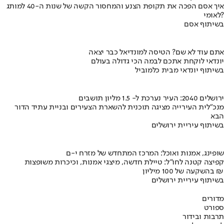
איך אסם הפכה את תקופת הצנע והמחסור הקשה של שנות ה-40 למותג
לאומי?
בשיתוף אסם
אתם עוד לא שם? הטיסה למונדיאל כבר יצאה
יונדאי לוקחת אתכם לבמה הכי גדולה בעולם
בשיתוף יונדאי מבית כלמוביל
ירושלים 2040: העיר נערכת ל- 1.5 מליון תושבים
מנכ"לית העירייה מציגה תוכנית להשארת הצעירים ובניית עתיד הדור
הבא
בשיתוף עיריית ירושלים
שופינג, אמנות ואוכל: המרכז המתחדש של מזרח י-ם
קפיצה קטנה לחו"ל: טיילת חדשה, מיצגי אמנות, וכיכרות משופצות
בהשקעה של 100 מיליון ₪
בשיתוף עיריית ירושלים
מדורים
ספורט
תרבות ובידור