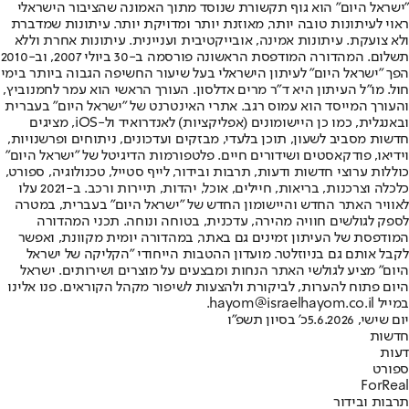
"ישראל היום" הוא גוף תקשורת שנוסד מתוך האמונה שהציבור הישראלי
ראוי לעיתונות טובה יותר, מאוזנת יותר ומדויקת יותר. עיתונות שמדברת
ולא צועקת. עיתונות אמינה, אובייקטיבית ועניינית. עיתונות אחרת וללא
תשלום. המהדורה המודפסת הראשונה פורסמה ב-30 ביולי 2007, וב-2010
הפך "ישראל היום" לעיתון הישראלי בעל שיעור החשיפה הגבוה ביותר בימי
חול. מו"ל העיתון היא ד"ר מרים אדלסון. העורך הראשי הוא עמר לחמנוביץ,
והעורך המייסד הוא עמוס רגב. אתרי האינטרנט של "ישראל היום" בעברית
ובאנגלית, כמו כן היישומונים (אפליקציות) לאנדרואיד ול-iOS, מציגים
חדשות מסביב לשעון, תוכן בלעדי, מבזקים ועדכונים, ניתוחים ופרשנויות,
וידיאו, פודקאסטים ושידורים חיים. פלטפורמות הדיגיטל של "ישראל היום"
כוללות ערוצי חדשות ודעות, תרבות ובידור, לייף סטייל, טכנולוגיה, ספורט,
כלכלה וצרכנות, בריאות, חיילים, אוכל, יהדות, תיירות ורכב. ב-2021 עלו
לאוויר האתר החדש והיישומון החדש של "ישראל היום" בעברית, במטרה
לספק לגולשים חוויה מהירה, עדכנית, בטוחה ונוחה. תכני המהדורה
המודפסת של העיתון זמינים גם באתר, במהדורה יומית מקוונת, ואפשר
לקבל אותם גם בניוזלטר. מועדון ההטבות הייחודי "הקליקה של ישראל
היום" מציע לגולשי האתר הנחות ומבצעים על מוצרים ושירותים. ישראל
היום פתוח להערות, לביקורת ולהצעות לשיפור מקהל הקוראים. פנו אלינו
במייל hayom@israelhayom.co.il.
יום שישי, 5.6.2026
כ' בסיון תשפ"ו
חדשות
דעות
ספורט
ForReal
תרבות ובידור