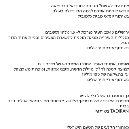
אתם עוד לא שם? הטיסה למונדיאל כבר יצאה
יונדאי לוקחת אתכם לבמה הכי גדולה בעולם
בשיתוף יונדאי מבית כלמוביל
ירושלים 2040: העיר נערכת ל- 1.5 מליון תושבים
מנכ"לית העירייה מציגה תוכנית להשארת הצעירים ובניית עתיד הדור
הבא
בשיתוף עיריית ירושלים
שופינג, אמנות ואוכל: המרכז המתחדש של מזרח י-ם
קפיצה קטנה לחו"ל: טיילת חדשה, מיצגי אמנות, וכיכרות משופצות
בהשקעה של 100 מיליון ₪
בשיתוף עיריית ירושלים
כך תחסכו בחשמל בלי להזיע
מהפכת האנרגיה של תדיראן: שליטה, אבטחת מידע וניהול אקלים חכם
בבית
בשיתוף TADIRAN
מאחורי הקלעים של הטעם הישראלי