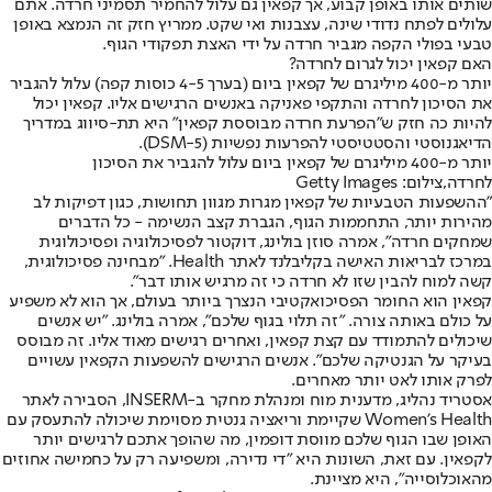
שותים אותו באופן קבוע, אך קפאין גם עלול להחמיר תסמיני חרדה. אתם
עלולים לפתח נדודי שינה, עצבנות ואי שקט. ממריץ חזק זה הנמצא באופן
טבעי בפולי הקפה מגביר חרדה על ידי האצת תפקודי הגוף.
האם קפאין יכול לגרום לחרדה?
יותר מ-400 מיליגרם של קפאין ביום (בערך 4-5 כוסות קפה) עלול להגביר
את הסיכון לחרדה והתקפי פאניקה באנשים הרגישים אליו. קפאין יכול
להיות כה חזק ש"הפרעת חרדה מבוססת קפאין" היא תת-סיווג במדריך
הדיאגנוסטי והסטטיסטי להפרעות נפשיות (DSM-5).
יותר מ-400 מיליגרם של קפאין ביום עלול להגביר את הסיכון
לחרדה,צילום: Getty Images
"ההשפעות הטבעיות של קפאין מגרות מגוון תחושות, כגון דפיקות לב
מהירות יותר, התחממות הגוף, הגברת קצב הנשימה - כל הדברים
שמחקים חרדה", אמרה סוזן בולינג, דוקטור לפסיכולוגיה ופסיכולוגית
במרכז לבריאות האישה בקליבלנד לאתר Health. "מבחינה פסיכולוגית,
קשה למוח להבין שזו לא חרדה כי זה מרגיש אותו דבר".
קפאין הוא החומר הפסיכואקטיבי הנצרך ביותר בעולם, אך הוא לא משפיע
על כולם באותה צורה. "זה תלוי בגוף שלכם", אמרה בולינג. "יש אנשים
שיכולים להתמודד עם קצת קפאין, ואחרים רגישים מאוד אליו. זה מבוסס
בעיקר על הגנטיקה שלכם". אנשים הרגישים להשפעות הקפאין עשויים
לפרק אותו לאט יותר מאחרים.
אסטריד נהליג, מדענית מוח ומנהלת מחקר ב-INSERM, הסבירה לאתר
Women's Health שקיימת וריאציה גנטית מסוימת שיכולה להתעסק עם
האופן שבו הגוף שלכם מווסת דופמין, מה שהופך אתכם לרגישים יותר
לקפאין. עם זאת, השונות היא "די נדירה, ומשפיעה רק על כחמישה אחוזים
מהאוכלוסייה", היא מציינת.