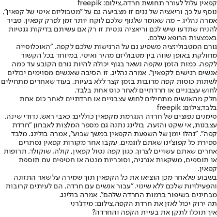
קפאין עלול לעורר תחושת חרדה,צילום: freepik
נוסף על כך, וריאציה של גנים זו מצביעה גם על "מטבוליזם איטי של קפאין",
אמרה נהליג - מה שאומר שלגוף שלכם לוקח יותר זמן לפרק קפאין. סביר
להניח שתדעו שיש לכם וריאציה גנטית זו רק אם עשיתם בדיקות גנטיות
באמצעות הרופא שלכם.
גורם המטבוליזציה משפיע גם על הרגישות שלכם לקפה. "האוכלוסייה
מחולקת באופן שווה בין מטבוליזם מהיר ואיטי, במיוחד בכל הקשור
לקפה. כמות הזמן שקפה נשאר בגוף יכולה להיות גורם הקובע עד כמה
אנשים רגישים לקפאין", אמרה נהליג. זו הסיבה שאנשים מסוימים יכולים
לשתות כוסות קפה מרובות בזמן קצר ללא בעיות, בעוד שאחרים מתחילים
לחוש עצבניים או חרדתיים לאחר כוס אחת בלבד.
חלק מהאנשים מתחילים לחוש עצבניים או חרדתיים לאחר כוס אחת
בלבד,צילום: freepik
סימנים נפוצים של חרדה הנגרמת מקפאין כוללים: כאבי ראש, נדודי שינה,
עצבנות, אי שקט והזעה. בולינג נתנה גם מספר המלצות לאבחון "חרדת
קפה". "נהלו יומן של השפעת הקפאין במשך שבוע", אמרה בולינג. מלבד
ספירת כל קפוצ'ינו שאתם לוגמים, עקבו אחר מקורות קפאין נסתרים
אחרים שאתם עשויים לצרוך, כגון קפה נטול קפאין, קולה, שוקולד, תרופות
או תוספים, משקאות אנרגיה, וסוכריות מנטה או חטיפים עם תוספת
קפאין.
בשבוע שלאחר מכן הוציאו את כל הקפאין תוך שמירה על שאר התזונה
והפעילויות שלכם ללא שינוי. "עבור אנשים עם חרדה, הם לעיתים קרובות
מבחינים בשיפור ברמות החרדה שלהם", אמרה בולינג.
תה ירוק יכול לאזן את חרדת הקפה,צילום: מידג'רני
איך תוכלו לתקן את בעיית הקפה והחרדה?