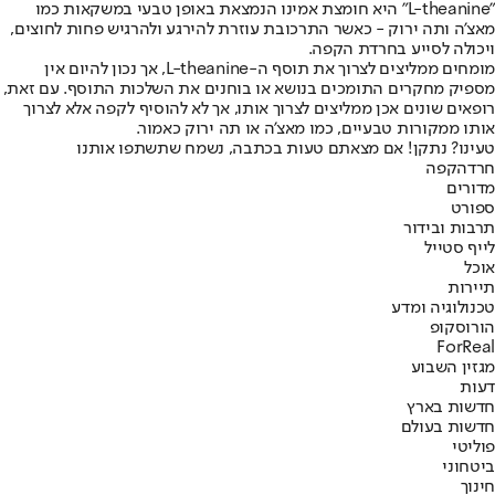
"L-theanine" היא חומצת אמינו הנמצאת באופן טבעי במשקאות כמו
מאצ'ה ותה ירוק - כאשר התרכובת עוזרת להירגע ולהרגיש פחות לחוצים,
ויכולה לסייע בחרדת הקפה.
מומחים ממליצים לצרוך את תוסף ה-L-theanine, אך נכון להיום אין
מספיק מחקרים התומכים בנושא או בוחנים את השלכות התוסף. עם זאת,
רופאים שונים אכן ממליצים לצרוך אותו, אך לא להוסיף לקפה אלא לצרוך
אותו ממקורות טבעיים, כמו מאצ'ה או תה ירוק כאמור.
טעינו? נתקן! אם מצאתם טעות בכתבה, נשמח שתשתפו אותנו
חרדה
קפה
מדורים
ספורט
תרבות ובידור
לייף סטייל
אוכל
תיירות
טכנולוגיה ומדע
הורוסקופ
ForReal
מגזין השבוע
דעות
חדשות בארץ
חדשות בעולם
פוליטי
ביטחוני
חינוך