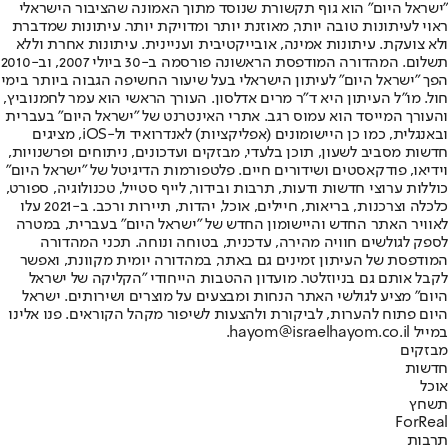
"ישראל היום" הוא גוף תקשורת שנוסד מתוך האמונה שהציבור הישראלי
ראוי לעיתונות טובה יותר, מאוזנת יותר ומדויקת יותר. עיתונות שמדברת
ולא צועקת. עיתונות אמינה, אובייקטיבית ועניינית. עיתונות אחרת וללא
תשלום. המהדורה המודפסת הראשונה פורסמה ב-30 ביולי 2007, וב-2010
הפך "ישראל היום" לעיתון הישראלי בעל שיעור החשיפה הגבוה ביותר בימי
חול. מו"ל העיתון היא ד"ר מרים אדלסון. העורך הראשי הוא עמר לחמנוביץ,
והעורך המייסד הוא עמוס רגב. אתרי האינטרנט של "ישראל היום" בעברית
ובאנגלית, כמו כן היישומונים (אפליקציות) לאנדרואיד ול-iOS, מציגים
חדשות מסביב לשעון, תוכן בלעדי, מבזקים ועדכונים, ניתוחים ופרשנויות,
וידיאו, פודקאסטים ושידורים חיים. פלטפורמות הדיגיטל של "ישראל היום"
כוללות ערוצי חדשות ודעות, תרבות ובידור, לייף סטייל, טכנולוגיה, ספורט,
כלכלה וצרכנות, בריאות, חיילים, אוכל, יהדות, תיירות ורכב. ב-2021 עלו
לאוויר האתר החדש והיישומון החדש של "ישראל היום" בעברית, במטרה
לספק לגולשים חוויה מהירה, עדכנית, בטוחה ונוחה. תכני המהדורה
המודפסת של העיתון זמינים גם באתר, במהדורה יומית מקוונת, ואפשר
לקבל אותם גם בניוזלטר. מועדון ההטבות הייחודי "הקליקה של ישראל
היום" מציע לגולשי האתר הנחות ומבצעים על מוצרים ושירותים. ישראל
היום פתוח להערות, לביקורת ולהצעות לשיפור מקהל הקוראים. פנו אלינו
במייל hayom@israelhayom.co.il.
מבזקים
חדשות
אוכל
תשחץ
ForReal
תרבות