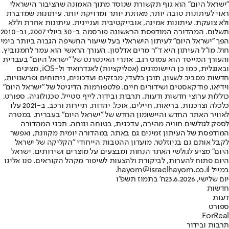
"ישראל היום" הוא גוף תקשורת שנוסד מתוך האמונה שהציבור הישראלי
ראוי לעיתונות טובה יותר, מאוזנת יותר ומדויקת יותר. עיתונות שמדברת
ולא צועקת. עיתונות אמינה, אובייקטיבית ועניינית. עיתונות אחרת וללא
תשלום. המהדורה המודפסת הראשונה פורסמה ב-30 ביולי 2007, וב-2010
הפך "ישראל היום" לעיתון הישראלי בעל שיעור החשיפה הגבוה ביותר בימי
חול. מו"ל העיתון היא ד"ר מרים אדלסון. העורך הראשי הוא עמר לחמנוביץ,
והעורך המייסד הוא עמוס רגב. אתרי האינטרנט של "ישראל היום" בעברית
ובאנגלית, כמו כן היישומונים (אפליקציות) לאנדרואיד ול-iOS, מציגים
חדשות מסביב לשעון, תוכן בלעדי, מבזקים ועדכונים, ניתוחים ופרשנויות,
וידיאו, פודקאסטים ושידורים חיים. פלטפורמות הדיגיטל של "ישראל היום"
כוללות ערוצי חדשות ודעות, תרבות ובידור, לייף סטייל, טכנולוגיה, ספורט,
כלכלה וצרכנות, בריאות, חיילים, אוכל, יהדות, תיירות ורכב. ב-2021 עלו
לאוויר האתר החדש והיישומון החדש של "ישראל היום" בעברית, במטרה
לספק לגולשים חוויה מהירה, עדכנית, בטוחה ונוחה. תכני המהדורה
המודפסת של העיתון זמינים גם באתר, במהדורה יומית מקוונת, ואפשר
לקבל אותם גם בניוזלטר. מועדון ההטבות הייחודי "הקליקה של ישראל
היום" מציע לגולשי האתר הנחות ומבצעים על מוצרים ושירותים. ישראל
היום פתוח להערות, לביקורת ולהצעות לשיפור מקהל הקוראים. פנו אלינו
במייל hayom@israelhayom.co.il.
יום שלישי, 23.6.2026
ח' בתמוז תשפ"ו
חדשות
דעות
ספורט
ForReal
תרבות ובידור