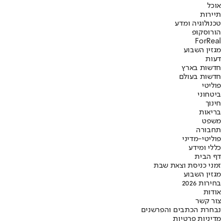
אוכל
תיירות
טכנולוגיה ומדע
הורוסקופ
ForReal
מגזין השבוע
דעות
חדשות בארץ
חדשות בעולם
פוליטי
ביטחוני
חינוך
בריאות
משפט
תחבורה
פוליטי-מדיני
כללי ומידע
דף הבית
זמני כניסת וצאת שבת
מגזין השבוע
בחירות 2026
אודות
צור קשר
נבחרת הכתבים והפרשנים
מדיניות פרטיות