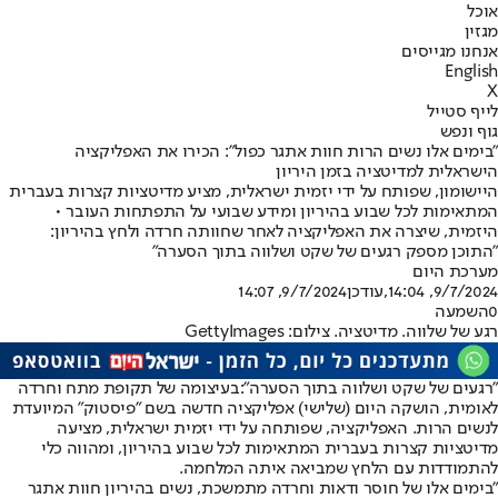
אוכל
מגזין
אנחנו מגייסים
English
X
לייף סטייל
גוף ונפש
"בימים אלו נשים הרות חוות אתגר כפול": הכירו את האפליקציה
הישראלית למדיטציה בזמן היריון
היישומון, שפותח על ידי יזמית ישראלית, מציע מדיטציות קצרות בעברית
המתאימות לכל שבוע בהיריון ומידע שבועי על התפתחות העובר •
היזמית, שיצרה את האפליקציה לאחר שחוותה חרדה ולחץ בהיריון:
"התוכן מספק רגעים של שקט ושלווה בתוך הסערה"
מערכת היום
9/7/2024, 14:04
,עודכן
9/7/2024, 14:07
0
השמעה
רגע של שלווה. מדיטציה. צילום: GettyImages
"רגעים של שקט ושלווה בתוך הסערה":
בעיצומה של תקופת מתח וחרדה
לאומית, הושקה היום (שלישי) אפליקציה חדשה בשם "פיסטוק" המיועדת
לנשים הרות. האפליקציה, שפותחה על ידי יזמית ישראלית, מציעה
מדיטציות קצרות בעברית המתאימות לכל שבוע בהיריון, ומהווה כלי
להתמודדות עם הלחץ שמביאה איתה המלחמה.
"בימים אלו של חוסר ודאות וחרדה מתמשכת, נשים בהיריון חוות אתגר