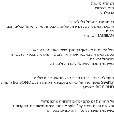
הצהרת נגישות
תנאי שימוש
כדאי
להכיר
כך תחסכו בחשמל בלי להזיע
מהפכת האנרגיה של תדיראן: שליטה, אבטחת מידע וניהול אקלים חכם
בבית
בשיתוף TADIRAN
בצל האיומים מאיראן: כך נערך משק האנרגיה בישראל
פסגת האנרגיה במעמד שגריר ארה"ב, שר האנרגיה ובכירי התעשייה
בישראל ובעולם
בשיתוף המכון הישראלי לאנרגיה ולסביבה
הסוד לקיר נקי: כך תבחרו צבע שמתאים לבית שלכם
מומחה BG BOND עושה סדר על המדפים ומציג את מותג הצבע SIMPLY
בשיתוף BG BOND
אל תחמיצו! גם אתם יכולים להרוויח מהמונדיאל
יחסי הימור משופרים, הפקדות ב-Apple Pay ותשלום זכיות מיידי
בשיתוף המועצה להסדר ההימורים בספורט