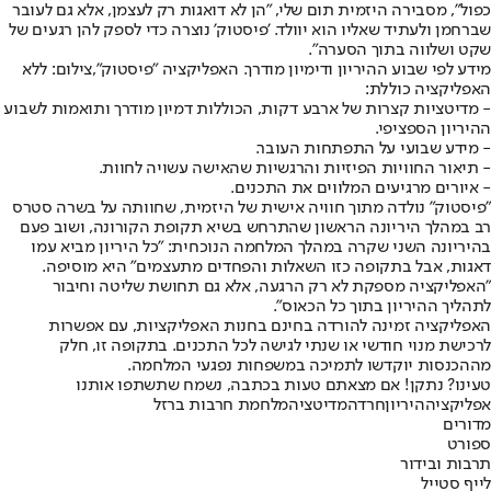
כפול", מסבירה היזמית תום שלי, "הן לא דואגות רק לעצמן, אלא גם לעובר
שברחמן ולעתיד שאליו הוא יוולד. 'פיסטוק' נוצרה כדי לספק להן רגעים של
שקט ושלווה בתוך הסערה".
מידע לפי שבוע ההיריון ודימיון מודרך. האפליקציה "פיסטוק",צילום: ללא
האפליקציה כוללת:
- מדיטציות קצרות של ארבע דקות, הכוללות דמיון מודרך ותואמות לשבוע
ההיריון הספציפי.
- מידע שבועי על התפתחות העובר.
- תיאור החוויות הפיזיות והרגשיות שהאישה עשויה לחוות.
- איורים מרגיעים המלווים את התכנים.
"פיסטוק" נולדה מתוך חוויה אישית של היזמית, שחוותה על בשרה סטרס
רב במהלך היריונה הראשון שהתרחש בשיא תקופת הקורונה, ושוב פעם
בהיריונה השני שקרה במהלך המלחמה הנוכחית: "כל היריון מביא עמו
דאגות, אבל בתקופה כזו השאלות והפחדים מתעצמים" היא מוסיפה.
"האפליקציה מספקת לא רק הרגעה, אלא גם תחושת שליטה וחיבור
לתהליך ההיריון בתוך כל הכאוס".
האפליקציה זמינה להורדה בחינם בחנות האפליקציות, עם אפשרות
לרכישת מנוי חודשי או שנתי לגישה לכל התכנים. בתקופה זו, חלק
מההכנסות יוקדשו לתמיכה במשפחות נפגעי המלחמה.
טעינו? נתקן! אם מצאתם טעות בכתבה, נשמח שתשתפו אותנו
אפליקציה
היריון
חרדה
מדיטציה
מלחמת חרבות ברזל
מדורים
ספורט
תרבות ובידור
לייף סטייל