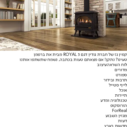
קמין גז של חברת גודין דגם ROYAL 3 מבית את ברפמן
טעינו? נתקן! אם מצאתם טעות בכתבה, נשמח שתשתפו אותנו
לוח השראה
עיצוב
מדורים
ספורט
תרבות ובידור
לייף סטייל
אוכל
תיירות
טכנולוגיה ומדע
הורוסקופ
ForReal
מגזין השבוע
דעות
חדשות בארץ