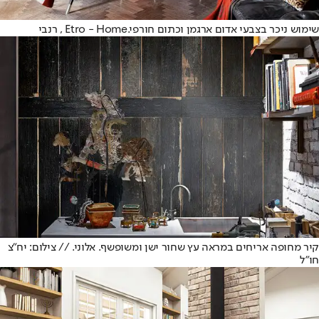
שימוש ניכר בצבעי אדום ארגמן וכתום חורפי.Etro - Home , רנבי
קיר מחופה אריחים במראה עץ שחור ישן ומשופשף. אלוני. // צילום: יח"צ
חו"ל