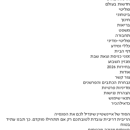
חדשות בעולם
פוליטי
ביטחוני
חינוך
בריאות
משפט
תחבורה
פוליטי-מדיני
כללי ומידע
דף הבית
זמני כניסת וצאת שבת
מגזין השבוע
בחירות 2026
אודות
צור קשר
נבחרת הכתבים והפרשנים
מדיניות פרטיות
הצהרת נגישות
תנאי שימוש
כדאי
להכיר
הסוד של איינשטיין שיגדיל לכם את הפנסיה
הריבית דריבית עובדת לטובתכם רק אם תתחילו מוקדם. כך תבנו עתיד
בטוח