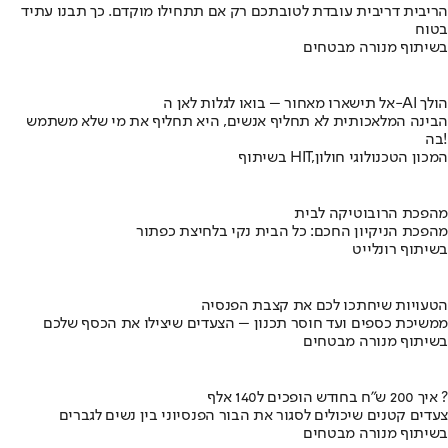
הריבית דריבית עובדת לטובתכם רק אם תתחילו מוקדם. כך תבנו עתיד
בטוח
בשיתוף מנורה מבטחים
אל תישארו מאחור – בואו לגלות לאן ה-AI הולך
הבינה המלאכותית לא תחליף אנשים, היא תחליף את מי שלא משתמש
בה!
בשיתוף HIT,המכון הטכנולוגי חולון
מהפכת הרובוטיקה לבית
מהפכת הניקיון החכם: כל הבית נקי בלחיצת כפתור
בשיתוף רונלייט
הטעויות שיחתכו לכם את קצבת הפנסיה
ממשיכת כספים ועד חוסר תכנון – הצעדים שיצילו את הכסף שלכם
בשיתוף מנורה מבטחים
איך 200 ש"ח בחודש הופכים ל140 אלף ?
צעדים קטנים שיכולים לסגור את הבור הפנסיוני בין נשים לגברים
בשיתוף מנורה מבטחים