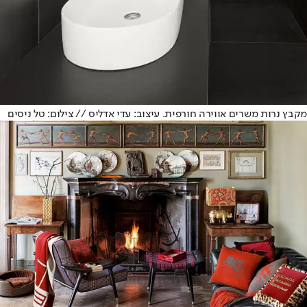
מקבץ נרות משרים אווירה חורפית. עיצוב: עדי אדליס // צילום: טל ניסים