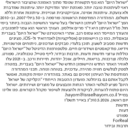
"ישראל היום" הוא גוף תקשורת שנוסד מתוך האמונה שהציבור הישראלי
ראוי לעיתונות טובה יותר, מאוזנת יותר ומדויקת יותר. עיתונות שמדברת
ולא צועקת. עיתונות אמינה, אובייקטיבית ועניינית. עיתונות אחרת וללא
תשלום. המהדורה המודפסת הראשונה פורסמה ב-30 ביולי 2007, וב-2010
הפך "ישראל היום" לעיתון הישראלי בעל שיעור החשיפה הגבוה ביותר בימי
חול. מו"ל העיתון היא ד"ר מרים אדלסון. העורך הראשי הוא עמר לחמנוביץ,
והעורך המייסד הוא עמוס רגב. אתרי האינטרנט של "ישראל היום" בעברית
ובאנגלית, כמו כן היישומונים (אפליקציות) לאנדרואיד ול-iOS, מציגים
חדשות מסביב לשעון, תוכן בלעדי, מבזקים ועדכונים, ניתוחים ופרשנויות,
וידיאו, פודקאסטים ושידורים חיים. פלטפורמות הדיגיטל של "ישראל היום"
כוללות ערוצי חדשות ודעות, תרבות ובידור, לייף סטייל, טכנולוגיה, ספורט,
כלכלה וצרכנות, בריאות, חיילים, אוכל, יהדות, תיירות ורכב. ב-2021 עלו
לאוויר האתר החדש והיישומון החדש של "ישראל היום" בעברית, במטרה
לספק לגולשים חוויה מהירה, עדכנית, בטוחה ונוחה. תכני המהדורה
המודפסת של העיתון זמינים גם באתר, במהדורה יומית מקוונת, ואפשר
לקבל אותם גם בניוזלטר. מועדון ההטבות הייחודי "הקליקה של ישראל
היום" מציע לגולשי האתר הנחות ומבצעים על מוצרים ושירותים. ישראל
היום פתוח להערות, לביקורת ולהצעות לשיפור מקהל הקוראים. פנו אלינו
במייל hayom@israelhayom.co.il.
יום ראשון, 10.5.2026
כ"ג באייר תשפ"ו
חדשות
דעות
ספורט
ForReal
תרבות ובידור