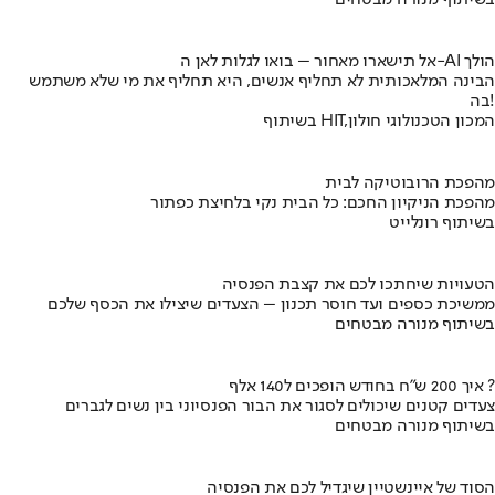
בשיתוף מנורה מבטחים
אל תישארו מאחור – בואו לגלות לאן ה-AI הולך
הבינה המלאכותית לא תחליף אנשים, היא תחליף את מי שלא משתמש
בה!
בשיתוף HIT,המכון הטכנולוגי חולון
מהפכת הרובוטיקה לבית
מהפכת הניקיון החכם: כל הבית נקי בלחיצת כפתור
בשיתוף רונלייט
הטעויות שיחתכו לכם את קצבת הפנסיה
ממשיכת כספים ועד חוסר תכנון – הצעדים שיצילו את הכסף שלכם
בשיתוף מנורה מבטחים
איך 200 ש"ח בחודש הופכים ל140 אלף ?
צעדים קטנים שיכולים לסגור את הבור הפנסיוני בין נשים לגברים
בשיתוף מנורה מבטחים
הסוד של איינשטיין שיגדיל לכם את הפנסיה