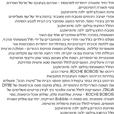
תיל יחיד ותאורה ייחודית למרפסת - שניהם בעיצובו של מרסל ואנדרס.
גופי תאורה דומיננטיים,
פינת האוכל,צילום: ילנה סיווניאקוב
אזורי ישיבה נינוחים ומטבח חוץ מאובזר ברמת ציוד של שף משלימים
מרחב ציבורי נוסף, מרחף כמעט, שמחבר בין הבית לטבע הפתוח.
החלל החיצוני,צילום: ילנה סיווניאקוב
מטבח החוץ,צילום: ילנה סיווניאקוב
המשפחה במרכז: חללים שמדברים אחד עם השני
מפלס הילדים כולל שני חדרי שינה המחוברים על ידי חלל משפחתי מרכזי,
עם דלתות זכוכית דקורטיביות במודולריות ייחודית המכניסות אור
ומשמרות קלילות. במפלס העליון נמצאת סוויטת ההורים - ממלכה פרטית
הכוללת חדר ארונות עם אי יוקרתי, חדר רחצה מרווח עם מקלחון ענק
ואמבטיית פריסטנדינג, רצפת אלון מעושן בגמר שמן וריצוף מוזאיקת
קררה איטלקית, המעניקים לחלל תחושת ספא אישית ומדויקת.
החלל המשפחתי,צילום: ילנה סיווניאקוב
ריהוט של ROCHE BOBOIS. פיטרו הכט,
בחירות הריהוט: השפה העיצובית מתגבשת
הריהוט בבית נבחר בקפידה מתוך מותגי הבית של "פיטרו הכט", ומשלים
את השפה האדריכלית והחומרית. בסלון מוקמו ספה וכורסאות של DITRE
ITALIA, המעניקות לחלל מראה אלגנטי ורך. לצידן פריטים משלימים של
ROCHE BOBOIS - שטיח, שולחנות סלון, שולחן אוכל וכיסאות, גופי
תאורה ותמונות. סט ספות ה-Bubble האייקוני, יחד עם שולחן ושטיח
תואמים, מוסיף לחלל נוכחות פיסולית מרשימה.
סוויטת ההורים,צילום: ילנה סיווניאקוב
חלל הרחצה,צילום: ילנה סיווניאקוב