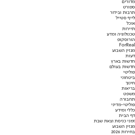
מדורים
ספורט
תרבות ובידור
לייף סטייל
אוכל
תיירות
טכנולוגיה ומדע
הורוסקופ
ForReal
מגזין השבוע
דעות
חדשות בארץ
חדשות בעולם
פוליטי
ביטחוני
חינוך
בריאות
משפט
תחבורה
פוליטי-מדיני
כללי ומידע
דף הבית
זמני כניסת וצאת שבת
מגזין השבוע
בחירות 2026