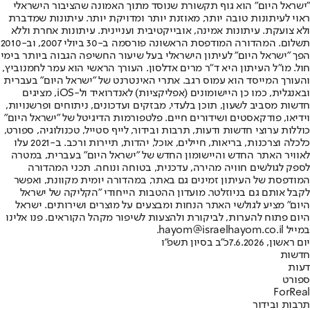
"ישראל היום" הוא גוף תקשורת שנוסד מתוך האמונה שהציבור הישראלי
ראוי לעיתונות טובה יותר, מאוזנת יותר ומדויקת יותר. עיתונות שמדברת
ולא צועקת. עיתונות אמינה, אובייקטיבית ועניינית. עיתונות אחרת וללא
תשלום. המהדורה המודפסת הראשונה פורסמה ב-30 ביולי 2007, וב-2010
הפך "ישראל היום" לעיתון הישראלי בעל שיעור החשיפה הגבוה ביותר בימי
חול. מו"ל העיתון היא ד"ר מרים אדלסון. העורך הראשי הוא עמר לחמנוביץ,
והעורך המייסד הוא עמוס רגב. אתרי האינטרנט של "ישראל היום" בעברית
ובאנגלית, כמו כן היישומונים (אפליקציות) לאנדרואיד ול-iOS, מציגים
חדשות מסביב לשעון, תוכן בלעדי, מבזקים ועדכונים, ניתוחים ופרשנויות,
וידיאו, פודקאסטים ושידורים חיים. פלטפורמות הדיגיטל של "ישראל היום"
כוללות ערוצי חדשות ודעות, תרבות ובידור, לייף סטייל, טכנולוגיה, ספורט,
כלכלה וצרכנות, בריאות, חיילים, אוכל, יהדות, תיירות ורכב. ב-2021 עלו
לאוויר האתר החדש והיישומון החדש של "ישראל היום" בעברית, במטרה
לספק לגולשים חוויה מהירה, עדכנית, בטוחה ונוחה. תכני המהדורה
המודפסת של העיתון זמינים גם באתר, במהדורה יומית מקוונת, ואפשר
לקבל אותם גם בניוזלטר. מועדון ההטבות הייחודי "הקליקה של ישראל
היום" מציע לגולשי האתר הנחות ומבצעים על מוצרים ושירותים. ישראל
היום פתוח להערות, לביקורת ולהצעות לשיפור מקהל הקוראים. פנו אלינו
במייל hayom@israelhayom.co.il.
יום ראשון, 7.6.2026
כ"ב בסיון תשפ"ו
חדשות
דעות
ספורט
ForReal
תרבות ובידור