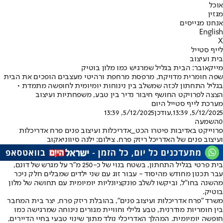
אוכל
מגזין
אנחנו מגייסים
English
X
לייף סטייל
בית ועיצוב
מייקאובר: הבית בגליל שמרגיש כמו מלון בוטיק
שפה חומרית מדויקת, מרפסת מרחפת ורהיטי מעצבים הופכים את הבית
בגליל התחתון לכזה שמשלב בין נינוחות יומיומית לחופשה מתמדת •
הצצה לפרויקט החושף חיבור נדיר בין טבע, משפחתיות ועיצוב
מערכת לייף סטייל היום
5/12/2025, 13:39
,עודכן
5/12/2025, 13:39
0
השמעה
פרוייקט באדיבות פיטרו הכט_אדריכלות ועיצוב פנים פרח אדריכלות
ועיצוב פנים של האדריכל ריזק פרח. צילום: ילנה סיווניאקוב
בית פרטי בגליל התחתון, בשטח בנוי של כ-250 מ"ר על מגרש של דונם,
עבר תכנון מחודש מהיסוד - עבור זוג עם שני ילדים שמבלים חלק ניכר
מהשנה בחו"ל, וביקשו לשלב פונקציונליות יומיומית עם תחושה של מלון
בוטיק.
משרד "פרח אדריכלות ועיצוב פנים", בהובלת ריזק פרח, יצר בית המחבר
בין חומריות מודרנית, טבע גלילי וחוויית מגורים נינוחה שמרגישה כמו
חופשה יומיומית. המהלך האדריכלי נולד מתוך שינוי טבעי בחיי הדיירים,