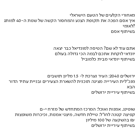
מאחורי הקלעים של הטעם הישראלי
איך אסם הפכה את תקופת הצנע והמחסור הקשה של שנות ה-40 למותג
לאומי?
בשיתוף אסם
אתם עוד לא שם? הטיסה למונדיאל כבר יצאה
יונדאי לוקחת אתכם לבמה הכי גדולה בעולם
בשיתוף יונדאי מבית כלמוביל
ירושלים 2040: העיר נערכת ל- 1.5 מליון תושבים
מנכ"לית העירייה מציגה תוכנית להשארת הצעירים ובניית עתיד הדור
הבא
בשיתוף עיריית ירושלים
שופינג, אמנות ואוכל: המרכז המתחדש של מזרח י-ם
קפיצה קטנה לחו"ל: טיילת חדשה, מיצגי אמנות, וכיכרות משופצות
בהשקעה של 100 מיליון ₪
בשיתוף עיריית ירושלים