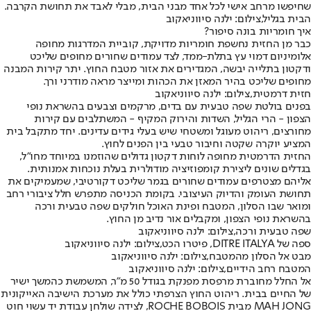
שחיפשו מרחב אישי לכל אחד מבני הבית, מבלי לאבד את תחושת הקרבה.
הבית בגליל,צילום: ילנה סיווניאקוב
איך חומריות בונה סיפור?
כבר מן החזית נחשפת חומריות מדויקת, קוביית המדרגות מחופה
אלומיניום דמוי עץ בתלת-ממד, לצד עמודים שחורים מחופים שליכט
ודקטון בתלייה יבשה, המגדירים את אזור מטבח החוץ. יתר קירות המבנה
מחופים שליכט בהיר המאזן את הכהות ומייצר מראה מודרני ורך.
חזית דרמטית,צילום: ילנה סיווניאקוב
בפנים בולטת שפה טבעית עם בדים, מרקמים וצבעים בהשראת נופי
הצפון - הרי הגליל, השדות והירוק המקיף - המשתלבים עם קירות
מחורצים, ריהוט מעוגל ומשטחי שיש בעלי גידים עדינים. יחד מתקבל בית
המציע יוקרה שקטה וחיבור טבעי בין הפנים לחוץ.
החזית הדרמטית מחופה לוחות דקטון גדולים שהוזמנו במיוחד מחו"ל,
בגדלים שונים ליצירת קומפוזיציה מודולרית בעלת נוכחות אמנותית.
אליהם מצטרפים עמודים שחורים בגמר שליכט דקורטיבי, שמעמיקים את
תחושת העומק והדיוק העיצובי. בקומת הכניסה מתפרש חלל ציבורי רחב
ומואר שבו הסלון, המטבח ופינת האוכל חולקים שפה טבעית ורכה
בהשראת נופי הצפון, ומקבלים אור נדיב מן החוץ.
שפה טבעית ורכה,צילום: ילנה סיווניאקוב
ספה של DITRE ITALYA, פיטרו הכט,צילום: ילנה סיווניאקוב
מבט אל הסלון מהמטבח,צילום: ילנה סיווניאקוב
המטבח רחב הידיים,צילום: ילנה סיווניאקוב
אל החלל מחוברת מרפסת מפנקת בגודל 50 מ"ר, המשמשת כהמשך ישיר
של החיים בבית. ריהוט החוץ הצרפתי כולל את מערכת הישיבה האייקונית
MAH JONG מבית ROCHE BOBOIS, לצידה שולחן עבודת יד עשוי חוט