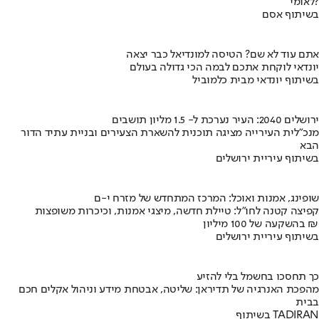
לאומי?
בשיתוף אסם
אתם עוד לא שם? הטיסה למונדיאל כבר יצאה
יונדאי לוקחת אתכם לבמה הכי גדולה בעולם
בשיתוף יונדאי מבית כלמוביל
ירושלים 2040: העיר נערכת ל- 1.5 מליון תושבים
מנכ"לית העירייה מציגה תוכנית להשארת הצעירים ובניית עתיד הדור
הבא
בשיתוף עיריית ירושלים
שופינג, אמנות ואוכל: המרכז המתחדש של מזרח י-ם
קפיצה קטנה לחו"ל: טיילת חדשה, מיצגי אמנות, וכיכרות משופצות
בהשקעה של 100 מיליון ₪
בשיתוף עיריית ירושלים
כך תחסכו בחשמל בלי להזיע
מהפכת האנרגיה של תדיראן: שליטה, אבטחת מידע וניהול אקלים חכם
בבית
בשיתוף TADIRAN