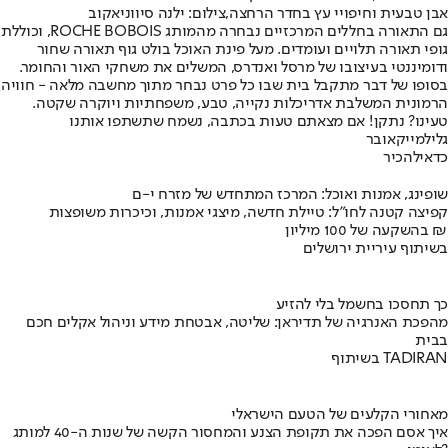
אבן טבעית וחיפויי עץ בחדר הרחצה,צילום: ילנה סיווניאקוב
גם התאורה בחללים המרכזיים נבחרה מהמותג ROCHE BOBOIS, וכוללת
גופי תאורה תלויים ועומדים. מעל פינת האוכל בולט גוף תאורה שחור
ודומיננטי בעיצובו של מרסל ואנדרס, המשלים את משחקי האור והחומר.
בסופו של דבר מתקבל בית שבו כל פרט נבחר מתוך מחשבה מלאה - חוויה
הרמונית המשלבת אדריכלות נקייה, טבע, משפחתיות ויוקרה שקטה.
טעינו? נתקן! אם מצאתם טעות בכתבה, נשמח שתשתפו אותנו
גליל
מייקאובר
כדאי
להכיר
שופינג, אמנות ואוכל: המרכז המתחדש של מזרח י-ם
קפיצה קטנה לחו"ל: טיילת חדשה, מיצגי אמנות, וכיכרות משופצות
בהשקעה של 100 מיליון ₪
בשיתוף עיריית ירושלים
כך תחסכו בחשמל בלי להזיע
מהפכת האנרגיה של תדיראן: שליטה, אבטחת מידע וניהול אקלים חכם
בבית
בשיתוף TADIRAN
מאחורי הקלעים של הטעם הישראלי
איך אסם הפכה את תקופת הצנע והמחסור הקשה של שנות ה-40 למותג