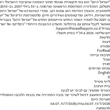
"ישראל היום" הוא גוף תקשורת שנוסד מתוך האמונה שהציבור הישראלי ראוי 
ת
ופרשנויות, וידיאו, פודקאסטים ושידורים חיים. פלטפורמות הדיגיטל של "ישרא
ב-2021 עלו לאוויר האתר החדש והיישומון החדש של "ישראל היום" בע
ואפשר לקבל אותם גם בניוזלטר. מועדון ההטבות הייחודי "הקליקה של ישרא
במייל hayom@israelhayom.co.il.
יום שלישי, 9.6.2026
כ"ד בסיון תשפ"ו
חדשות
דעות
ספורט
ForReal
תרבות ובידור
אוכל
מגזין
אנחנו מגייסים
English
X
לייף סטייל
בית ועיצוב
הטרנד ממשיך: גם לביבי יש לבובו
האמן והמעצב דניאל לשינר יצר בובה המזכירה את בובות הלבובו הפופולר
מערכת היום
11/7/2025, 06:07
,עודכן
11/7/2025, 06:07
0
השמעה