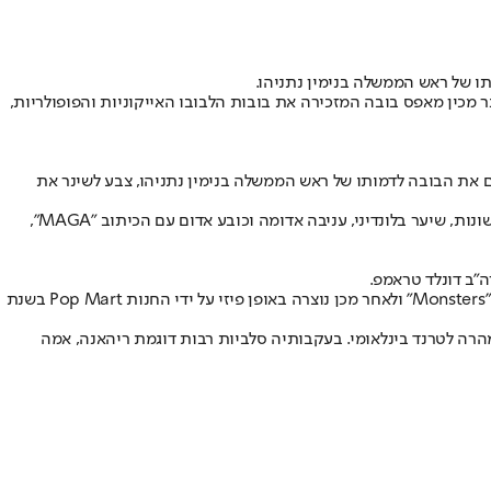
ו של ראש הממשלה בנימין נתניהו.
ינר מכין מאפס בובה המזכירה את בובות הלבובו האייקוניות והפופולריות,
אים את הבובה לדמותו של ראש הממשלה בנימין נתניהו, צבע לשינר את
לקראת סוף הסרטון, כתב לשינר: "דאגתי להכין לו חבר", כשברקע ניתן לראות את בובת הלבובו של נתניהו לצד זו של טראמפ - בובה דומה עם עיניים שונות, שיער בלונדיני, עניבה אדומה וכובע אדום עם הכיתוב "MAGA",
"ב דונלד טראמפ.
בובת הלבובו המקורית שמשגעת את העולם נוצרה לראשונה בשנת 2015 על ידי האמן קאסינג לונג, יליד הונג קונג המתגורר בהולנד, בספר הילדים שלו "Monsters" ולאחר מכן נוצרה באופן פיזי על ידי החנות Pop Mart בשנת
ה לטרנד בינלאומי. בעקבותיה סלביות רבות דוגמת ריהאנה, אמה