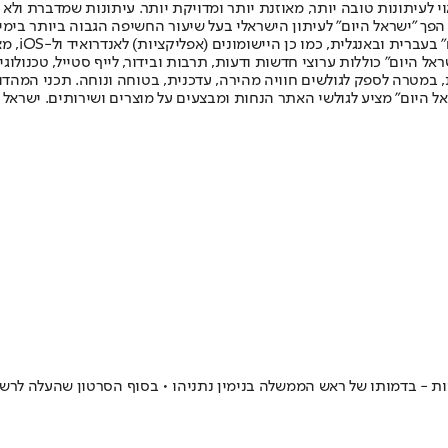
לעיתונות טובה יותר, מאוזנת יותר ומדויקת יותר. עיתונות שמדברת ולא צ
שלום. המהדורה המודפסת הראשונה פורסמה ב-30 ביולי 2007, וב-2010 הפך "ישראל היום" לעיתון הישראלי בעל שי
לחמנוביץ,
ל היום" כוללות ערוצי חדשות ודעות, תרבות ובידור, לייף סטייל, טכנולוגיה
ברית, במטרה לספק לגולשים חוויה מהירה, עדכנית, בטוחה ונוחה. תכני המה
ל היום" מציע לגולשי האתר הנחות ומבצעים על מוצרים ושירותים. ישראל 
יות - בדמותו של ראש הממשלה בנימין נתניהו • בסוף הסרטון שהעלה לר