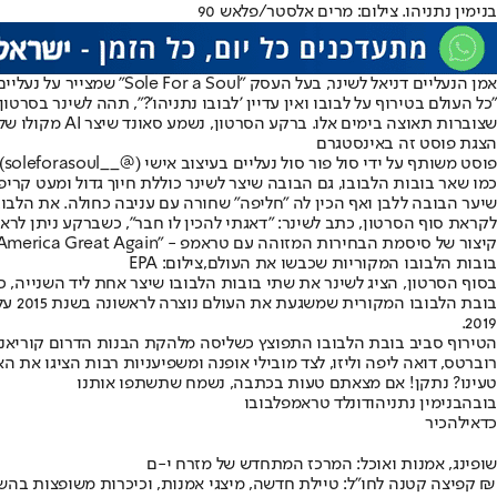
בנימין נתניהו. צילום: מרים אלסטר/פלאש 90
אמן הנעליים דניאל לשינר, בעל העסק "Sole For a Soul" שמצייר על נעליים בעיצוב אישי ומשדרג אותן - עיצב ויצר פריט לא שגרתי -
"כל העולם בטירוף על לבובו ואין עדיין 'לבובו נתניהו'?", תהה לשינר בסר
שצוברות תאוצה בימים אלו. ברקע הסרטון, נשמע סאונד שיצר AI מקולו של נתניהו.
הצגת פוסט זה באינסטגרם
פוסט משותף על ידי ‏‎סול פור סול נעליים בעיצוב אישי‎‏ (@‏‎soleforasoul__‎‏)
כמו שאר בובות הלבובו, גם הבובה שיצר לשינר כוללת חיוך גדול ומעט קריפ
שיער הבובה ללבן ואף הכין לה "חליפה" שחורה עם עניבה כחולה. את הלבוב
קיצור של סיסמת הבחירות המזוהה עם טראמפ - "Make America Great Again".
בובות הלבובו המקוריות שכבשו את העולם,צילום: EPA
בסוף הסרטון, הציג לשינר את שתי בובות הלבובו שיצר אחת ליד השנייה,
2019.
הטירוף סביב בובת הלבובו התפוצץ כשליסה מלהקת הבנות הדרום קוריאני
רוברטס, דואה ליפה וליזו, לצד מובילי אופנה ומשפיעניות רבות הציגו את
טעינו? נתקן! אם מצאתם טעות בכתבה, נשמח שתשתפו אותנו
בובה
בנימין נתניהו
דונלד טראמפ
לבובו
כדאי
להכיר
שופינג, אמנות ואוכל: המרכז המתחדש של מזרח י-ם
קפיצה קטנה לחו"ל: טיילת חדשה, מיצגי אמנות, וכיכרות משופצות בהשקעה של 100 מיליון ₪