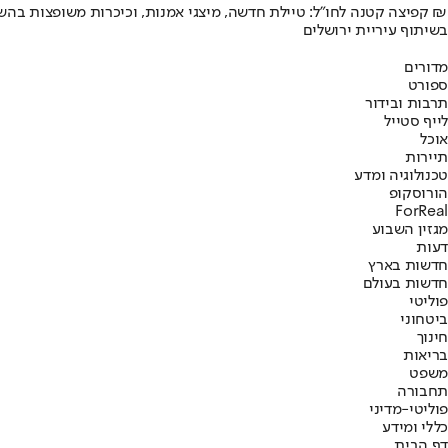
קפיצה קטנה לחו"ל: טיילת חדשה, מיצגי אמנות, וכיכרות משופצות בהשקעה של 100 מיליון ₪
בשיתוף עיריית ירושלים
מדורים
ספורט
תרבות ובידור
לייף סטייל
אוכל
תיירות
טכנולוגיה ומדע
הורוסקופ
ForReal
מגזין השבוע
דעות
חדשות בארץ
חדשות בעולם
פוליטי
ביטחוני
חינוך
בריאות
משפט
תחבורה
פוליטי-מדיני
כללי ומידע
דף הבית