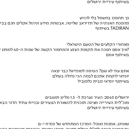
בשיתוף עיריית ירושלים
כך תחסכו בחשמל בלי להזיע
מהפכת האנרגיה של תדיראן: שליטה, אבטחת מידע וניהול אקלים חכם בבי
בשיתוף TADIRAN
מאחורי הקלעים של הטעם הישראלי
איך אסם הפכה את תקופת הצנע והמחסור הקשה של שנות ה-40 למותג לאומי?
בשיתוף אסם
אתם עוד לא שם? הטיסה למונדיאל כבר יצאה
יונדאי לוקחת אתכם לבמה הכי גדולה בעולם
בשיתוף יונדאי מבית כלמוביל
ירושלים 2040: העיר נערכת ל- 1.5 מליון תושבים
מנכ"לית העירייה מציגה תוכנית להשארת הצעירים ובניית עתיד הדור הבא
בשיתוף עיריית ירושלים
שופינג, אמנות ואוכל: המרכז המתחדש של מזרח י-ם