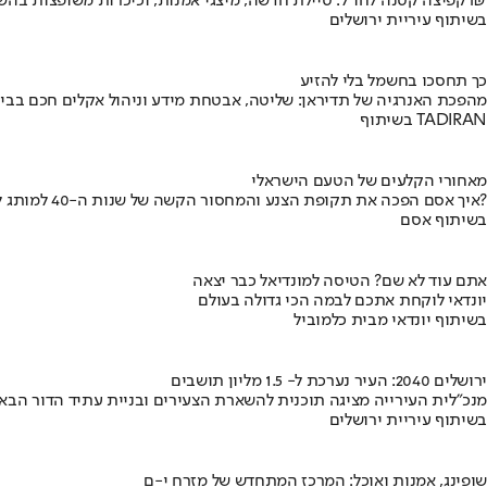
קפיצה קטנה לחו"ל: טיילת חדשה, מיצגי אמנות, וכיכרות משופצות בהשקעה של 100 מיליון ₪
בשיתוף עיריית ירושלים
כך תחסכו בחשמל בלי להזיע
מהפכת האנרגיה של תדיראן: שליטה, אבטחת מידע וניהול אקלים חכם בבי
בשיתוף TADIRAN
מאחורי הקלעים של הטעם הישראלי
איך אסם הפכה את תקופת הצנע והמחסור הקשה של שנות ה-40 למותג לאומי?
בשיתוף אסם
אתם עוד לא שם? הטיסה למונדיאל כבר יצאה
יונדאי לוקחת אתכם לבמה הכי גדולה בעולם
בשיתוף יונדאי מבית כלמוביל
ירושלים 2040: העיר נערכת ל- 1.5 מליון תושבים
מנכ"לית העירייה מציגה תוכנית להשארת הצעירים ובניית עתיד הדור הבא
בשיתוף עיריית ירושלים
שופינג, אמנות ואוכל: המרכז המתחדש של מזרח י-ם