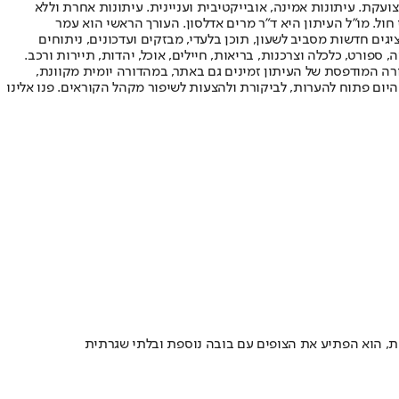
ועקת. עיתונות אמינה, אובייקטיבית ועניינית. עיתונות אחרת וללא
עור החשיפה הגבוה ביותר בימי חול. מו"ל העיתון היא ד"ר מרים אדלסון. העורך הראשי הוא עמר
 והעורך המייסד הוא עמוס רגב. אתרי האינטרנט של "ישראל היום" בעברית ובאנגלית, כמו כן היישומונים (אפליקציות) לאנדרואיד ול-iOS, מציגים חדשות מסביב לשעון, תוכן בלעדי, מבזקים ועדכונים, ניתוחים
, ספורט, כלכלה וצרכנות, בריאות, חיילים, אוכל, יהדות, תיירות ורכב.
דורה המודפסת של העיתון זמינים גם באתר, במהדורה יומית מקוונת,
היום פתוח להערות, לביקורת ולהצעות לשיפור מקהל הקוראים. פנו אלינו
שת, הוא הפתיע את הצופים עם בובה נוספת ובלתי שגרתית