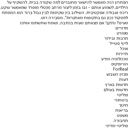
הפתרון הזה מאפשר להישאר מחוברים למה שקורה בבית, להשקיף על
הילדים, לשמוע אותם - ובו בזמן ליצור מרחב מנטלי מופרד שמאפשר שקט,
ריכוז ועבודה אפקטיבית. השילוב בין שקיפות לבין גבול ברור הוא המפתח
לתפקוד נכון גם בתקופות מאתגרות", מסבירה רוט.
טעינו? נתקן! אם מצאתם טעות בכתבה, נשמח שתשתפו אותנו
מדורים
ספורט
תרבות ובידור
לייף סטייל
אוכל
תיירות
טכנולוגיה ומדע
הורוסקופ
ForReal
מגזין השבוע
דעות
חדשות בארץ
חדשות בעולם
פוליטי
ביטחוני
חינוך
בריאות
משפט
תחבורה
פוליטי-מדיני