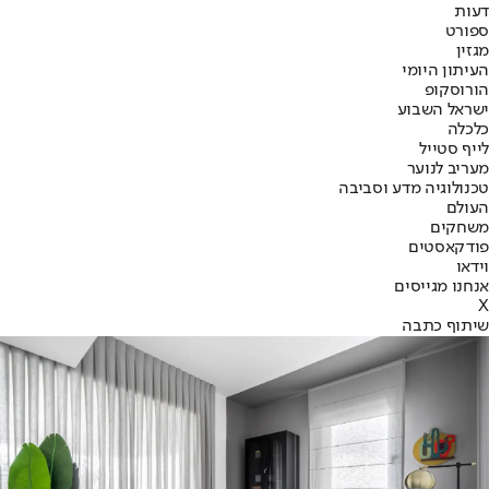
דעות
ספורט
מגזין
העיתון היומי
הורוסקופ
ישראל השבוע
כלכלה
לייף סטייל
מעריב לנוער
טכנולוגיה מדע וסביבה
העולם
משחקים
פודקאסטים
וידאו
אנחנו מגייסים
X
שיתוף כתבה