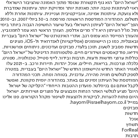
"ישראל היום" הוא גוף תקשורת שנוסד מתוך האמונה שהציבור הישראלי
ראוי לעיתונות טובה יותר, מאוזנת יותר ומדויקת יותר. עיתונות שמדברת
ולא צועקת. עיתונות אמינה, אובייקטיבית ועניינית. עיתונות אחרת וללא
תשלום. המהדורה המודפסת הראשונה פורסמה ב-30 ביולי 2007, וב-2010
הפך "ישראל היום" לעיתון הישראלי בעל שיעור החשיפה הגבוה ביותר בימי
חול. מו"ל העיתון היא ד"ר מרים אדלסון. העורך הראשי הוא עמר לחמנוביץ,
והעורך המייסד הוא עמוס רגב. אתרי האינטרנט של "ישראל היום" בעברית
ובאנגלית, כמו כן היישומונים (אפליקציות) לאנדרואיד ול-iOS, מציגים
חדשות מסביב לשעון, תוכן בלעדי, מבזקים ועדכונים, ניתוחים ופרשנויות,
וידיאו, פודקאסטים ושידורים חיים. פלטפורמות הדיגיטל של "ישראל היום"
כוללות ערוצי חדשות ודעות, תרבות ובידור, לייף סטייל, טכנולוגיה, ספורט,
כלכלה וצרכנות, בריאות, חיילים, אוכל, יהדות, תיירות ורכב. ב-2021 עלו
לאוויר האתר החדש והיישומון החדש של "ישראל היום" בעברית, במטרה
לספק לגולשים חוויה מהירה, עדכנית, בטוחה ונוחה. תכני המהדורה
המודפסת של העיתון זמינים גם באתר, במהדורה יומית מקוונת, ואפשר
לקבל אותם גם בניוזלטר. מועדון ההטבות הייחודי "הקליקה של ישראל
היום" מציע לגולשי האתר הנחות ומבצעים על מוצרים ושירותים. ישראל
היום פתוח להערות, לביקורת ולהצעות לשיפור מקהל הקוראים. פנו אלינו
במייל hayom@israelhayom.co.il.
מבזקים
חדשות
אוכל
תשחץ
ForReal
תרבות