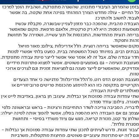
בזמן שהמרחב הציבורי מתכווץ, שהשגרה מתפרקת, ושהבית הופך למרכז
כל החיים - עולה מחדש הצורך המהותי בפינה אחת שקטה, בה אפשר
לעבוד, לחשוב ולהתרכז.
העבודה מהבית, שהפכה כבר מזמן לעניין שבשגרה, מקבלת עכשיו
משמעות נוספת: היא לא רק פרקטית, אלא
גם מרפאת
. מקום שמאפשר
בריחה רגעית מהחדשות, התכנסות אל תוך עשייה, ושמירה על תחושת
זהות ותפקוד.
מקום שמאפשר בריחה רגעית. הלל אדריכלות ,צילום: מאור מויאל
בבתים רבים, במיוחד כשכל המשפחה בבית, כמעט בלתי אפשרי לפנות
חדר עבודה שלם. אבל זה לא אומר שאי אפשר לייצר פינת עבודה מתפקדת,
מעוצבת ונעימה - גם באמצעים פשוטים. אפשר למצוא פתרונות מידיים
ומדויקים, שמאפשרים לייצר מענה גם למציאות זמנית וגם לצרכים ארוכי
טווח.
מעצבת הפנים הדס רוט
, מ"הלל אדריכלות" מדגישה כי אחד הצעדים
הקריטיים בתקופה כזו הוא להימנע מהכנסת פריטים פרוביזוריים או
מאולתרים לפינת העבודה.
שתי עמדות עבודה סמוכות אך נבדלות. עיצוב: חן בראון, באדיבות לייט אין
תאורה. צילום: עודד סמדר,
לדבריה, הסביבה צריכה לשדר התחייבות ורצינות - בראש ובראשונה כלפי
עצמך. גם אם העבודה היא מהספה בסלון, אפשר להפוך אותה לפינה יעילה:
שולחן צד קטן, מנורת קריאה, מגש עם ציוד משרדי בסיסי - ותחושת
מסגרת נולדת".
"עבור זוגות, נדרש לעיתים לתכנן שתי עמדות עבודה סמוכות אך נבדלות -
וגם לזה יש פתרונות עיצוביים פשוטים. מחיצות מתקפלות, משרביות