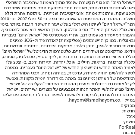
"ישראל היום" הוא גוף תקשורת שנוסד מתוך האמונה שהציבור הישראלי
ראוי לעיתונות טובה יותר, מאוזנת יותר ומדויקת יותר. עיתונות שמדברת
ולא צועקת. עיתונות אמינה, אובייקטיבית ועניינית. עיתונות אחרת וללא
תשלום. המהדורה המודפסת הראשונה פורסמה ב-30 ביולי 2007, וב-2010
הפך "ישראל היום" לעיתון הישראלי בעל שיעור החשיפה הגבוה ביותר בימי
חול. מו"ל העיתון היא ד"ר מרים אדלסון. העורך הראשי הוא עמר לחמנוביץ,
והעורך המייסד הוא עמוס רגב. אתרי האינטרנט של "ישראל היום" בעברית
ובאנגלית, כמו כן היישומונים (אפליקציות) לאנדרואיד ול-iOS, מציגים
חדשות מסביב לשעון, תוכן בלעדי, מבזקים ועדכונים, ניתוחים ופרשנויות,
וידיאו, פודקאסטים ושידורים חיים. פלטפורמות הדיגיטל של "ישראל היום"
כוללות ערוצי חדשות ודעות, תרבות ובידור, לייף סטייל, טכנולוגיה, ספורט,
כלכלה וצרכנות, בריאות, חיילים, אוכל, יהדות, תיירות ורכב. ב-2021 עלו
לאוויר האתר החדש והיישומון החדש של "ישראל היום" בעברית, במטרה
לספק לגולשים חוויה מהירה, עדכנית, בטוחה ונוחה. תכני המהדורה
המודפסת של העיתון זמינים גם באתר, במהדורה יומית מקוונת, ואפשר
לקבל אותם גם בניוזלטר. מועדון ההטבות הייחודי "הקליקה של ישראל
היום" מציע לגולשי האתר הנחות ומבצעים על מוצרים ושירותים. ישראל
היום פתוח להערות, לביקורת ולהצעות לשיפור מקהל הקוראים. פנו אלינו
במייל hayom@israelhayom.co.il.
מבזקים
חדשות
אוכל
תשחץ
ForReal
תרבות