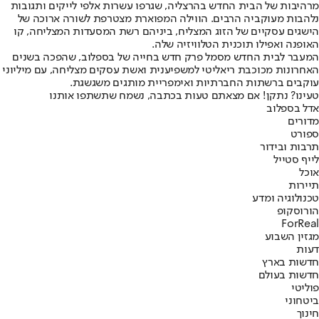
מרהיבות של הבית החדש בהרצליה, שגרפו עשרות אלפי לייקים ותגובות
נלהבות מעוקביה הרבים. הווילה המפוארת מצטרפת לשורה ארוכה של
הישגים עסקיים של הזוג המצליח, ביניהם רשת המסעדות המצליחה, קו
האופנה ואפילו תוכנית הטלוויזיה שלה.
המעבר לבית החדש מסמל פרק חדש בחייה של בספלוב, שהפכה בשנים
האחרונות מכוכבת ריאליטי למשפיענית ואשת עסקים מצליחה, עם מיליוני
עוקבים ברשתות החברתיות ואימפריית מותגים משגשגת.
טעינו? נתקן! אם מצאתם טעות בכתבה, נשמח שתשתפו אותנו
אדל בספלוב
מדורים
ספורט
תרבות ובידור
לייף סטייל
אוכל
תיירות
טכנולוגיה ומדע
הורוסקופ
ForReal
מגזין השבוע
דעות
חדשות בארץ
חדשות בעולם
פוליטי
ביטחוני
חינוך