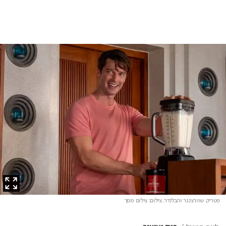
פטריק שוורצנגר והבלנדר
. צילום: צילום מסך