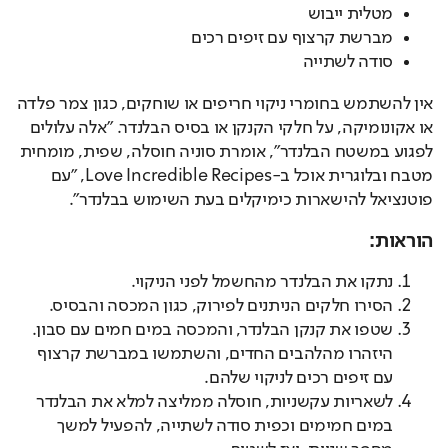
מטלית ייבוש
מברשת קרצוף עם זיפים רכים
סודה לשתייה
אין להשתמש בחומרי ניקוי חריפים או שוחקים, כגון צמר פלדה 
או אקונומיקה, על חלקי הקנקן או בסיס הבלנדר. "אלה עלולים 
לפגוע במשטח הבלנדר", אומרת סוניה חוסלה, שפית, מומחית 
מטבח ובלוגרית אוכל ב-Love Incredible Recipes, "עם 
פוטנציאל להישארות כימיקלים בעת השימוש בבלנדר".
הוראות:
נתקו את הבלנדר מהחשמל לפני הניקוי.
הסירו חלקים הניתנים לפירוק, כגון המכסה והבסיס.
שטפו את קנקן הבלנדר, והמכסה במים חמים עם סבון.
היזהרו מהלהבים החדים, והשתמשו במברשת קרצוף
עם זיפים רכים לניקוי שלהם.
לשאריות עקשניות, חוסלה ממליצה למלא את הבלנדר
במים חמימים וכפית סודה לשתייה, להפעיל למשך