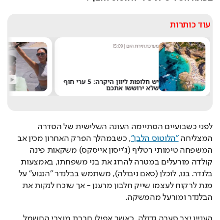
עוד כותרות
מערכת תיירות היום
|
15:09
מ
יש חלופות ליוון היקרה: 5 ערי חוף
ק
שלא ירוששו אתכם
ח
לפני כשבועיים הסתיימה העונה השלישית של הסדרה 
המצליחה 
"הלוטוס הלבן"
, כשבמהלך הפרק האחרון מכין אב 
המשפחה טימותי רטליף (ג'ייסון אייסקס) משקאות פינה 
קולדה מורעלים במטרה להרוג את בני משפחתו, באמצעות 
בלנדר. בנו, לוכלן (סאם ניבולה), משתמש בבלנדר "הנגוע" על 
מנת לרקוח לעצמו שייק חלבון מרענן - אך שוכח לנקות את 
הבלנדר ומורעל מהמשקה.
העניין יצר סערה גדולה, כאשר אפילו חברת מוצרי החשמל 