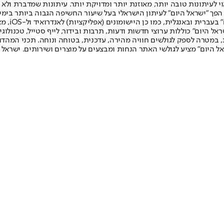
לעיתונות טובה יותר, מאוזנת יותר ומדויקת יותר. עיתונות שמדברת ולא צ
שלום. המהדורה המודפסת הראשונה פורסמה ב-30 ביולי 2007, וב-2010 הפך "ישראל היום" לעיתון הישראלי בעל שי
לחמנוביץ,
ל היום" כוללות ערוצי חדשות ודעות, תרבות ובידור, לייף סטייל, טכנולוגיה
ברית, במטרה לספק לגולשים חוויה מהירה, עדכנית, בטוחה ונוחה. תכני המה
ל היום" מציע לגולשי האתר הנחות ומבצעים על מוצרים ושירותים. ישראל 