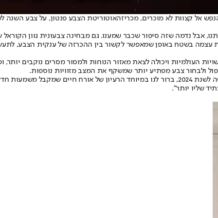
פש אל קצוות לא מוכרים, מכריזה
אוטוריטת הצבע פנטון
ת עצמה בשטח באופן שמאפשר לקשור בין ההכרזה של ענקית הצבע, לתעשי
ות העולמיות ויכולה לצאת מאזור הנוחות ולמסור מסרים נוקבים יותר, ופ
פול ולבחור צבע מפתיע יותר שמשקף את המצב מזוויות נוספות.
ליטריק אייזמן (Leatrice Eiseman), מנהלת מכון פנטון אומרת: "עם הכניסה לשנת 2024, ברור לנו 
ד שליו יותר".