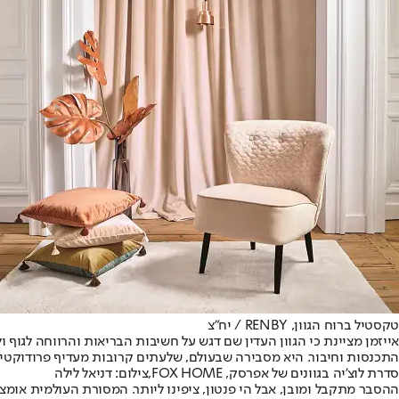
טקסטיל ברוח הגוון, RENBY / יח"צ
אייזמן מציינת כי הגוון העדין שם דגש על חשיבות הבריאות והרווחה לגו
התכנסות וחיבור. היא מסבירה שבעולם, שלעתים קרובות מעדיף פרודוקטיביות
סדרת לוצ'יה בגוונים של אפרסק, FOX HOME,צילום: דניאל לילה
ההסבר מתקבל ומובן, אבל הי פנטון, ציפינו ליותר. המסורת העולמית אומצ