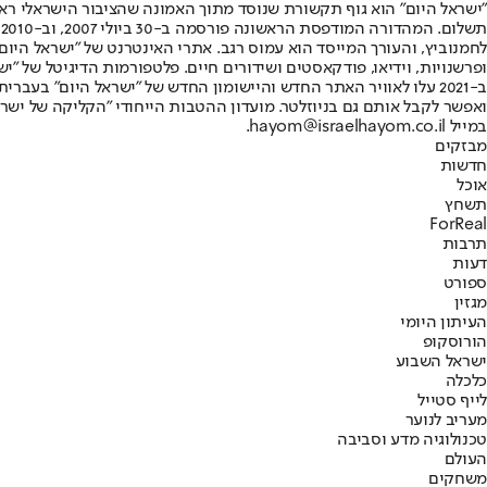
"ישראל היום" הוא גוף תקשורת שנוסד מתוך האמונה שהציבור הישראלי ראוי 
ת
ופרשנויות, וידיאו, פודקאסטים ושידורים חיים. פלטפורמות הדיגיטל של "ישרא
ב-2021 עלו לאוויר האתר החדש והיישומון החדש של "ישראל היום" בע
ואפשר לקבל אותם גם בניוזלטר. מועדון ההטבות הייחודי "הקליקה של ישרא
במייל hayom@israelhayom.co.il.
מבזקים
חדשות
אוכל
תשחץ
ForReal
תרבות
דעות
ספורט
מגזין
העיתון היומי
הורוסקופ
ישראל השבוע
כלכלה
לייף סטייל
מעריב לנוער
טכנולוגיה מדע וסביבה
העולם
משחקים