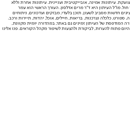
ועקת. עיתונות אמינה, אובייקטיבית ועניינית. עיתונות אחרת וללא
עור החשיפה הגבוה ביותר בימי חול. מו"ל העיתון היא ד"ר מרים אדלסון. העורך הראשי הוא עמר
 והעורך המייסד הוא עמוס רגב. אתרי האינטרנט של "ישראל היום" בעברית ובאנגלית, כמו כן היישומונים (אפליקציות) לאנדרואיד ול-iOS, מציגים חדשות מסביב לשעון, תוכן בלעדי, מבזקים ועדכונים, ניתוחים
, ספורט, כלכלה וצרכנות, בריאות, חיילים, אוכל, יהדות, תיירות ורכב.
דורה המודפסת של העיתון זמינים גם באתר, במהדורה יומית מקוונת,
היום פתוח להערות, לביקורת ולהצעות לשיפור מקהל הקוראים. פנו אלינו