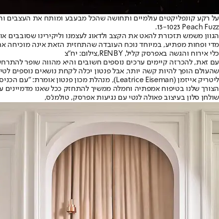
על רקע קונפליקטים עולמיים ותחושה שהכל מבעבע ומותח את העצבים והנ
13-1023 Peach Fuzz.
מדי ופחות מפתיע, במיוחד נוכח העובדה שהתחזית הזאת אינה מוכיחה א
כלי אירוח והגשה באפרסק קליל, RENBY,צילום: יח"צ
עם זאת, להכרזה קיימים ערכים נוספים חשובים והיא מהווה שופר להתרחשוי
שהעולם הופך להיות קשה יותר, אבל פנטון יכלה לקחת נושאים נוספים לטי
הצורך שלנו בטיפוח אמפתיה וחמלה ממשיך להתחזק ככל שאנו מדמיינים עתי
שולחן סלון בעיצוב פאולה לנטי עם נגיעות אפרסק, טולמנ'ס,