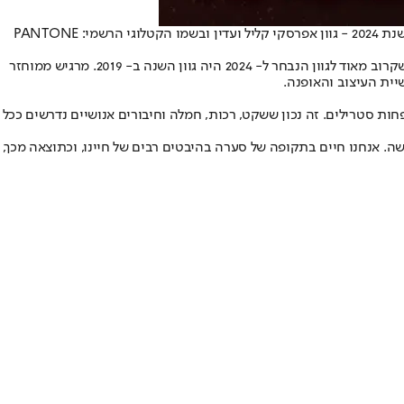
, על צבע השנה לשנת 2024 - גוון אפרסקי קליל ועדין ובשמו הקטלוגי הרשמי: PANTONE
הגוון משמש תזכורת להאט את הקצב ולדאוג לעצמנו וליקירינו שסובבים אותנו, אבל נדמה שזה סיפור שכבר שמענו. גם מבחינה צבעונית גוון הקוראל שקרוב מאוד לגוון הנבחר ל- 2024 היה גוון השנה ב- 2019. מרגיש ממוחזר
ית העיצוב והאופנה.
חות סטרילים. זה נכון ששקט, רכות, חמלה וחיבורים אנושיים נדרשים ככל
במיוחד הרעיון של אורח חיים שמקבל משמעות חדשה. אנחנו חיים בתקופה של סערה בהיבטים רבים של חיינו, וכתוצאה מכך,