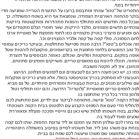
ייחודית בנוף.
התפריט של "טנא" עונתי ומתבסס ברובו על התוצרת הטרייה שמגיעה מדי
בוקר מהחווה האורגנית הצמודה, שנמצאת אף היא בשטח המשתלה, כך
שבכל כמה חודשים הוא מתחלף והמנות מתהדרות ומתקשטות בירקות
עונתיים חדשים ומגוונים. מלבד הירקות, שאר חומרי הגלם מוקפדים אף
הם ומגיעים מיצרני בוטיק מקומיים כמו לחמי מחמצת של מאפיית ארגז
לחם הסמוכה, פולי קפה של קפה אלג'יר המצוינים וכו'.
מה אוכלים ב"טנא"? הרבה מנות ספיישל מתחלפות, ובעיקר כריכים עמוסי
כל טוב המוגשים בלחמי מחמצת או בקרואסונים, פוקאצ'ות לוהטות שטל
אופה במקום, ברוסקטות וסלטים, שכולם, כאמור, מבוססים על תוצרת
החווה. תוכלו ליהנות גם ממאפים טריים, משייקים וממיצים סחוטים,
וכמובן, איך לא, מקפה משובח.
כמו כן, יש כאן מענה רחב גם לטבעונים וגם לנמנעים מגלוטן. ההיצע
הטבעוני לא מסתפק בכריך אנטיפסטי בנאלי, אלא מציע כריכים ופוקצ'ות
עם שילובים מגניבים, גבינות טבעוניות וממרחים מיוחדים. טל גם מביא
לפה לחמים טריים ממאפיית "גלוטריה" הידועה, והם יהוו תחליף נטול
גלוטן נהדר בכל כריך שתחפצו בו.
עגלת הקפה "טנא" נגישה, מתאימה לביקור עם ילדים, ואם מתחשק לכם
להחליף מדי פעם את הספוט הקבוע עם הלפטופ בבית הקפה השכונתי
שלכם, בטח תשמחו לגלות שיש כאן גם ווייפיי וסככה מוצלת ומאווררת
שנעים מאוד לעבוד בה.
אז בחרו לכם שולחן תחת עץ המנגו או ליד ערוגת החסות, שתו לכם קפה
בנחת עם משהו טוב ליד, ואל תשכחו לסיים בסיבוב במשתלה היפהפייה.
בטוחה שתמצאו שם משהו שיעשה לכם שמח גם בבית.