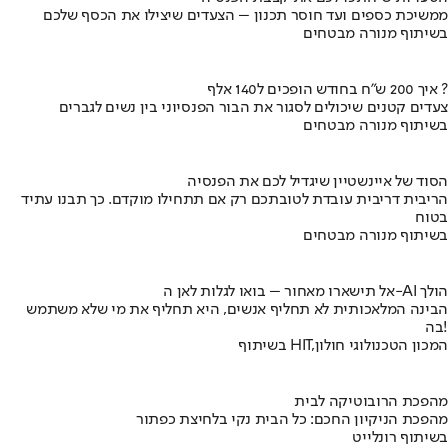
ממשיכת כספים ועד חוסר תכנון – הצעדים שיצילו את הכסף שלכם
בשיתוף מנורה מבטחים
איך 200 ש"ח בחודש הופכים ל140 אלף ?
צעדים קטנים שיכולים לסגור את הבור הפנסיוני בין נשים לגברים
בשיתוף מנורה מבטחים
הסוד של איינשטיין שיגדיל לכם את הפנסיה
הריבית דריבית עובדת לטובתכם רק אם תתחילו מוקדם. כך תבנו עתיד
בטוח
בשיתוף מנורה מבטחים
אל תישארו מאחור – בואו לגלות לאן ה-AI הולך
הבינה המלאכותית לא תחליף אנשים, היא תחליף את מי שלא משתמש
בה!
בשיתוף HIT,המכון הטכנולוגי חולון
מהפכת הרובוטיקה לבית
מהפכת הניקיון החכם: כל הבית נקי בלחיצת כפתור
בשיתוף רונלייט