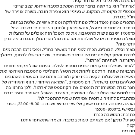
ההמלצה של פז פרחי: ארתור קפה
"ארתור" הוא בר קפה בחצר כנרת המשלב מטבח אירופי, קצב קריבי
ומנטליות מקומית. המקום, שבעיניי הוא עצירת חובה, משרה אווירה של
חו"ל בכנרת.
התפריט מגוון מאוד וכולל מנות לחלוקה ומנות אישיות, פלטת גבינות,
כריכים בלחמניית פרעצל, אסאי מרענן וג'חנון בעבודת יד בשבת. החל
מ־17:00 יש גם פיצות מהטאבון. את כל האוכל הזה אוכלים על מחצלות
מוצלות מפוזרות או על שולחנות וטרסות מול נופי הגולן והכנרת. מה צריך
יותר מזה?
מאור וסולי, הבעלים, הכירו לפני יותר מעשור בחו"ל, ומאז זרמו הרבה מים
לכנרת והמון קילומטרים של טיולים משותפים, אשר הבשילו לבסוף, במהלך
הקורונה, לפתיחת "ארתור".
"לאחר שטיילנו במקומות שונים מסביב לעולם, טעמנו אוכל מקומי וחווינו
תרבויות שונות, החלטנו לקחת את הטאץ' הקולינרי מהמטבח האירופי ואת
היעילות של עגלות הקפה בניו יורק ולערבב אותם עם הטעמים האהובים
שעליהם גדלנו בישראל", הם מספרים, "המראה הייחודי, הנוף והאווירה של
חצר כנרת המשוחזרת תואמים את הקונספט של 'ארתור', ולכן בחרנו בה
כדי לממש את החלום שלנו. האנשים, העיצוב, האוכל, האווירה וחצר כנרת
מתחברים לחוויה טרופית אמיתית שכיף להתמכר לה".
העגלה פתוחה בימים ראשון, שלישי-חמישי ושבת ב־22:00-8:00, בשני
ובשישי ב־15:00-8:00
כתובת: המושבה כנרת
טעינו? נתקן! אם מצאתם טעות בכתבה, נשמח שתשתפו אותנו
קפה
מדורים