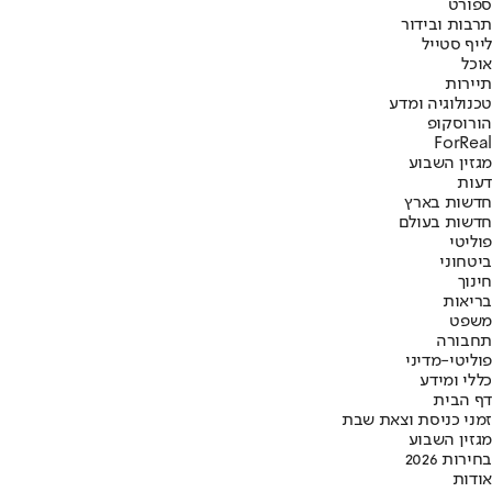
ספורט
תרבות ובידור
לייף סטייל
אוכל
תיירות
טכנולוגיה ומדע
הורוסקופ
ForReal
מגזין השבוע
דעות
חדשות בארץ
חדשות בעולם
פוליטי
ביטחוני
חינוך
בריאות
משפט
תחבורה
פוליטי-מדיני
כללי ומידע
דף הבית
זמני כניסת וצאת שבת
מגזין השבוע
בחירות 2026
אודות