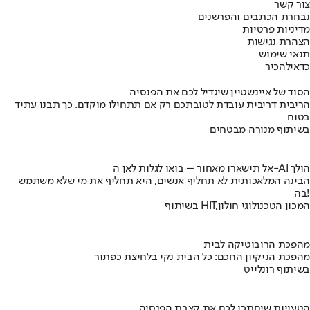
צור קשר
נבחרת הכתבים והפרשנים
מדיניות פרטיות
הצהרת נגישות
תנאי שימוש
כדאי
להכיר
הסוד של איינשטיין שיגדיל לכם את הפנסיה
הריבית דריבית עובדת לטובתכם רק אם תתחילו מוקדם. כך תבנו עתיד
בטוח
בשיתוף מנורה מבטחים
אל תישארו מאחור – בואו לגלות לאן ה-AI הולך
הבינה המלאכותית לא תחליף אנשים, היא תחליף את מי שלא משתמש
בה!
בשיתוף HIT,המכון הטכנולוגי חולון
מהפכת הרובוטיקה לבית
מהפכת הניקיון החכם: כל הבית נקי בלחיצת כפתור
בשיתוף רונלייט
הטעויות שיחתכו לכם את קצבת הפנסיה