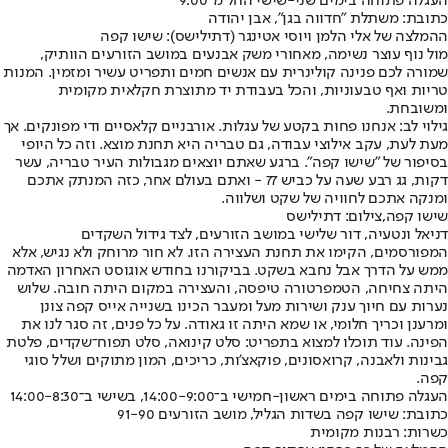
העגלה פתוחה בימים שני-שישי החל מ־9:00
כתובת: משתלת "חדווה בגן", אבן יהודה
ההמלצה של אלי הלמן ויוסי אטינגר (דתילישס): שישו קפה
מול נוף עוצר נשימה, מאחורי משק אבנעים במושב הזורעים הוותיק,
שמורה לכם פנינה קולינרית עם אנשים חמים ותפריט עשיר ומזמין. המנות
טריות ואף טבעוניות, והכל בעבודת יד מתוצרת חקלאית מקומית
ומשובחת.
גילוי לב: אנחנו פחות בקטע של עגלות. אורבניים קלאסיים ודי מפונקים. אך
מעת לעת, עקב אילוצי עבודה, גם טבריה היא תחנת מוצא. וזה כל היופי
בסיפור של "שישו קפה". ברגע שאתם יוצאים מגבולות העיר טבריה, עשר
דקות, גג רבע שעה על כביש 77 - ואתם בעולם אחר, כזה המנתק אתכם
ומנקה אתכם לחוויה של שקט ושלווה.
שישו קפה,צילום: דתילישס
דניאל ונטעיה, דור שלישי במושב הזורעים, לצד גידול השקדים
המפורסמים, הקימו את תחנת העצירה הזו. לא חור מרוחק ולא נגיש, אלא
ממש על הדרך אבל נחבא בשקט. בביקורנו בחודש אוגוסט האחרון האדמה
היתה צחיחה, הטמפרטורה טיפסה, והעצירה במקום היתה חובה. שלוש
נערות עם חיוך ענק ושירות מעל ומעבר הכינו בשנייה אייס קפה צונן
ומרענן וכריך חלומי, או שמא היתה זו גאודה. על כל פנים, זה סגר לנו את
הפינה. עוד תוכלו למצוא בתפריט: סלט קינואה, סלט תפוח־שקדים, פלטת
גבינות ולאבנה, קרואסונים, פוקאצ'ות, כריכים, המון מתוקים ושלל סוגי
קפה.
העגלה פתוחה בימים ראשון-חמישי ב־14:00-9:00, בשישי ב־14:00-8:30
כתובת: שישו קפה בשדות הגליל, מושב הזורעים 91-90
כשרות: רבנות מקומית