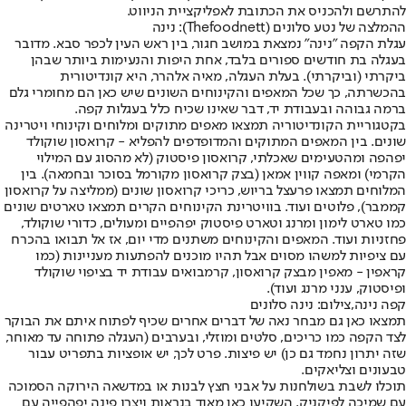
להתרשם ולהכניס את הכתובת לאפליקציית הניווט.
ההמלצה של נטע סלונים (Thefoodnett): נינה
עגלת הקפה "נינה" נמצאת במושב חגור, בין ראש העין לכפר סבא. מדובר
בעגלה בת חודשים ספורים בלבד, אחת היפות והנעימות ביותר שבהן
ביקרתי (וביקרתי). בעלת העגלה, מאיה אלהרר, היא קונדיטורית
בהכשרתה, כך שכל המאפים והקינוחים השונים שיש כאן הם מחומרי גלם
ברמה גבוהה ובעבודת יד, דבר שאינו שכיח כלל בעגלות קפה.
בקטגוריית הקונדיטוריה תמצאו מאפים מתוקים ומלוחים וקינוחי ויטרינה
שונים. בין המאפים המתוקים והמדופדפים להפליא - קרואסון שוקולד
יפהפה ומהטעימים שאכלתי, קרואסון פיסטוק (לא מהסוג עם המילוי
הקרמי) ומאפה קווין אמאן (בצק קרואסון מקורמל בסוכר ובחמאה). בין
המלוחים תמצאו פרעצל בריוש, כריכי קרואסון שונים (ממליצה על קרואסון
קממבר), פלוטים ועוד. בוויטרינת הקינוחים הקרים תמצאו טארטים שונים
כמו טארט לימון ומרנג וטארט פיסטוק יפהפיים ומעולים, כדורי שוקולד,
פחזניות ועוד. המאפים והקינוחים משתנים מדי יום, אז אל תבואו בהכרח
עם ציפיות למשהו מסוים אבל תהיו מוכנים להפתעות מעניינות (כמו
קראפין - מאפין מבצק קרואסון, קרמבואים עבודת יד בציפוי שוקולד
ופיסטוק, ענני מרנג ועוד).
קפה נינה,צילום: נינה סלונים
תמצאו כאן גם מבחר נאה של דברים אחרים שכיף לפתוח איתם את הבוקר
לצד הקפה כמו כריכים, סלטים ומוזלי, ובערבים (העגלה פתוחה עד מאוחר,
שזה יתרון נחמד גם כן) יש פיצות. פרט לכך, יש אופציות בתפריט עבור
טבעונים וצליאקים.
תוכלו לשבת בשולחנות על אבני חצץ לבנות או במדשאה הירוקה הסמוכה
עם שמיכה לפיקניק. השקיעו כאן מאוד בנראות ויצרו פינה יפהפייה עם