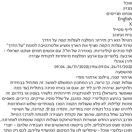
אוכל
מגזין
אנחנו מגייסים
English
X
לייף סטייל
בית ועיצוב
הטיול הוא רק תירוץ: המלצה לעגלות קפה על הדרך
טרנד עגלות הקפה מציף את הארץ ומציע אלטרנטיבה למנות "על הדרך"
לצד פנינים קולינריות, באווירה של חו"ל, עם אנשים חמים ושקט ישראלי •
ארבעה בלוגרים עם ארבע המלצות מיוחדות לנקודת עצירה
לירן אוהלי
24/11/2022, 09:04
,עודכן
24/11/2022, 09:04
0
השמעה
ארתור קפה, צילום: ארתור מנדי
עגלות קפה, כך נראה, הן המתכון המושלם לאושר. זה מתחיל בבחירת
הלוקיישן, שיהיה לרוב ליד ים, אגם או באיזו פנינה בתולית (עד כמה
שאפשר בישראל) בדרך לאטרקציה תיירותית כלשהי בצפון או בדרום. זה
נמשך בהיצע הקולינרי: קפה כמובן, על שלל סוגיו, שייקים, כריכים, מאפים
ומנות קלילות. לא פלא שעגלות הקפה הפכו בשנתיים-שלוש האחרונות
ללהיט שצץ בכל נקודה יפה במדינה, ותודה גם לך, קורונה, על השינוי
המלבב שחל בתחום, שהפך את נקודת העצירה למנוחה למרכז הטיול.
מרוב ההיצע החדש ועשרות הפודטראקס ועגלות הקפה שנפתחו לאחרונה,
הפכנו מעט מבולבלים, ולכן ביקשנו מהאנשים שזו העבודה שלהם - יוצרי
תוכן ובלוגרי אוכל - שימליצו לנו על המקום המועדף עליהם. לכם רק נותר