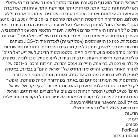
"ישראל היום" הוא גוף תקשורת שנוסד מתוך האמונה שהציבור הישראלי
ראוי לעיתונות טובה יותר, מאוזנת יותר ומדויקת יותר. עיתונות שמדברת
ולא צועקת. עיתונות אמינה, אובייקטיבית ועניינית. עיתונות אחרת וללא
תשלום. המהדורה המודפסת הראשונה פורסמה ב-30 ביולי 2007, וב-2010
הפך "ישראל היום" לעיתון הישראלי בעל שיעור החשיפה הגבוה ביותר בימי
חול. מו"ל העיתון היא ד"ר מרים אדלסון. העורך הראשי הוא עמר לחמנוביץ,
והעורך המייסד הוא עמוס רגב. אתרי האינטרנט של "ישראל היום" בעברית
ובאנגלית, כמו כן היישומונים (אפליקציות) לאנדרואיד ול-iOS, מציגים
חדשות מסביב לשעון, תוכן בלעדי, מבזקים ועדכונים, ניתוחים ופרשנויות,
וידיאו, פודקאסטים ושידורים חיים. פלטפורמות הדיגיטל של "ישראל היום"
כוללות ערוצי חדשות ודעות, תרבות ובידור, לייף סטייל, טכנולוגיה, ספורט,
כלכלה וצרכנות, בריאות, חיילים, אוכל, יהדות, תיירות ורכב. ב-2021 עלו
לאוויר האתר החדש והיישומון החדש של "ישראל היום" בעברית, במטרה
לספק לגולשים חוויה מהירה, עדכנית, בטוחה ונוחה. תכני המהדורה
המודפסת של העיתון זמינים גם באתר, במהדורה יומית מקוונת, ואפשר
לקבל אותם גם בניוזלטר. מועדון ההטבות הייחודי "הקליקה של ישראל
היום" מציע לגולשי האתר הנחות ומבצעים על מוצרים ושירותים. ישראל
היום פתוח להערות, לביקורת ולהצעות לשיפור מקהל הקוראים. פנו אלינו
במייל hayom@israelhayom.co.il.
יום רביעי, 6.5.2026
י"ט באייר תשפ"ו
חדשות
דעות
ספורט
ForReal
תרבות ובידור