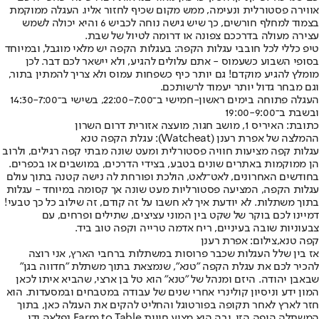
אווירה פסטורלית ונעימה, ממש מקום שכיף לחזור אליו. העגלה ממוקמת
בצמוד למחלף חורשים, כך שיש גישה נוחה לכביש 6 והיא יכולה לשמש
עצירה מעולה בדרככם צפונה או דרומה לטיול של שבת.
טיפ כללי לכל חובבי עגלות הקפה: בעגלות הקפה יש מלאי מוגבל, ובמיוחד
בסופי השבוע כשעמוס - אתם עלולים להגיע, ולא יישאר לכם דבר. לכן
מומלץ להגיע מוקדם! גם יותר כיף כשפחות עמוס ולא צריך להמתין בתור,
וגם מבחר גדול יותר יעמוד לרשותכם.
העגלה פתוחה בימים ראשון-חמישי ב־22:00-7:00, בשישי ב־14:30-7:00
ובשבת ב־19:00-9:00
כתובת: האיריס 1, מושב חגור, מועצה אזורית דרום השרון
ההמלצה של אפרת רענן (Watcheat): עגלת הקפה טנא
עגלות קפה מציעות חוויה פסטורלית ומעט שונה מבתי קפה רגילים, ולרוב
הן ממוקמות באתרים שונים בטבע, בצידי הדרכים, במושבים או בכפרים.
בחודשים האחרונים, לאט־לאט, הולכת ופורחת לה נישה קטנה בתוך עולם
עגלות הקפה, המציעה פסטורליות מעט שונה אך קסומה במיוחד - עגלות
בתוך משתלות. לא יודעת איך לא חשבו על זה קודם, זה שילוב כל כך טבעי!
דמיינו לכם בוקר של שקט בין המוני עציצים, שתילים ופרחים, עם
צבעוניות שובה בעיניים, ריח אדמה טרייה וקפה טוב ביד.
קפה טנא,צילום: אפרת רענן
אז בין שלל העגלות שכבר פרוסות במשתלות ברחבי הארץ, אני רוצה
להכיר לכם את עגלת הקפה "טנא", שנמצאת בתוך משתלת "חדווה בגן"
שבאבן יהודה. היזם ומנהל של "טנא" הוא טל בן ארצי, שהביא איתו לכאן
המון ידע וניסיון קולינרי אחרי שנים של עבודה במטבחים ובמסעדות. הוא
חזר לארץ לאחר תקופה בפורטוגל והחליט להקים את העגלה כאן, בתוך
המשתלה היפה הזו, ובה הוא מציע חווית Farm to Table נפלאה ודי