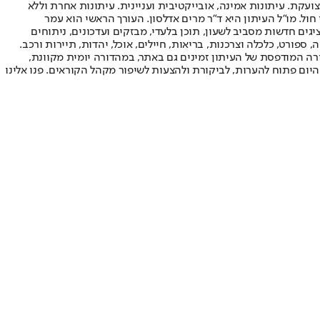
ועקת. עיתונות אמינה, אובייקטיבית ועניינית. עיתונות אחרת וללא
עור החשיפה הגבוה ביותר בימי חול. מו"ל העיתון היא ד"ר מרים אדלסון. העורך הראשי הוא עמר
 והעורך המייסד הוא עמוס רגב. אתרי האינטרנט של "ישראל היום" בעברית ובאנגלית, כמו כן היישומונים (אפליקציות) לאנדרואיד ול-iOS, מציגים חדשות מסביב לשעון, תוכן בלעדי, מבזקים ועדכונים, ניתוחים
, ספורט, כלכלה וצרכנות, בריאות, חיילים, אוכל, יהדות, תיירות ורכב.
דורה המודפסת של העיתון זמינים גם באתר, במהדורה יומית מקוונת,
היום פתוח להערות, לביקורת ולהצעות לשיפור מקהל הקוראים. פנו אלינו