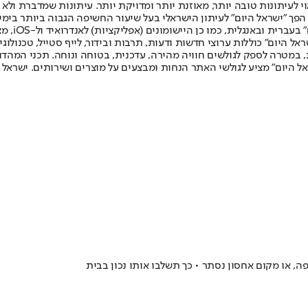
לעיתונות טובה יותר, מאוזנת יותר ומדויקת יותר. עיתונות שמדברת ולא צ
שלום. המהדורה המודפסת הראשונה פורסמה ב-30 ביולי 2007, וב-2010 הפך "ישראל היום" לעיתון הישראלי בעל שי
לחמנוביץ,
ל היום" כוללות ערוצי חדשות ודעות, תרבות ובידור, לייף סטייל, טכנולוגיה
ברית, במטרה לספק לגולשים חוויה מהירה, עדכנית, בטוחה ונוחה. תכני המה
ל היום" מציע לגולשי האתר הנחות ומבצעים על מוצרים ושירותים. ישראל 
, או מקום אחסון נסתר • כך תשלבו אותו נכון בבית