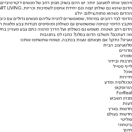
ויהפוך אותו למעוצב יותר. יש היום בשוק מגוון רחב של מגשים דקורטיביים.
הדום שהוא גם שולחן קפה וגם יחידת אחסון לשמיכות וכריות, MILANO SMART LIVING,צילום: יח"צ
ההדום כשהוא פתוח,צילום: יח"צ
הדומי לבד רחבים במיוחד, שמאפשרים להניח עליהם מגשים גדולים עם כיבוד
מקבץ הדומי קטיפה שמשמשים גם כשולחן ומוסיפים נקודות צבע מלאות חן, טול
הדום רחב ושטוח. משמש גם כשולחן ועל הדרך מהווה כתם צבע מעניין בחלל, 
מה דעתכם? תשלבו הדום בסלון? כתבו לנו בתגובות
טעינו? נתקן! אם מצאתם טעות בכתבה, נשמח שתשתפו אותנו
סלון
עיצוב הבית
מדורים
ספורט
תרבות ובידור
לייף סטייל
אוכל
תיירות
טכנולוגיה ומדע
הורוסקופ
ForReal
מגזין השבוע
דעות
חדשות בארץ
חדשות בעולם
פוליטי
ביטחוני
חינוך