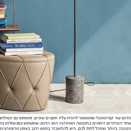
הדום עור קפיטונאז' שמאפשר להניח עליו חפצים שונים, ומשמש גם כשולחן צד, ellita living, צילום:
אחד הטרנדים החמים בתקופה האחרונה הוא הדום, שמשמש גם
כשולחן צד 
הטובה ביותר שנוכל לתת לכם, היא להתאבזר במגש רחב באופן פרופורציונל