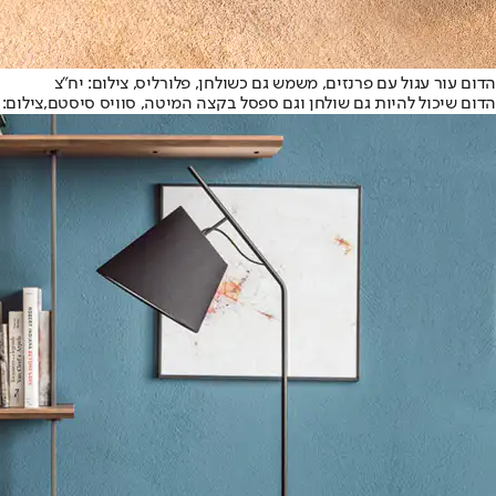
הדום עור עגול עם פרנזים, משמש גם כשולחן, פלורליס, צילום: יח"צ
הדום שיכול להיות גם שולחן וגם ספסל בקצה המיטה, סוויס סיסטם,צילום: 