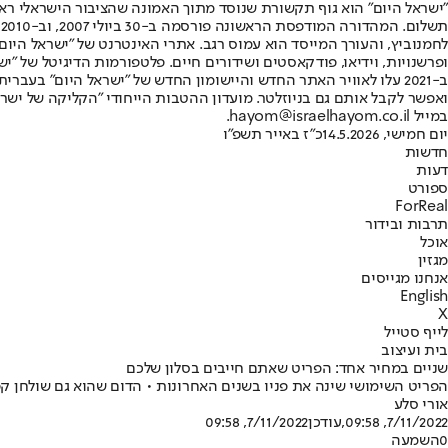
"ישראל היום" הוא גוף תקשורת שנוסד מתוך האמונה שהציבור הישראלי ראוי 
ת
ופרשנויות, וידיאו, פודקאסטים ושידורים חיים. פלטפורמות הדיגיטל של "ישרא
ב-2021 עלו לאוויר האתר החדש והיישומון החדש של "ישראל היום" בע
ואפשר לקבל אותם גם בניוזלטר. מועדון ההטבות הייחודי "הקליקה של ישרא
במייל hayom@israelhayom.co.il.
יום חמישי, 14.5.2026
כ"ז באייר תשפ"ו
חדשות
דעות
ספורט
ForReal
תרבות ובידור
אוכל
מגזין
אנחנו מגייסים
English
X
לייף סטייל
בית ועיצוב
שניים במחיר אחד: הפריט שאתם חייבים בסלון שלכם
הפריט השימושי שינה את פניו בשנים האחרונות • הדום שהוא גם שולחן קפה
אורי סלע
7/11/2022, 09:58
,עודכן
7/11/2022, 09:58
0
השמעה