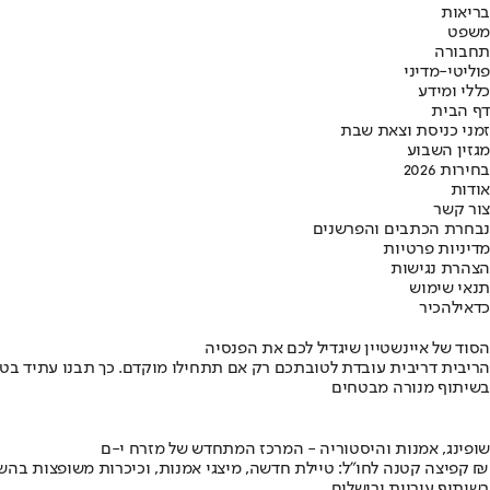
בריאות
משפט
תחבורה
פוליטי-מדיני
כללי ומידע
דף הבית
זמני כניסת וצאת שבת
מגזין השבוע
בחירות 2026
אודות
צור קשר
נבחרת הכתבים והפרשנים
מדיניות פרטיות
הצהרת נגישות
תנאי שימוש
כדאי
להכיר
הסוד של איינשטיין שיגדיל לכם את הפנסיה
הריבית דריבית עובדת לטובתכם רק אם תתחילו מוקדם. כך תבנו עתיד בט
בשיתוף מנורה מבטחים
שופינג, אמנות והיסטוריה - המרכז המתחדש של מזרח י-ם
קפיצה קטנה לחו"ל: טיילת חדשה, מיצגי אמנות, וכיכרות משופצות בהשקעה של 100 מיליון ₪
בשיתוף עיריית ירושלים