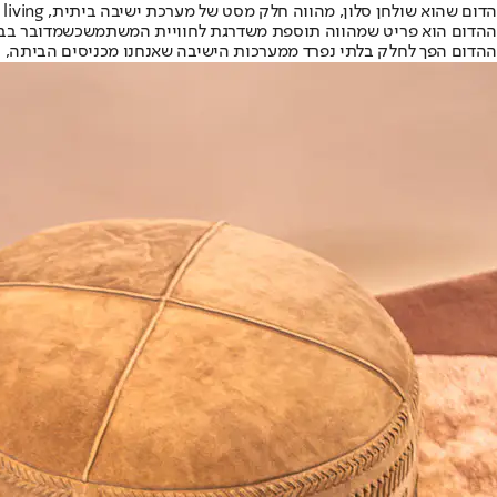
הדום שהוא שולחן סלון, מהווה חלק מסט של מערכת ישיבה ביתית, ellita living, צילום: יח"צ
ההדום הוא פריט שמהווה תוספת משדרגת לחוויית המשתמש
כשמדובר בבי
ההדום הפך לחלק בלתי נפרד ממערכות הישיבה שאנחנו מכניסים הביתה, וככ