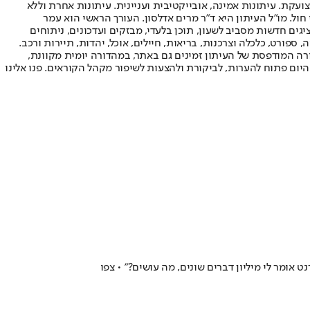
ועקת. עיתונות אמינה, אובייקטיבית ועניינית. עיתונות אחרת וללא
עור החשיפה הגבוה ביותר בימי חול. מו"ל העיתון היא ד"ר מרים אדלסון. העורך הראשי הוא עמר
 והעורך המייסד הוא עמוס רגב. אתרי האינטרנט של "ישראל היום" בעברית ובאנגלית, כמו כן היישומונים (אפליקציות) לאנדרואיד ול-iOS, מציגים חדשות מסביב לשעון, תוכן בלעדי, מבזקים ועדכונים, ניתוחים
, ספורט, כלכלה וצרכנות, בריאות, חיילים, אוכל, יהדות, תיירות ורכב.
דורה המודפסת של העיתון זמינים גם באתר, במהדורה יומית מקוונת,
היום פתוח להערות, לביקורת ולהצעות לשיפור מקהל הקוראים. פנו אלינו
מר לי מיליון דברים שונים, מה עושים?" • צפו