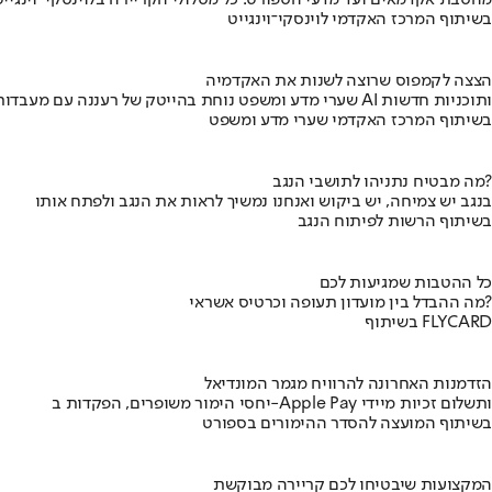
מהסבת אקדמאים ועד מדעי הספורט: כל מסלולי הקריירה בלוינסקי-וינגייט
בשיתוף המרכז האקדמי לוינסקי־וינגייט
הצצה לקמפוס שרוצה לשנות את האקדמיה
שערי מדע ומשפט נוחת בהייטק של רעננה עם מעבדות AI ותוכניות חדשות
בשיתוף המרכז האקדמי שערי מדע ומשפט
מה מבטיח נתניהו לתושבי הנגב?
בנגב יש צמיחה, יש ביקוש ואנחנו נמשיך לראות את הנגב ולפתח אותו
בשיתוף הרשות לפיתוח הנגב
כל ההטבות שמגיעות לכם
מה ההבדל בין מועדון תעופה וכרטיס אשראי?
בשיתוף FLYCARD
הזדמנות האחרונה להרוויח מגמר המונדיאל
יחסי הימור משופרים, הפקדות ב-Apple Pay ותשלום זכיות מיידי
בשיתוף המועצה להסדר ההימורים בספורט
המקצועות שיבטיחו לכם קריירה מבוקשת