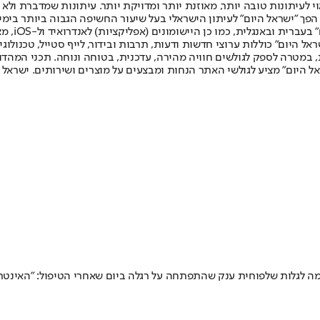
לעיתונות טובה יותר, מאוזנת יותר ומדויקת יותר. עיתונות שמדברת ולא צ
שלום. המהדורה המודפסת הראשונה פורסמה ב-30 ביולי 2007, וב-2010 הפך "ישראל היום" לעיתון הישראלי בעל שי
לחמנוביץ,
ל היום" כוללות ערוצי חדשות ודעות, תרבות ובידור, לייף סטייל, טכנולוגיה
ברית, במטרה לספק לגולשים חוויה מהירה, עדכנית, בטוחה ונוחה. תכני המה
ל היום" מציע לגולשי האתר הנחות ומבצעים על מוצרים ושירותים. ישראל 
לות שלפוחית ענק שהתפתחה על רגלה ביום שאחרי הטיפול: "האינטרנט או