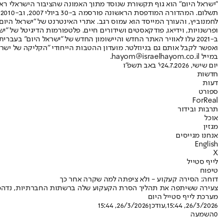
"ישראל היום" הוא גוף תקשורת שנוסד מתוך האמונה שהציבור הישראלי ראוי 
ת
ופרשנויות, וידיאו, פודקאסטים ושידורים חיים. פלטפורמות הדיגיטל של "ישרא
ב-2021 עלו לאוויר האתר החדש והיישומון החדש של "ישראל היום" בע
ואפשר לקבל אותם גם בניוזלטר. מועדון ההטבות הייחודי "הקליקה של ישרא
במייל hayom@israelhayom.co.il.
יום שישי, 24.7.2026
י' באב תשפ"ו
חדשות
דעות
ספורט
ForReal
תרבות ובידור
אוכל
מגזין
אנחנו מגייסים
English
X
לייף סטייל
טיפוח
דוחה: הסירה קעקוע - ולא ציפתה למה שקרה אחר כך
צעירה ששיתפה את תהליך הסרת הקעקוע שלה ברשתות החברתיות, נדהמה לג
מערכת לייף סטייל היום
26/3/2026, 15:44
,עודכן
26/3/2026, 15:44
0
השמעה