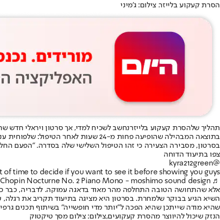
הסרת קעקוע בלייזר. צילום: ג'מיני
תהליך של
הסרת קעקוע בלייזר
נחשב לשכיח למדי, אך סרטון ויראלי חדש שר
בתוצאה המבהילה שהופיעה פחות מ-24 שעות לאחר הטיפול: שלפוחית ענקית, מלאה בנוזל, שכיסתה כמעט את כל אזור הדיו.
בסרטון, מסבירה הצעירה כי זהו הטיפול השלישי שלה בסדרה. "הפעם החלט
צפו בתיעוד הדוחה
@kyra212green
f time to decide if you want to see it before showing you guys 😬
♬ Chopin Nocturne No. 2 Piano Mono - moshimo sound design
אלא שהתחושה הטובה התחלפה מהר מאוד בדאגה עמוקה. לדבריה, כבר כשח
השיא הגיע בבוקר שלמחרת. בסרטון היא מציגה בתיעוד תקריב את רגלה, על
שהיא מודה שייתכן שהיא הפכה ל"יותר מדי חופשייה" בשיתוף תכנים גרפי
הנזק שיכול להיווצר מהסרת קעקועים,צילום: צילום מסך טיקטוק