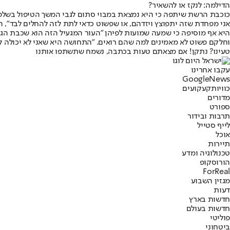
הדילמה: לנקז או להשאיר?
כוכבת הרשת שיתפה כי היא נמצאת במבוי סתום לגבי המשך הטיפול בשלפוחי
אני מפחדת שזה יתפוצץ ויזדהם, או שפשוט כדאי לתת לזה להחלים לבד", 
היא אף מוסיפה כי שמעה שמועות לפיהן "העור המגעיל הזה הוא שכבת הגנה
וחלקם פשוט לא מאמינים למה שהם רואים. "התחושה היא שאני לא יכולה ל
טעינו? נתקן! אם מצאתם טעות בכתבה, נשמח שתשתפו אותנו
עקבו אחרינו
G
o
o
g
l
e
News
כוויות
קעקועים
מדורים
ספורט
תרבות ובידור
לייף סטייל
אוכל
תיירות
טכנולוגיה ומדע
הורוסקופ
ForReal
מגזין השבוע
דעות
חדשות בארץ
חדשות בעולם
פוליטי
ביטחוני