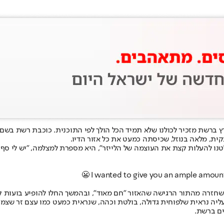
ץ ברשת מזכיר לכולנו שלא תמיד הכל הולך לפי התוכנית. כוכבת רשת בשם
נו להעלות קצת את העוצמה של הלייזר", היא מספרת למצלמה, "יש לי סף 
I wanted to give you an ample amount o
זרה מהתור הרגישה שהאזור "חם מאוד", ובהמשך החלו להופיע בועות קט
יה נראית שלפוחית גדולה, בולטת וכהה, שנראית כמעט כמו עצם זר שצמח 
ים ברשת.