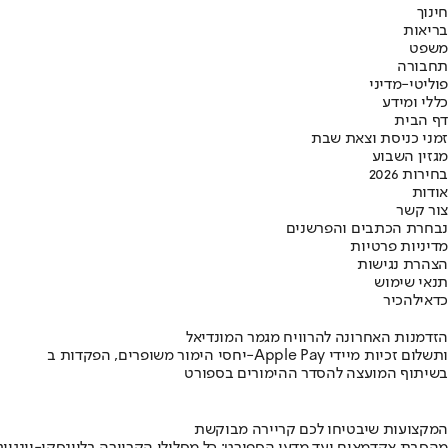
חינוך
בריאות
משפט
תחבורה
פוליטי-מדיני
כללי ומידע
דף הבית
זמני כניסת וצאת שבת
מגזין השבוע
בחירות 2026
אודות
צור קשר
נבחרת הכתבים והפרשנים
מדיניות פרטיות
הצהרת נגישות
תנאי שימוש
כדאי
להכיר
הזדמנות האחרונה להרוויח מגמר המונדיאל
יחסי הימור משופרים, הפקדות ב-Apple Pay ותשלום זכיות מיידי
בשיתוף המועצה להסדר ההימורים בספורט
המקצועות שיבטיחו לכם קריירה מבוקשת