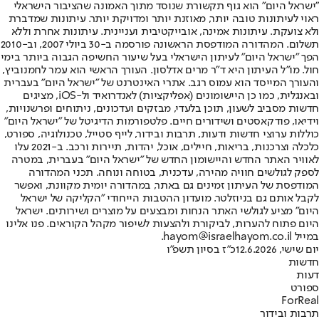
"ישראל היום" הוא גוף תקשורת שנוסד מתוך האמונה שהציבור הישראלי
ראוי לעיתונות טובה יותר, מאוזנת יותר ומדויקת יותר. עיתונות שמדברת
ולא צועקת. עיתונות אמינה, אובייקטיבית ועניינית. עיתונות אחרת וללא
תשלום. המהדורה המודפסת הראשונה פורסמה ב-30 ביולי 2007, וב-2010
הפך "ישראל היום" לעיתון הישראלי בעל שיעור החשיפה הגבוה ביותר בימי
חול. מו"ל העיתון היא ד"ר מרים אדלסון. העורך הראשי הוא עמר לחמנוביץ,
והעורך המייסד הוא עמוס רגב. אתרי האינטרנט של "ישראל היום" בעברית
ובאנגלית, כמו כן היישומונים (אפליקציות) לאנדרואיד ול-iOS, מציגים
חדשות מסביב לשעון, תוכן בלעדי, מבזקים ועדכונים, ניתוחים ופרשנויות,
וידיאו, פודקאסטים ושידורים חיים. פלטפורמות הדיגיטל של "ישראל היום"
כוללות ערוצי חדשות ודעות, תרבות ובידור, לייף סטייל, טכנולוגיה, ספורט,
כלכלה וצרכנות, בריאות, חיילים, אוכל, יהדות, תיירות ורכב. ב-2021 עלו
לאוויר האתר החדש והיישומון החדש של "ישראל היום" בעברית, במטרה
לספק לגולשים חוויה מהירה, עדכנית, בטוחה ונוחה. תכני המהדורה
המודפסת של העיתון זמינים גם באתר, במהדורה יומית מקוונת, ואפשר
לקבל אותם גם בניוזלטר. מועדון ההטבות הייחודי "הקליקה של ישראל
היום" מציע לגולשי האתר הנחות ומבצעים על מוצרים ושירותים. ישראל
היום פתוח להערות, לביקורת ולהצעות לשיפור מקהל הקוראים. פנו אלינו
במייל hayom@israelhayom.co.il.
יום שישי, 12.6.2026
כ"ז בסיון תשפ"ו
חדשות
דעות
ספורט
ForReal
תרבות ובידור