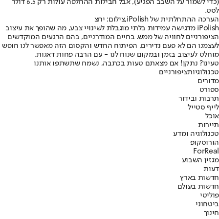
(כדי לשמור על השבב הפגיע), אבל חבילות ההחלפה עולות רק 6.5 דולר
לסט.
הערכה ההתחלתית של iPolish,צילום: יחצ
iPolish מדגישה עמידות בלתי מוגבלת לשינויי צבע, מה שהופך את עיצוב
הציפורניים לחוויה של ממש. בחיים המודרניים, בהם הרגעים המוקדשים
לעצמנו הם לא פעם נדירים, הפיתוח החדש והקסום הזה מאפשר לנו חופש
מוחלט לעיצוב בזמן ובמקום שנוח לנו - עם הרבה פחות דאגות.
טעינו? נתקן! אם מצאתם טעות בכתבה, נשמח שתשתפו אותנו
טכנולוגיות
ציפורניים
מדורים
ספורט
תרבות ובידור
לייף סטייל
אוכל
תיירות
טכנולוגיה ומדע
הורוסקופ
ForReal
מגזין השבוע
דעות
חדשות בארץ
חדשות בעולם
פוליטי
ביטחוני
חינוך