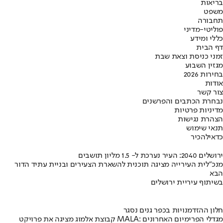
בריאות
משפט
תחבורה
פוליטי-מדיני
כללי ומידע
דף הבית
זמני כניסת וצאת שבת
מגזין השבוע
בחירות 2026
אודות
צור קשר
נבחרת הכתבים והפרשנים
מדיניות פרטיות
הצהרת נגישות
תנאי שימוש
כדאי
להכיר
ירושלים 2040: העיר נערכת ל- 1.5 מליון תושבים
מנכ"לית העירייה מציגה תוכנית להשארת הצעירים ובניית עתיד הדור
הבא
בשיתוף עיריית ירושלים
חלון ההזדמנויות בכפר גנים נסגר
קבוצת אלמוג מציגה את פרויקט MALA: מגדלי הפרימיום האחרונים