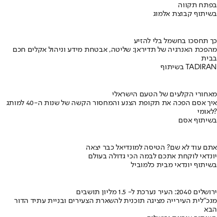
בפתח תקווה
בשיתוף קבוצת אלמוג
כך תחסכו בחשמל בלי להזיע
מהפכת האנרגיה של תדיראן: שליטה, אבטחת מידע וניהול אקלים חכם
בבית
בשיתוף TADIRAN
מאחורי הקלעים של הטעם הישראלי
איך אסם הפכה את תקופת הצנע והמחסור הקשה של שנות ה-40 למותג
לאומי?
בשיתוף אסם
אתם עוד לא שם? הטיסה למונדיאל כבר יצאה
יונדאי לוקחת אתכם לבמה הכי גדולה בעולם
בשיתוף יונדאי מבית כלמוביל
ירושלים 2040: העיר נערכת ל- 1.5 מליון תושבים
מנכ"לית העירייה מציגה תוכנית להשארת הצעירים ובניית עתיד הדור
הבא