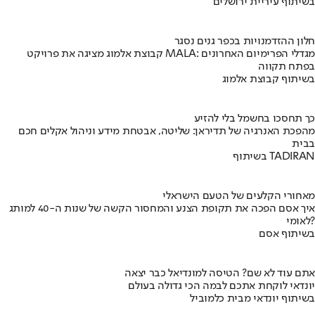
בשיתוף עיריית ירושלים
חלון ההזדמנויות בכפר גנים נסגר
קבוצת אלמוג מציגה את פרויקט MALA: מגדלי הפרימיום האחרונים
בפתח תקווה
בשיתוף קבוצת אלמוג
כך תחסכו בחשמל בלי להזיע
מהפכת האנרגיה של תדיראן: שליטה, אבטחת מידע וניהול אקלים חכם
בבית
בשיתוף TADIRAN
מאחורי הקלעים של הטעם הישראלי
איך אסם הפכה את תקופת הצנע והמחסור הקשה של שנות ה-40 למותג
לאומי?
בשיתוף אסם
אתם עוד לא שם? הטיסה למונדיאל כבר יצאה
יונדאי לוקחת אתכם לבמה הכי גדולה בעולם
בשיתוף יונדאי מבית כלמוביל