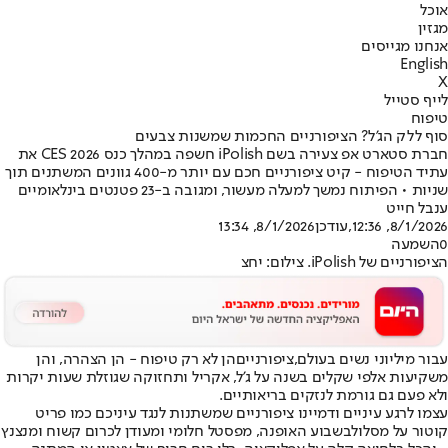
אוכל
מגזין
אנחנו מגייסים
English
X
לייף סטייל
טיפוח
סוף ללק הג'ל? הציפורניים החכמות שמשנות צבעים
חברת סטארט אפ צעירה בשם iPolish חשפה במהלך כנס CES 2026 את
עתיד הטיפוח - קיט ציפורניים חכם עם יותר מ-400 גוונים המשתנים תוך
שניות • הפיתוח נמשך למעלה מעשור, ומגובה ב-23 פטנטים בינלאומיים
ענבל חייט
8/1/2026, 12:36
,עודכן
8/1/2026, 13:34
0
השמעה
הציפורניים של iPolish. צילום: יחצ
עבור מיליוני נשים בעולם,
ציפורניים
הן לא רק טיפוח - הן הצהרה, והן
משקיעות אלפי שקלים בשנה על ג'ל, אקריל ותחזוקה שגוזלת שעות יקרות
ולא פעם גם גורמת לנזקים בריאותיים.
עצמו לרגע עיניים ודמיינו ציפורניים שמשתנות לנגד עיניכם כמו פריט
קוטור על מסלול
בשבוע האופנה
, מפסטל חלומי ומעודן לכרום קשוח ומנצנץ