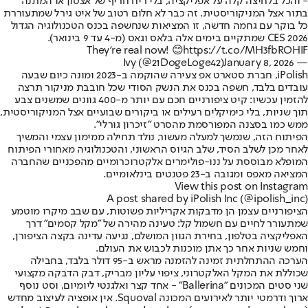
- והכל בלחיצה קלה על אפליקציה, בלי ריח חריף של אצטון או המתנה
בתור אצל המניקוריסטית. זה כבר לא חלום רטוב של איט גירל שמתעוררת
כל בוקר עם גחמה חדשה, זו המציאות שנחשפה בכנס הטכנולוגיה הגדול
CES 2026 שמתקיים בימים אלה בלאס וגאס (מ-4 עד 9 בינואר).
They're real now! 😊
https://t.co/MH3fbROHIF
January 8, 2026
— Ivy (@21DogeLoge42)
iPolish, חברת סטארט אפ צעירה שהוקמה ב-2023 ומונה כיום שבעה
עובדים בלבד, חשפה בכנס את הנשק הסודי שכל חובבת מניקור תרצה
להזמין עכשיו: קיט ציפורניים חכם עם יותר מ-400 גוונים שמשנים צבע
תוך שניות, בלי כימיקלים רעילים או ביקורים שבועיים אצל המניקוריסטית,
ממש כמו בסצנה המפורסמת מהסרט "זיכרון גורלי".
הפיתוח הזה, שנמשך למעלה מעשור, נולד תחילה ממימון עצמי והמשיך
לאחר מכן לשלב הסיד, שלב הגיוס הראשוני, והטכנולוגיה מאחורי הפיתוח
המופלא מבוססת על ננו-פולימרים אלקטרוכרומיים מהפכניים שהחברה
המציאה מאפס ומגובה ב-23 פטנטים בינלאומיים.
View this post on Instagram
A post shared by iPolish Inc (@ipolish_inc)
הציפורניים עצמן הן מדבקות אקריליות פשוטות, עם שבב מיקרו מוטמע
שמתעורר לחיים עם חשמול קל: טעינה מהירה של "מקל קסמים" דרך
האפליקציה בטלפון, בחירת הגוון המושלם, נגיעה עדינה בקצה הציפורן,
וחמש שניות אחר כך אתן מוכנות לכבוש את העולם.
הערכה ההתחלתית זמינה להזמנה מראש ב-95 דולר בלבד, בחבילה
שכוללת את המקל האלקטרוני, ציפוי עליון מבריק, דבק הדבקה מקצועי
שני סטים המכונים "Ballerina" - אחד קצר ואלגנטי ליומיום, וסט נוסף
ארוך ודרמטי יותר לאירועים המכונה Squoval. אין אופציה לעיצוב מחדש