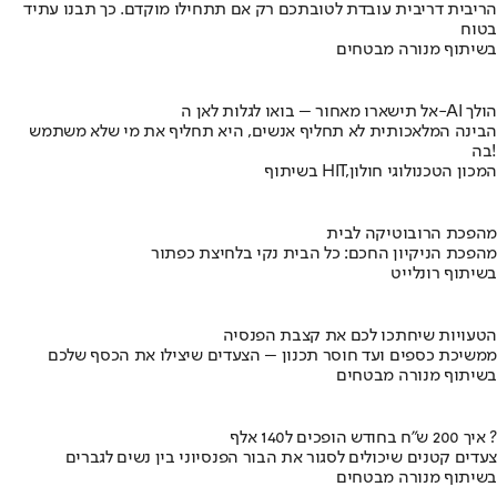
הריבית דריבית עובדת לטובתכם רק אם תתחילו מוקדם. כך תבנו עתיד
בטוח
בשיתוף מנורה מבטחים
אל תישארו מאחור – בואו לגלות לאן ה-AI הולך
הבינה המלאכותית לא תחליף אנשים, היא תחליף את מי שלא משתמש
בה!
בשיתוף HIT,המכון הטכנולוגי חולון
מהפכת הרובוטיקה לבית
מהפכת הניקיון החכם: כל הבית נקי בלחיצת כפתור
בשיתוף רונלייט
הטעויות שיחתכו לכם את קצבת הפנסיה
ממשיכת כספים ועד חוסר תכנון – הצעדים שיצילו את הכסף שלכם
בשיתוף מנורה מבטחים
איך 200 ש"ח בחודש הופכים ל140 אלף ?
צעדים קטנים שיכולים לסגור את הבור הפנסיוני בין נשים לגברים
בשיתוף מנורה מבטחים