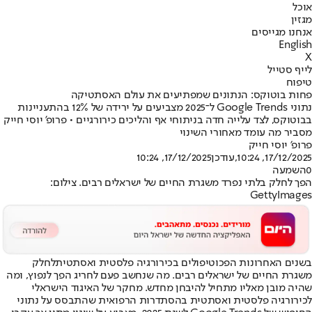
אוכל
מגזין
אנחנו מגייסים
English
X
לייף סטייל
טיפוח
פחות בוטוקס: הנתונים שמפתיעים את עולם האסתטיקה
נתוני Google Trends ל־2025 מצביעים על ירידה של 12% בהתעניינות
בבוטוקס, לצד עלייה חדה בניתוחי אף והליכים כירורגיים • פרופ’ יוסי חייק
מסביר מה עומד מאחורי השינוי
פרופ׳ יוסי חייק
17/12/2025, 10:24
,עודכן
17/12/2025, 10:24
0
השמעה
הפך לחלק בלתי נפרד משגרת החיים של ישראלים רבים. צילום:
GettyImages
בשנים האחרונות הפכו
טיפולים בכירורגיה פלסטית ואסתטית
לחלק
משגרת החיים של ישראלים רבים. מה שנחשב פעם לחריג הפך לנפוץ, ומה
שהיה מובן מאליו מתחיל להיבחן מחדש. מחקר של האיגוד הישראלי
לכירורגיה פלסטית ואסתטית בהסתדרות הרפואית שהתבסס על נתוני