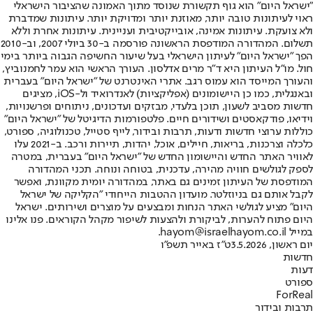
"ישראל היום" הוא גוף תקשורת שנוסד מתוך האמונה שהציבור הישראלי
ראוי לעיתונות טובה יותר, מאוזנת יותר ומדויקת יותר. עיתונות שמדברת
ולא צועקת. עיתונות אמינה, אובייקטיבית ועניינית. עיתונות אחרת וללא
תשלום. המהדורה המודפסת הראשונה פורסמה ב-30 ביולי 2007, וב-2010
הפך "ישראל היום" לעיתון הישראלי בעל שיעור החשיפה הגבוה ביותר בימי
חול. מו"ל העיתון היא ד"ר מרים אדלסון. העורך הראשי הוא עמר לחמנוביץ,
והעורך המייסד הוא עמוס רגב. אתרי האינטרנט של "ישראל היום" בעברית
ובאנגלית, כמו כן היישומונים (אפליקציות) לאנדרואיד ול-iOS, מציגים
חדשות מסביב לשעון, תוכן בלעדי, מבזקים ועדכונים, ניתוחים ופרשנויות,
וידיאו, פודקאסטים ושידורים חיים. פלטפורמות הדיגיטל של "ישראל היום"
כוללות ערוצי חדשות ודעות, תרבות ובידור, לייף סטייל, טכנולוגיה, ספורט,
כלכלה וצרכנות, בריאות, חיילים, אוכל, יהדות, תיירות ורכב. ב-2021 עלו
לאוויר האתר החדש והיישומון החדש של "ישראל היום" בעברית, במטרה
לספק לגולשים חוויה מהירה, עדכנית, בטוחה ונוחה. תכני המהדורה
המודפסת של העיתון זמינים גם באתר, במהדורה יומית מקוונת, ואפשר
לקבל אותם גם בניוזלטר. מועדון ההטבות הייחודי "הקליקה של ישראל
היום" מציע לגולשי האתר הנחות ומבצעים על מוצרים ושירותים. ישראל
היום פתוח להערות, לביקורת ולהצעות לשיפור מקהל הקוראים. פנו אלינו
במייל hayom@israelhayom.co.il.
יום ראשון, 3.5.2026
ט"ז באייר תשפ"ו
חדשות
דעות
ספורט
ForReal
תרבות ובידור