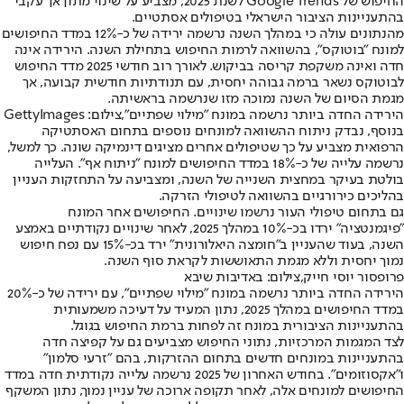
החיפוש של Google Trends לשנת 2025, מצביע על שינוי מתון אך עקבי
בהתעניינות הציבור הישראלי בטיפולים אסתטיים.
מהנתונים עולה כי במהלך השנה נרשמה ירידה של כ-12% במדד החיפושים
למונח "בוטוקס", בהשוואה לרמות החיפוש בתחילת השנה. הירידה אינה
חדה ואינה משקפת קריסה בביקוש. לאורך רוב חודשי 2025 מדד החיפוש
לבוטוקס נשאר ברמה גבוהה יחסית, עם תנודתיות חודשית קבועה, אך
מגמת הסיום של השנה נמוכה מזו שנרשמה בראשיתה.
הירידה החדה ביותר נרשמה במונח "מילוי שפתיים",צילום: GettyImages
בנוסף, נבדק ניתוח ההשוואה למונחים נוספים בתחום האסתטיקה
הרפואית מצביע על כך שטיפולים אחרים מציגים דינמיקה שונה. כך למשל,
נרשמה עלייה של כ-18% במדד החיפושים למונח "ניתוח אף". העלייה
בולטת בעיקר במחצית השנייה של השנה, ומצביעה על התחזקות העניין
בהליכים כירורגיים בהשוואה לטיפולי הזרקה.
גם בתחום טיפולי העור נרשמו שינויים. החיפושים אחר המונח
"פיגמנטציה" ירדו בכ-10% במהלך 2025, לאחר שינויים נקודתיים באמצע
השנה, בעוד שהעניין ב"חומצה היאלורונית" ירד בכ-15% עם נפח חיפוש
נמוך יחסית וללא מגמת התאוששות לקראת סוף השנה.
פרופסור יוסי חייק,צילום: באדיבות שיבא
הירידה החדה ביותר נרשמה במונח "מילוי שפתיים", עם ירידה של כ-20%
במדד החיפושים במהלך 2025, נתון המעיד על דעיכה משמעותית
בהתעניינות הציבורית במונח זה לפחות ברמת החיפוש בגוגל.
לצד המגמות המרכזיות, נתוני החיפוש מצביעים גם על קפיצה חדה
בהתעניינות במונחים חדשים בתחום ההזרקות, בהם "זרעי סלמון"
ו"אקסוזומים". בחודש האחרון של 2025 נרשמה עלייה נקודתית חדה במדד
החיפושים למונחים אלה, לאחר תקופה ארוכה של עניין נמוך, נתון המשקף