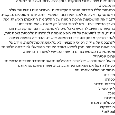
התפרצות שיח ציבורי ממוקדת בזמן, ללא עדות בשלב זה למגמה
מתמשכת.
המגמות הללו מוכרות היטב מהקליניקות: הציבור אינו נוטש את עולם
האסתטיקה, אלא נע לעבר שיח בוגר ומעמיק יותר. יותר מטופלים מבקשים
להבין את המשמעות ארוכת הטווח של ההליך, את התאמתו האישית ואת
הערך הרפואי שלו - ולא לבחור טיפול רק משום שהוא טרנד זמני.
בהקשר זה חשוב להדגיש כי כל טיפול אסתטי, בין אם הזרקה ובין אם
ניתוח, חייב להיעשות על ידי רופא מומחה לכירורגיה פלסטית ואסתטית,
לאחר תהליך אבחון מסודר ובהתאמה אישית. הבחירה בטיפול צריכה
להתבסס על שיקול רפואי מקצועי ולא על אופנות מתחלפות. מידע על
הרופאים המומחים ניתן למצוא באתר האיגוד הישראלי לכירורגיה פלסטית
ואסתטית, המשמש כגורם הרשמי המייעץ למשרד הבריאות.
פרופ׳ יוסי
חייק
הוא
יו״ר
האיגוד
הישראלי
לכירורגיה
פלסטית
ואסתטית
בהסתדרות
הרפואית
טעינו? נתקן! אם מצאתם טעות בכתבה, נשמח שתשתפו אותנו
בוטוקס
טיפולים אסתטיים
מדורים
ספורט
תרבות ובידור
לייף סטייל
אוכל
תיירות
טכנולוגיה ומדע
הורוסקופ
ForReal