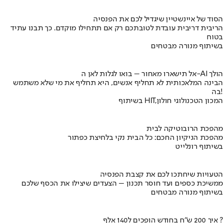
הסוד של איינשטיין שיגדיל לכם את הפנסיה
הריבית דריבית עובדת לטובתכם רק אם תתחילו מוקדם. כך תבנו עתיד
בטוח
בשיתוף מנורה מבטחים
אל תישארו מאחור – בואו לגלות לאן ה-AI הולך
הבינה המלאכותית לא תחליף אנשים, היא תחליף את מי שלא משתמש
בה!
בשיתוף HIT,המכון הטכנולוגי חולון
מהפכת הרובוטיקה לבית
מהפכת הניקיון החכם: כל הבית נקי בלחיצת כפתור
בשיתוף רונלייט
הטעויות שיחתכו לכם את קצבת הפנסיה
ממשיכת כספים ועד חוסר תכנון – הצעדים שיצילו את הכסף שלכם
בשיתוף מנורה מבטחים
איך 200 ש"ח בחודש הופכים ל140 אלף ?