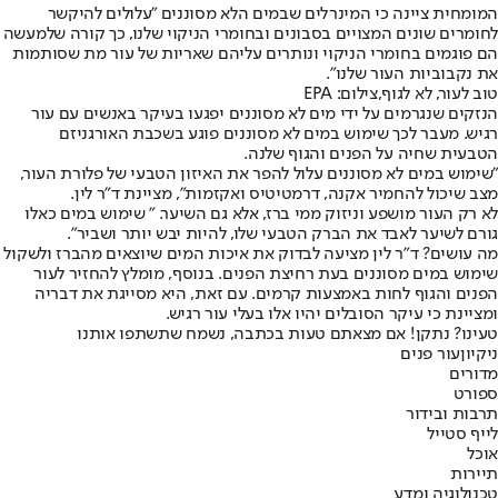
המומחית ציינה כי המינרלים שבמים הלא מסוננים "עלולים להיקשר
לחומרים שונים המצויים בסבונים ובחומרי הניקוי שלנו, כך קורה שלמעשה
הם פוגמים בחומרי הניקוי ונותרים עליהם שאריות של עור מת שסותמות
את נקבוביות העור שלנו".
טוב לעור, לא לגוף,צילום: EPA
הנזקים שנגרמים על ידי מים לא מסוננים יפגעו בעיקר באנשים עם עור
רגיש. מעבר לכך שימוש במים לא מסוננים פוגע בשכבת האורגניזם
הטבעית שחיה על הפנים והגוף שלנה.
"שימוש במים לא מסוננים עלול להפר את האיזון הטבעי של פלורת העור,
מצב שיכול להחמיר אקנה, דרמטיטיס ואקזמות", מציינת ד"ר לין.
לא רק העור מושפע וניזוק ממי ברז, אלא גם השיער. " שימוש במים כאלו
גורם לשיער לאבד את הברק הטבעי שלו, להיות יבש יותר ושביר".
מה עושים? ד"ר לין מציעה לבדוק את איכות המים שיוצאים מהברז ולשקול
שימוש במים מסוננים בעת רחיצת הפנים. בנוסף, מומלץ להחזיר לעור
הפנים והגוף לחות באמצעות קרמים. עם זאת, היא מסייגת את דבריה
ומציינת כי עיקר הסובלים יהיו אלו בעלי עור רגיש.
טעינו? נתקן! אם מצאתם טעות בכתבה, נשמח שתשתפו אותנו
ניקיון
עור פנים
מדורים
ספורט
תרבות ובידור
לייף סטייל
אוכל
תיירות
טכנולוגיה ומדע