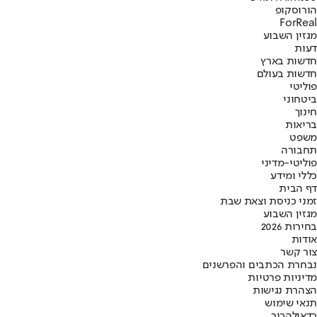
הורוסקופ
ForReal
מגזין השבוע
דעות
חדשות בארץ
חדשות בעולם
פוליטי
ביטחוני
חינוך
בריאות
משפט
תחבורה
פוליטי-מדיני
כללי ומידע
דף הבית
זמני כניסת וצאת שבת
מגזין השבוע
בחירות 2026
אודות
צור קשר
נבחרת הכתבים והפרשנים
מדיניות פרטיות
הצהרת נגישות
תנאי שימוש
כדאי
להכיר