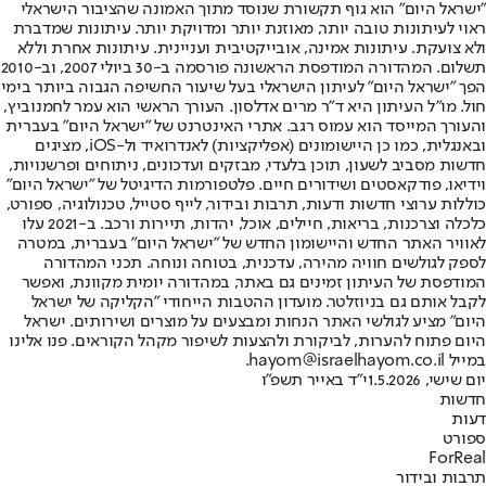
"ישראל היום" הוא גוף תקשורת שנוסד מתוך האמונה שהציבור הישראלי
ראוי לעיתונות טובה יותר, מאוזנת יותר ומדויקת יותר. עיתונות שמדברת
ולא צועקת. עיתונות אמינה, אובייקטיבית ועניינית. עיתונות אחרת וללא
תשלום. המהדורה המודפסת הראשונה פורסמה ב-30 ביולי 2007, וב-2010
הפך "ישראל היום" לעיתון הישראלי בעל שיעור החשיפה הגבוה ביותר בימי
חול. מו"ל העיתון היא ד"ר מרים אדלסון. העורך הראשי הוא עמר לחמנוביץ,
והעורך המייסד הוא עמוס רגב. אתרי האינטרנט של "ישראל היום" בעברית
ובאנגלית, כמו כן היישומונים (אפליקציות) לאנדרואיד ול-iOS, מציגים
חדשות מסביב לשעון, תוכן בלעדי, מבזקים ועדכונים, ניתוחים ופרשנויות,
וידיאו, פודקאסטים ושידורים חיים. פלטפורמות הדיגיטל של "ישראל היום"
כוללות ערוצי חדשות ודעות, תרבות ובידור, לייף סטייל, טכנולוגיה, ספורט,
כלכלה וצרכנות, בריאות, חיילים, אוכל, יהדות, תיירות ורכב. ב-2021 עלו
לאוויר האתר החדש והיישומון החדש של "ישראל היום" בעברית, במטרה
לספק לגולשים חוויה מהירה, עדכנית, בטוחה ונוחה. תכני המהדורה
המודפסת של העיתון זמינים גם באתר, במהדורה יומית מקוונת, ואפשר
לקבל אותם גם בניוזלטר. מועדון ההטבות הייחודי "הקליקה של ישראל
היום" מציע לגולשי האתר הנחות ומבצעים על מוצרים ושירותים. ישראל
היום פתוח להערות, לביקורת ולהצעות לשיפור מקהל הקוראים. פנו אלינו
במייל hayom@israelhayom.co.il.
יום שישי, 1.5.2026
י"ד באייר תשפ"ו
חדשות
דעות
ספורט
ForReal
תרבות ובידור