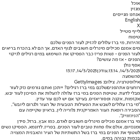
אוכל
מגזין
אנחנו מגייסים
English
X
לייף סטייל
טיפוח
זהירות, מי ברז עלולים להזיק לעור הפנים שלכם
מים אמנם מכילים מינרלים חשובים לגוף האדם, אך הם לא בהכרח בריאים
לעור הפנים • נשות פריז כבר הפסיקו את השימוש במים רגילים לניקוי
הפנים • אז מה עושים?
אסף גולן
14/5/2023, 13:14
,עודכן
14/5/2023, 13:17
0
השמעה
אילוסטרציה. צילום: GettyImages
רוחצים את
הפנים
שלכם במי ברז רגילים? ייתכן ואתם גורמים נזק לעור
מבלי לדעת. שטיפת הפנים במי ברז עלולה להעלות את הסיכון לעור יבש,
אקזמות, אקנה ופסוריאזיס, בעיקר אם יש לכם עור עדין.
"מי ברז עלולים לשבש את הפעילות הטבעית של העור ולגרום ליובש",
הסבירה רופאת העור האמריקנית גלוריה לין, בראיון שקיימה עם
"הניוזוויק".
מי ברז אמנם מכילים מינרלים חשובים לאדם, כמו אבץ, ברזל, סידן
ומגנזיום, אולם אלו פחות טובים לעור הפנים. בפריז, לדוגמא, הפסיקו נשים
לשטוף את הפנים במי ברז בשל התשתיות של העיר והאבנית המצויה
בכמות גבוהה במים.