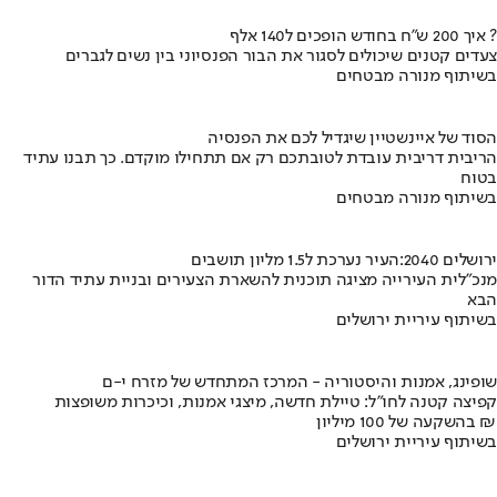
איך 200 ש"ח בחודש הופכים ל140 אלף ?
צעדים קטנים שיכולים לסגור את הבור הפנסיוני בין נשים לגברים
בשיתוף מנורה מבטחים
הסוד של איינשטיין שיגדיל לכם את הפנסיה
הריבית דריבית עובדת לטובתכם רק אם תתחילו מוקדם. כך תבנו עתיד
בטוח
בשיתוף מנורה מבטחים
ירושלים 2040:העיר נערכת ל1.5 מליון תושבים
מנכ"לית העירייה מציגה תוכנית להשארת הצעירים ובניית עתיד הדור
הבא
בשיתוף עיריית ירושלים
שופינג, אמנות והיסטוריה - המרכז המתחדש של מזרח י-ם
קפיצה קטנה לחו"ל: טיילת חדשה, מיצגי אמנות, וכיכרות משופצות
בהשקעה של 100 מיליון ₪
בשיתוף עיריית ירושלים