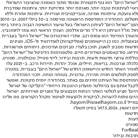
"ישראל היום" הוא גוף תקשורת שנוסד מתוך האמונה שהציבור הישראלי
ראוי לעיתונות טובה יותר, מאוזנת יותר ומדויקת יותר. עיתונות שמדברת
ולא צועקת. עיתונות אמינה, אובייקטיבית ועניינית. עיתונות אחרת וללא
תשלום. המהדורה המודפסת הראשונה פורסמה ב-30 ביולי 2007, וב-2010
הפך "ישראל היום" לעיתון הישראלי בעל שיעור החשיפה הגבוה ביותר בימי
חול. מו"ל העיתון היא ד"ר מרים אדלסון. העורך הראשי הוא עמר לחמנוביץ,
והעורך המייסד הוא עמוס רגב. אתרי האינטרנט של "ישראל היום" בעברית
ובאנגלית, כמו כן היישומונים (אפליקציות) לאנדרואיד ול-iOS, מציגים
חדשות מסביב לשעון, תוכן בלעדי, מבזקים ועדכונים, ניתוחים ופרשנויות,
וידיאו, פודקאסטים ושידורים חיים. פלטפורמות הדיגיטל של "ישראל היום"
כוללות ערוצי חדשות ודעות, תרבות ובידור, לייף סטייל, טכנולוגיה, ספורט,
כלכלה וצרכנות, בריאות, חיילים, אוכל, יהדות, תיירות ורכב. ב-2021 עלו
לאוויר האתר החדש והיישומון החדש של "ישראל היום" בעברית, במטרה
לספק לגולשים חוויה מהירה, עדכנית, בטוחה ונוחה. תכני המהדורה
המודפסת של העיתון זמינים גם באתר, במהדורה יומית מקוונת, ואפשר
לקבל אותם גם בניוזלטר. מועדון ההטבות הייחודי "הקליקה של ישראל
היום" מציע לגולשי האתר הנחות ומבצעים על מוצרים ושירותים. ישראל
היום פתוח להערות, לביקורת ולהצעות לשיפור מקהל הקוראים. פנו אלינו
במייל hayom@israelhayom.co.il.
יום ראשון, 17.5.2026
א' בסיון תשפ"ו
חדשות
דעות
ספורט
ForReal
תרבות ובידור