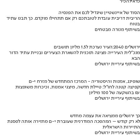
כדאי
להכיר
הסוד של איינשטיין שיגדיל לכם את הפנסיה
הריבית דריבית עובדת לטובתכם רק אם תתחילו מוקדם. כך תבנו עתיד
בטוח
בשיתוף מנורה מבטחים
ירושלים 2040:העיר נערכת ל1.5 מליון תושבים
מנכ"לית העירייה מציגה תוכנית להשארת הצעירים ובניית עתיד הדור
הבא
בשיתוף עיריית ירושלים
שופינג, אמנות והיסטוריה - המרכז המתחדש של מזרח י-ם
קפיצה קטנה לחו"ל: טיילת חדשה, מיצגי אמנות, וכיכרות משופצות
בהשקעה של 100 מיליון ₪
בשיתוף עיריית ירושלים
כך ירושלים ממציאה את עצמה מחדש
לא רק קודש – המהפכה המודרנית שעוברת י-ם מחזירה אותה לפסגת
התיירות הישראלית
בשיתוף עיריית ירושלים