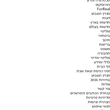
טכנולוגיה ומדע
הורוסקופ
ForReal
מגזין השבוע
דעות
חדשות בארץ
חדשות בעולם
פוליטי
ביטחוני
חינוך
בריאות
משפט
תחבורה
פוליטי-מדיני
כללי ומידע
דף הבית
זמני כניסת וצאת שבת
מגזין השבוע
בחירות 2026
אודות
צור קשר
נבחרת הכתבים והפרשנים
מדיניות פרטיות
הצהרת נגישות
תנאי שימוש