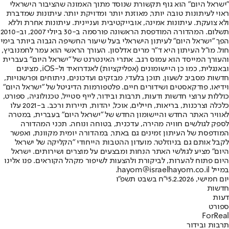
"ישראל היום" הוא גוף תקשורת שנוסד מתוך האמונה שהציבור הישראלי
ראוי לעיתונות טובה יותר, מאוזנת יותר ומדויקת יותר. עיתונות שמדברת
ולא צועקת. עיתונות אמינה, אובייקטיבית ועניינית. עיתונות אחרת וללא
תשלום. המהדורה המודפסת הראשונה פורסמה ב-30 ביולי 2007, וב-2010
הפך "ישראל היום" לעיתון הישראלי בעל שיעור החשיפה הגבוה ביותר בימי
חול. מו"ל העיתון היא ד"ר מרים אדלסון. העורך הראשי הוא עמר לחמנוביץ,
והעורך המייסד הוא עמוס רגב. אתרי האינטרנט של "ישראל היום" בעברית
ובאנגלית, כמו כן היישומונים (אפליקציות) לאנדרואיד ול-iOS, מציגים
חדשות מסביב לשעון, תוכן בלעדי, מבזקים ועדכונים, ניתוחים ופרשנויות,
וידיאו, פודקאסטים ושידורים חיים. פלטפורמות הדיגיטל של "ישראל היום"
כוללות ערוצי חדשות ודעות, תרבות ובידור, לייף סטייל, טכנולוגיה, ספורט,
כלכלה וצרכנות, בריאות, חיילים, אוכל, יהדות, תיירות ורכב. ב-2021 עלו
לאוויר האתר החדש והיישומון החדש של "ישראל היום" בעברית, במטרה
לספק לגולשים חוויה מהירה, עדכנית, בטוחה ונוחה. תכני המהדורה
המודפסת של העיתון זמינים גם באתר, במהדורה יומית מקוונת, ואפשר
לקבל אותם גם בניוזלטר. מועדון ההטבות הייחודי "הקליקה של ישראל
היום" מציע לגולשי האתר הנחות ומבצעים על מוצרים ושירותים. ישראל
היום פתוח להערות, לביקורת ולהצעות לשיפור מקהל הקוראים. פנו אלינו
במייל hayom@israelhayom.co.il.
יום חמישי, 5.2.2026
י"ח בשבט תשפ"ו
חדשות
דעות
ספורט
ForReal
תרבות ובידור