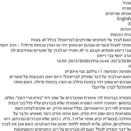
אוכל
מגזין
אנחנו מגייסים
English
X
יהדות
בית הכנסת
האם לברך על חטיפים שמזיקים לבריאות? בכלל לא בטוח
מותר לאכול מוצרים שבהם יש שומן רווי או נטרן בכמות גדולה? • הרב יוסף
צבי רימון מפתיע וקובע כי לא תמיד יש לברך על מוצרים שמזיקים לנו
הרב יוסף צבי רימון
20/2/2020, 14:46
,עודכן
20/2/2020, 14:50
0
תמונת המחשה // צילום: גטי אימג'יס
האם יש לברך על דבר שמזיק לבריאות? כיום ישנן הטבעות על מוצרים
שבהם יש שומן רווי בכמות גדולה או נטרן בכמות גדולה. האם מותר
לאוכלם? לברך עליהם?
הגמרא בברכות לה: אומרת שמברכים על שמן זית "בורא פרי העץ". אולם,
בהמשך הסוגיה דוחה הגמרא ואומרת שלא מברכים עליו כלל (כך הבנת
הגמרא לפי רוב הראשונים), בגלל שהוא מזיק. יש מקום לבחון האם
במציאות כיום שמן זית מזיק, ואם איננו מזיק כיצד משפיע הדבר על
ההלכה (ובשו"ת יביע אומר או"ח ו', מ"ח, ו כתב שלא מברכים גם כיום. ויש
החולקים), אולם, עלינו לנסות ללמוד מכאן את העיקרון: האם אכן אין לברך
על דבר המזיק לגוף? האם לא מברכים על רוב החטיפים והמשקאות