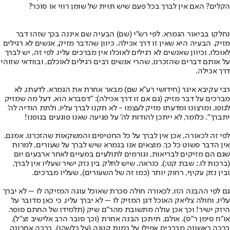
הקלים? האם אין לברך בכל פעם שיש תוית של שומן רווי או סוכר?
נחלקו בביאור הגמרא. לפי רש"י (שם) הבעיה שם איננה בכך שזהו דבר
מזיק. הבעיה היא שאין זו דרך אכילה. כיוון שהדבר מזיק, אנשים לא רגילים
לאוכלו, וכיוון שאנשים לא רגילים לאוכלו אין מברכים עליו. לפי זה, יש לברך
על אותם דברים שהזכרנו, שהרי אנשים רבים רגילים לאוכלם, ובוודאי שזוהי
דרך אכילה.
רבי עקיבא איגר (חידושי רע"א שם) מבאר אחרת את הגמרא. לדעתו, לא
מברכים על דבר מזיק (גם אם זו דרך אכילה): "דסברא הוא, דעל מה שמזיק
לגופו, ומרצונו ומדעתו מזיק לעצמו - לא תקנו לברך עליו, ולתת הודיה לה'
יתברך". כלומר, לא ייתכן להודות לה' על פגיעה שאנו פוגעים בגופנו!
לפי זה לכאורה, אכן אין לברך על כל החטיפים והמשקאות שהזכרנו. אמנם,
אין הדבר פשוט כל כך. מוצאים אנו בגמרא שיש לברך על שעורים, למרות
שגם הם מזיקים לבריאות, וגורמים לתולעים במעיים לאחר ארבעים יום
(ברכות לו.; שבת קט:). כנראה, שיש לחלק בין נזק ישיר שעליו אין לברך,
ובין נזק עקיף, רחוק יותר (כמו זה של השעורים), שעליו מברכים.
גם לפי ההבנה הזו, לכאורה חולה סכרת שאוכל עוגה המזיקה לו – לא יברך
עליו, וחולה צליאק האוכל דגן המזיק לו – לא יברך עליו, כי כאן מדובר על
היזק ישיר! וכך אכן עולה מתשובת מהר"ם שיק (תלמידו של החתם סופר.
או"ח סימן ר"ס). אולם, תיתכן הבנה אחרת (וכך סובר הרב אלישיב זצ"ל).
ברכה ראשונה מברכים אפילו על כמות קטנה (על כלשהו). ברכה אחרונה