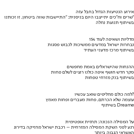
אירוע הנטיעות הגדול בחבל עזה
שרים וח"כים יתייצבו היום בניסנית: "התיישבות שווה ביטחון, זו זכותנו"
בשיתוף תנועת נחלה
154 מדליות ושאיפה לעוד
נבחרות ישראל במדעים ממשיכות לכבוש פסגות
בשיתוף מרכז מדעני העתיד
ההנחות שהישראלים באמת מחפשים
סקר חדש חושף איפה כולנו רוצים לשלם פחות
בשיתוף בנק מזרחי טפחות
למה כולם מחליפים שואב עכשיו?
עוצמה שלא הכרתם, פחות מעברים ופחות מאמץ
בשיתוף Dreame
על המסילה הנכונה: תחזית אופטימית
רגע לפני השקת המסילה המזרחית – רכבת ישראל מחזיקה בדירוג
האשראי הגבוה ביותר