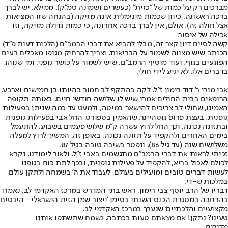
מברכים רק על כמות של "כזית" (כעשרים ושמונה סמ"ק). ממילא, יש לברך
ברכה ראשונה, כיוון שכמות מינימלית אינה מזיקה (בהנחה שזו המציאות
אצל חולה זה). אולם, אין לברך ברכה אחרונה, כי כמות גדולה מזיקה, וזו
אכילה של איסור.
קשה לסיים דיון קצר זה, מבלי להביא את דברי הרמב"ם (הלכות דעות פ"ד)
הכותב שיש מצווה לשמור על הבריאות, וצריך להרחיק מגופו מאכלים רעים
הפוגעים בגוף. ועוד מוסיף הרמב"ם, שיש לשמור על כושר גופני, ומי שנוהג
בדברים אלו, לא יגיע לידי חולי.
אבי מורי ר' דוד רימון ז"ל, לקה בהתקף לב חמור בהיותו בן חמישים וארבע.
הרופאים בבית החולים אמרו שיש לו שלושה חודשי חיים. באותה תקופה
האמינו, שחולי לב צריכים להישאר במיטה, ולמעט עד כמה שניתן בפעילות
גופנית. בעצת פרופ' גוטהיינר, שהאמין בספורט, החל אבי בפעילות גופנית
ובתזונה נכונה, וכך החל לרוץ עשרה ק"מ שלוש פעמים בשבוע, להתעמל
בימים האחרים ולהקפיד על תזונה נכונה. באופן זה, המשיך לרוץ למעלה
משלושים שנה (עד גיל 86), ונפטר בשיבה טובה בגיל 87.
זכיתי לראות את דברי הרמב"ם מתגשמים באבי ז"ל, ולאור לימודנו, נקרא
לכולם לאכול בריא, להקפיד על פעילות גופנית, ובכך לתת כוח בגופנו
לעשות דברים טובים ומועילים בעולם, לעבוד את ה' בשמחה ולתקן עולם
במלכות ש-די.
דבריו של הרב יוסף צבי רימון, ראש בתי המדרש במרכז האקדמי לב, נאמרו
בהרחבה במסגרת הכנס השנתי בסימן 'ייצור שמן הזית הישראלי - היבטים
מקצועיים והלכתיים' שנערך במרכז האקדמי לב.
טעינו? נתקן! אם מצאתם טעות בכתבה, נשמח שתשתפו אותנו
מדורים