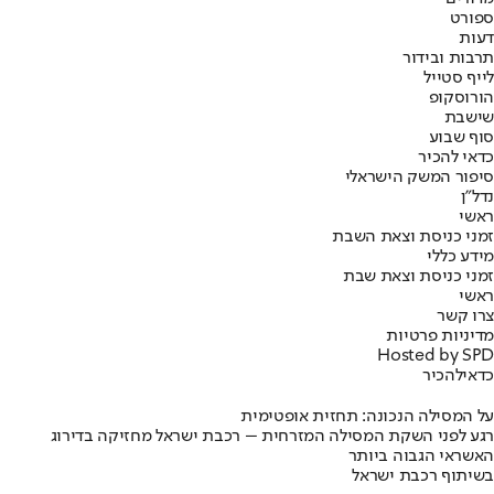
ספורט
דעות
תרבות ובידור
לייף סטייל
הורוסקופ
שישבת
סוף שבוע
כדאי להכיר
סיפור המשק הישראלי
נדל"ן
ראשי
זמני כניסת וצאת השבת
מידע כללי
זמני כניסת וצאת שבת
ראשי
צרו קשר
מדיניות פרטיות
Hosted by SPD
כדאי
להכיר
על המסילה הנכונה: תחזית אופטימית
רגע לפני השקת המסילה המזרחית – רכבת ישראל מחזיקה בדירוג
האשראי הגבוה ביותר
בשיתוף רכבת ישראל