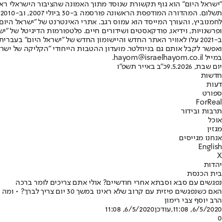
"ישראל היום" הוא גוף תקשורת שנוסד מתוך האמונה שהציבור הישראלי ראוי 
ת
ופרשנויות, וידיאו, פודקאסטים ושידורים חיים. פלטפורמות הדיגיטל של "ישרא
ב-2021 עלו לאוויר האתר החדש והיישומון החדש של "ישראל היום" בע
ואפשר לקבל אותם גם בניוזלטר. מועדון ההטבות הייחודי "הקליקה של ישרא
במייל hayom@israelhayom.co.il.
יום שבת, 9.5.2026
כ"ב באייר תשפ"ו
חדשות
דעות
ספורט
ForReal
תרבות ובידור
אוכל
מגזין
אנחנו מגייסים
English
X
יהדות
בית הכנסת
נפגשים עם סבא וסבתא אחרי חודשיים? אולי אתם צריכים לומר ברכה
האם כשנפגשים פיזית עם קרוב שלא ראינו במשך 30 יום צריך לברך? • ומה הדין אם ערכנו איתו מפגש זום? • הרב יוסף צבי רימון עושה סדר
הרב יוסף צבי רימון
6/5/2020, 11:08
,עודכן
6/5/2020, 11:08
0