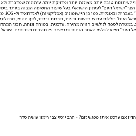
לעיתונות טובה יותר, מאוזנת יותר ומדויקת יותר. עיתונות שמדברת ולא צ
שלום. המהדורה המודפסת הראשונה פורסמה ב-30 ביולי 2007, וב-2010 הפך "ישראל היום" לעיתון הישראלי בעל שי
לחמנוביץ,
ל היום" כוללות ערוצי חדשות ודעות, תרבות ובידור, לייף סטייל, טכנולוגיה
ברית, במטרה לספק לגולשים חוויה מהירה, עדכנית, בטוחה ונוחה. תכני המה
ל היום" מציע לגולשי האתר הנחות ומבצעים על מוצרים ושירותים. ישראל 