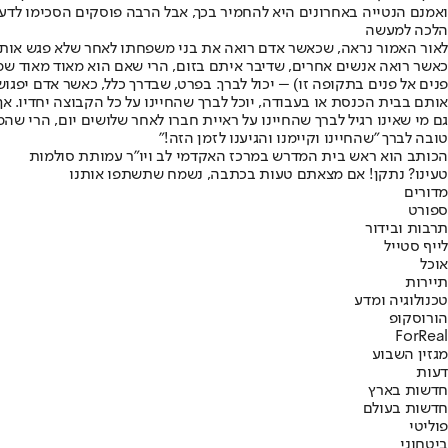
ואמנם הנטייה באחרונים היא להחמיר בכך, אבל הרבה פוסקים הסכימו לדעת 
הלכה למעשה
לאור האמור נראה, שכאשר אדם רואה את בני משפחתו לאחר שלא פגש אותם 
כאשר רואה אנשים אחרים, שדיבר איתם בזום, הרי שאם הוא מאוד מאוד שמ
פנים אל פנים בתקופה זו) – יכול לברך. בפרט, שבדרך כלל, כאשר אדם יפ
אותם בבית הכנסת או בעבודה, יוכל לברך שהחיינו על כל הקבוצה יחדיו. אך
גם מי שאינו רגיל לברך שהחיינו על ראיית חברו לאחר שלושים יום, הרי ש
טובה לברך "שהחיינו וקיימנו והגיענו לזמן הזה!"
הכותב הוא ראש בית המדרש במרכז האקדמי לב ויו"ר עמותת סולמות
טעינו? נתקן! אם מצאתם טעות בכתבה, נשמח שתשתפו אותנו
מדורים
ספורט
תרבות ובידור
לייף סטייל
אוכל
תיירות
טכנולוגיה ומדע
הורוסקופ
ForReal
מגזין השבוע
דעות
חדשות בארץ
חדשות בעולם
פוליטי
ביטחוני