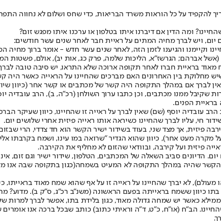
יך להקפיד על כל הוראות משרד הבריאות, כדי שחס ושלום לא נחווה התפרצ
יינו? ומה הדין אם דיברנו איתו בטלפון או ערכנו איתו מפגש זום?
 יום, ויש לברך מחיה המתים על ראיית חבר לאחר שנים עשר חודשים:
ינו וקיימנו והגיענו לזמן הזה, לאחר שנים עשר חדש - אומר ברוך מחיה המ
(אשל אברהם; הגרשז"א, הליכות שלמה, פרק כג, אות יב), אולם, פשטות המש
ח מאוד בראיית חברו לאחר תקופה ארוכה שלא התראו, יש סיבה טובה לברך 
יש מחלוקת בין האחרונים האם מברכים שהחיינו על הראייה כאשר היה קש
ן לברך אם במהלך התקופה היה קשר של מכתבים או קשר אחר (כיוון שיודע
ות שקיבל ממנו מכתבים, וכן כתבו ערוך השולחן (רכ"ה, ב), הרב עובדיה יו
 בראיית הפנים.
רב עובדיה יוסף (שם) שאין לברך על ראייה זו שהחיינו, כיוון שעיקר הברכ
דור חי, עליו לברך שהחיינו כשיראה אותו ראייה פיזית אחרי שלושים יום.
ה פיזית, אך מצד שני, בעוד בשידור ישיר הקשר הוא חד צדדי, הרי שבזום
מקרה מעט אחר), כיוון שהוא הגדיר "שרואה במו עינו, ושמח בקרבתו אליו"
יה פיזית ועל קירבה, ובוודאי שהזום לא מחליף את הקירבה.
ם. הדיונים סביב השאלה של המכתבים, הטלפון, שידור ישיר וגם זום, אינ
הקשר שהיה במהלך התקופה לא המעיט בשמחה(כגון בתקופה שבה אנו מצוי
ולם), לא יברך שהחיינו על ראייה זו על אף שהוא שמח מאוד בראייתו, כיו
דת בתו כיוון ששמח בראייתה בפעם הראשונה (משנ"ב רכ"ג, ס"ק ב). מדוע?
ממילא כאשר יש שמחה גדולה מאוד, כגון בלידת בתו, אפשר לברך למרות ש
יינו. הב"ח (או"ח, כ"ט, ד"ה וראיתי כתוב) כותב שבכל ברכה אנו אומרים
ך.