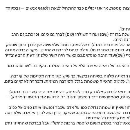
ות נוספת, אך אנו יכולים כבר להתחיל לצאת ולפגוש אנשים – ובמיוחד
תים".
נה ברורה (שם) וערוך השולחן (שם) לברך גם כיום, וכן כתב גם הרב
גם היום.
ר של מכתבים במהלך השלושים, וכותב שלמעשה אין לברך כיוון שספק
 בוודאות שחברו חי). אולם ביחס לברכת שהחיינו, עיקר הברכה איננה
סף (שם)
ועוד הרבה פוסקים.
גם כאשר היה קשר טלפוני, דעת הרב עובדיה
ה איננה על ראייה פיזית, אלא על ראייה המלווה בקירבה: "שרואהו במו
 הראייה מלווה בשיחה ובקשר, כך שיש כאן מידה מסוימת של קירבה.
, כלומר, הראייה משמחת בגלל הקירבה הפיזית, ודבר זה לא קיים בזום.
ם תנאי לברכה, אלא רק מדד לשמחה, דהיינו: אם היה קשר כזה במהלך
ים, שהמפגשים דרך הטלפון והזום רק הדגישו את הקושי והמרחק) –
ון שאין זו שמחה גדולה כמו על אדם שכבר נפגשנו איתו פנים אל פנים
 מתברר שהטעם הוא כפי שכתבנו, שעיקר הדין הוא לברך על אדם שלא ראה
לא מתקיימים כל הפרטים.
 שאין לברך בספק משום ש"ספק ברכות להקל", אבל בברכת שהחיינו ניתן