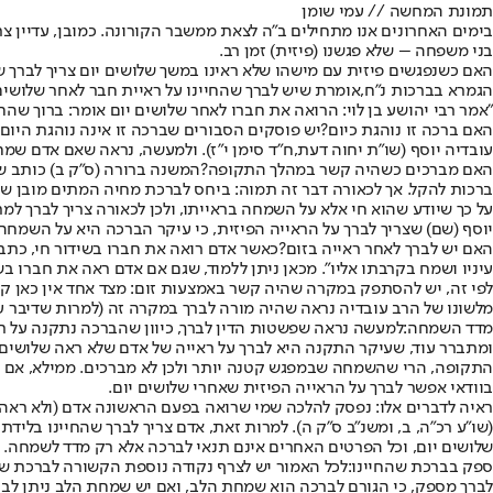
תמונת המחשה // עמי שומן
בימים האחרונים אנו מתחילים ב"ה לצאת ממשבר הקורונה. כמובן, עדיין צר
בני משפחה – שלא פגשנו (פיזית) זמן רב.
האם כשנפגשים פיזית עם מישהו שלא ראינו במשך שלושים יום צריך לברך שהח
הגמרא בברכות נ"ח,
אומרת שיש לברך שהחיינו על ראיית חבר לאחר שלושים
"אמר רבי יהושע בן לוי: הרואה את חברו לאחר שלושים יום אומר: ברוך שהחי
האם ברכה זו נוהגת כיום?
יש פוסקים הסבורים שברכה זו אינה נוהגת היום 
עובדיה יוסף (שו"ת יחוה דעת,ח"ד סימן י"ז). ולמעשה, נראה שאם אדם שמ
האם מברכים כשהיה קשר במהלך התקופה?
המשנה ברורה (ס"ק ב) כותב ש
ברכות להקל. אך לכאורה דבר זה תמוה: ביחס לברכת מחיה המתים מובן שאי
על כך שיודע שהוא חי אלא על השמחה בראייתו, ולכן לכאורה צריך לברך למר
יוסף (שם) שצריך לברך על הראייה הפיזית, כי עיקר הברכה היא על השמחה
האם יש לברך לאחר ראייה בזום?
כאשר אדם רואה את חברו בשידור חי, כתב ה
עיניו ושמח בקרבתו אליו". מכאן ניתן ללמוד, שגם אם אדם ראה את חברו בשי
לפי זה, יש להסתפק במקרה שהיה קשר באמצעות זום: מצד אחד אין כאן קירב
מלשונו של הרב עובדיה נראה שהיה מורה לברך במקרה זה (למרות שדיבר על 
מדד השמחה:
למעשה נראה שפשטות הדין לברך, כיוון שהברכה נתקנה על ראי
ומתברר עוד, שעיקר התקנה היא לברך על ראייה של אדם שלא ראה שלושים יו
התקופה, הרי שהשמחה שבמפגש קטנה יותר ולכן לא מברכים. ממילא, אם 
בוודאי אפשר לברך על הראייה הפיזית שאחרי שלושים יום.
ראיה לדברים אלו: נפסק להלכה שמי שרואה בפעם הראשונה אדם (ולא ראהו מע
(שו"ע רכ"ה, ב, ומשנ"ב ס"ק ה). למרות זאת, אדם צריך לברך שהחיינו בלי
שלושים יום, וכל הפרטים האחרים אינם תנאי לברכה אלא רק מדד לשמחה. 
ספק בברכת שהחיינו:
לכל האמור יש לצרף נקודה נוספת הקשורה לברכת שהח
לברך מספק, כי הגורם לברכה הוא שמחת הלב, ואם יש שמחת הלב ניתן לבר