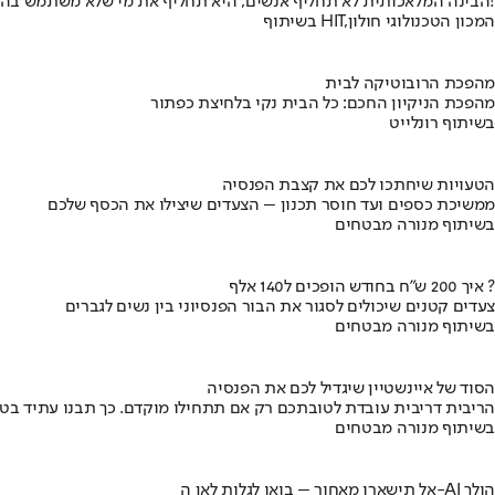
הבינה המלאכותית לא תחליף אנשים, היא תחליף את מי שלא משתמש בה!
בשיתוף HIT,המכון הטכנולוגי חולון
מהפכת הרובוטיקה לבית
מהפכת הניקיון החכם: כל הבית נקי בלחיצת כפתור
בשיתוף רונלייט
הטעויות שיחתכו לכם את קצבת הפנסיה
ממשיכת כספים ועד חוסר תכנון – הצעדים שיצילו את הכסף שלכם
בשיתוף מנורה מבטחים
איך 200 ש"ח בחודש הופכים ל140 אלף ?
צעדים קטנים שיכולים לסגור את הבור הפנסיוני בין נשים לגברים
בשיתוף מנורה מבטחים
הסוד של איינשטיין שיגדיל לכם את הפנסיה
הריבית דריבית עובדת לטובתכם רק אם תתחילו מוקדם. כך תבנו עתיד בט
בשיתוף מנורה מבטחים
אל תישארו מאחור – בואו לגלות לאן ה-AI הולך