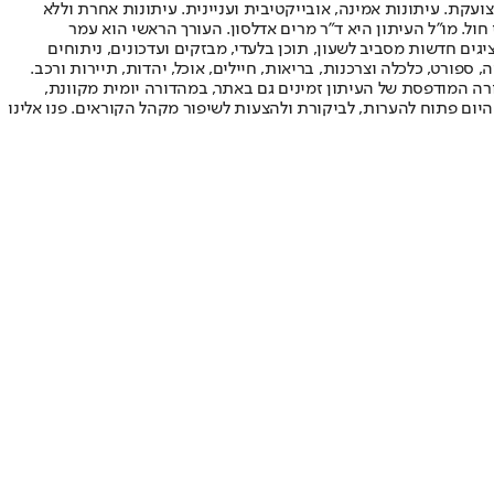
ועקת. עיתונות אמינה, אובייקטיבית ועניינית. עיתונות אחרת וללא
עור החשיפה הגבוה ביותר בימי חול. מו"ל העיתון היא ד"ר מרים אדלסון. העורך הראשי הוא עמר
 והעורך המייסד הוא עמוס רגב. אתרי האינטרנט של "ישראל היום" בעברית ובאנגלית, כמו כן היישומונים (אפליקציות) לאנדרואיד ול-iOS, מציגים חדשות מסביב לשעון, תוכן בלעדי, מבזקים ועדכונים, ניתוחים
, ספורט, כלכלה וצרכנות, בריאות, חיילים, אוכל, יהדות, תיירות ורכב.
דורה המודפסת של העיתון זמינים גם באתר, במהדורה יומית מקוונת,
היום פתוח להערות, לביקורת ולהצעות לשיפור מקהל הקוראים. פנו אלינו