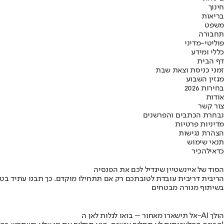
חינוך
בריאות
משפט
תחבורה
פוליטי-מדיני
כללי ומידע
דף הבית
זמני כניסת וצאת שבת
מגזין השבוע
בחירות 2026
אודות
צור קשר
נבחרת הכתבים והפרשנים
מדיניות פרטיות
הצהרת נגישות
תנאי שימוש
כדאי
להכיר
הסוד של איינשטיין שיגדיל לכם את הפנסיה
הריבית דריבית עובדת לטובתכם רק אם תתחילו מוקדם. כך תבנו עתיד בט
בשיתוף מנורה מבטחים
אל תישארו מאחור – בואו לגלות לאן ה-AI הולך