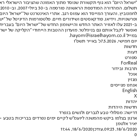
"ישראל היום" הוא גוף תקשורת שנוסד מתוך האמונה שהציבור הישראלי ראוי 
ת
ופרשנויות, וידיאו, פודקאסטים ושידורים חיים. פלטפורמות הדיגיטל של "ישרא
ב-2021 עלו לאוויר האתר החדש והיישומון החדש של "ישראל היום" בע
ואפשר לקבל אותם גם בניוזלטר. מועדון ההטבות הייחודי "הקליקה של ישרא
במייל hayom@israelhayom.co.il.
יום חמישי, 7.5.2026
כ' באייר תשפ"ו
חדשות
דעות
ספורט
ForReal
תרבות ובידור
אוכל
מגזין
אנחנו מגייסים
English
X
יהדות
חדשות היהדות
דרישה: מסלולי טבע לגברים ולנשים בנפרד
ארגון בצלמו ביקש מהמשנה ליועמ"ש לקיים ימים נפרדים בבריכות בטבע • ל
יאיר אלטמן
18/6/2020, 09:23
,עודכן
18/6/2020, 11:44
0