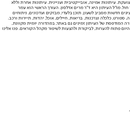
ועקת. עיתונות אמינה, אובייקטיבית ועניינית. עיתונות אחרת וללא
עור החשיפה הגבוה ביותר בימי חול. מו"ל העיתון היא ד"ר מרים אדלסון. העורך הראשי הוא עמר
 והעורך המייסד הוא עמוס רגב. אתרי האינטרנט של "ישראל היום" בעברית ובאנגלית, כמו כן היישומונים (אפליקציות) לאנדרואיד ול-iOS, מציגים חדשות מסביב לשעון, תוכן בלעדי, מבזקים ועדכונים, ניתוחים
, ספורט, כלכלה וצרכנות, בריאות, חיילים, אוכל, יהדות, תיירות ורכב.
דורה המודפסת של העיתון זמינים גם באתר, במהדורה יומית מקוונת,
היום פתוח להערות, לביקורת ולהצעות לשיפור מקהל הקוראים. פנו אלינו