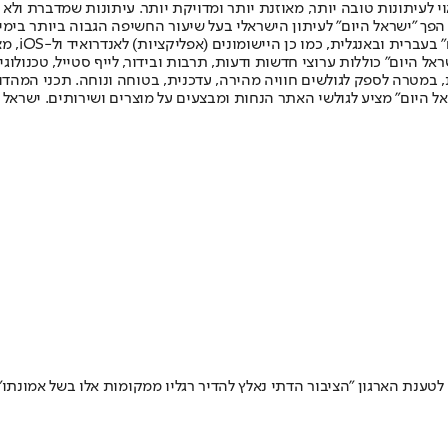
לעיתונות טובה יותר, מאוזנת יותר ומדויקת יותר. עיתונות שמדברת ולא צ
שלום. המהדורה המודפסת הראשונה פורסמה ב-30 ביולי 2007, וב-2010 הפך "ישראל היום" לעיתון הישראלי בעל שי
לחמנוביץ,
ל היום" כוללות ערוצי חדשות ודעות, תרבות ובידור, לייף סטייל, טכנולוגיה
ברית, במטרה לספק לגולשים חוויה מהירה, עדכנית, בטוחה ונוחה. תכני המה
ל היום" מציע לגולשי האתר הנחות ומבצעים על מוצרים ושירותים. ישראל 
טענת הארגון "הציבור הדתי נאלץ להדיר רגליו ממקומות אלו בשל אמונתו"