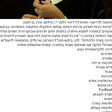
תיענה לדרישה המוזרה? דינה זילבר // צילום: אורן בן חקון
"פניות רבות לארגון זכויות האדם בצלמו התקבלו בתקופה האחרונה בבקשה לפ
והגנים "במטרה למצוא פיתרון בדמות ימים חריגים שבהם יהיה זמנים נפרדי
עוד הוסיפו בארגון כי "אין כל ספק שישנו מיעוט דתי אשר מעוניין ליהנות 
הינה בעיה הלכתית". לכן, ביקש מנכ"ל הארגון, שי גליק, מהמשנה ליועמ"ש,
טעינו? נתקן! אם מצאתם טעות בכתבה, נשמח שתשתפו אותנו
דינה זילבר
שמורת טבע
מדורים
ספורט
תרבות ובידור
לייף סטייל
אוכל
תיירות
טכנולוגיה ומדע
הורוסקופ
ForReal
מגזין השבוע
דעות
חדשות בארץ
חדשות בעולם