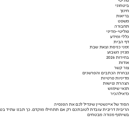
פוליטי
ביטחוני
חינוך
בריאות
משפט
תחבורה
פוליטי-מדיני
כללי ומידע
דף הבית
זמני כניסת וצאת שבת
מגזין השבוע
בחירות 2026
אודות
צור קשר
נבחרת הכתבים והפרשנים
מדיניות פרטיות
הצהרת נגישות
תנאי שימוש
כדאי
להכיר
הסוד של איינשטיין שיגדיל לכם את הפנסיה
הריבית דריבית עובדת לטובתכם רק אם תתחילו מוקדם. כך תבנו עתיד בט
בשיתוף מנורה מבטחים