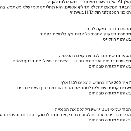
אל תישארו מאחור – בואו לגלות לאן ה-AI הולך
הבינה המלאכותית לא תחליף אנשים, היא תחליף את מי שלא משתמש בה!
בשיתוף HIT,המכון הטכנולוגי חולון
מהפכת הרובוטיקה לבית
מהפכת הניקיון החכם: כל הבית נקי בלחיצת כפתור
בשיתוף רונלייט
הטעויות שיחתכו לכם את קצבת הפנסיה
ממשיכת כספים ועד חוסר תכנון – הצעדים שיצילו את הכסף שלכם
בשיתוף מנורה מבטחים
איך 200 ש"ח בחודש הופכים ל140 אלף ?
צעדים קטנים שיכולים לסגור את הבור הפנסיוני בין נשים לגברים
בשיתוף מנורה מבטחים
הסוד של איינשטיין שיגדיל לכם את הפנסיה
הריבית דריבית עובדת לטובתכם רק אם תתחילו מוקדם. כך תבנו עתיד בט
בשיתוף מנורה מבטחים