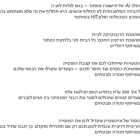
אל תישארו מאחור – בואו לגלות לאן ה-AI הולך
הבינה המלאכותית לא תחליף אנשים, היא תחליף את מי שלא משתמש בה!
בשיתוף HIT,המכון הטכנולוגי חולון
מהפכת הרובוטיקה לבית
מהפכת הניקיון החכם: כל הבית נקי בלחיצת כפתור
בשיתוף רונלייט
הטעויות שיחתכו לכם את קצבת הפנסיה
ממשיכת כספים ועד חוסר תכנון – הצעדים שיצילו את הכסף שלכם
בשיתוף מנורה מבטחים
איך 200 ש"ח בחודש הופכים ל140 אלף ?
צעדים קטנים שיכולים לסגור את הבור הפנסיוני בין נשים לגברים
בשיתוף מנורה מבטחים
הסוד של איינשטיין שיגדיל לכם את הפנסיה
הריבית דריבית עובדת לטובתכם רק אם תתחילו מוקדם. כך תבנו עתיד בט
בשיתוף מנורה מבטחים