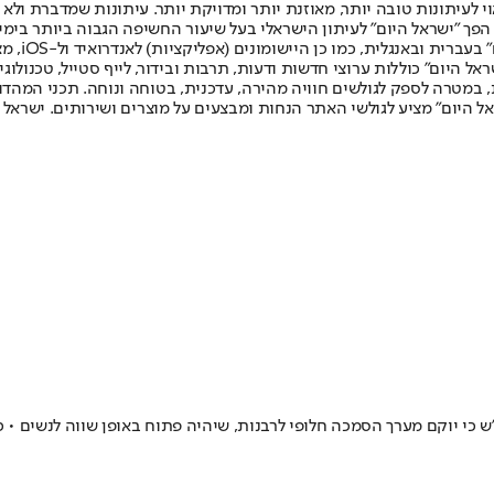
לעיתונות טובה יותר, מאוזנת יותר ומדויקת יותר. עיתונות שמדברת ולא צ
שלום. המהדורה המודפסת הראשונה פורסמה ב-30 ביולי 2007, וב-2010 הפך "ישראל היום" לעיתון הישראלי בעל שי
לחמנוביץ,
ל היום" כוללות ערוצי חדשות ודעות, תרבות ובידור, לייף סטייל, טכנולוגיה
ברית, במטרה לספק לגולשים חוויה מהירה, עדכנית, בטוחה ונוחה. תכני המה
ל היום" מציע לגולשי האתר הנחות ומבצעים על מוצרים ושירותים. ישראל 
ש כי יוקם מערך הסמכה חלופי לרבנות, שיהיה פתוח באופן שווה לנשים • 