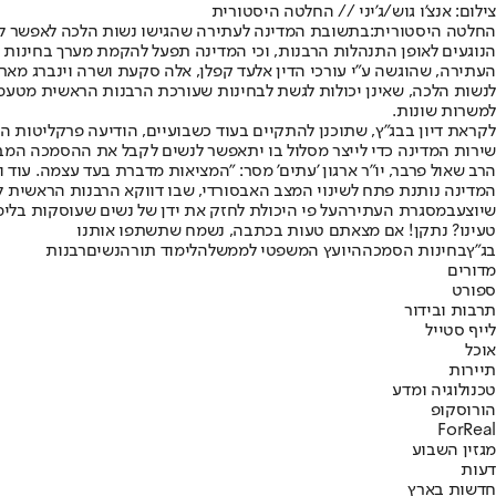
צילום: אנצ'ו גוש/ג'יני // החלטה היסטורית
החלטה היסטורית:
בתשובת המדינה לעתירה שהגישו נשות הלכה לאפשר להן
הנוגעים לאופן התנהלות הרבנות, וכי המדינה תפעל להקמת מערך בחינות ת
העתירה, שהוגשה ע"י עורכי הדין אלעד קפלן, אלה סקעת ושרה וינברג מארג
לנשות הלכה, שאינן יכולות לגשת לבחינות שעורכת הרבנות הראשית מטעמ
למשרות שונות.
לקראת דיון בבג"ץ, שתוכנן להתקיים בעוד כשבועיים, הודיעה פרקליטות ה
שירות המדינה כדי לייצר מסלול בו יתאפשר לנשים לקבל את ההסמכה המ
הרב שאול פרבר, יו"ר ארגון 'עתים' מסר: "המציאות מדברת בעד עצמה. עוד 
המדינה נותנת פתח לשינוי המצב האבסורדי, שבו דווקא הרבנות הראשית ליש
שיוצע
במסגרת העתירה
על פי היכולת לחזק את ידן של נשים שעוסקות בלימו
טעינו? נתקן! אם מצאתם טעות בכתבה, נשמח שתשתפו אותנו
בג"ץ
בחינות הסמכה
היועץ המשפטי לממשלה
לימוד תורה
נשים
רבנות
מדורים
ספורט
תרבות ובידור
לייף סטייל
אוכל
תיירות
טכנולוגיה ומדע
הורוסקופ
ForReal
מגזין השבוע
דעות
חדשות בארץ