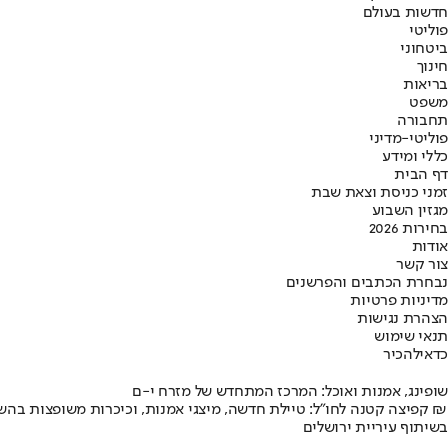
חדשות בעולם
פוליטי
ביטחוני
חינוך
בריאות
משפט
תחבורה
פוליטי-מדיני
כללי ומידע
דף הבית
זמני כניסת וצאת שבת
מגזין השבוע
בחירות 2026
אודות
צור קשר
נבחרת הכתבים והפרשנים
מדיניות פרטיות
הצהרת נגישות
תנאי שימוש
כדאי
להכיר
שופינג, אמנות ואוכל: המרכז המתחדש של מזרח י-ם
קפיצה קטנה לחו"ל: טיילת חדשה, מיצגי אמנות, וכיכרות משופצות בהשקעה של 100 מיליון ₪
בשיתוף עיריית ירושלים