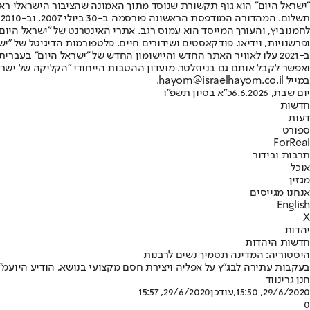
"ישראל היום" הוא גוף תקשורת שנוסד מתוך האמונה שהציבור הישראלי ראוי 
ת
ופרשנויות, וידיאו, פודקאסטים ושידורים חיים. פלטפורמות הדיגיטל של "ישרא
ב-2021 עלו לאוויר האתר החדש והיישומון החדש של "ישראל היום" בע
ואפשר לקבל אותם גם בניוזלטר. מועדון ההטבות הייחודי "הקליקה של ישרא
במייל hayom@israelhayom.co.il.
יום שבת, 6.6.2026
כ"א בסיון תשפ"ו
חדשות
דעות
ספורט
ForReal
תרבות ובידור
אוכל
מגזין
אנחנו מגייסים
English
X
יהדות
חדשות היהדות
היסטוריה: המדינה תסמיך נשים לרבנות
בעקבות עתירה לבג"ץ על אפליה ויצירת חסם מקצועי בנושא, הודיע היועמ"
חנן גרינווד
29/6/2020, 15:50
,עודכן
29/6/2020, 15:57
0