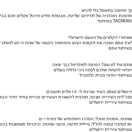
כך תחסכו בחשמל בלי להזיע
מהפכת האנרגיה של תדיראן: שליטה, אבטחת מידע וניהול אקלים חכם בבי
בשיתוף TADIRAN
מאחורי הקלעים של הטעם הישראלי
איך אסם הפכה את תקופת הצנע והמחסור הקשה של שנות ה-40 למותג לאומי?
בשיתוף אסם
אתם עוד לא שם? הטיסה למונדיאל כבר יצאה
יונדאי לוקחת אתכם לבמה הכי גדולה בעולם
בשיתוף יונדאי מבית כלמוביל
ירושלים 2040: העיר נערכת ל- 1.5 מליון תושבים
מנכ"לית העירייה מציגה תוכנית להשארת הצעירים ובניית עתיד הדור הבא
בשיתוף עיריית ירושלים
שופינג, אמנות ואוכל: המרכז המתחדש של מזרח י-ם
קפיצה קטנה לחו"ל: טיילת חדשה, מיצגי אמנות, וכיכרות משופצות בהשקעה של 100 מיליון ₪
בשיתוף עיריית ירושלים