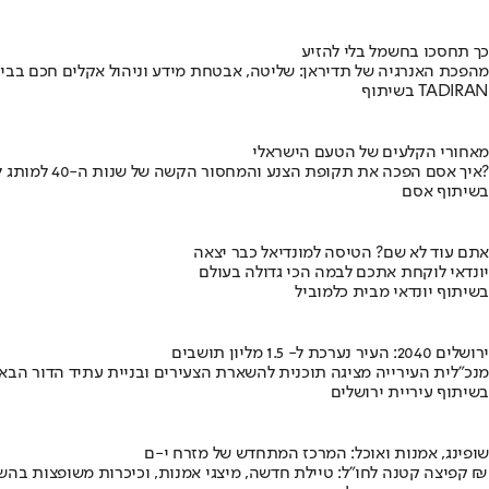
כך תחסכו בחשמל בלי להזיע
מהפכת האנרגיה של תדיראן: שליטה, אבטחת מידע וניהול אקלים חכם בבי
בשיתוף TADIRAN
מאחורי הקלעים של הטעם הישראלי
איך אסם הפכה את תקופת הצנע והמחסור הקשה של שנות ה-40 למותג לאומי?
בשיתוף אסם
אתם עוד לא שם? הטיסה למונדיאל כבר יצאה
יונדאי לוקחת אתכם לבמה הכי גדולה בעולם
בשיתוף יונדאי מבית כלמוביל
ירושלים 2040: העיר נערכת ל- 1.5 מליון תושבים
מנכ"לית העירייה מציגה תוכנית להשארת הצעירים ובניית עתיד הדור הבא
בשיתוף עיריית ירושלים
שופינג, אמנות ואוכל: המרכז המתחדש של מזרח י-ם
קפיצה קטנה לחו"ל: טיילת חדשה, מיצגי אמנות, וכיכרות משופצות בהשקעה של 100 מיליון ₪