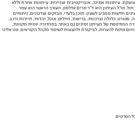
ועקת. עיתונות אמינה, אובייקטיבית ועניינית. עיתונות אחרת וללא
עור החשיפה הגבוה ביותר בימי חול. מו"ל העיתון היא ד"ר מרים אדלסון. העורך הראשי הוא עמר
 והעורך המייסד הוא עמוס רגב. אתרי האינטרנט של "ישראל היום" בעברית ובאנגלית, כמו כן היישומונים (אפליקציות) לאנדרואיד ול-iOS, מציגים חדשות מסביב לשעון, תוכן בלעדי, מבזקים ועדכונים, ניתוחים
, ספורט, כלכלה וצרכנות, בריאות, חיילים, אוכל, יהדות, תיירות ורכב.
דורה המודפסת של העיתון זמינים גם באתר, במהדורה יומית מקוונת,
היום פתוח להערות, לביקורת ולהצעות לשיפור מקהל הקוראים. פנו אלינו
כל הפרטים