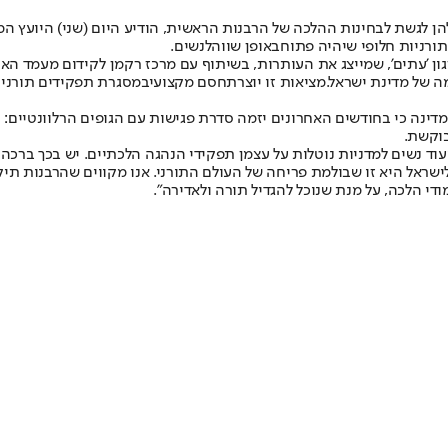
 לגשת לבחינות ההלכה של הרבנות הראשית, הודיע היום (שני) היועץ ה
ורניות חלופי שיהיה פתוח
באופן שווה
לנשים.
ון 'עתים', שמייצג את העותרות, בשיתוף עם מרכז רקמן לקידום מעמד האיש
ה של מדינת ישראל.
מציאות זו יוצרת
חסם מקצועי
במסגרת תפקידים תורניים
מדינה כי בחודשים האחרונים יזמה סדרת פגישות עם הגופים הרלוונטיים: 
בוקשת.
ועוד נשים למדניות נוטלות על עצמן תפקידי הנהגה הלכתיים. יש בכך ברכה
ראל היא זו שבולמת פריחה של העולם התורני. אנו מקווים שהרבנות תיקח 
די הלכה, על מנת שנוכל להגדיל תורה ולאדירה".