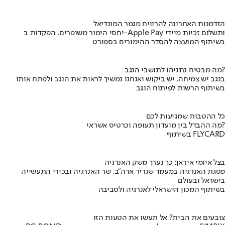
הזדמנות האחרונה להרוויח מגמר המונדיאל
יחסי הימור משופרים, הפקדות ב-Apple Pay ותשלום זכיות מיידי
בשיתוף המועצה להסדר ההימורים בספורט
מה מבטיח נתניהו לתושבי הנגב?
בנגב יש צמיחה, יש ביקוש ואנחנו נמשיך לראות את הנגב ולפתח אותו
בשיתוף הרשות לפיתוח הנגב
כל ההטבות שמגיעות לכם
מה ההבדל בין מועדון תעופה וכרטיס אשראי?
בשיתוף FLYCARD
בצל איומי איראן: כך נערך משק האנרגיה
פסגת האנרגיה במעמד שגריר ארה"ב, שר האנרגיה ובכירי התעשייה
בישראל ובעולם
בשיתוף המכון הישראלי לאנרגיה ולסביבה
צובעים את הבית? אל תעשו את הטעות הזו