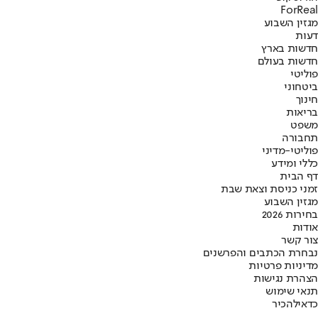
ForReal
מגזין השבוע
דעות
חדשות בארץ
חדשות בעולם
פוליטי
ביטחוני
חינוך
בריאות
משפט
תחבורה
פוליטי-מדיני
כללי ומידע
דף הבית
זמני כניסת וצאת שבת
מגזין השבוע
בחירות 2026
אודות
צור קשר
נבחרת הכתבים והפרשנים
מדיניות פרטיות
הצהרת נגישות
תנאי שימוש
כדאי
להכיר