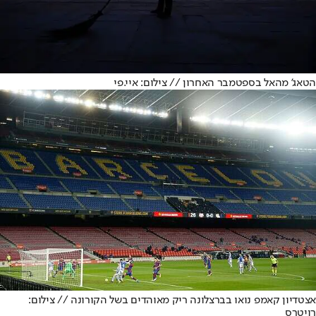
הטאג' מהאל בספטמבר האחרון // צילום: איי.פי
אצטדיון קאמפ נואו בברצלונה ריק מאוהדים בשל הקורונה // צילום:
רויטרס