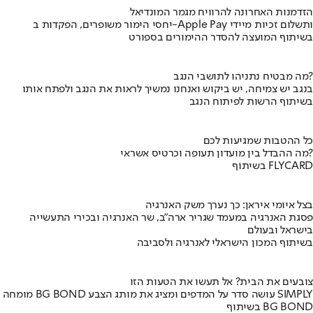
הזדמנות האחרונה להרוויח מגמר המונדיאל
יחסי הימור משופרים, הפקדות ב-Apple Pay ותשלום זכיות מיידי
בשיתוף המועצה להסדר ההימורים בספורט
מה מבטיח נתניהו לתושבי הנגב?
בנגב יש צמיחה, יש ביקוש ואנחנו נמשיך לראות את הנגב ולפתח אותו
בשיתוף הרשות לפיתוח הנגב
כל ההטבות שמגיעות לכם
מה ההבדל בין מועדון תעופה וכרטיס אשראי?
בשיתוף FLYCARD
בצל איומי איראן: כך נערך משק האנרגיה
פסגת האנרגיה במעמד שגריר ארה"ב, שר האנרגיה ובכירי התעשייה
בישראל ובעולם
בשיתוף המכון הישראלי לאנרגיה ולסביבה
צובעים את הבית? אל תעשו את הטעות הזו
מומחה BG BOND עושה סדר על המדפים ומציג את מותג הצבע SIMPLY
בשיתוף BG BOND