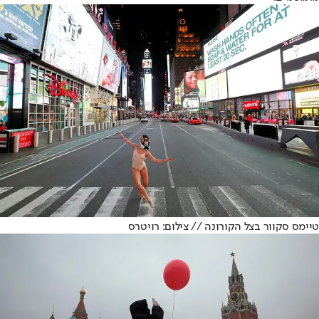
טיימס סקוור בצל הקורונה // צילום: רויטרס