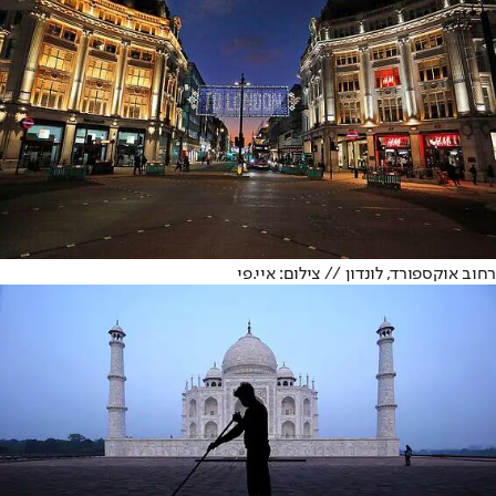
רחוב אוקספורד, לונדון // צילום: איי.פי