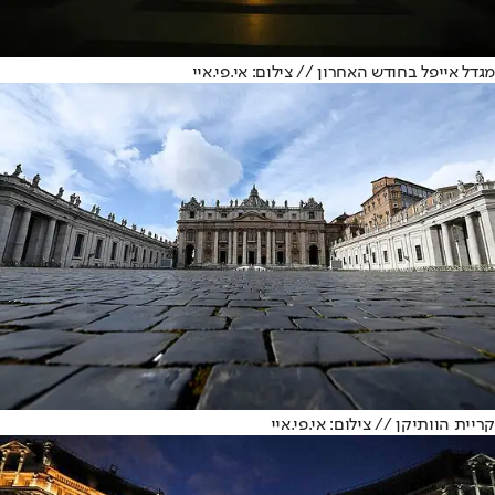
מגדל אייפל בחודש האחרון // צילום: אי.פי.איי
קריית הוותיקן // צילום: אי.פי.איי