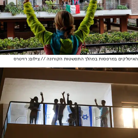
האיטלקים במרפסות במהלך התפשטות הקורונה // צילום: רויטרס