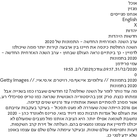
אוכל
מגזין
אנחנו מגייסים
English
X
יהדות
חדשות היהדות
ערב השנה האזרחית החדשה - התמונות של 2020
השנה החולפת כינסה את חיינו בין ארבעה קירות יותר ממה שיכולנו
לדמיין • כך בינתיים נראה העולם שבחוץ • ערב השנה האזרחית החדשה -
2020 בתמונות
עמי פרידמן
31/12/2020, 09:17
,עודכן
2/1/2021, 19:53
0
2020 בתמונות // צילומים: איי.אף.פי, רויטרס, אי.פי.איי, Getty Images //
2020 בתמונות
מה עוד נותר לומר על השנה שחלפה? 12 חודשים שעברו כמו בשנייה אבל
נמתחו כנצח. פרק זמן בהיסטוריה האנושית שנראה כמו טריפ פסיכדלי רע,
אשר מסרב להסתיים ושאת אותותיו עוד נרגיש שנים קדימה.
אם 2016 הייתה שנה שעוררה לא מעט תסכול - בעיקר בעקבות עזיבתם
את העולם של אגדות תרבות כמו דיויד בואי, פרינס ולאונרד כהן - 2020
נחשבת לשנואה אפילו יותר. היא הציבה אותנו מול מצבים שמעולם לא
יכולנו לדמיין את עצמנו נמצאים בהם, העלתה אל זירת קרב השקפות,
דעות ותפיסות עולם שונות, ובעיקר עימתה עולם שלם עם עצמו באופן
שלא ידע לפני כן.