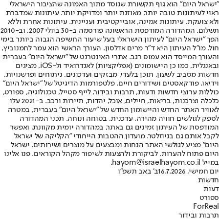
"ישראל היום" הוא גוף תקשורת שנוסד מתוך האמונה שהציבור הישראלי
ראוי לעיתונות טובה יותר, מאוזנת יותר ומדויקת יותר. עיתונות שמדברת
ולא צועקת. עיתונות אמינה, אובייקטיבית ועניינית. עיתונות אחרת וללא
תשלום. המהדורה המודפסת הראשונה פורסמה ב-30 ביולי 2007, וב-2010
הפך "ישראל היום" לעיתון הישראלי בעל שיעור החשיפה הגבוה ביותר בימי
חול. מו"ל העיתון היא ד"ר מרים אדלסון. העורך הראשי הוא עמר לחמנוביץ,
והעורך המייסד הוא עמוס רגב. אתרי האינטרנט של "ישראל היום" בעברית
ובאנגלית, כמו כן היישומונים (אפליקציות) לאנדרואיד ול-iOS, מציגים
חדשות מסביב לשעון, תוכן בלעדי, מבזקים ועדכונים, ניתוחים ופרשנויות,
וידיאו, פודקאסטים ושידורים חיים. פלטפורמות הדיגיטל של "ישראל היום"
כוללות ערוצי חדשות ודעות, תרבות ובידור, לייף סטייל, טכנולוגיה, ספורט,
כלכלה וצרכנות, בריאות, חיילים, אוכל, יהדות, תיירות ורכב. ב-2021 עלו
לאוויר האתר החדש והיישומון החדש של "ישראל היום" בעברית, במטרה
לספק לגולשים חוויה מהירה, עדכנית, בטוחה ונוחה. תכני המהדורה
המודפסת של העיתון זמינים גם באתר, במהדורה יומית מקוונת, ואפשר
לקבל אותם גם בניוזלטר. מועדון ההטבות הייחודי "הקליקה של ישראל
היום" מציע לגולשי האתר הנחות ומבצעים על מוצרים ושירותים. ישראל
היום פתוח להערות, לביקורת ולהצעות לשיפור מקהל הקוראים. פנו אלינו
במייל hayom@israelhayom.co.il.
יום חמישי, 16.7.2026
ב' באב תשפ"ו
חדשות
דעות
ספורט
ForReal
תרבות ובידור