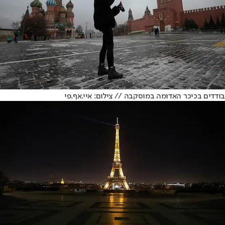
בודדים בכיכר האדומה במוסקבה // צילום: איי.אף.פי