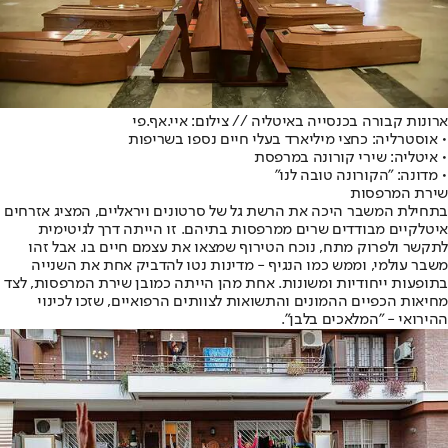
ארונות קבורה בכנסייה באיטליה // צילום: איי.אף.פי
• אוסטרליה: כחצי מיליארד בעלי חיים נספו בשריפות
• איטליה: שירי קורונה במרפסת
• מדונה: "הקורונה טובה לנו"
שירת המרפסות
בתחילת המשבר היכה את הרשת גל של סרטונים ויראליים, המציג אזרחים
איטלקיים מבודדים שרים ממרפסות בתיהם. זו הייתה דרך לגיטימית
לתקשר ולפרוק מתח, נוכח הטירוף שמצאו את עצמם חיים בו. אבל זהו
משבר עולמי, וממש כמו הנגיף - מדינות נטו להדביק אחת את השנייה
בתופעות ייחודיות ומשונות. אחת מהן הייתה כמובן שירת המרפסות, לצד
מחיאות הכפיים ההמונים והתשואות לצוותים הרפואיים, שזכו לכינוי
ההירואי - "המלאכים בלבן".