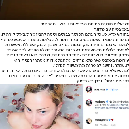
ישראלים חוגגים את יום העצמאות 2020 - מהבתים
באמבטיה עם מדונה
בחודש מרץ, כשכל העולם הסתגר בבתים וניסה להבין מה לעזאזל קורה לו,
גם מדונה מצאה עצמה בסיטואציה דומה לזו. כלומר, בהנחה שממש כמוה -
לכולנו יש כמה אחוזות ענק וכמות כסף בחשבון הבנק ששוללת אפשרות
לפגיעה כלכלית משמעותית בעקבות המשבר. זה לא הפריע לה להעלות
סרטון ותמונה ביזאריים לרשתות החברתיות, שבהם היא נראית טובלת
עירומה באמבט פאר מלא פרחים ומלהגת אודות מסתרי הנגיף. הוא,
לטענתה, נחשב לא פחות מה"משווה הגדול".
"מה שנפלא בו הוא שהוא עשה את כולנו שווים, בדרכים רבות", אמרה. היא
סיימה את מניפסט האמבטיה שלה במשפט: "אם הסירה טובעת, כולנו
טובעים ביחד". ובכן, לא בדיוק.