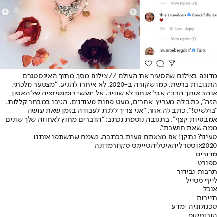
מדונה בצילום שהסעיר את העולם // צילום מסך, מתוך האינסטגרם
התגובות ברשת, כמו שקורה ב-2020, לא איחרו להגיע. "מצטער מלכתי,
אוהב אותך הרבה אבל אנחנו לא שווים. אל תעשי רומנטיזציה של האסון
הזה", כתב לה מעריץ. אחרים, מעט פחות מעודנים, הגיבו במבחר קללות.
"בולשיט!", כתב לה אחר. "אני צריך ללכת לעבודה בזמן שאת עושה
אמבטיות קצף". בתגובה נוספת נכתב: "הדברים מחוץ לאחוזה שלך שונים
ממה שאת חושבת".
טעינו? נתקן! אם מצאתם טעות בכתבה, נשמח שתשתפו אותנו
2020
אוסטרליה
איטליה
טיימס סקוור
מדונה
מדורים
ספורט
תרבות ובידור
לייף סטייל
אוכל
תיירות
טכנולוגיה ומדע
הורוסקופ