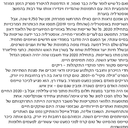
ואם כל שיש לומר עליה כבר נאמר, זו הזדמנות להיפרד מפרק הזמן המוזר
והמבעית הזה עם התמונות שהגדירו ויגדירו אותו עוד רבות בהמשך.
אוסטרליה בוערת
הן אמנם נראות היום כאילו התרחשו ממרחק זמן של 9,750 שנה, אבל
השריפות באוסטרליה (שהחלו ביוני 2019) תפסו את הכותרות המרכזיות
בתחילת 2020. גל של שריפות שהחל באזורים המיוערים של הלאנד דאון
אנדר, התפשט גם לערים ולאזורי מחייה. אוסטרליה כבר ידעה שריפות על
בסיס עונתי, אך הפעם היה מדובר בממדי אש חדשים ואיומים מתמיד.
עולם שלם הזיל דמעה בעודו צופה בתמונות של שדות ועצים נשרפים,
ובשלל חיות יער אומללות שחוו על בשרן את האש והתופת. כחצי מיליארד
מהן מתו בשריפות. בתחילת 2020 עוד חשבנו שזה יהיה האסון הגדול
ביותר שנדע השנה. כמה תמימים היינו.
טיימס סקוור ויתר מוקדי התקהלות - ריקים
חדי הזיכרון וחובבי הקולנוע שבינינו ודאי זוכרים את סצנת הפתיחה של
הסרט "ונילה סקיי" מ-2001. טום קרוז נראה בה רץ ברחובות ניו יורק,
הריקים מאדם באופן כמעט מצמרר. בעודו רץ, הוא מגיע לכיכר טיימס
הומה האדם בימים כשגרה ומבין שגם שם - אין איש.
אז היה מדובר בסצנת חלום בלהות מתוך סרט עלילתי, אבל ב-2020 החיים
של כולנו הפכו לסוג של סרט אימה/מותחן עתידני אפוקליפטי. אחת
מתופעות הלוואי המקריפות של משבר הקורונה הייתה התרוקנותם של
מקומות ואתרים תיירותיים, שבזמני שגרה הינם שוקקים חיים
והתרחשויות. השאנז אליזה, מגדל אייפל והוותיקן נמנו עם האתרים
המיותמים מתיירים השנה. וכמוהם גם רחובות ניו יורק, בהם אותה כיכר
טיימס מהסיוט של טום קרוז לפני כמעט שני עשורים. לפעמים חלומות
מתגשמים.