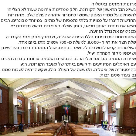
ארונות המתים באיטליה
בשיא הגל הראשון של הקורונה, חלק ממדינות אירופה שעוד לא הצליחו
להשתלט על ממדי האסון שימשו כתמרור אזהרה לעולם שלם. מהדורות
החדשות דיברו על כמויות בלתי נתפסות של מתים, במיוחד מבוגרים. רבים
מצאו את מותם באופן טראגי, בזמן שאלה העומדים בראש מדינתם לא
מפנימים את גודל הזוועה.
המפורסמת שבמדינות הללו הייתה איטליה, שבמרץ מניין מתי הקורונה
שלה חצה את רף ה-8,000. למעלה מ-700 אנשים מתו ביום אחד.
השלטונות קראו לתושבים להישאר בבתים, אבל התמונות דיברו בעד עצמן
ושימשו מקור הפחדה יעיל.
שיירות המתים מברגמו וכלי הרכב הצבאיים המפנים ארונות קבורה נמנים
עם האימג'ים המזוויעים והקשים ביותר של משבר הקורונה. רגע
בהיסטוריה של איטליה, ולמעשה של העולם כולו, שקשה יהיה לשכוח ממנו
גם בעוד שנים רבות.