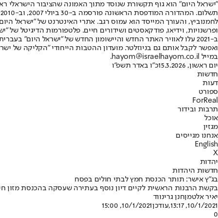
"ישראל היום" הוא גוף תקשורת שנוסד מתוך האמונה שהציבור הישראלי ראוי 
ת
ופרשנויות, וידיאו, פודקאסטים ושידורים חיים. פלטפורמות הדיגיטל של "ישרא
ב-2021 עלו לאוויר האתר החדש והיישומון החדש של "ישראל היום" בע
ואפשר לקבל אותם גם בניוזלטר. מועדון ההטבות הייחודי "הקליקה של ישרא
במייל hayom@israelhayom.co.il.
יום ראשון, 15.3.2026
כ"ו באדר תשפ"ו
חדשות
דעות
ספורט
ForReal
תרבות ובידור
אוכל
מגזין
אנחנו מגייסים
English
X
יהדות
חדשות היהדות
בג"ץ אישר: תותר הכנסת חמץ לבתי חולים בפסח
בקשת הרבנות הראשית לקיים דיון נוסף בעתירה שעסקה בהכנסת מזון חיצוני
יאיר אלטמן
חנן גרינווד
10/1/2021, 13:17
,עודכן
10/1/2021, 15:00
0