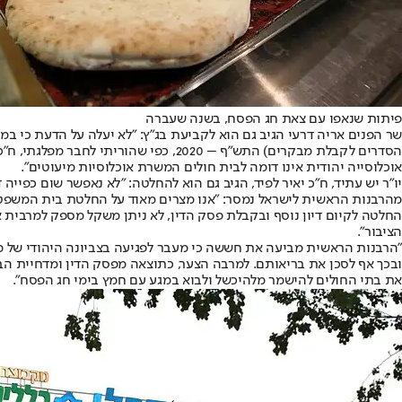
פיתות שנאפו עם צאת חג הפסח, בשנה שעברה
שר הפנים אריה דרעי הגיב גם הוא לקביעת בג"ץ: "לא יעלה על הדעת כי במ
אוכלוסייה יהודית אינו דומה לבית חולים המשרת אוכלוסיות מיעוטים".
יו"ר יש עתיד, ח"כ יאיר לפיד, הגיב גם הוא להחלטה: "לא נאפשר שום כפי
מהרבנות הראשית לישראל נמסר: "אנו מצרים מאוד על החלטת בית המשפט 
החלטה לקיום דיון נוסף ובקבלת פסק הדין, לא ניתן משקל מספק למרבית 
הציבור".
"הרבנות הראשית מביעה את חששה כי מעבר לפגיעה בצביונה היהודי של מ
ובכך אף לסכן את בריאותם. למרבה הצער, כתוצאה מפסק הדין ומדחיית הב
את בתי החולים להישמר מלהיכשל ולבוא במגע עם חמץ בימי חג הפסח".