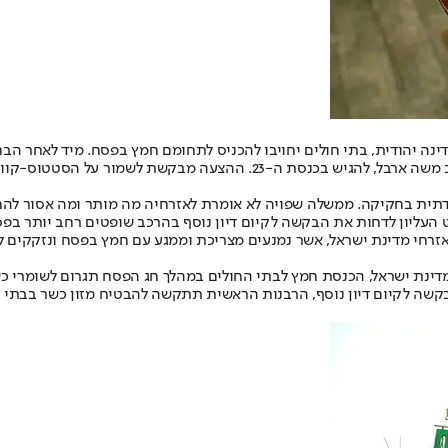
דינה יהודית, בתי חולים יחויבו להכניס לתחומם חמץ בפסח. מיד לאחר הב
הסדרים לקבלת מבקרים) התש"ף – 2020, כפי שהוריתי לחבר מפלגתי, ח"כ משה א
יה דתית בחקיקה. ממשלה שפויה לא אומרת לאזרחיה מה מותר ומה אסור להם 
העליון לדחות את הבקשה לקיום דיון נוסף בהרכב שופטים רחב יותר בפס
אזרחי מדינת ישראל, אשר נמנעים מצריכת וממגע עם חמץ בפסח ונזקקים 
דינת ישראל, הכנסת חמץ לבתי החולים במהלך חג הפסח תגרום לשומרי כש
קשה לקיום דיון נוסף, הרבנות הראשית תתקשה להבטיח מזון כשר בבתי ה