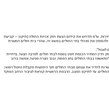
חירות, ש"ס תדרוש את קידום הצעת חוק זכויות החולה (תיקון – קביעת
רבל, להגיש בכנסת ה-23. ההצעה מבקשת לשמור על הסטטוס-קוו ולהסמיך את מנהלי בתי החולים בנושא זה, שהרי בית חולים המשרת
לאכול".
ק הדין המתיר הכנסת חמץ בפסח לבתי חולים. למרבה הצער, בדחיית
להתאשפז בבתי החולים בחג הפסח, ובכך נוצרה פגיעה אנושה ברוב
רות להדיר את עצמם מבתי החולים תוך הימנעות מקבלת טיפול רפואי,
חולים. עד לתיקון המצב, הרבנות הראשית קוראת לציבור הרחב הפוקד