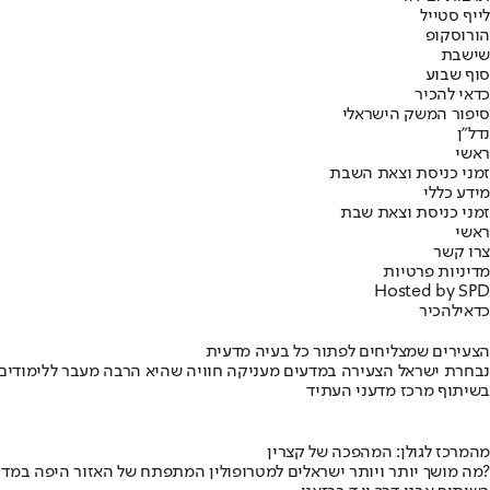
לייף סטייל
הורוסקופ
שישבת
סוף שבוע
כדאי להכיר
סיפור המשק הישראלי
נדל"ן
ראשי
זמני כניסת וצאת השבת
מידע כללי
זמני כניסת וצאת שבת
ראשי
צרו קשר
מדיניות פרטיות
Hosted by SPD
כדאי
להכיר
הצעירים שמצליחים לפתור כל בעיה מדעית
נבחרת ישראל הצעירה במדעים מעניקה חוויה שהיא הרבה מעבר ללימודים
בשיתוף מרכז מדעני העתיד
מהמרכז לגולן: המהפכה של קצרין
מה מושך יותר ויותר ישראלים למטרופולין המתפתח של האזור היפה במדינה?