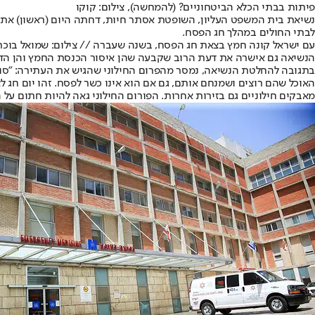
פיתות בבתי הכלא הביטחוניים? (להמחשה), צילום: קוקו
נשיאת בית המשפט העליון, השופטת אסתר חיות, דחתה היום (ראשון) את בק
לבתי החולים במהלך חג הפסח.
עם ישראל קונה חמץ בצאת חג הפסח, בשנה שעברה // צילום: שמואל בוכריס, משה ב
הנשיאה גם אישרה את דעת הרוב שקבעה שהן איסור הכנסת החמץ והן הדר
בתגובה להחלטת הנשיאה, נמסר מהפרום החילוני שהגיש את העתירה: "סוף 
האוכל שהם רוצים ושמנחם אותם, גם אם הוא אינו כשר לפסח. זהו יום חג 
מאבקים חילוניים גם בזירות אחרות. הפורום החילוני גאה להיות חתום על 