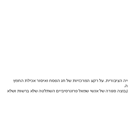
רה הזו חייב להיות ביטוי בצביון של הפרהסיה הציבורית. על רקע המרכזיות של חג הפסח ואיסור אכילת החמץ
ה.
בוצה סגורה של אנשי שמאל פרוגרסיביים השתלטה שלא ברשות ושלא