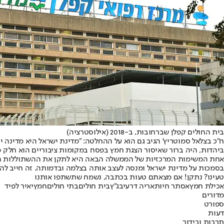
בית החולים קפלן שברחובות, ב-2018 (אילוסטרציה)
ביהדות, היה ברור שאיסור הצגת חמץ בפסח במקומות ציבוריים הוא חלק מ
‏אחת המשימות המרכזיות של הממשלה הבאה היא לתקן את ההשתוללות הבר
בסמכות על מדינת ישראל ומנסה לעצב אותה בצלמה ובדמותה. זה חייב להיפ
טעינו? נתקן! אם מצאתם טעות בכתבה, נשמח שתשתפו אותנו
אכילת חמץ
אסתר חיות
אריה דרעי
בג"ץ
בית חולים
בתי חולים
חמץ
יאיר לפיד
מדורים
ספורט
דעות
תרבות ובידור