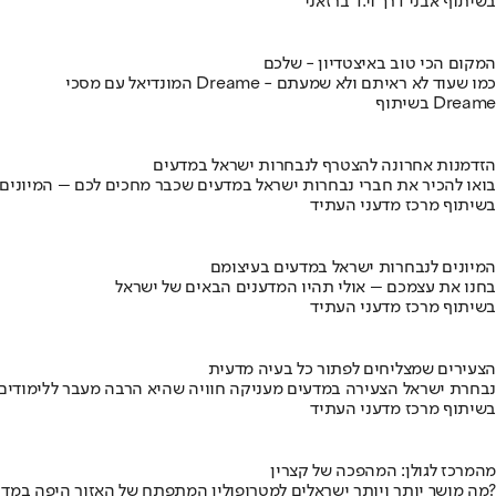
בשיתוף אבני דרך וי.ד ברזאני
המקום הכי טוב באיצטדיון - שלכם
המונדיאל עם מסכי Dreame - כמו שעוד לא ראיתם ולא שמעתם
בשיתוף Dreame
הזדמנות אחרונה להצטרף לנבחרות ישראל במדעים
בואו להכיר את חברי נבחרות ישראל במדעים שכבר מחכים לכם – המיונים
בשיתוף מרכז מדעני העתיד
המיונים לנבחרות ישראל במדעים בעיצומם
בחנו את עצמכם – אולי תהיו המדענים הבאים של ישראל
בשיתוף מרכז מדעני העתיד
הצעירים שמצליחים לפתור כל בעיה מדעית
נבחרת ישראל הצעירה במדעים מעניקה חוויה שהיא הרבה מעבר ללימודים
בשיתוף מרכז מדעני העתיד
מהמרכז לגולן: המהפכה של קצרין
מה מושך יותר ויותר ישראלים למטרופולין המתפתח של האזור היפה במדינה?