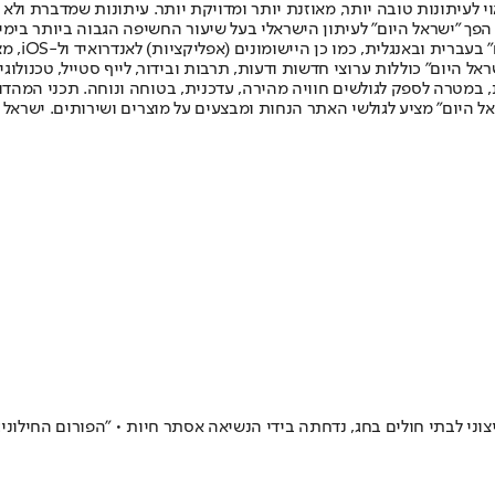
לעיתונות טובה יותר, מאוזנת יותר ומדויקת יותר. עיתונות שמדברת ולא צ
שלום. המהדורה המודפסת הראשונה פורסמה ב-30 ביולי 2007, וב-2010 הפך "ישראל היום" לעיתון הישראלי בעל שי
לחמנוביץ,
ל היום" כוללות ערוצי חדשות ודעות, תרבות ובידור, לייף סטייל, טכנולוגיה
ברית, במטרה לספק לגולשים חוויה מהירה, עדכנית, בטוחה ונוחה. תכני המה
ל היום" מציע לגולשי האתר הנחות ומבצעים על מוצרים ושירותים. ישראל 
 לבתי חולים בחג, נדחתה בידי הנשיאה אסתר חיות • "הפורום החילוני: "