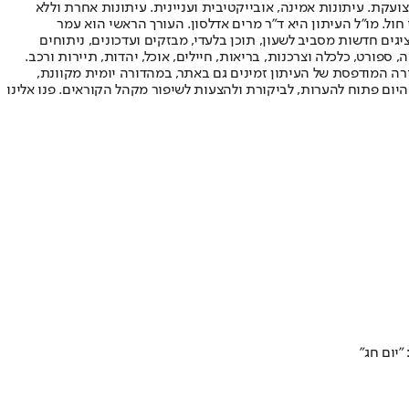
ועקת. עיתונות אמינה, אובייקטיבית ועניינית. עיתונות אחרת וללא
עור החשיפה הגבוה ביותר בימי חול. מו"ל העיתון היא ד"ר מרים אדלסון. העורך הראשי הוא עמר
 והעורך המייסד הוא עמוס רגב. אתרי האינטרנט של "ישראל היום" בעברית ובאנגלית, כמו כן היישומונים (אפליקציות) לאנדרואיד ול-iOS, מציגים חדשות מסביב לשעון, תוכן בלעדי, מבזקים ועדכונים, ניתוחים
, ספורט, כלכלה וצרכנות, בריאות, חיילים, אוכל, יהדות, תיירות ורכב.
דורה המודפסת של העיתון זמינים גם באתר, במהדורה יומית מקוונת,
היום פתוח להערות, לביקורת ולהצעות לשיפור מקהל הקוראים. פנו אלינו
יום חג"