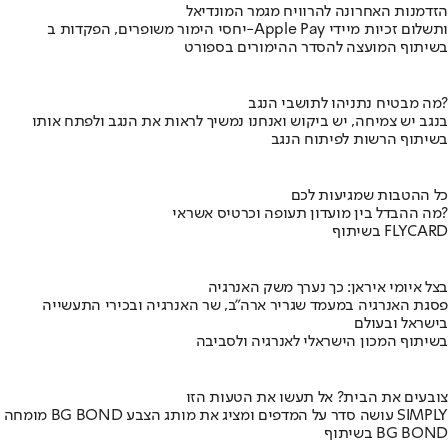
הזדמנות האחרונה להרוויח מגמר המונדיאל
יחסי הימור משופרים, הפקדות ב-Apple Pay ותשלום זכיות מיידי
בשיתוף המועצה להסדר ההימורים בספורט
מה מבטיח נתניהו לתושבי הנגב?
בנגב יש צמיחה, יש ביקוש ואנחנו נמשיך לראות את הנגב ולפתח אותו
בשיתוף הרשות לפיתוח הנגב
כל ההטבות שמגיעות לכם
מה ההבדל בין מועדון תעופה וכרטיס אשראי?
בשיתוף FLYCARD
בצל איומי איראן: כך נערך משק האנרגיה
פסגת האנרגיה במעמד שגריר ארה"ב, שר האנרגיה ובכירי התעשייה
בישראל ובעולם
בשיתוף המכון הישראלי לאנרגיה ולסביבה
צובעים את הבית? אל תעשו את הטעות הזו
מומחה BG BOND עושה סדר על המדפים ומציג את מותג הצבע SIMPLY
בשיתוף BG BOND