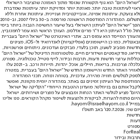
"ישראל היום" הוא גוף תקשורת שנוסד מתוך האמונה שהציבור הישראלי
ראוי לעיתונות טובה יותר, מאוזנת יותר ומדויקת יותר. עיתונות שמדברת
ולא צועקת. עיתונות אמינה, אובייקטיבית ועניינית. עיתונות אחרת וללא
תשלום. המהדורה המודפסת הראשונה פורסמה ב-30 ביולי 2007, וב-2010
הפך "ישראל היום" לעיתון הישראלי בעל שיעור החשיפה הגבוה ביותר בימי
חול. מו"ל העיתון היא ד"ר מרים אדלסון. העורך הראשי הוא עמר לחמנוביץ,
והעורך המייסד הוא עמוס רגב. אתרי האינטרנט של "ישראל היום" בעברית
ובאנגלית, כמו כן היישומונים (אפליקציות) לאנדרואיד ול-iOS, מציגים
חדשות מסביב לשעון, תוכן בלעדי, מבזקים ועדכונים, ניתוחים ופרשנויות,
וידיאו, פודקאסטים ושידורים חיים. פלטפורמות הדיגיטל של "ישראל היום"
כוללות ערוצי חדשות ודעות, תרבות ובידור, לייף סטייל, טכנולוגיה, ספורט,
כלכלה וצרכנות, בריאות, חיילים, אוכל, יהדות, תיירות ורכב. ב-2021 עלו
לאוויר האתר החדש והיישומון החדש של "ישראל היום" בעברית, במטרה
לספק לגולשים חוויה מהירה, עדכנית, בטוחה ונוחה. תכני המהדורה
המודפסת של העיתון זמינים גם באתר, במהדורה יומית מקוונת, ואפשר
לקבל אותם גם בניוזלטר. מועדון ההטבות הייחודי "הקליקה של ישראל
היום" מציע לגולשי האתר הנחות ומבצעים על מוצרים ושירותים. ישראל
היום פתוח להערות, לביקורת ולהצעות לשיפור מקהל הקוראים. פנו אלינו
במייל hayom@israelhayom.co.il.
יום שני, 20.7.2026
ו' באב תשפ"ו
חדשות
דעות
ספורט
ForReal
תרבות ובידור