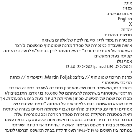
אוכל
מגזין
אנחנו מגייסים
English
X
יהדות
חדשות היהדות
מזכירה תעמוד לדין: סייעה לרצח של אלפים בשואה
אישה שעבדה כמזכירה של מפקד מחנה שטוטהוף מואשמת ב"רצח
השיטתי של אסירים יהודים" • היא תועמד לדין בביהמ"ש לנוער, כי הייתה
קטינה בעת המעשים
אסף גולן
7/2/2021, 11:59
,עודכן
7/2/2021, 13:40
0
מחנה הריכוז שטוטהוף // צילום: Martin Poljak, ויקיפדיה // מחנה
הריכוז שטוטהוף
בצעד חריג,
הואשמה ביום שישי
האחרון מזכירה לשעבר במחנה הריכוז
הגרמני שטוטהוף בשותפות לרציחתם של 10,000 בני אדם. התובעים לא
מסרו את שמה של האישה, מכיוון שהייתה קטינה בעת ביצוע הפעולות, אך
ציינו שהיא מואשמת בסיוע לאחראים על המחנה "ברצח השיטתי של
אסירים יהודיים, פרטיזנים פולניים ושבויי מלחמה רוסיים בצורה שיטתית
וזאת במסגרת תפקידה כמזכירת מפקד המחנה וכסטנוגרפית שלו".
מדובר במקרה נדיר יחסית, במסגרתו אשת צוות שלא עסקה ברצח עצמו
מואשמת בבית המשפט הגרמני. האישה, שהייתה אז קטינה ושירתה
במחנה בין השנים 1943 ל-1945 תעמוד לדין בבית המשפט הגרמני לנוער