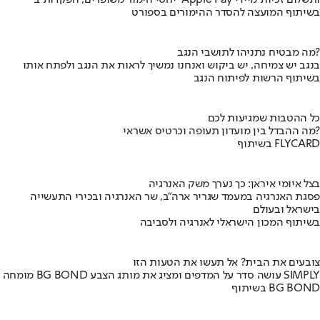
יחסי הימור משופרים, הפקדות ב-Apple Pay ותשלום זכיות מיידי
בשיתוף המועצה להסדר ההימורים בספורט
מה מבטיח נתניהו לתושבי הנגב?
בנגב יש צמיחה, יש ביקוש ואנחנו נמשיך לראות את הנגב ולפתח אותו
בשיתוף הרשות לפיתוח הנגב
כל ההטבות שמגיעות לכם
מה ההבדל בין מועדון תעופה וכרטיס אשראי?
בשיתוף FLYCARD
בצל איומי איראן: כך נערך משק האנרגיה
פסגת האנרגיה במעמד שגריר ארה"ב, שר האנרגיה ובכירי התעשייה
בישראל ובעולם
בשיתוף המכון הישראלי לאנרגיה ולסביבה
צובעים את הבית? אל תעשו את הטעות הזו
מומחה BG BOND עושה סדר על המדפים ומציג את מותג הצבע SIMPLY
בשיתוף BG BOND