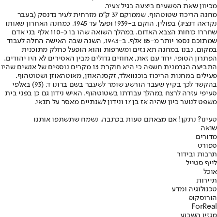
מכיוון שאת הפשעים ביצעה בגיל צעיר.
מחנה הריכוז שטוטהוף, שממוקם 37 ק"מ מזרחית לעיר גדנסק (בעבר
נקראה דנציג) בפולין, הוקם ב-1939 ופעל עד 1945, כמחנה האחרון שאותו
שחררו כוחות הצבא האדום. במהלך השואה שהו בו כ-110 אלף בני אדם
שמתוכם נספו יותר מ-85 אלף. ב-1943, השנה שבה האישה החלה לעבוד
במקום, נבנו במחנה תא גזים ומשרפות והוא הופעל כחלק מתוכנית
הפתרון הסופי. יחד עם זאת, אחוזים גדולים מבין האסירים לא היו יהודים.
התביעה הגרמנית חשפה כי היא חוקרת 13 מקרים נוספים של אנשים שהיו
פעילים במחנות הריכוז בוכנוואלד, זקסנהאוזן, מאוטהאוזן ושטוטהוף.
בהקשר לכך בקיץ שעבר הורשע שומר לשעבר בשם ברונו ד. (93) באלפי
סעיפי עזרה לרצח במהלך עבודתו בשטוטהוף. האיש נידון גם כן בפני בית
משפט לנוער כיון שהיה אז בן 17 ונידון לשנתיים מאסר על תנאי.
טעינו? נתקן! אם מצאתם טעות בכתבה, נשמח שתשתפו אותנו
שואה
מדורים
ספורט
תרבות ובידור
לייף סטייל
אוכל
תיירות
טכנולוגיה ומדע
הורוסקופ
ForReal
מגזין השבוע