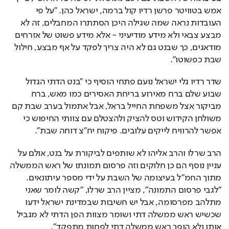
אמש בטוויטר פרשן רדיו קול ברמה, ישראל כהן. "על פי 
העובדות נראה שמה שגילה היכן הסתתרו המחבלים, זה לא 
מבצע צבאי ולא מידע מודיעיני - אלא מידע פשוט של אזרחים 
מודאגים, כך שבנט גם לא היה צריך לפקד על אף מבצע, חילול 
שבת כפשוטו".
‏שדר רדיו גלי ישראל נועם פתחי הוסיף כי "בנט הדתי הגדול 
שבוע שלם ברח מאירוע בריחת האסירים כמו מאש, ברח 
מביקור אצל משפחת החייל בראל, אבל אתמול בערב שבת קם 
משולחן הקידוש וטס להציק ולהצטלם עם צוותי החיפוש כי 
אפשר להרוויח לייקים עלובים. פיקוח יח"צ דוחה שבת".
הרב שרלו והרב אליהו לא שותפים לביקורת על בנט, אולם על 
עניין נוסף הם כן חלוקים וזה פרסום תמונתו של ראש הממשלה 
מתוך החמ"ל בעיצומה של השבת על ידי מספר עיתונאים. 
"לגבי פרסום התמונה", מציין הרב שרלו, "קשה לומר שאני 
מתלהב מפרסומה, אבל יש חשיבות שבמדינת ישראל ידעו 
שכשיש ראש ממשלה דתי ושומר מצוות הפן הדתי לא מגביל 
אותו ולא הופך ראש ממשלה דתי לפחות מתפקד".