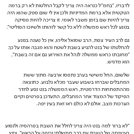
לדבריו, "בחמ"ל כנראה היה צריך לקבל החלטות לא רק ברמה 
הטקטית אלא ברמת המדיניות ולכן אין לי שום ספק שהוא היה 
צריך להיות שם בזמן משבר לאומי. זו צריכה להיות פסיקה 
בנוגע לכל ראש ממשלה ללא כל קשר לזהותו ולשיוכו הפוליטי".
גם לרב העיר צפת, הרב שמואל אליהו, אין כל טענה בנוגע 
להחלטתו של בנט להגיע בשבת לשטח והוא מגבה אותו על כך. 
"מחובתו כראש ממשלה לנהל את האירוע גם אם זה בשבת", 
הוא מדגיש.
שלשום, החל משישי בערב נתפסו ארבעה מתוך ששת 
המחבלים שברחו בשבוע שעבר מכלא גלבוע. כתוצאה 
מההתפתחות הדרמטית, ראש הממשלה בנט נסע לחדר 
הפיקוד של המצוד אחר המחבלים, התעדכן בפרטים וקיים 
הערכות מצב, אולם לא כולם ראו זאת בעין יפה.
"לא ברור למה בנט היה צריך לחלל את השבת בפרהסיה ולנסוע 
בעיצומה של השבת עם רכב ממשלתי וכיפה על הראש", צייץ 