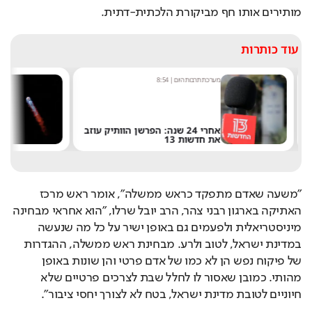
מותירים אותו חף מביקורת הלכתית-דתית.
עוד כותרות
מערכת תרבות היום
|
8:54
שחר 
אחרי 24 שנה: הפרשן הוותיק עוזב
את חדשות 13
של 
"משעה שאדם מתפקד כראש ממשלה", אומר ראש מרכז 
האתיקה בארגון רבני צהר, הרב יובל שרלו, "הוא אחראי מבחינה 
מיניסטריאלית ולפעמים גם באופן ישיר על כל מה שנעשה 
במדינת ישראל, לטוב ולרע. מבחינת ראש ממשלה, ההגדרות 
של פיקוח נפש הן לא כמו של אדם פרטי והן שונות באופן 
מהותי. כמובן שאסור לו לחלל שבת לצרכים פרטיים שלא 
חיוניים לטובת מדינת ישראל, בטח לא לצורך יחסי ציבור".