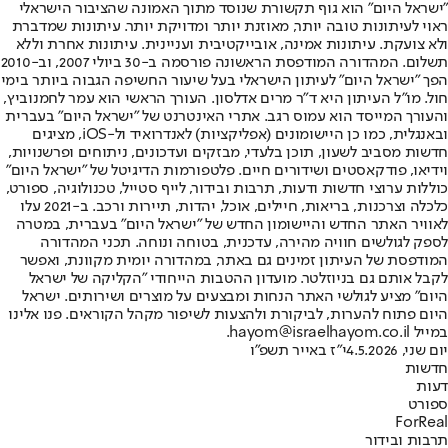
"ישראל היום" הוא גוף תקשורת שנוסד מתוך האמונה שהציבור הישראלי
ראוי לעיתונות טובה יותר, מאוזנת יותר ומדויקת יותר. עיתונות שמדברת
ולא צועקת. עיתונות אמינה, אובייקטיבית ועניינית. עיתונות אחרת וללא
תשלום. המהדורה המודפסת הראשונה פורסמה ב-30 ביולי 2007, וב-2010
הפך "ישראל היום" לעיתון הישראלי בעל שיעור החשיפה הגבוה ביותר בימי
חול. מו"ל העיתון היא ד"ר מרים אדלסון. העורך הראשי הוא עמר לחמנוביץ,
והעורך המייסד הוא עמוס רגב. אתרי האינטרנט של "ישראל היום" בעברית
ובאנגלית, כמו כן היישומונים (אפליקציות) לאנדרואיד ול-iOS, מציגים
חדשות מסביב לשעון, תוכן בלעדי, מבזקים ועדכונים, ניתוחים ופרשנויות,
וידיאו, פודקאסטים ושידורים חיים. פלטפורמות הדיגיטל של "ישראל היום"
כוללות ערוצי חדשות ודעות, תרבות ובידור, לייף סטייל, טכנולוגיה, ספורט,
כלכלה וצרכנות, בריאות, חיילים, אוכל, יהדות, תיירות ורכב. ב-2021 עלו
לאוויר האתר החדש והיישומון החדש של "ישראל היום" בעברית, במטרה
לספק לגולשים חוויה מהירה, עדכנית, בטוחה ונוחה. תכני המהדורה
המודפסת של העיתון זמינים גם באתר, במהדורה יומית מקוונת, ואפשר
לקבל אותם גם בניוזלטר. מועדון ההטבות הייחודי "הקליקה של ישראל
היום" מציע לגולשי האתר הנחות ומבצעים על מוצרים ושירותים. ישראל
היום פתוח להערות, לביקורת ולהצעות לשיפור מקהל הקוראים. פנו אלינו
במייל hayom@israelhayom.co.il.
יום שני, 4.5.2026
י"ז באייר תשפ"ו
חדשות
דעות
ספורט
ForReal
תרבות ובידור