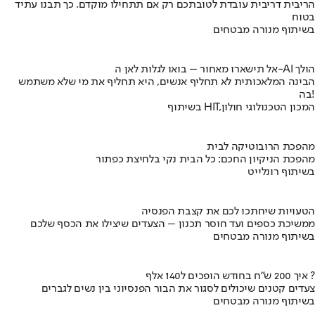
הריבית דריבית עובדת לטובתכם רק אם תתחילו מוקדם. כך תבנו עתיד
בטוח
בשיתוף מנורה מבטחים
אל תישארו מאחור – בואו לגלות לאן ה-AI הולך
הבינה המלאכותית לא תחליף אנשים, היא תחליף את מי שלא משתמש
בה!
בשיתוף HIT,המכון הטכנולוגי חולון
מהפכת הרובוטיקה לבית
מהפכת הניקיון החכם: כל הבית נקי בלחיצת כפתור
בשיתוף רונלייט
הטעויות שיחתכו לכם את קצבת הפנסיה
ממשיכת כספים ועד חוסר תכנון – הצעדים שיצילו את הכסף שלכם
בשיתוף מנורה מבטחים
איך 200 ש"ח בחודש הופכים ל140 אלף ?
צעדים קטנים שיכולים לסגור את הבור הפנסיוני בין נשים לגברים
בשיתוף מנורה מבטחים