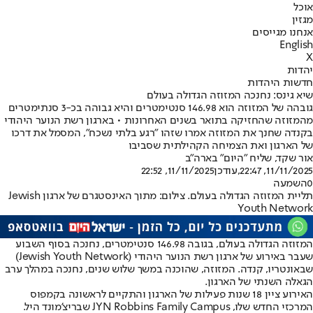
אוכל
מגזין
אנחנו מגייסים
English
X
יהדות
חדשות היהדות
שיא גינס: נחנכה המזוזה הגדולה בעולם
גובהה של המזוזה הוא 146.98 סנטימטרים והיא גבוהה בכ-3 סנתימטרים
מהמזוזה שהחזיקה בתואר בשנים האחרונות • בארגון רשת הנוער היהודי
בקנדה שחנך את המזוזה אמרו שזהו "רגע בלתי נשכח", המסמל את דרכו
של הארגון ואת הצמיחה הקהילתית שסביבו
אור שקד, שליח "היום" בארה"ב
11/11/2025, 22:47
,עודכן
11/11/2025, 22:52
0
השמעה
תליית המזוזה הגדולה בעולם. צילום: מתוך האינסטגרם של ארגון Jewish
Youth Network
המזוזה הגדולה בעולם, בגובה 146.98 סנטימטרים, נחנכה בסוף השבוע
שעבר באירוע של ארגון רשת הנוער היהודי (Jewish Youth Network)
שבאונטריו, קנדה. המזוזה, שהוכנה במשך שלוש שנים, נחנכה במהלך ערב
הגאלה השנתי של הארגון.
האירוע ציין 18 שנות פעילות של הארגון והתקיים לראשונה בקמפוס
המרכזי החדש שלו, JYN Robbins Family Campus שבריצ’מונד היל.