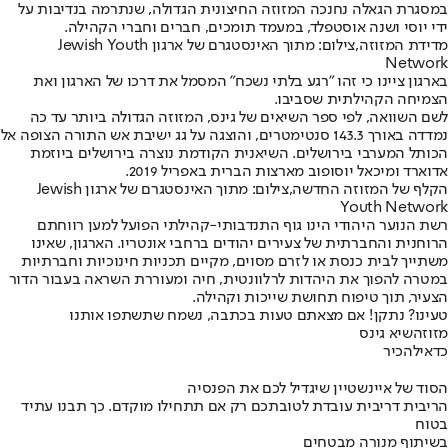
במסגרת הגאלה נחנכה המזוזה החיצונית הגדולה, שנתרמה בנדיבות על
ידי יוסי ושנה אוסטפלד, במעמד תומכים, חברים וחברי הקהילה.
מדידת המזוזה,צילום: מתוך האינסטגרם של ארגון Jewish Youth
Network
בארגון ציינו כי זהו "רגע בלתי נשכח" המסמל את דרכו של הארגון ואת
הצמיחה הקהילתית שסביבו.
לשם השוואה, לפי ספר השיאים של גינס, המזוזה הגדולה ביותר עד כה
נמדדה באורך 143.3 סנטימטרים, והוצגה על גג ישיבת אש התורה הצופה אל
הכותל המערבי בירושלים. השיאנית הקודמת נוצרה בירושלים ביוזמת
אדוארד ומיכאל יוסופוב מארצות הברית באפריל 2019.
הקלף של המזוזה החדשה,צילום: מתוך האינסטגרם של ארגון Jewish
Youth Network
רשת הנוער היהודי הינו גוף התנדבותי-קהילתי הפועל למען רווחתם
הרוחנית והחברתית של צעירים יהודים ברחבי אונטריו. הארגון, שאינו
משתייך לבית כנסת או לזרם מסוים, מקיים תכניות חינוכיות וחברתיות
במטרה להפוך את היהדות לרלוונטית, חיה ומעוררת השראה בעבור הדור
הצעיר, תוך טיפוח תחושת שייכות וקהילה.
טעינו? נתקן! אם מצאתם טעות בכתבה, נשמח שתשתפו אותנו
מזוזה
שיא גינס
כדאי
להכיר
הסוד של איינשטיין שיגדיל לכם את הפנסיה
הריבית דריבית עובדת לטובתכם רק אם תתחילו מוקדם. כך תבנו עתיד
בטוח
בשיתוף מנורה מבטחים