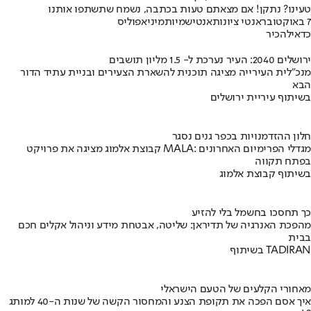
טעינו? נתקן! אם מצאתם טעות בכתבה, נשמח שתשתפו אותנו
7 באוקטובר
אנטי ציונות
אנטישמיות
מיניאפוליס
כדאי
להכיר
ירושלים 2040: העיר נערכת ל- 1.5 מליון תושבים
מנכ"לית העירייה מציגה תוכנית להשארת הצעירים ובניית עתיד הדור
הבא
בשיתוף עיריית ירושלים
חלון ההזדמנויות בכפר גנים נסגר
קבוצת אלמוג מציגה את פרויקט MALA: מגדלי הפרימיום האחרונים
בפתח תקווה
בשיתוף קבוצת אלמוג
כך תחסכו בחשמל בלי להזיע
מהפכת האנרגיה של תדיראן: שליטה, אבטחת מידע וניהול אקלים חכם
בבית
בשיתוף TADIRAN
מאחורי הקלעים של הטעם הישראלי
איך אסם הפכה את תקופת הצנע והמחסור הקשה של שנות ה-40 למותג