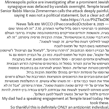
Minneapolis police are investigating after a prominent Jewish
synagogue was defaced by vandals overnight. Temple Israel
Senior Rabbi Marcia Zimmerman calls the attack deeply painful,
saying it was not a political statement, but a clear act of
hate.
https://t.co/Pl1ZTkxDlK
October 8, 2025
— News Talk 830 WCCO (@wccoradio)
מסתמן כי הגרפיטי רוסס בליל שלישי האחרון, 7.10. "זה לא פותר שום
בעיה, והאשמת יהודים אמריקנים ב
מינסוטה
במה שקורה ברחבי העולם
היא דברי שטנה,
זו אנטישמיות
", אמרה הרבנית מרסיה צימרמן. "זה לא
קשור לחילוקי דעות פוליטיים, זה קשור לשנאה".
השתמשו בשם הקוד של חמאס לטבח
על הבניין רוססו הכתובות: "היזהרו ציונים", "לעזאזל עם הציונות" ו"שיטפון
אל-אקצא", שם הקוד של חמאס לטבח. כמו כן, על הבניין רוססו גם 14
משולשים אדומים הפוכים - סמל המזוהה עם חמאס, זאת בעקבות
השימוש של ארגון הטרור בסמל זה בסרטונים שהפיקה הזרוע הצבאית
לסימון מטרות ישראליות. הסמל הופיע לאחרונה גם בכתובות נוספות
שרוססו על מוסדות יהודיים במהלך מלחמת חרבות ברזל.
"אם אתם מבינים את הניואנסים והמציאות המורכבת של העולם ורואים
אחד את השני כבני אדם - זה משהו שלא עושים. זו התעלמות מאנושיות
של אחרים על ידי קידום שנאה והפצת שנאה", אמרה צימרמן. "אבל זה לא
ימנע מאיתנו להמשיך לעשות את עבודתנו, לקדם עבודה בין-דתית, להיות
יהודים וללמד על ישראל. נמשיך לפעול למען השלום".
My dad had a speaking engagement at Temple Israel today. He
took these.
So thankful this is definitely ONLY an antizionist individual,