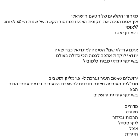
מאחורי הקלעים של הטעם הישראלי
איך אסם הפכה את תקופת הצנע והמחסור הקשה של שנות ה-40 למותג
לאומי?
בשיתוף אסם
אתם עוד לא שם? הטיסה למונדיאל כבר יצאה
יונדאי לוקחת אתכם לבמה הכי גדולה בעולם
בשיתוף יונדאי מבית כלמוביל
ירושלים 2040: העיר נערכת ל- 1.5 מליון תושבים
מנכ"לית העירייה מציגה תוכנית להשארת הצעירים ובניית עתיד הדור
הבא
בשיתוף עיריית ירושלים
מדורים
ספורט
תרבות ובידור
לייף סטייל
אוכל
תיירות