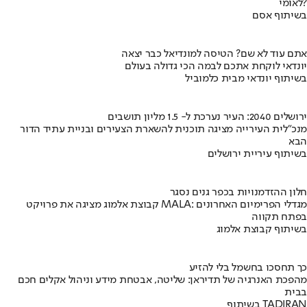
לאומי?
בשיתוף אסם
אתם עוד לא שם? הטיסה למונדיאל כבר יצאה
יונדאי לוקחת אתכם לבמה הכי גדולה בעולם
בשיתוף יונדאי מבית כלמוביל
ירושלים 2040: העיר נערכת ל- 1.5 מליון תושבים
מנכ"לית העירייה מציגה תוכנית להשארת הצעירים ובניית עתיד הדור
הבא
בשיתוף עיריית ירושלים
חלון ההזדמנויות בכפר גנים נסגר
קבוצת אלמוג מציגה את פרויקט MALA: מגדלי הפרימיום האחרונים
בפתח תקווה
בשיתוף קבוצת אלמוג
כך תחסכו בחשמל בלי להזיע
מהפכת האנרגיה של תדיראן: שליטה, אבטחת מידע וניהול אקלים חכם
בבית
בשיתוף TADIRAN