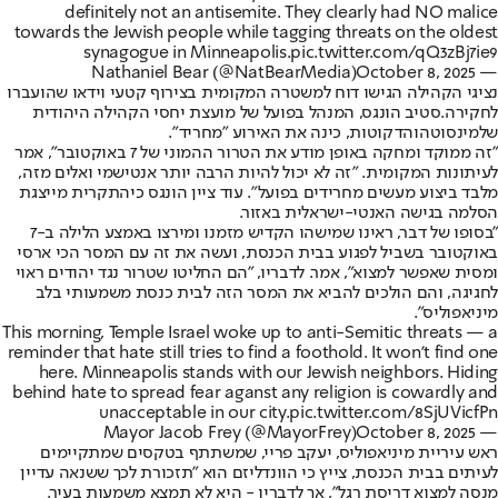
definitely not an antisemite. They clearly had NO malice
towards the Jewish people while tagging threats on the oldest
synagogue in Minneapolis.
pic.twitter.com/qQ3zBj7ie9
October 8, 2025
— Nathaniel Bear (@NatBearMedia)
נציגי הקהילה הגישו דוח למשטרה המקומית בצירוף קטעי וידאו שהועברו
לחקירה.
סטיב הונגס, המנהל בפועל של מועצת יחסי הקהילה היהודית
של
מינסוטה
והדקוטות, כינה את האירוע "מחריד".
"זה ממוקד ומחקה באופן מודע את הטרור ההמוני של 7 באוקטובר", אמר
לעיתונות המקומית. "זה לא יכול להיות הרבה יותר אנטישמי ואלים מזה,
מלבד ביצוע מעשים מחרידים בפועל". עוד ציין הונגס כי
התקרית מייצגת
הסלמה בגישה האנטי-ישראלית באזור.
"בסופו של דבר, ראינו שמישהו הקדיש מזמנו ומירצו באמצע הלילה ב-7
באוקטובר בשביל לפגוע בבית הכנסת, ועשה את זה עם המסר הכי ארסי
ומסית שאפשר למצוא", אמר. לדבריו, "הם החליטו שטרור נגד יהודים ראוי
לחגיגה, והם הולכים להביא את המסר הזה לבית כנסת משמעותי בלב
מיניאפוליס".
This morning, Temple Israel woke up to anti-Semitic threats — a
reminder that hate still tries to find a foothold. It won’t find one
here. Minneapolis stands with our Jewish neighbors. Hiding
behind hate to spread fear aganst any religion is cowardly and
unacceptable in our city.
pic.twitter.com/8SjUVicfPn
October 8, 2025
— Mayor Jacob Frey (@MayorFrey)
ראש עיריית מיניאפוליס, יעקב פריי, שמשתתף בטקסים שמתקיימים
לעיתים בבית הכנסת, צייץ כי הוונדליזם הוא "תזכורת לכך ששנאה עדיין
מנסה למצוא דריסת רגל", אך לדבריו - היא לא תמצא משמעות בעיר.