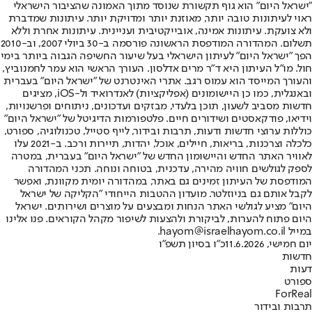
"ישראל היום" הוא גוף תקשורת שנוסד מתוך האמונה שהציבור הישראלי
ראוי לעיתונות טובה יותר, מאוזנת יותר ומדויקת יותר. עיתונות שמדברת
ולא צועקת. עיתונות אמינה, אובייקטיבית ועניינית. עיתונות אחרת וללא
תשלום. המהדורה המודפסת הראשונה פורסמה ב-30 ביולי 2007, וב-2010
הפך "ישראל היום" לעיתון הישראלי בעל שיעור החשיפה הגבוה ביותר בימי
חול. מו"ל העיתון היא ד"ר מרים אדלסון. העורך הראשי הוא עמר לחמנוביץ,
והעורך המייסד הוא עמוס רגב. אתרי האינטרנט של "ישראל היום" בעברית
ובאנגלית, כמו כן היישומונים (אפליקציות) לאנדרואיד ול-iOS, מציגים
חדשות מסביב לשעון, תוכן בלעדי, מבזקים ועדכונים, ניתוחים ופרשנויות,
וידיאו, פודקאסטים ושידורים חיים. פלטפורמות הדיגיטל של "ישראל היום"
כוללות ערוצי חדשות ודעות, תרבות ובידור, לייף סטייל, טכנולוגיה, ספורט,
כלכלה וצרכנות, בריאות, חיילים, אוכל, יהדות, תיירות ורכב. ב-2021 עלו
לאוויר האתר החדש והיישומון החדש של "ישראל היום" בעברית, במטרה
לספק לגולשים חוויה מהירה, עדכנית, בטוחה ונוחה. תכני המהדורה
המודפסת של העיתון זמינים גם באתר, במהדורה יומית מקוונת, ואפשר
לקבל אותם גם בניוזלטר. מועדון ההטבות הייחודי "הקליקה של ישראל
היום" מציע לגולשי האתר הנחות ומבצעים על מוצרים ושירותים. ישראל
היום פתוח להערות, לביקורת ולהצעות לשיפור מקהל הקוראים. פנו אלינו
במייל hayom@israelhayom.co.il.
יום חמישי, 11.6.2026
כ"ו בסיון תשפ"ו
חדשות
דעות
ספורט
ForReal
תרבות ובידור