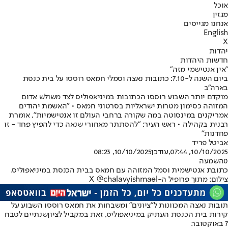
אוכל
מגזין
אנחנו מגייסים
English
X
יהדות
חדשות היהדות
"אין אנטישמי מזה"
ביום השנה ל-7.10: כתובות נאצה וסמלי חמאס רוססו על בית כנסת
בארה"ב
מוקדם יותר השבוע רוססו הכתובות במיניאפוליס לצד משולש אדום
המזוהה כסימון מטרות ישראליות בסרטוני חמאס • "האשמת יהודים
אמריקנים במינסוטה במה שקורה ברחבי העולם זו אנטישמיות", אומרת
רבנית בקהילה • ראש העיר: "להסתתר מאחורי שנאה כדי להפיץ פחד - זו
פחדנות"
אביטל פריד
10/10/2025, 07:44
,עודכן
10/10/2025, 08:23
0
השמעה
כתובת אנטישמית וסמל המזוהה עם חמאס בבית הכנסת במיניאפוליס.
צילום: מתוך פרופיל ה-X @chalavyishmael
תובות נאצה המכוונות ל"ציונים" ומשבחות את חמאס רוססו השבוע על
קירות בית הכנסת העתיק במיניאפוליס, זאת במקביל לציון
שנתיים לטבח
7 באוקטובר
.