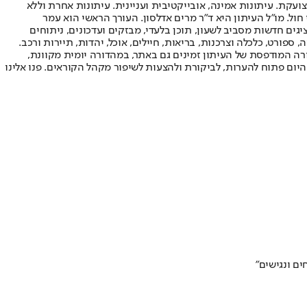
ועקת. עיתונות אמינה, אובייקטיבית ועניינית. עיתונות אחרת וללא
עור החשיפה הגבוה ביותר בימי חול. מו"ל העיתון היא ד"ר מרים אדלסון. העורך הראשי הוא עמר
 והעורך המייסד הוא עמוס רגב. אתרי האינטרנט של "ישראל היום" בעברית ובאנגלית, כמו כן היישומונים (אפליקציות) לאנדרואיד ול-iOS, מציגים חדשות מסביב לשעון, תוכן בלעדי, מבזקים ועדכונים, ניתוחים
, ספורט, כלכלה וצרכנות, בריאות, חיילים, אוכל, יהדות, תיירות ורכב.
דורה המודפסת של העיתון זמינים גם באתר, במהדורה יומית מקוונת,
היום פתוח להערות, לביקורת ולהצעות לשיפור מקהל הקוראים. פנו אלינו
ם ונגישים"