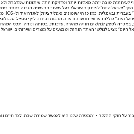
לעיתונות טובה יותר, מאוזנת יותר ומדויקת יותר. עיתונות שמדברת ולא צ
שלום. המהדורה המודפסת הראשונה פורסמה ב-30 ביולי 2007, וב-2010 הפך "ישראל היום" לעיתון הישראלי בעל שי
לחמנוביץ,
ל היום" כוללות ערוצי חדשות ודעות, תרבות ובידור, לייף סטייל, טכנולוגיה
ברית, במטרה לספק לגולשים חוויה מהירה, עדכנית, בטוחה ונוחה. תכני המה
ל היום" מציע לגולשי האתר הנחות ומבצעים על מוצרים ושירותים. ישראל 
 על חוקי ההלכה • "המטרה שלנו היא לאפשר שמירת שבת, לצד חיים נוחי