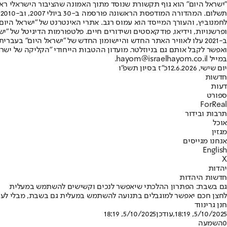
"ישראל היום" הוא גוף תקשורת שנוסד מתוך האמונה שהציבור הישראלי ראוי 
ת
ופרשנויות, וידיאו, פודקאסטים ושידורים חיים. פלטפורמות הדיגיטל של "ישרא
ב-2021 עלו לאוויר האתר החדש והיישומון החדש של "ישראל היום" בע
ואפשר לקבל אותם גם בניוזלטר. מועדון ההטבות הייחודי "הקליקה של ישרא
במייל hayom@israelhayom.co.il.
יום שישי, 12.6.2026
כ"ז בסיון תשפ"ו
חדשות
דעות
ספורט
ForReal
תרבות ובידור
אוכל
מגזין
אנחנו מגייסים
English
X
יהדות
חדשות היהדות
גם בשבת: הפתרון ההלכתי שיאפשר לנכים וקשישים להשתמש במעלית
לחצן חכם יאפשר למוגבלים בתנועה להשתמש במעלית גם בשבת, מבלי לעבור
חנן גרינווד
5/10/2025, 18:19
,עודכן
5/10/2025, 18:19
0
השמעה