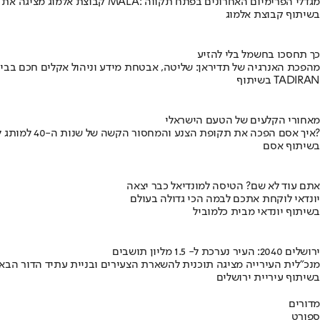
קבוצת אלמוג מציגה את פרויקט MALA: מגדלי הפרימיום האחרונים בפתח תקווה
בשיתוף קבוצת אלמוג
כך תחסכו בחשמל בלי להזיע
מהפכת האנרגיה של תדיראן: שליטה, אבטחת מידע וניהול אקלים חכם בבי
בשיתוף TADIRAN
מאחורי הקלעים של הטעם הישראלי
איך אסם הפכה את תקופת הצנע והמחסור הקשה של שנות ה-40 למותג לאומי?
בשיתוף אסם
אתם עוד לא שם? הטיסה למונדיאל כבר יצאה
יונדאי לוקחת אתכם לבמה הכי גדולה בעולם
בשיתוף יונדאי מבית כלמוביל
ירושלים 2040: העיר נערכת ל- 1.5 מליון תושבים
מנכ"לית העירייה מציגה תוכנית להשארת הצעירים ובניית עתיד הדור הבא
בשיתוף עיריית ירושלים
מדורים
ספורט