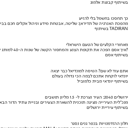
בשיתוף קבוצת אלמוג
כך תחסכו בחשמל בלי להזיע
מהפכת האנרגיה של תדיראן: שליטה, אבטחת מידע וניהול אקלים חכם בבי
בשיתוף TADIRAN
מאחורי הקלעים של הטעם הישראלי
איך אסם הפכה את תקופת הצנע והמחסור הקשה של שנות ה-40 למותג לאומי?
בשיתוף אסם
אתם עוד לא שם? הטיסה למונדיאל כבר יצאה
יונדאי לוקחת אתכם לבמה הכי גדולה בעולם
בשיתוף יונדאי מבית כלמוביל
ירושלים 2040: העיר נערכת ל- 1.5 מליון תושבים
מנכ"לית העירייה מציגה תוכנית להשארת הצעירים ובניית עתיד הדור הבא
בשיתוף עיריית ירושלים
חלון ההזדמנויות בכפר גנים נסגר