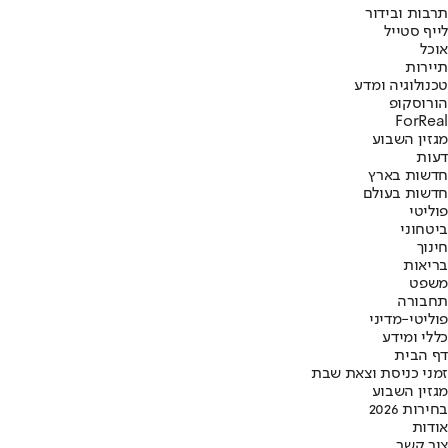
תרבות ובידור
לייף סטייל
אוכל
תיירות
טכנולוגיה ומדע
הורוסקופ
ForReal
מגזין השבוע
דעות
חדשות בארץ
חדשות בעולם
פוליטי
ביטחוני
חינוך
בריאות
משפט
תחבורה
פוליטי-מדיני
כללי ומידע
דף הבית
זמני כניסת וצאת שבת
מגזין השבוע
בחירות 2026
אודות
צור קשר