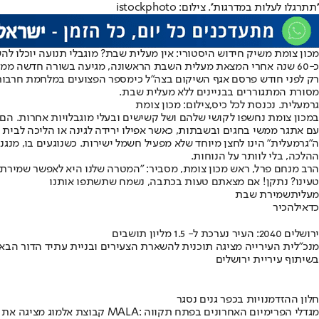
''תתרגלו לעלות במדרגות''. צילום: istockphoto
מכון צומת משיק חידוש היסטורי: אין מעלית שבת? מוגבלי תנועה יוכלו ל
כ-60 שנה אחרי המצאת מעלית השבת הראשונה, מגיעה בשורה חדשה ממכון צומת: "גרמעלית" - לחצן חכם שמאפשר למוגבלי תנועה להשתמש במעלית רגילה בשבת, מבלי לחלל שבת.
רק לפני חודש פרסם אגף השיקום בצה"ל כי
מספר הפצועים במלחמת חרבות
מסורת המתגוררים בבניינים ללא מעלית שבת.
גרמעלית. נכנסת לכל כיס,צילום: מכון צומת
במכון צומת נחשפו לקושי שלהם ושל קשישים ובעלי מוגבלויות אחרות. הם
עם אתגר ממשי בחגים ובשבתות, כאשר אפילו ירידה לגינה או הליכה לבית
ה"גרמעלית" הינו לחצן מיוחד שלא מפעיל חשמל ישירות. כשנוגעים בו, מנ
ההלכה, בלי לוותר על הנוחות.
הרב מנחם פרל, ראש מכון צומת, מסביר: "המטרה שלנו היא לאפשר שמירת 
טעינו? נתקן! אם מצאתם טעות בכתבה, נשמח שתשתפו אותנו
מעלית
שמירת שבת
כדאי
להכיר
ירושלים 2040: העיר נערכת ל- 1.5 מליון תושבים
מנכ"לית העירייה מציגה תוכנית להשארת הצעירים ובניית עתיד הדור הבא
בשיתוף עיריית ירושלים
חלון ההזדמנויות בכפר גנים נסגר
קבוצת אלמוג מציגה את פרויקט MALA: מגדלי הפרימיום האחרונים בפתח תקווה