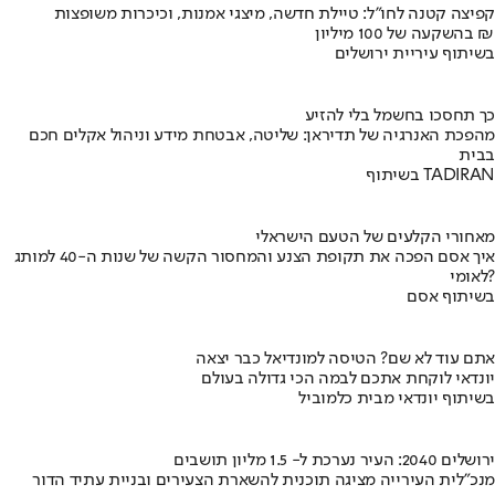
קפיצה קטנה לחו"ל: טיילת חדשה, מיצגי אמנות, וכיכרות משופצות
בהשקעה של 100 מיליון ₪
בשיתוף עיריית ירושלים
כך תחסכו בחשמל בלי להזיע
מהפכת האנרגיה של תדיראן: שליטה, אבטחת מידע וניהול אקלים חכם
בבית
בשיתוף TADIRAN
מאחורי הקלעים של הטעם הישראלי
איך אסם הפכה את תקופת הצנע והמחסור הקשה של שנות ה-40 למותג
לאומי?
בשיתוף אסם
אתם עוד לא שם? הטיסה למונדיאל כבר יצאה
יונדאי לוקחת אתכם לבמה הכי גדולה בעולם
בשיתוף יונדאי מבית כלמוביל
ירושלים 2040: העיר נערכת ל- 1.5 מליון תושבים
מנכ"לית העירייה מציגה תוכנית להשארת הצעירים ובניית עתיד הדור