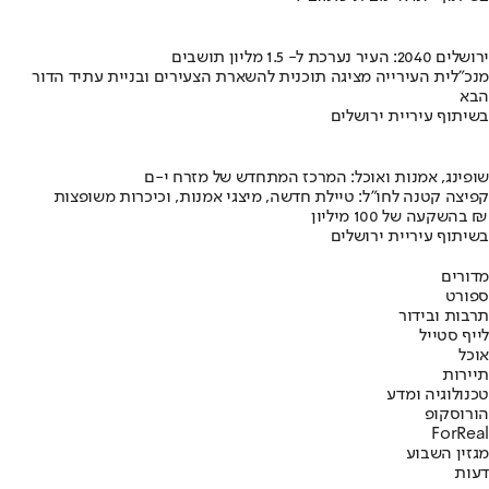
ירושלים 2040: העיר נערכת ל- 1.5 מליון תושבים
מנכ"לית העירייה מציגה תוכנית להשארת הצעירים ובניית עתיד הדור
הבא
בשיתוף עיריית ירושלים
שופינג, אמנות ואוכל: המרכז המתחדש של מזרח י-ם
קפיצה קטנה לחו"ל: טיילת חדשה, מיצגי אמנות, וכיכרות משופצות
בהשקעה של 100 מיליון ₪
בשיתוף עיריית ירושלים
מדורים
ספורט
תרבות ובידור
לייף סטייל
אוכל
תיירות
טכנולוגיה ומדע
הורוסקופ
ForReal
מגזין השבוע
דעות