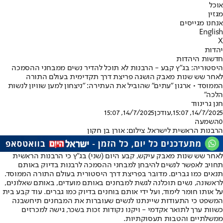
אוכל
מגזין
אנחנו מגייסים
English
X
יהדות
חדשות היהדות
היסטוריה: בג"ץ קבע - הרבנות לא תוכל להדיר נשים ממבחני ההסמכה
לאחר שש שנות מאבק הושגה פריצת דרך תקדימית בעולם התורה
הממוסד • ארגון "עתים" שהוביל את העתירה: "ניצחון למען שוויון לנשות
הלכה"
חנן גרינווד
14/7/2025, 15:07
,עודכן
14/7/2025, 15:07
0
השמעה
הרבנות הראשית לישראל. צילום: אורן בן חקון
לאחר שש שנות מאבק עיקש, קבע היום (שני) בג"ץ כי הרבנות הראשית
תחויב לאפשר לנשים להיבחן למבחני ההסמכה לרבנות בדיוק באותם
תנאים כמו גברים. מדובר בפריצת דרך היסטורית בעולם התורה הממוסד.
לראשונה, נשים תוכלנה לגשת למבחנים באותם מועדים, באותם שאלונים,
על אותו חומר לימוד, ועל ידי אותם בוחנים בדיוק כמו גברים. עוד קבע בית
המשפט כי התעודות שיינתנו לנשים שעוברות את המבחנים תיחשבנה
כשוות ערך לתואר אקדמי - ויקנו נקודות זכות בשכר, גישה למכרזים
ממשלתיים והטבות תעסוקתיות.