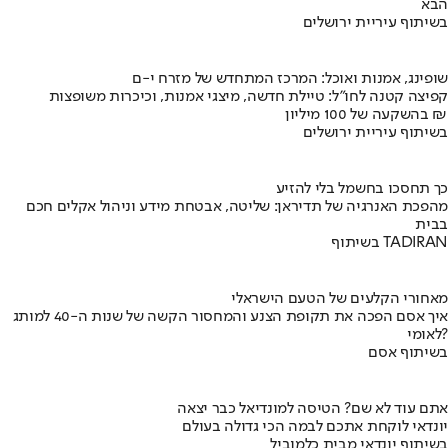
הבא
בשיתוף עיריית ירושלים
שופינג, אמנות ואוכל: המרכז המתחדש של מזרח י-ם
קפיצה קטנה לחו"ל: טיילת חדשה, מיצגי אמנות, וכיכרות משופצות
בהשקעה של 100 מיליון ₪
בשיתוף עיריית ירושלים
כך תחסכו בחשמל בלי להזיע
מהפכת האנרגיה של תדיראן: שליטה, אבטחת מידע וניהול אקלים חכם
בבית
בשיתוף TADIRAN
מאחורי הקלעים של הטעם הישראלי
איך אסם הפכה את תקופת הצנע והמחסור הקשה של שנות ה-40 למותג
לאומי?
בשיתוף אסם
אתם עוד לא שם? הטיסה למונדיאל כבר יצאה
יונדאי לוקחת אתכם לבמה הכי גדולה בעולם
בשיתוף יונדאי מבית כלמוביל