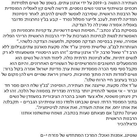
העתירה הוגשה ב-2019 על ידי ארגון עתים, בשמן של נשים תלמידות
חכמים ובשיתוף ארגוני נשים נוספים, ודרשה לשים קץ לאפליה המוסדית
של הרבנות הראשית, שסירבה לאפשר לנשים להיבחן. לאחר ניסיונות
המדינה לדחות, לעכב ולייצר מסלול נפרד - קבע בג"ץ נחרצות: מדובר
באפליה אסורה שאין לה כל הצדקה.
בפסיקת בג"צ נכתב: "..חסימת נשים דרשניות, צדקניות וחכמניות מן
האפשרות לגשת לבחינות הנערכות על ידי הרבנות הראשית הריהי הפליה
אסורה, שאין בבסיסה הצדקה מספקת, ולמעשה הצדקה כלשהי.."
העותרות לבג"צ. שלישית מימין: עו"ד אלה סקעת מארגון עתים,צילום: ללא
הרב ד"ר שאול פרבר, יו"ר ארגון עתים: "זהו רגע היסטורי ומשמעותי לא רק
לנשים דתיות, אלא לציונות הדתית כולה. לימוד תורה של נשים הוא
מהמפעלים החשובים והמרשימים של העשורים האחרונים, והיום הוא
מקבל סוף סוף הכרה ממסדית שוות ערך. מדינת ישראל אמרה בקול ברור:
נשים לומדות תורה מתוך מחויבות, כישרון ויראת שמיים ויש להן מקום של
כבוד בעיצוב חיי הרוח שלנו".
עו"ד אלה סקעת, שייצגה את העתירה, הוסיפה: "בג"ץ שלח היום מסר חד
וברור - אי אפשר להחזיק יותר בהדרה מגדרית במסווה של הלכה. זהו לא
רק ניצחון משפטי, אלא צעד חשוב בהכרה הציבורית במעמדן של נשים
בתוך הממסד הדתי. נשים שנבחנו ולמדו כמו עמיתיהן הגברים - תקבלנה
את אותו יחס, את אותה תעודה, ואת אותה לגיטימציה".
טעינו? נתקן! אם מצאתם טעות בכתבה, נשמח שתשתפו אותנו
הרבנות הראשית
כדאי
להכיר
שופינג, אמנות ואוכל: המרכז המתחדש של מזרח י-ם