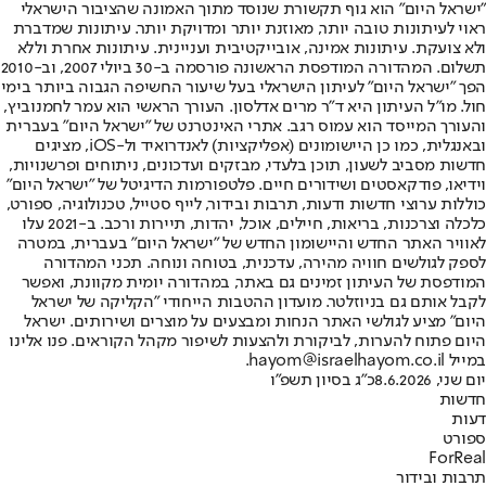
"ישראל היום" הוא גוף תקשורת שנוסד מתוך האמונה שהציבור הישראלי
ראוי לעיתונות טובה יותר, מאוזנת יותר ומדויקת יותר. עיתונות שמדברת
ולא צועקת. עיתונות אמינה, אובייקטיבית ועניינית. עיתונות אחרת וללא
תשלום. המהדורה המודפסת הראשונה פורסמה ב-30 ביולי 2007, וב-2010
הפך "ישראל היום" לעיתון הישראלי בעל שיעור החשיפה הגבוה ביותר בימי
חול. מו"ל העיתון היא ד"ר מרים אדלסון. העורך הראשי הוא עמר לחמנוביץ,
והעורך המייסד הוא עמוס רגב. אתרי האינטרנט של "ישראל היום" בעברית
ובאנגלית, כמו כן היישומונים (אפליקציות) לאנדרואיד ול-iOS, מציגים
חדשות מסביב לשעון, תוכן בלעדי, מבזקים ועדכונים, ניתוחים ופרשנויות,
וידיאו, פודקאסטים ושידורים חיים. פלטפורמות הדיגיטל של "ישראל היום"
כוללות ערוצי חדשות ודעות, תרבות ובידור, לייף סטייל, טכנולוגיה, ספורט,
כלכלה וצרכנות, בריאות, חיילים, אוכל, יהדות, תיירות ורכב. ב-2021 עלו
לאוויר האתר החדש והיישומון החדש של "ישראל היום" בעברית, במטרה
לספק לגולשים חוויה מהירה, עדכנית, בטוחה ונוחה. תכני המהדורה
המודפסת של העיתון זמינים גם באתר, במהדורה יומית מקוונת, ואפשר
לקבל אותם גם בניוזלטר. מועדון ההטבות הייחודי "הקליקה של ישראל
היום" מציע לגולשי האתר הנחות ומבצעים על מוצרים ושירותים. ישראל
היום פתוח להערות, לביקורת ולהצעות לשיפור מקהל הקוראים. פנו אלינו
במייל hayom@israelhayom.co.il.
יום שני, 8.6.2026
כ"ג בסיון תשפ"ו
חדשות
דעות
ספורט
ForReal
תרבות ובידור