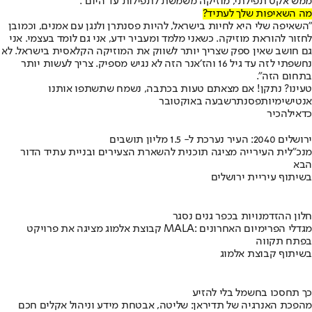
ממש אקט תפילתי, מוזיקה משמשת לתפילות עד היום״.
מה השאיפות שלך לעתיד?
"השאיפה שלי היא לחיות בישראל, להיות פסנתרן ולנגן עם אמנים, וכמובן
לחזור להוראת מוזיקה. כשאני מלמד ומעביר ידע, אני גם לומד בעצמי. אני
גם חושב שאין ספק שצריך יותר לשווק את המוזיקה הקלאסית בישראל. לא
נחשפתי לזה עד גיל 16 והז׳אנר הזה לא נגיש מספיק. צריך לעשות יותר
בתחום הזה".
טעינו? נתקן! אם מצאתם טעות בכתבה, נשמח שתשתפו אותנו
אנטישימיות
פסנתר
שבעה באוקטובר
כדאי
להכיר
ירושלים 2040: העיר נערכת ל- 1.5 מליון תושבים
מנכ"לית העירייה מציגה תוכנית להשארת הצעירים ובניית עתיד הדור
הבא
בשיתוף עיריית ירושלים
חלון ההזדמנויות בכפר גנים נסגר
קבוצת אלמוג מציגה את פרויקט MALA: מגדלי הפרימיום האחרונים
בפתח תקווה
בשיתוף קבוצת אלמוג
כך תחסכו בחשמל בלי להזיע
מהפכת האנרגיה של תדיראן: שליטה, אבטחת מידע וניהול אקלים חכם