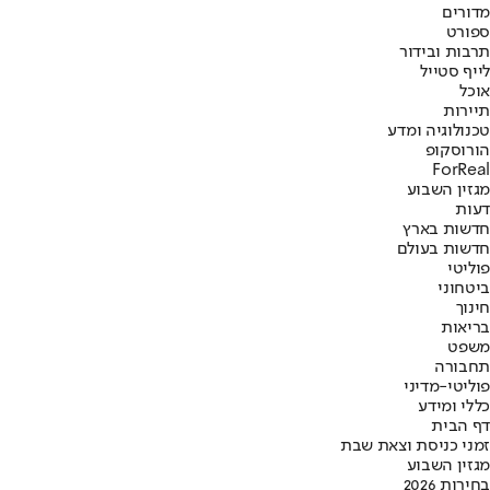
מדורים
ספורט
תרבות ובידור
לייף סטייל
אוכל
תיירות
טכנולוגיה ומדע
הורוסקופ
ForReal
מגזין השבוע
דעות
חדשות בארץ
חדשות בעולם
פוליטי
ביטחוני
חינוך
בריאות
משפט
תחבורה
פוליטי-מדיני
כללי ומידע
דף הבית
זמני כניסת וצאת שבת
מגזין השבוע
בחירות 2026