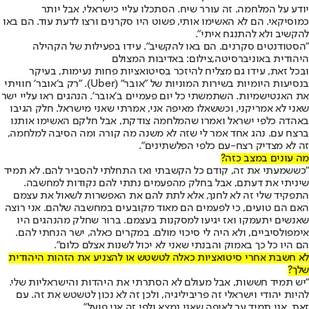
יודע על המלחמה. זה עורר שיח. הסתכלו עליי כישראלי, אבל יותר
כמוסיקאי. הם לא האשימו אותי, פשוט היו סקרנים ורצו לדעת עוד. הם באו
להקשיב ולא להתנגח איתי״.
"הסטודנטים סקרנים. הם באו להקשיב". עידו בפעילות של הקהילה
היהודית באוניברסיטה,צילום: באדיבות המצולם
ובכל זאת, עידו גם מצליח להיזכר בסיטואציות פחות נעימות, בעיקר
בנסיעות היומיות בשירות המוניות של ״אובר״ (Uber). ״רק ב׳אובר׳ חוויתי
את האנטישמיות. השתמשתי כל יום פעמיים ב׳אובר׳. הנהגים ראו עליי ישר
שאני לא אמריקני, וכששאלו מאיפה אני, אמרתי שאני מישראל. חלק הגיבו
באהדה כלפי ישראל ואמרו שהמלחמה צודקת, אבל חלקם האשימו אותנו
ברצח עם. נהג אחד אמר לי שזה לא משנה מה קורה ומה הסיבה למלחמה,
זה לא מצדיק רצח-עם כלפי הפלשתינים״.
מה עונים במצב כזה?
״כששמעתי את זה, קודם כל הקשבתי ואז התחלתי להסביר להם. לא תמיד
שיניתי את דעתם, אבל בחלק מהפעמים נתתי להם נקודות למחשבה.
התפקיד שלי זה לא לחנך, אלא לתת להם את האפשרות לשאול את עצמם
האם הם טועים, כי לפעמים הם מאוד מקובעים במחשבה שלהם. אני רוצה
שאנשים יתעמקו ואז יגיעו למסקנות בעצמם. ברור שחלק מהנהגים היו
אימפולסיביים, ולא היה לי סיכוי מולם. במקרים כאלה, ישר הנחתי להם.
הם היו כל כך באמוק והבנתי שאני לא יכול לשנות אצלם כלום״.
לא חשבת אחרי סיטואציות כאלה לטשטש או להצניע את הזהות היהודית
שלך?
״יש תמיד חששות, אבל מעולם לא הסתרתי את היהדות והישראליות שלי.
להיות יהודי וישראלי זה פריביליגיה, ולכן זה לא נכון לטשטש את זה. עם
זאת, אני תמיד ער לאיפה שאני נמצא ולפי זה אני פועל״.