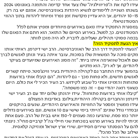
עידו לקח את ה״פריווילגיה״ שלו צעד אחד קדימה והתמנה באוגוסט 2024
בשנתו השנייה ללימודים לנשיא היהדות באוניברסיטה. אמנם יש בה רק
10-15 יהודים, אך היא עדיין מקדשת זמן נפרד ומיוחד ליהדות בתוך ההווי
הסטודנטיאלי.
במסגרת התפקיד עידו נואם באירועים מיוחדים ומפיץ אותם לכלל
הסטודנטים. כך, למשל, באירוע הסיום של התואר, הוא חתם את הנאום שלו
בכמה פסוקי תהילים, שעליהם, לדבריו, לא היה מוכן לוותר.
איך הגעת לתפקיד הזה?
"הגעתי לתפקיד דרך הרב של האוניברסיטה, הרב ישי דינרמן. ראיתי אותו
מקים סוכה על המשאית שלו בסוכות, עובר איתה בעיר ונותן לאנשים לברך
שם ולאכול שווארמה איתו ביחד. ״זה מסוג האירועים שמיועדים בעיקר
ליהודים, אך לא רק", הוא מדגיש.
בהמשך עידו התחבר גם לקהילה היהודית בעיר ווינצ'סטר, פיתח קשרים
לאנשים חדשים, ולא פחות מכך - גם ליהדות. "הם קיבלו אותי בזרועות
פתוחות והזמינו אותי כל שבוע לקידוש. רב העיר הכיר לי את כולם. היום
כשאני רואה יהודי שם - זה כמו משפחה".
"קיבלו אותי בזרועות פתוחות". עידו יהונתן שלום יחד עם רב העיר ישי
דינרמן והחברים בקהילה היהודית,צילום: באדיבות המצולם
עידו ממשיך ומספר על החוויות והאירועים היהודיים, שנעים בהיקפים
ובסדרי גודל שונים: "הייתי בימי שישי עם 10 אנשים, וגם באירועים גדולים
יותר כמו פסח, שהגיעו כמה פעמים ל-150 איש בבית של הרב. פעם אחת
זכיתי להיות באירוע מרגש בנוכחות שני חיילי צה"ל קרביים מחי"ר. ניגנתי
להם על הפסנתר שירים חסידיים, שירי ארץ ישראל ומוזיקה קלאסית.
שילוב של הכל מהכל".
רגע מיוחד אחר היה באחד האירועים המרכזיים, בו עידו קיבל את דסקית