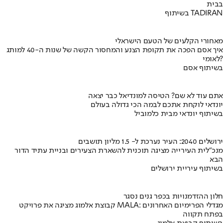
בבית
בשיתוף TADIRAN
מאחורי הקלעים של הטעם הישראלי
איך אסם הפכה את תקופת הצנע והמחסור הקשה של שנות ה-40 למותג
לאומי?
בשיתוף אסם
אתם עוד לא שם? הטיסה למונדיאל כבר יצאה
יונדאי לוקחת אתכם לבמה הכי גדולה בעולם
בשיתוף יונדאי מבית כלמוביל
ירושלים 2040: העיר נערכת ל- 1.5 מליון תושבים
מנכ"לית העירייה מציגה תוכנית להשארת הצעירים ובניית עתיד הדור
הבא
בשיתוף עיריית ירושלים
חלון ההזדמנויות בכפר גנים נסגר
קבוצת אלמוג מציגה את פרויקט MALA: מגדלי הפרימיום האחרונים
בפתח תקווה