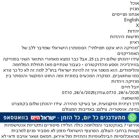
אוכל
מגזין
אנחנו מגייסים
English
X
יהדות
חדשות היהדות
ראיון
"מוזיקה היא אקט תפילתי": הפסנתרן הישראלי שמדבר ללב של
האמריקנים
עידו יהונתן שלום רק בן 25, אבל כבר נמצא מאחורי התואר השני במוזיקה
בווירג'יניה ופסע מהדוקטורט • כעבור שנתיים מאז תחילת המלחמה
והלימודים, הוא מספר איך זה להיות ישראלי בחו"ל, למה זה לא כל כך נורא
כמו שחושבים, המקרה המכעיס במונית ומה החוט המקשר והנסתר בין
מוזיקה ויהדות
יובל חיים
28/6/2025, 07:10
,עודכן
28/6/2025, 07:10
0
השמעה
דרך רצינית ומקצועית, אך בעיקר מהירה. עידו יהונתן שלום בקונצרט
בוינה, אוסטריה. צילום: באדיבות המצולם
אירועי 7 באוקטובר והמלחמה כולה הולידו סיפורים ותקריות אנטישמיות
קשות ברחבי העולם. הפרצוף הישראלי מזמן לא מסביר פנים למרבית
מהאוכלוסיות הבינלאומיות והחזית מול איראן, חמאס ושאר אויבנו ודאי לא