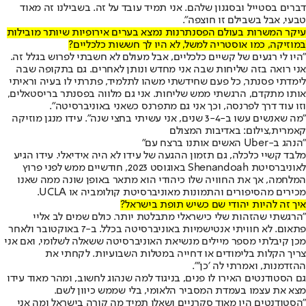
דברים בסטייל ובסגנון שלהם. אני תמיד עובד על זה. בשבילנו זה מאוד
טבעי, אבל בשבילם זו חוצפה".
עיקר המשרות בעולם הפסנתרנות נמצא בערים אירופיות שיותר מובילות
במוזיקה, כמו אוסטריה למשל, לא היו לך חששות כלכליים?
"היו לי רגעים של קשיים כלכליים, אבל מעולם לא חשבתי לפרוש בגלל זה.
אני רואה בזה שליחות שבה אני מחדש ונותן לאחרים. גם בתקופה שבה
לימדתי פסנתר, כל פעם שחידשתי משהו לתלמיד, פתרתי לו בעיה וראיתי
אותו מתקדם, הרגשתי ממש שליחות. אני גם מלווה בפסנתר בריסטאלים,
וזו עוד דרך לפרנסה, וכך אני גם מתפרנס כשאני באוניברסיטה".
"מה שאנשים עשו ב-3-4 שנים, אני עשיתי בחצי שנה". עידו מנגן מוזיקה
קאמרית,צילום: באדיבות המצולם
"הנהג ב-Uber האשים אותנו ברצח עם"
מלבד קשיי כלכלה, גם תזמון ההגעה של עידו לא היה אידיאלי. עידו הגיע
לאוניברסיטת Shenandoah באוגוסט 2023, חודשיים ממש לפני פרוץ
המלחמה, אך את החוויה שלו כיהודי הוא מתאר באופן שונה ממה שאנו
מכירים מהסיפורים והתמונות מאוניברסיטת קולומביה או UCLA.
איך זה להיות יהודי שם כשיש תופת בישראל?
"הרגשתי שהזהות שלי כישראלי מתבלטת יותר. כולם שמים לב אליי
פתאום. לא חוויתי אנטישמיות באוניברסיטה בכלל. ב-7 באוקטובר ולאחר
מכן קיבלתי מספר מיילים מנשיאת האוניברסיטה ששאלה לשלומי, ואם אני
צריך הקלות בלימודים או דחייה במטלות השבועיות. לקחתי את
ההזדמנות, ואמרתי לה ׳כן׳״.
גם הסטודנטים האירו לו פנים, בניגוד למה שנהוג לחשוב, ומהר מאוד עידו
מצא את עצמו בעמדת המסביר הלאומי, בלי שממש כיוון לשם.
״הסטודנטים היו מאוד סקרניים ושאלו תמיד מה קורה בישראל ומה אני