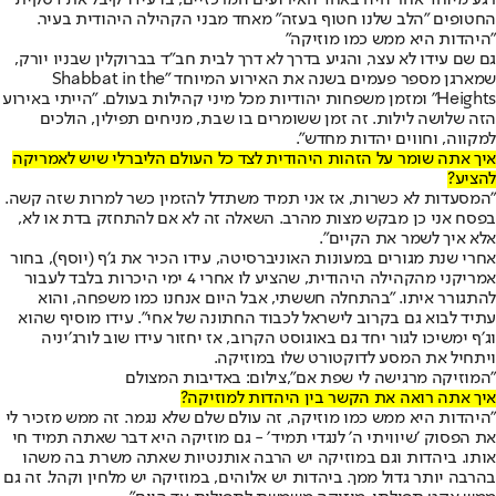
החטופים ״הלב שלנו חטוף בעזה״ מאחד מבני הקהילה היהודית בעיר.
"היהדות היא ממש כמו מוזיקה"
גם שם עידו לא עצר, והגיע בדרך לא דרך לבית חב״ד בברוקלין שבניו יורק,
שמארגן מספר פעמים בשנה את האירוע המיוחד "Shabbat in the
Heights" ומזמן משפחות יהודיות מכל מיני קהילות בעולם. ״הייתי באירוע
הזה שלושה לילות. זה זמן ששומרים בו שבת, מניחים תפילין, הולכים
למקווה, וחווים יהדות מחדש״.
איך אתה שומר על הזהות היהודית לצד כל העולם הליברלי שיש לאמריקה
להציע?
"המסעדות לא כשרות, אז אני תמיד משתדל להזמין כשר למרות שזה קשה.
בפסח אני כן מבקש מצות מהרב. השאלה זה לא אם להתחזק בדת או לא,
אלא איך לשמר את הקיים״.
אחרי שנת מגורים במעונות האוניברסיטה, עידו הכיר את ג׳ף (יוסף), בחור
אמריקני מהקהילה היהודית, שהציע לו אחרי 4 ימי היכרות בלבד לעבור
להתגורר איתו. "בהתחלה חששתי, אבל היום אנחנו כמו משפחה, והוא
עתיד לבוא גם בקרוב לישראל לכבוד החתונה של אחי״. עידו מוסיף שהוא
וג׳ף ימשיכו לגור יחד גם באוגוסט הקרוב, אז יחזור עידו שוב לורג׳יניה
ויתחיל את המסע לדוקטורט שלו במוזיקה.
"המוזיקה מרגישה לי שפת אם",צילום: באדיבות המצולם
איך אתה רואה את הקשר בין היהדות למוזיקה?
"היהדות היא ממש כמו מוזיקה, זה עולם שלם שלא נגמר. זה ממש מזכיר לי
את הפסוק ׳שיוויתי ה׳ לנגדי תמיד׳ - גם מוזיקה היא דבר שאתה תמיד חי
אותו. ביהדות וגם במוזיקה יש הרבה אותנטיות שאתה משרת בה משהו
בהרבה יותר גדול ממך. ביהדות יש אלוהים, במוזיקה יש מלחין וקהל. זה גם