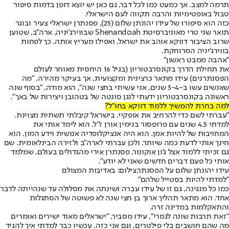
תרמה למצב. אך כמעט כמו לכל דבר, גם כאן יש יוצא דופן בדמות סיפור
טבול באופטימיות והרבה תקווה לעם הישראלי.
כזה הוא סיפורו של עידו יהונתן שלום (25), פסנתרן ישראלי צעיר ובוגר
תואר שני טרי מאוניברסיטת Shenandoah שבווירג'יניה, ארה"ב, שטוען
שרוב הציבור דווקא אוהב את ישראל, ואפילו מעריץ אותה. כך לפחות
בווירג'יניה המרוחקת.
"אהבה ממבט ראשון"
את תחילת הדרך בקונסרבטוריון (בגיל 16 היחסית מאוחר לעולם
הפסנתרנים) עידו מתאר כרצינית ומקצועית, אך בעיקר מהירה. "מה
שאנשים עשו ב-3-4 שנים, אני עשיתי בחצי שנה", הוא מודה, "בסוף שנה
ראשונה בקונסרבטוריון ידעתי לנגן סונטה של בטהובן ויצירות של באך".
למה בחרת להמשיך ללמוד דווקא בחו"ל?
"עברתי לשם כדי להרחיב את אופקיי. בישראל קיבלתי תשתית מצוינת.
למדתי 4.5 שנים עם פרופסור בנימין אורן ז"ל. הוא לימד אותי את
המחויבות של להיות אמן. הוא היה אנציקלופדיה אנושית וידע המון. הוא
חינך אותי לדעת כמה שיותר, ולכן עברתי לארה״ב ולזירה הבינלאומית. שם
גם זכיתי ללמוד אצל ג'ון אוקונור, פסנתרן אירי מהגדולים בעולם, שמלמד
אותי כל פעם דברים חדשים שאני לא יודע".
עידו יהונתן שלום על הפסנתר,צילום: באדיבות המצולם
"למדתי להיות בסטייל שלהם"
כמו כל מנגינה, גם זו של עידו עברה ושינתה את מסלולה עד שנהייתה לדבר
אחד. הוא מתאר תהליך ארוך בן חצי שנה לא פשוטה של הסתגלות
והתאקלמות במדינה זרה.
"זאת תרבות שונה לגמרי", עידו מסביר, "ישראלים מאוד ישירים ואומרים
מה שהם חושבים בלי פילטרים, וגם אני כזה. עכשיו כבר למדתי איך להגיד