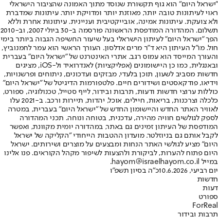
"ישראל היום" הוא גוף תקשורת שנוסד מתוך האמונה שהציבור הישראלי
ראוי לעיתונות טובה יותר, מאוזנת יותר ומדויקת יותר. עיתונות שמדברת
ולא צועקת. עיתונות אמינה, אובייקטיבית ועניינית. עיתונות אחרת וללא
תשלום. המהדורה המודפסת הראשונה פורסמה ב-30 ביולי 2007, וב-2010
הפך "ישראל היום" לעיתון הישראלי בעל שיעור החשיפה הגבוה ביותר בימי
חול. מו"ל העיתון היא ד"ר מרים אדלסון. העורך הראשי הוא עמר לחמנוביץ,
והעורך המייסד הוא עמוס רגב. אתרי האינטרנט של "ישראל היום" בעברית
ובאנגלית, כמו כן היישומונים (אפליקציות) לאנדרואיד ול-iOS, מציגים
חדשות מסביב לשעון, תוכן בלעדי, מבזקים ועדכונים, ניתוחים ופרשנויות,
וידיאו, פודקאסטים ושידורים חיים. פלטפורמות הדיגיטל של "ישראל היום"
כוללות ערוצי חדשות ודעות, תרבות ובידור, לייף סטייל, טכנולוגיה, ספורט,
כלכלה וצרכנות, בריאות, חיילים, אוכל, יהדות, תיירות ורכב. ב-2021 עלו
לאוויר האתר החדש והיישומון החדש של "ישראל היום" בעברית, במטרה
לספק לגולשים חוויה מהירה, עדכנית, בטוחה ונוחה. תכני המהדורה
המודפסת של העיתון זמינים גם באתר, במהדורה יומית מקוונת, ואפשר
לקבל אותם גם בניוזלטר. מועדון ההטבות הייחודי "הקליקה של ישראל
היום" מציע לגולשי האתר הנחות ומבצעים על מוצרים ושירותים. ישראל
היום פתוח להערות, לביקורת ולהצעות לשיפור מקהל הקוראים. פנו אלינו
במייל hayom@israelhayom.co.il.
יום רביעי, 10.6.2026
כ"ה בסיון תשפ"ו
חדשות
דעות
ספורט
ForReal
תרבות ובידור