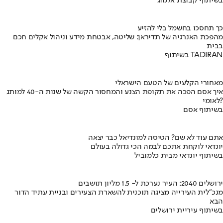
בשיתוף קבוצת אלמוג
כך תחסכו בחשמל בלי להזיע
מהפכת האנרגיה של תדיראן: שליטה, אבטחת מידע וניהול אקלים חכם
בבית
בשיתוף TADIRAN
מאחורי הקלעים של הטעם הישראלי
איך אסם הפכה את תקופת הצנע והמחסור הקשה של שנות ה-40 למותג
לאומי?
בשיתוף אסם
אתם עוד לא שם? הטיסה למונדיאל כבר יצאה
יונדאי לוקחת אתכם לבמה הכי גדולה בעולם
בשיתוף יונדאי מבית כלמוביל
ירושלים 2040: העיר נערכת ל- 1.5 מליון תושבים
מנכ"לית העירייה מציגה תוכנית להשארת הצעירים ובניית עתיד הדור
הבא
בשיתוף עיריית ירושלים