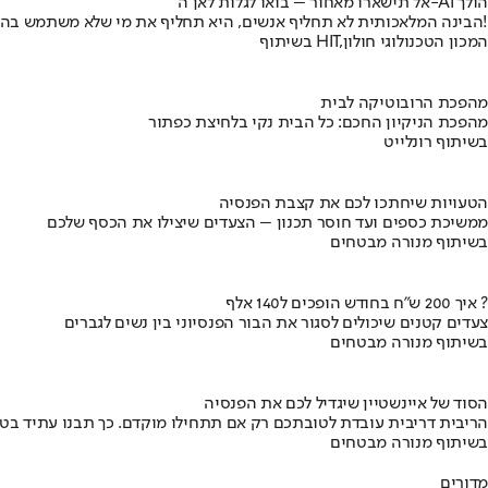
אל תישארו מאחור – בואו לגלות לאן ה-AI הולך
הבינה המלאכותית לא תחליף אנשים, היא תחליף את מי שלא משתמש בה!
בשיתוף HIT,המכון הטכנולוגי חולון
מהפכת הרובוטיקה לבית
מהפכת הניקיון החכם: כל הבית נקי בלחיצת כפתור
בשיתוף רונלייט
הטעויות שיחתכו לכם את קצבת הפנסיה
ממשיכת כספים ועד חוסר תכנון – הצעדים שיצילו את הכסף שלכם
בשיתוף מנורה מבטחים
איך 200 ש"ח בחודש הופכים ל140 אלף ?
צעדים קטנים שיכולים לסגור את הבור הפנסיוני בין נשים לגברים
בשיתוף מנורה מבטחים
הסוד של איינשטיין שיגדיל לכם את הפנסיה
הריבית דריבית עובדת לטובתכם רק אם תתחילו מוקדם. כך תבנו עתיד בט
בשיתוף מנורה מבטחים
מדורים