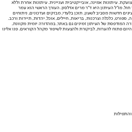
ועקת. עיתונות אמינה, אובייקטיבית ועניינית. עיתונות אחרת וללא
עור החשיפה הגבוה ביותר בימי חול. מו"ל העיתון היא ד"ר מרים אדלסון. העורך הראשי הוא עמר
 והעורך המייסד הוא עמוס רגב. אתרי האינטרנט של "ישראל היום" בעברית ובאנגלית, כמו כן היישומונים (אפליקציות) לאנדרואיד ול-iOS, מציגים חדשות מסביב לשעון, תוכן בלעדי, מבזקים ועדכונים, ניתוחים
, ספורט, כלכלה וצרכנות, בריאות, חיילים, אוכל, יהדות, תיירות ורכב.
דורה המודפסת של העיתון זמינים גם באתר, במהדורה יומית מקוונת,
היום פתוח להערות, לביקורת ולהצעות לשיפור מקהל הקוראים. פנו אלינו
והתפילות