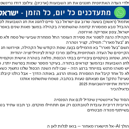
ילדי העדה האתיופית חוגגים את חג השבועות (ארכיון). צילום: דודו גרינשפן
אתמול (ראשון) בשעה שרוב עם ישראל כבר סיים לחגוג את חג השבועות לפנ
ההבדל נובע ממסורת קדומה שהשתמרה בקהילה במשך מאות שנים באפריקה 
ישראל, צפון אפריקה ואירופה.
הקהילה נהגה לספור את ספירת העומר החל ממחרת שביעי של פסח ולא ממח
חג "בעל מארר": תפילה, קציר וטהרה
השם "בעל מארר" בא מהמילים בגֶעז, שפת הקודש של הקהילה, ופירושו חג הק
הקייסים של העדה האתיופית,צילום: מרכז קורת לציוויליזציה יהודית
החג, שנחוג בטקסים ציבוריים בבתי הכנסת, מלוּוה בטהרה אישית וטקסי
לחג השבועות ובהמשך קוראים בתורה, בעיקר מספר שמות בפרשת יתרו, סב
יש משהו מרגש במיוחד ברגע הזה - שבו לוח השנה הכפול שלנו נחשף: כשא
לא כל אחד קיבל את המסורת באותו הרגע, באותה הדרך - אבל כולנו קיבלנו 
טעינו? נתקן! אם מצאתם טעות בכתבה, נשמח שתשתפו אותנו
יהדות אתיופיה
שבועות 2025
כדאי
להכיר
הסוד של איינשטיין שיגדיל לכם את הפנסיה
הריבית דריבית עובדת לטובתכם רק אם תתחילו מוקדם. כך תבנו עתיד בט
בשיתוף מנורה מבטחים
אל תישארו מאחור – בואו לגלות לאן ה-AI הולך