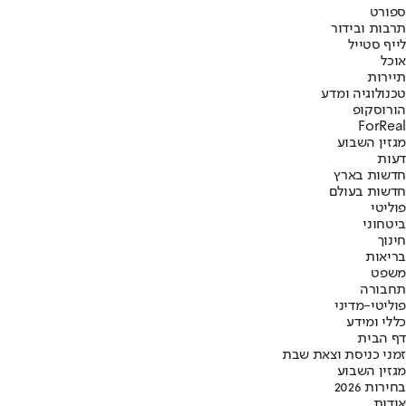
ספורט
תרבות ובידור
לייף סטייל
אוכל
תיירות
טכנולוגיה ומדע
הורוסקופ
ForReal
מגזין השבוע
דעות
חדשות בארץ
חדשות בעולם
פוליטי
ביטחוני
חינוך
בריאות
משפט
תחבורה
פוליטי-מדיני
כללי ומידע
דף הבית
זמני כניסת וצאת שבת
מגזין השבוע
בחירות 2026
אודות