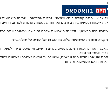
י שבוע - חגגה קהילת ביתא ישראל - יהדות אתיופיה - את חג השבועות של
- מסורת ששורשיה בתרגום המיוחד של מצוות התורה למרחב החיים האתי
רת החג הראשון - ולכן חג השבועות שלהם נחוג שבוע מאוחר יותר, בתו
ציר. וכמו חג השבועות שלנו, גם הוא חג של הודיה על יבול השדה.
ת. אנשי הקהילה מתרחצים, לובשים בגדים חדשים, ומתאספים יחד למעמד 
יב מעמד הר סיני.
נחנו פוגשים יהדות חיה ונושמת, ששמרה על עצמה באהבה ובאמונה רחוקה 
אותה, ואנו נושאים אותה יחד.
וח