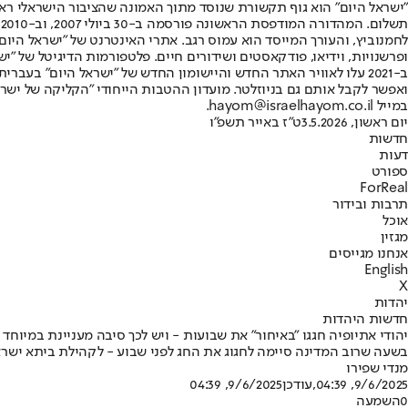
"ישראל היום" הוא גוף תקשורת שנוסד מתוך האמונה שהציבור הישראלי ראוי 
ת
ופרשנויות, וידיאו, פודקאסטים ושידורים חיים. פלטפורמות הדיגיטל של "ישרא
ב-2021 עלו לאוויר האתר החדש והיישומון החדש של "ישראל היום" בע
ואפשר לקבל אותם גם בניוזלטר. מועדון ההטבות הייחודי "הקליקה של ישרא
במייל hayom@israelhayom.co.il.
יום ראשון, 3.5.2026
ט"ז באייר תשפ"ו
חדשות
דעות
ספורט
ForReal
תרבות ובידור
אוכל
מגזין
אנחנו מגייסים
English
X
יהדות
חדשות היהדות
יהודי אתיופיה חגגו "באיחור" את שבועות - ויש לכך סיבה מעניינת במיוחד
בשעה שרוב המדינה סיימה לחגוג את החג לפני שבוע - לקהילת ביתא ישר
מנדי שפירו
9/6/2025, 04:39
,עודכן
9/6/2025, 04:39
0
השמעה