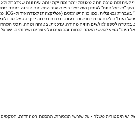
לעיתונות טובה יותר, מאוזנת יותר ומדויקת יותר. עיתונות שמדברת ולא צ
שלום. המהדורה המודפסת הראשונה פורסמה ב-30 ביולי 2007, וב-2010 הפך "ישראל היום" לעיתון הישראלי בעל שי
לחמנוביץ,
ל היום" כוללות ערוצי חדשות ודעות, תרבות ובידור, לייף סטייל, טכנולוגיה
ברית, במטרה לספק לגולשים חוויה מהירה, עדכנית, בטוחה ונוחה. תכני המה
ל היום" מציע לגולשי האתר הנחות ומבצעים על מוצרים ושירותים. ישראל 
אל יש היסטוריה משלה • על שורשי המסורת, ההכנות המיוחדות, הטקסים 