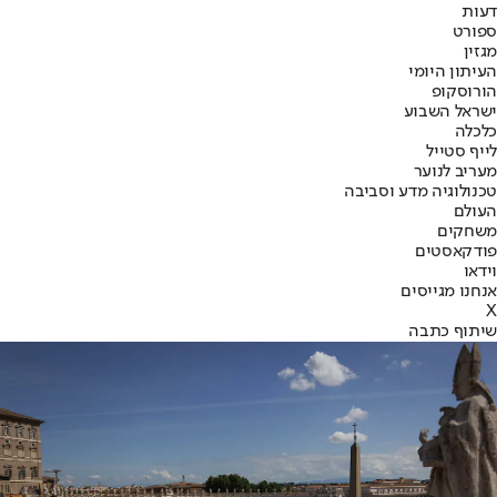
דעות
ספורט
מגזין
העיתון היומי
הורוסקופ
ישראל השבוע
כלכלה
לייף סטייל
מעריב לנוער
טכנולוגיה מדע וסביבה
העולם
משחקים
פודקאסטים
וידאו
אנחנו מגייסים
X
שיתוף כתבה