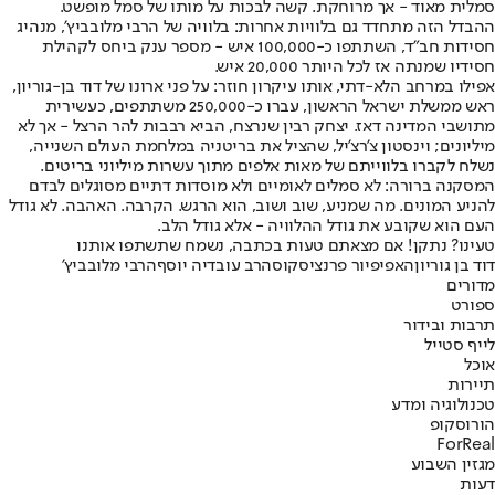
סמלית מאוד - אך מרוחקת. קשה לבכות על מותו של סמל מופשט.
ההבדל הזה מתחדד גם בלוויות אחרות: בלוויה של הרבי מלובביץ', מנהיג
חסידות חב"ד, השתתפו כ-100,000 איש - מספר ענק ביחס לקהילת
חסידיו שמנתה אז לכל היותר 20,000 איש.
אפילו במרחב הלא-דתי, אותו עיקרון חוזר: על פני ארונו של דוד בן-גוריון,
ראש ממשלת ישראל הראשון, עברו כ-250,000 משתתפים, כעשירית
מתושבי המדינה דאז. יצחק רבין שנרצח, הביא רבבות להר הרצל - אך לא
מיליונים; וינסטון צ'רצ'יל, שהציל את בריטניה במלחמת העולם השנייה,
נשלח לקברו בלווייתם של מאות אלפים מתוך עשרות מיליוני בריטים.
המסקנה ברורה: לא סמלים לאומיים ולא מוסדות דתיים מסוגלים לבדם
להניע המונים. מה שמניע, שוב ושוב, הוא הרגש. הקרבה. האהבה. לא גודל
העם הוא שקובע את גודל ההלוויה - אלא גודל הלב.
טעינו? נתקן! אם מצאתם טעות בכתבה, נשמח שתשתפו אותנו
דוד בן גוריון
האפיפיור פרנציסקוס
הרב עובדיה יוסף
הרבי מלובביץ'
מדורים
ספורט
תרבות ובידור
לייף סטייל
אוכל
תיירות
טכנולוגיה ומדע
הורוסקופ
ForReal
מגזין השבוע
דעות