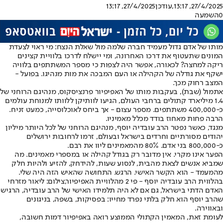
27/4/2025, 13:17
,עודכן
27/4/2025, 13:17
0
השמעה
מותו של אדם גדול מעמיד חברה שלמה מול שאלת הנצח: מי ראוי לצעדת
המונים שתעטוף את דרכו האחרונה, ומי יישלח לדרכו בלוויית קצינים
ריקה למחצה? לכאורה, אפשר היה לצפות כי מספר המשתתפים בלוויה
ישקף את גודלה של הקהילה או העם המבכה את מות מנהיגו. בפועל -
המצב רחוק מכך.
אתמול (שבת), בעקבות מותו של האפיפיור פרנציסקוס, מנהיגם הרוחני של
1.4 מיליארד קתולים ברחבי העולם, הגיעו לוותיקן ללוותו למנוחת עולמים
כ-400,000 משתתפים. מספר עצום - אך ביחס לאוכלוסייה, כמעט זניח.
הרבה פחות מאחוז בודד מכלל מאמיניו.
מנגד, כאשר נפטר הרב עובדיה יוסף, מנהיגם הרוחני של לכל היותר מיליון
יהודים מסורתיים וחרדים בישראל ובעולם, זרמו לרחובות ירושלים
כ-800,000 בני אדם. 80% מהמאמינים ליוו את רבם.
הפער אינו מקרי. אין מדובר רק בגודל קהילה או במספרי מאמינים. מה
שמביא אנשים לצאת מהבית, לנסוע שעות, להידחק, להזיע ולהיות חלק
מהמעמד - הוא הקשר האישי. הרגש. התחושה שהאיש הזה היה שלי.
בהלווית הרב עובדיה יוסף - פי 2 מהלוויית האפיפיור,צילום: ליאור מזרחי
האדם הדתי בישראל, גם אם לא היה תלמידו האישי של הרב עובדיה, הרגיש
שהרב יוסף הוא חלק בלתי נפרד מחייו: בפסיקות, בשפה, בניגונים
ובאווירה.
לעומת זאת, המאמין הקתולי הממוצע רואה באפיפיור דמות חשובה,