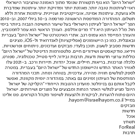
"ישראל היום" הוא גוף תקשורת שנוסד מתוך האמונה שהציבור הישראלי
ראוי לעיתונות טובה יותר, מאוזנת יותר ומדויקת יותר. עיתונות שמדברת
ולא צועקת. עיתונות אמינה, אובייקטיבית ועניינית. עיתונות אחרת וללא
תשלום. המהדורה המודפסת הראשונה פורסמה ב-30 ביולי 2007, וב-2010
הפך "ישראל היום" לעיתון הישראלי בעל שיעור החשיפה הגבוה ביותר בימי
חול. מו"ל העיתון היא ד"ר מרים אדלסון. העורך הראשי הוא עמר לחמנוביץ,
והעורך המייסד הוא עמוס רגב. אתרי האינטרנט של "ישראל היום" בעברית
ובאנגלית, כמו כן היישומונים (אפליקציות) לאנדרואיד ול-iOS, מציגים
חדשות מסביב לשעון, תוכן בלעדי, מבזקים ועדכונים, ניתוחים ופרשנויות,
וידיאו, פודקאסטים ושידורים חיים. פלטפורמות הדיגיטל של "ישראל היום"
כוללות ערוצי חדשות ודעות, תרבות ובידור, לייף סטייל, טכנולוגיה, ספורט,
כלכלה וצרכנות, בריאות, חיילים, אוכל, יהדות, תיירות ורכב. ב-2021 עלו
לאוויר האתר החדש והיישומון החדש של "ישראל היום" בעברית, במטרה
לספק לגולשים חוויה מהירה, עדכנית, בטוחה ונוחה. תכני המהדורה
המודפסת של העיתון זמינים גם באתר, במהדורה יומית מקוונת, ואפשר
לקבל אותם גם בניוזלטר. מועדון ההטבות הייחודי "הקליקה של ישראל
היום" מציע לגולשי האתר הנחות ומבצעים על מוצרים ושירותים. ישראל
היום פתוח להערות, לביקורת ולהצעות לשיפור מקהל הקוראים. פנו אלינו
במייל hayom@israelhayom.co.il.
מבזקים
חדשות
אוכל
תשחץ
ForReal
תרבות