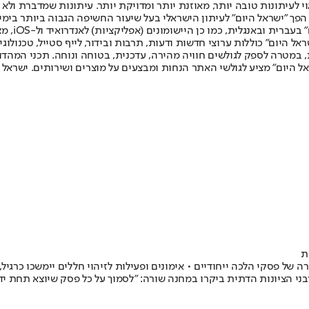
לעיתונות טובה יותר, מאוזנת יותר ומדויקת יותר. עיתונות שמדברת ולא צ
שלום. המהדורה המודפסת הראשונה פורסמה ב-30 ביולי 2007, וב-2010 הפך "ישראל היום" לעיתון הישראלי בעל שי
לחמנוביץ,
ל היום" כוללות ערוצי חדשות ודעות, תרבות ובידור, לייף סטייל, טכנולוגיה
ברית, במטרה לספק לגולשים חוויה מהירה, עדכנית, בטוחה ונוחה. תכני המה
ל היום" מציע לגולשי האתר הנחות ומבצעים על מוצרים ושירותים. ישראל 
ת
פסקי הלכה ייחודיים • אימונים ופעילות לזיהוי חללים יימשכו כרגיל, ו
בני הציונות הדתית ביקרו במחנה שורה: "לסמוך על כל פסק שיוצא תחת יד