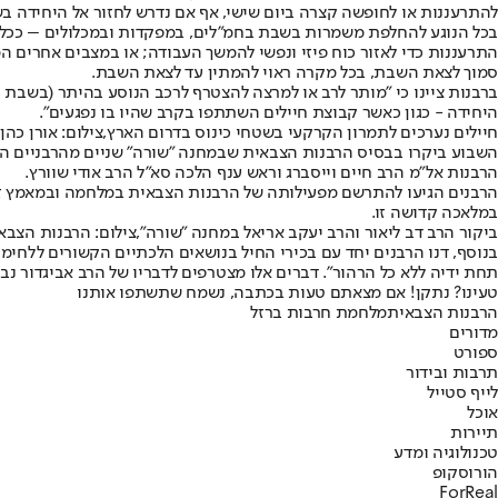
להתרעננות או לחופשה קצרה ביום שישי, אף אם נדרש לחזור אל היחידה ב
בכל הנוגע להחלפת משמרות בשבת בחמ"לים, במפקדות ובמכלולים – ככלל, 
התרעננות כדי לאזור כוח פיזי ונפשי להמשך העבודה; או במצבים אחרים
סמוך לצאת השבת, בכל מקרה ראוי להמתין עד לצאת השבת.
ברבנות ציינו כי "מותר לרב או למרצה להצטרף לרכב הנוסע בהיתר (בשבת ח
היחידה - כגון כאשר קבוצת חיילים השתתפו בקרב שהיו בו נפגעים".
חיילים נערכים לתמרון הקרקעי בשטחי כינוס בדרום הארץ,צילום: אורן כהן
השבוע ביקרו בבסיס הרבנות הצבאית שבמחנה "שורה" שניים מהרבניים הב
הרבנות אל"מ הרב חיים וייסברג וראש ענף הלכה סא"ל הרב אודי שוורץ.
הרבנים הגיעו להתרשם מפעילותה של הרבנות הצבאית במלחמה ובמאמץ זיהוי
במלאכה קדושה זו.
ביקור הרב דב ליאור והרב יעקב אריאל במחנה "שורה",צילום: הרבנות הצבא
בנוסף, דנו הרבנים יחד עם בכירי החיל בנושאים הלכתיים הקשורים ללחימ
תחת ידיה ללא כל הרהור". דברים אלו מצטרפים לדבריו של הרב אביגדור נ
טעינו? נתקן! אם מצאתם טעות בכתבה, נשמח שתשתפו אותנו
הרבנות הצבאית
מלחמת חרבות ברזל
מדורים
ספורט
תרבות ובידור
לייף סטייל
אוכל
תיירות
טכנולוגיה ומדע
הורוסקופ
ForReal