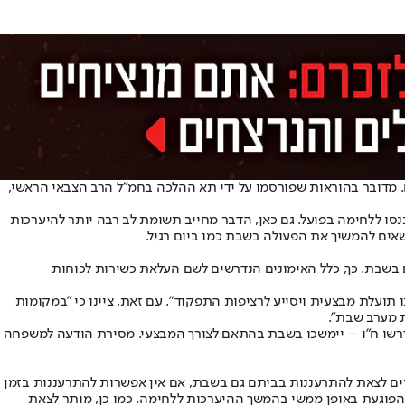
מדובר בהוראות שפורסמו על ידי תא ההלכה בחמ"ל הרב הצבאי הראשי,
סו ללחימה בפועל. גם כאן, הדבר מחייב תשומת לב רבה יותר להיערכות
שאים להמשיך את הפעולה בשבת כמו ביום רגיל.
בשבת. כך, כלל האימונים הנדרשים לשם העלאת כשירות לכוחות
תועלת מבצעית ויסייע לרציפות התפקוד". עם זאת, ציינו כי "במקומות
ת מערב שבת".
ידרשו ח"ו – יימשכו בשבת בהתאם לצורך המבצעי. מסירת הודעה למשפחה
שיים לצאת להתרעננות בביתם גם בשבת, אם אין אפשרות להתרעננות בזמן
פוגעת באופן ממשי בהמשך ההיערכות ללחימה. כמו כן, מותר לצאת