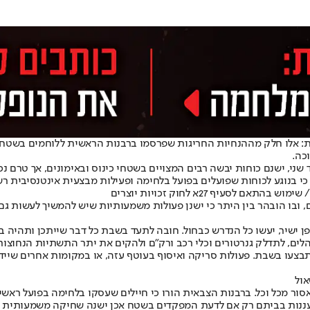
: אלו חלק מההנחיות החריגות שפרסמו ברבנות הראשית ללוחמים בשטח. 
כה.
, ישנם כוחות יבשה רבים המצויים בשטחי כינוס ובאימונים, אך טרם נכנ
 כי בנוגע לכוחות שפועלים בפועל בלחימה ופעילות מבצעית אינטנסיבית ר
עיף 27א לחוק זכויות יוצרים
בו הובהר בין היתר כי ישנן פעולות משמעותיות שיש להמשיך לעשות גם 
ישיר, יעשו כל הנדרש כבחול. חובה לתעד בשבת כל דבר שייתכן ותהיה בו 
הלים, לתדלק גנרטורים וכלי רכב ורק"ם ולהקים את יתר התשתיות הנחוצו
 יתבצעו בשבת. פעולות סריקה ואיסוף בעוטף עזה, או במקומות אחרים שי
אול
אסור מכל וכל. ברבנות הצבאית הורו כי חיילים שעסקו בלחימה בפועל רא
רעננות בביתם רק אם לדעת המפקדים בשטח אכן ישנה שחיקה משמעותית ה