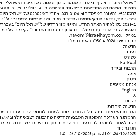
"ישראל היום" הוא גוף תקשורת שנוסד מתוך האמונה שהציבור הישראלי ראוי 
ת
ופרשנויות, וידיאו, פודקאסטים ושידורים חיים. פלטפורמות הדיגיטל של "ישרא
ב-2021 עלו לאוויר האתר החדש והיישומון החדש של "ישראל היום" בע
ואפשר לקבל אותם גם בניוזלטר. מועדון ההטבות הייחודי "הקליקה של ישרא
במייל hayom@israelhayom.co.il.
יום חמישי, 30.4.2026
י"ג באייר תשפ"ו
חדשות
דעות
ספורט
ForReal
תרבות ובידור
אוכל
מגזין
אנחנו מגייסים
English
X
יהדות
חדשות היהדות
הרבנות הצבאית בפסק הלכה חריג: מותר לשחרר לוחמים להתרעננות בשב
ההמתנה הארוכה והמוכנות המבצעית דרשה מהרבנות הצבאית להוציא שורה של 
יהיה לשחרר לוחמים להתרעננות ולהחזירם תוך כדי שבת • שניים מבכירי ר
חנן גרינווד
26/10/2023, 11:01
,עודכן
26/10/2023, 11:01