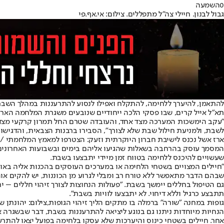
0
השמעה
גבול לבנון. חיילי צה"ל מתפללים. צילום: אי.אף.פי
להתאמן, להיערך ללחימה, להתקלח ואפילו לנסוע להתרעננות במהלך השבת
תא"ל אייל קרים, שבו פסקי הלכה ייחודיים שנובעים משגרת המלחמה הארו
"עקב הימשכות המערכה מצד אחד, והעובדה שטרם החל תמרון קרקעי מצד שני
לשבת, ולמניעת חילול שבת שלא לצורך", הסבירו ברבנות הצבאית, והדגישו
ארז אשל נכנס לישיבת חברון היוקרתית וזעק: הצטרפו למאמץ המלחמתי // שימוש בהתאם לס
המסמך עוסק בהרחבה בשאלות שהגיעו אליהם בימים ובשבועות האחרונים, ו
שעשויים להיכנס ללחימה בטווח זמן מיידי יתבצעו בשבת.
"חיילים המצויים בשטחי הלחימה או במערכים העוסקים בהכנות אליה באופן 
שבהם הדבר מתאפשר ללא טורח רב ומבלי לגרוע מן הכוננות, יש להקים או
גם הטיפול בחללים יימשך בשבת. "פעולות הנחוצות לצורך זיהוי חללים –
תתבצע כרגיל וללא דיחוי. לא יתבצעו לוויות בשבת".
גופות במחנה "שורה" ברמלה בו מתקים הליך זיהוי הגופות,צילום: יהונתן ש
הנחיות מיוחדות ניתנו גם בנוגע ליציאה להתרעננות בשבת, דבר שבשגרה 
אחר. חיילים בשטחי כינוס והיערכות שלא עסקו בלחימה בפועל יצאו להת