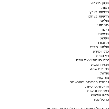
מגזין השבוע
דעות
חדשות בארץ
חדשות בעולם
פוליטי
ביטחוני
חינוך
בריאות
משפט
תחבורה
פוליטי-מדיני
כללי ומידע
דף הבית
זמני כניסת וצאת שבת
מגזין השבוע
בחירות 2026
אודות
צור קשר
נבחרת הכתבים והפרשנים
מדיניות פרטיות
הצהרת נגישות
תנאי שימוש
כדאי
להכיר
הסוד של איינשטיין שיגדיל לכם את הפנסיה