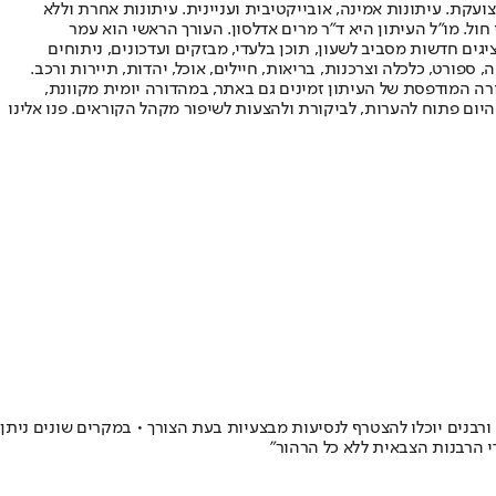
ועקת. עיתונות אמינה, אובייקטיבית ועניינית. עיתונות אחרת וללא
עור החשיפה הגבוה ביותר בימי חול. מו"ל העיתון היא ד"ר מרים אדלסון. העורך הראשי הוא עמר
 והעורך המייסד הוא עמוס רגב. אתרי האינטרנט של "ישראל היום" בעברית ובאנגלית, כמו כן היישומונים (אפליקציות) לאנדרואיד ול-iOS, מציגים חדשות מסביב לשעון, תוכן בלעדי, מבזקים ועדכונים, ניתוחים
, ספורט, כלכלה וצרכנות, בריאות, חיילים, אוכל, יהדות, תיירות ורכב.
דורה המודפסת של העיתון זמינים גם באתר, במהדורה יומית מקוונת,
היום פתוח להערות, לביקורת ולהצעות לשיפור מקהל הקוראים. פנו אלינו
רבנים יוכלו להצטרף לנסיעות מבצעיות בעת הצורך • במקרים שונים ניתן
י הרבנות הצבאית ללא כל הרהור"