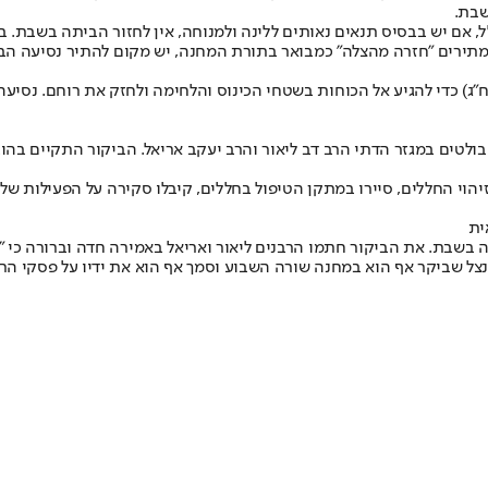
שבת.
אם יש בבסיס תנאים נאותים ללינה ולמנוחה, אין לחזור הביתה בשבת. במ
 המתירים "חזרה מהצלה" כמבואר בתורת המחנה, יש מקום להתיר נסיעה 
"ג) כדי להגיע אל הכוחות בשטחי הכינוס והלחימה ולחזק את רוחם. נסיעה
ולטים במגזר הדתי הרב דב ליאור והרב יעקב אריאל. הביקור התקיים ב
 החללים, סיירו במתקן הטיפול בחללים, קיבלו סקירה על הפעילות של מע
ית
ה בשבת. את הביקור חתמו הרבנים ליאור ואריאל באמירה חדה וברורה כי 
בנצל שביקר אף הוא במחנה שורה השבוע וסמך אף הוא את ידיו על פסקי הר