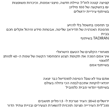
קפיצה קטנה לחו"ל: טיילת חדשה, מיצגי אמנות, וכיכרות משופצות
בהשקעה של 100 מיליון ₪
בשיתוף עיריית ירושלים
כך תחסכו בחשמל בלי להזיע
מהפכת האנרגיה של תדיראן: שליטה, אבטחת מידע וניהול אקלים חכם
בבית
בשיתוף TADIRAN
מאחורי הקלעים של הטעם הישראלי
איך אסם הפכה את תקופת הצנע והמחסור הקשה של שנות ה-40 למותג
לאומי?
בשיתוף אסם
אתם עוד לא שם? הטיסה למונדיאל כבר יצאה
יונדאי לוקחת אתכם לבמה הכי גדולה בעולם
בשיתוף יונדאי מבית כלמוביל
ירושלים 2040: העיר נערכת ל- 1.5 מליון תושבים
מנכ"לית העירייה מציגה תוכנית להשארת הצעירים ובניית עתיד הדור