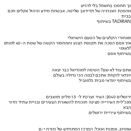
כך תחסכו בחשמל בלי להזיע
מהפכת האנרגיה של תדיראן: שליטה, אבטחת מידע וניהול אקלים חכם
בבית
בשיתוף TADIRAN
מאחורי הקלעים של הטעם הישראלי
איך אסם הפכה את תקופת הצנע והמחסור הקשה של שנות ה-40 למותג
לאומי?
בשיתוף אסם
אתם עוד לא שם? הטיסה למונדיאל כבר יצאה
יונדאי לוקחת אתכם לבמה הכי גדולה בעולם
בשיתוף יונדאי מבית כלמוביל
ירושלים 2040: העיר נערכת ל- 1.5 מליון תושבים
מנכ"לית העירייה מציגה תוכנית להשארת הצעירים ובניית עתיד הדור
הבא
בשיתוף עיריית ירושלים
שופינג, אמנות ואוכל: המרכז המתחדש של מזרח י-ם