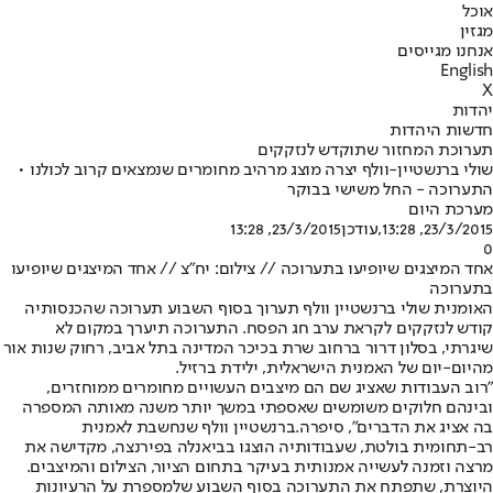
אוכל
מגזין
אנחנו מגייסים
English
X
יהדות
חדשות היהדות
תערוכת המחזור שתוקדש לנזקקים
שולי ברנשטיין-וולף יצרה מוצג מרהיב מחומרים שנמצאים קרוב לכולנו •
התערוכה - החל משישי בבוקר
מערכת היום
23/3/2015, 13:28
,עודכן
23/3/2015, 13:28
0
אחד המיצגים שיופיעו בתערוכה // צילום: יח"צ // אחד המיצגים שיופיעו
בתערוכה
האומנית שולי ברנשטיין וולף תערוך בסוף השבוע תערוכה שהכנסותיה
קודש לנזקקים לקראת ערב חג הפסח. התערוכה תיערך במקום לא
שיגרתי, בסלון דרור ברחוב שרת בכיכר המדינה בתל אביב, רחוק שנות אור
מהיום-יום של האמנית הישראלית, ילידת ברזיל
.
"רוב העבודות שאציג שם הם מיצבים העשויים מחומרים ממוחזרים,
ובינהם חלוקים משומשים שאספתי במשך יותר משנה מאותה המספרה
בה אציג את הדברים", סיפרה.
ברנשטיין וולף שנחשבת לאמנית
רב-תחומית בולטת, שעבודותיה הוצגו בביאנלה בפירנצה, מקדישה את
מרצה וזמנה לעשייה אמנותית בעיקר בתחום הציור, הצילום והמיצבים
.
היוצרת, שתפתח את התערוכה בסוף השבוע שלמספרת על הרעיונות