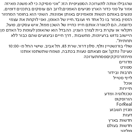
שהובילו אותה לתערוכה הספציפית הזו
: "
אני מסיקה כי לא משנה מאיזה
אזור על פני כדור הארץ מגיעים האמנים,
לרוב הם עוסקים בתכנים דומים,
נוגעים באותם רגשות ומאמינים באותן אמונות. השוני הוא בחומר המחזור
הזמין באזור בו כל אחד חי ועובד
.
חייו של האומן, ואני לוקחת את עצמי
כדוגמה, הם לכאורה אותם חייו כחייו של השכן ממול, איש עסקים, פועל,
חקלאי או עקרת בית לצורך הענין. ההבדל הוא שהאומן לעומת כל האדם מן
היישוב גדוש ברעיונות, מחשבות , דרך חיים וביצועים שהם כבור ללא
תחתית".
שולי בורנשטיין וולף, סלון דרור, שרת 83, תל אביב. שישי החל מ-10:00
טעינו? נתקן! אם מצאתם טעות בכתבה, נשמח שתשתפו אותנו
מיחזור
נזקקים
פסח
תערוכה
מדורים
ספורט
תרבות ובידור
לייף סטייל
אוכל
תיירות
טכנולוגיה ומדע
הורוסקופ
ForReal
מגזין השבוע
דעות
חדשות בארץ
חדשות בעולם
פוליטי