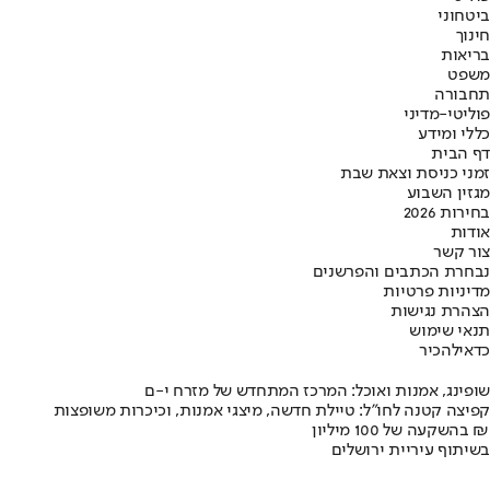
ביטחוני
חינוך
בריאות
משפט
תחבורה
פוליטי-מדיני
כללי ומידע
דף הבית
זמני כניסת וצאת שבת
מגזין השבוע
בחירות 2026
אודות
צור קשר
נבחרת הכתבים והפרשנים
מדיניות פרטיות
הצהרת נגישות
תנאי שימוש
כדאי
להכיר
שופינג, אמנות ואוכל: המרכז המתחדש של מזרח י-ם
קפיצה קטנה לחו"ל: טיילת חדשה, מיצגי אמנות, וכיכרות משופצות
בהשקעה של 100 מיליון ₪
בשיתוף עיריית ירושלים