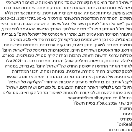
"ישראל היום" הוא גוף תקשורת שנוסד מתוך האמונה שהציבור הישראלי
ראוי לעיתונות טובה יותר, מאוזנת יותר ומדויקת יותר. עיתונות שמדברת
ולא צועקת. עיתונות אמינה, אובייקטיבית ועניינית. עיתונות אחרת וללא
תשלום. המהדורה המודפסת הראשונה פורסמה ב-30 ביולי 2007, וב-2010
הפך "ישראל היום" לעיתון הישראלי בעל שיעור החשיפה הגבוה ביותר בימי
חול. מו"ל העיתון היא ד"ר מרים אדלסון. העורך הראשי הוא עמר לחמנוביץ,
והעורך המייסד הוא עמוס רגב. אתרי האינטרנט של "ישראל היום" בעברית
ובאנגלית, כמו כן היישומונים (אפליקציות) לאנדרואיד ול-iOS, מציגים
חדשות מסביב לשעון, תוכן בלעדי, מבזקים ועדכונים, ניתוחים ופרשנויות,
וידיאו, פודקאסטים ושידורים חיים. פלטפורמות הדיגיטל של "ישראל היום"
כוללות ערוצי חדשות ודעות, תרבות ובידור, לייף סטייל, טכנולוגיה, ספורט,
כלכלה וצרכנות, בריאות, חיילים, אוכל, יהדות, תיירות ורכב. ב-2021 עלו
לאוויר האתר החדש והיישומון החדש של "ישראל היום" בעברית, במטרה
לספק לגולשים חוויה מהירה, עדכנית, בטוחה ונוחה. תכני המהדורה
המודפסת של העיתון זמינים גם באתר, במהדורה יומית מקוונת, ואפשר
לקבל אותם גם בניוזלטר. מועדון ההטבות הייחודי "הקליקה של ישראל
היום" מציע לגולשי האתר הנחות ומבצעים על מוצרים ושירותים. ישראל
היום פתוח להערות, לביקורת ולהצעות לשיפור מקהל הקוראים. פנו אלינו
במייל hayom@israelhayom.co.il.
יום שני, 8.6.2026
כ"ג בסיון תשפ"ו
חדשות
דעות
ספורט
ForReal
תרבות ובידור