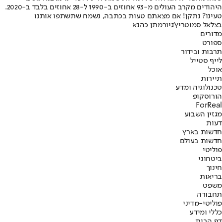
היהודים מקרב העולים מ-93 אחוזים ב-1990 ל-28 אחוזים בלבד ב-2020.
טעינו? נתקן! אם מצאתם טעות בכתבה, נשמח שתשתפו אותנו
בצלאל סמוטריץ'
גיור
מתן כהנא
מדורים
ספורט
תרבות ובידור
לייף סטייל
אוכל
תיירות
טכנולוגיה ומדע
הורוסקופ
ForReal
מגזין השבוע
דעות
חדשות בארץ
חדשות בעולם
פוליטי
ביטחוני
חינוך
בריאות
משפט
תחבורה
פוליטי-מדיני
כללי ומידע
דף הבית