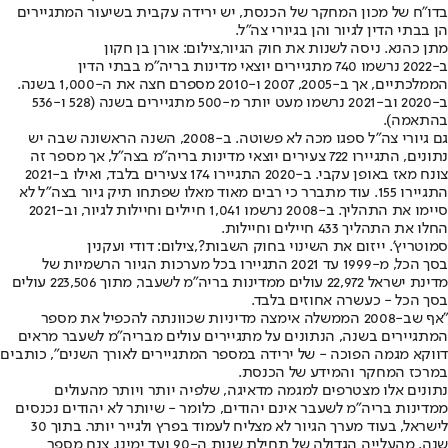
בדו"ח של מכון המחקר של הכנסת, יש ירידה עקבית בשיעור המתגיירים
הן בבתי הדין לגיור והן בגיורי צה"ל.
מתן כהנא. ניסה לשנות את חוק הגיור,צילום: אורן בן חקון
ב-2022 נרשמו 740 מתגיירים יוצאי מדינות בריה"מ בבתי הדין
הממלכתיים, אך ב-2005, 2007 ו-2010 מספרם חצה את ה-1,000 בשנה.
ב-2020 וב-2021 נרשמו מעט יותר מ-500 מתגיירים בשנה (528 ו-536
בהתאמה).
גם גיורי צה"ל ספגו מכה לא פשוטה. ב-2008, השנה הראשונה שבה יש
נתונים, התגיירו 722 צעירים יוצאי מדינות בריה"מ בצה"ל, אך מספר זה
צונח מאז באופן עקבי. ב-2020 התגיירו 174 צעירים בלבד, ואילו ב-2021
התגיירו 155. עוד מתברר כי רבים מאוד מאלו שפתחו תיק גיור בצה"ל לא
סיימו את התהליך. ב-2008 נרשמו 1,041 חיילים וחיילות לגיור, וב-2021
החלו את התהליך 433 חיילים וחיילות.
סמוטריץ'. ייזום את השינוי בחוק השבות?,צילום: דודי ועקנין
בסך הכל, מ-1999 עד 2021 התגיירו בכל מערכות הגיור הרשמיות של
מדינת ישראל 22,972 עולים ממדינות בריה"מ לשעבר, מתוך 223,506 עולים
בסך הכל - כעשרה אחוזים בלבד.
"אף שב-2008 הממשלה אימצה מדיניות שכוונתה להכפיל את מספר
המתגיירים בשנה, הנתונים על מתגיירים עולים מבריה"מ לשעבר מראים
דווקא מגמה הפוכה - של ירידה במספר המתגיירים לאורך השנים", כותבים
במרכז המחקר והמידע של הכנסת.
נתונים אלו מצטרפים למגמה מדאיגה, שלפיה יותר ויותר מהעולים
ממדינות בריה"מ לשעבר אינם יהודים, כלומר - שיותר לא יהודים נכנסים
לישראל, בעוד מערך הגיור לא מצליח לעמוד בפרץ ולגייר יותר. בתוך 30
שנה, מהעלייה הגדולה של תחילת שנות ה-90 ועד ימינו, צנח מספר