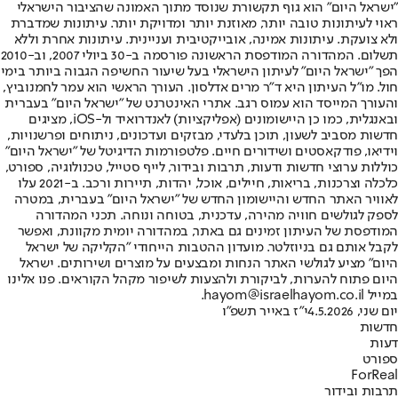
"ישראל היום" הוא גוף תקשורת שנוסד מתוך האמונה שהציבור הישראלי
ראוי לעיתונות טובה יותר, מאוזנת יותר ומדויקת יותר. עיתונות שמדברת
ולא צועקת. עיתונות אמינה, אובייקטיבית ועניינית. עיתונות אחרת וללא
תשלום. המהדורה המודפסת הראשונה פורסמה ב-30 ביולי 2007, וב-2010
הפך "ישראל היום" לעיתון הישראלי בעל שיעור החשיפה הגבוה ביותר בימי
חול. מו"ל העיתון היא ד"ר מרים אדלסון. העורך הראשי הוא עמר לחמנוביץ,
והעורך המייסד הוא עמוס רגב. אתרי האינטרנט של "ישראל היום" בעברית
ובאנגלית, כמו כן היישומונים (אפליקציות) לאנדרואיד ול-iOS, מציגים
חדשות מסביב לשעון, תוכן בלעדי, מבזקים ועדכונים, ניתוחים ופרשנויות,
וידיאו, פודקאסטים ושידורים חיים. פלטפורמות הדיגיטל של "ישראל היום"
כוללות ערוצי חדשות ודעות, תרבות ובידור, לייף סטייל, טכנולוגיה, ספורט,
כלכלה וצרכנות, בריאות, חיילים, אוכל, יהדות, תיירות ורכב. ב-2021 עלו
לאוויר האתר החדש והיישומון החדש של "ישראל היום" בעברית, במטרה
לספק לגולשים חוויה מהירה, עדכנית, בטוחה ונוחה. תכני המהדורה
המודפסת של העיתון זמינים גם באתר, במהדורה יומית מקוונת, ואפשר
לקבל אותם גם בניוזלטר. מועדון ההטבות הייחודי "הקליקה של ישראל
היום" מציע לגולשי האתר הנחות ומבצעים על מוצרים ושירותים. ישראל
היום פתוח להערות, לביקורת ולהצעות לשיפור מקהל הקוראים. פנו אלינו
במייל hayom@israelhayom.co.il.
יום שני, 4.5.2026
י"ז באייר תשפ"ו
חדשות
דעות
ספורט
ForReal
תרבות ובידור