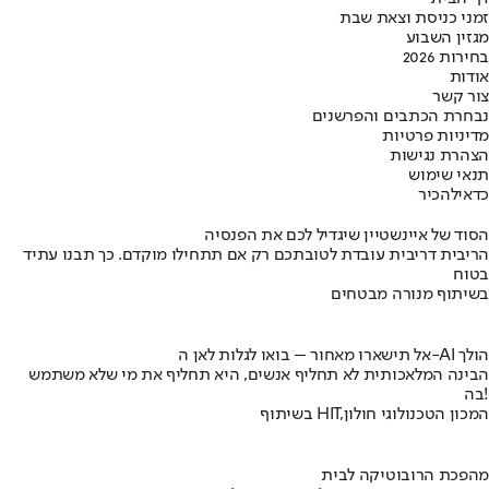
זמני כניסת וצאת שבת
מגזין השבוע
בחירות 2026
אודות
צור קשר
נבחרת הכתבים והפרשנים
מדיניות פרטיות
הצהרת נגישות
תנאי שימוש
כדאי
להכיר
הסוד של איינשטיין שיגדיל לכם את הפנסיה
הריבית דריבית עובדת לטובתכם רק אם תתחילו מוקדם. כך תבנו עתיד
בטוח
בשיתוף מנורה מבטחים
אל תישארו מאחור – בואו לגלות לאן ה-AI הולך
הבינה המלאכותית לא תחליף אנשים, היא תחליף את מי שלא משתמש
בה!
בשיתוף HIT,המכון הטכנולוגי חולון
מהפכת הרובוטיקה לבית