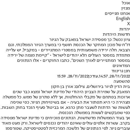
אוכל
מגזין
אנחנו מגייסים
English
X
יהדות
חדשות היהדות
ציון נכשל: כך מפסידה ישראל במאבק על הגיור
דו"ח של מכון המחקר של הכנסת חושף כי במערך הגיור הממלכתי, וגם
הצבאי, חלה ירידה משמעותית במספרי המתגיירים • במקביל, יש עלייה
מתמדת במספר העולים הלא יהודים לישראל • "קיימת מגמה של ירידה
במספר המתגיירים לאורך השנים", כתבו החוקרים • אלו הנתונים
המדאיגים
חנן גרינווד
28/11/2022, 14:57
,עודכן
28/11/2022, 15:59
0
השמעה
בית הדין לגיור בירושלים, צילום: אורן בן חקון
המאבק על שמירת הצביון היהודי של מדינת ישראל נמצא כבר שנים
ארוכות בפתחם של מקבלי ההחלטות, אך ללא פתרון של ממש. כל ממשלה
מצהירה כי היא תפתור את הבעיה - אם בשינוי
חוק הגיור
, כפי שניסה
לעשות שר הדתות לשעבר מתן כהנא, או בביטול סעיף הנכד בחוק השבות,
כפי שמבקשים לעשות בממשלה הנכנסת.
אך בעוד הממשלות מדשדשות, הנתונים מוכיחים כי מדינת ישראל מפסידה
בקרב. עשרות אלפים עולים שאינם יהודים נכנסים לישראל, ורק מעט מאוד
עוברים גיור. לפי הנתונים של הלשכה המרכזית לסטטיסטיקה, שפורסמו