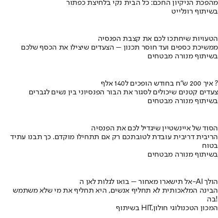
מהפכת הניקיון החכם: כל הבית נקי בלחיצת כפתור
בשיתוף רונלייט
הטעויות שיחתכו לכם את קצבת הפנסיה
ממשיכת כספים ועד חוסר תכנון – הצעדים שיצילו את הכסף שלכם
בשיתוף מנורה מבטחים
איך 200 ש"ח בחודש הופכים ל140 אלף ?
צעדים קטנים שיכולים לסגור את הבור הפנסיוני בין נשים לגברים
בשיתוף מנורה מבטחים
הסוד של איינשטיין שיגדיל לכם את הפנסיה
הריבית דריבית עובדת לטובתכם רק אם תתחילו מוקדם. כך תבנו עתיד
בטוח
בשיתוף מנורה מבטחים
אל תישארו מאחור – בואו לגלות לאן ה-AI הולך
הבינה המלאכותית לא תחליף אנשים, היא תחליף את מי שלא משתמש
בה!
בשיתוף HIT,המכון הטכנולוגי חולון