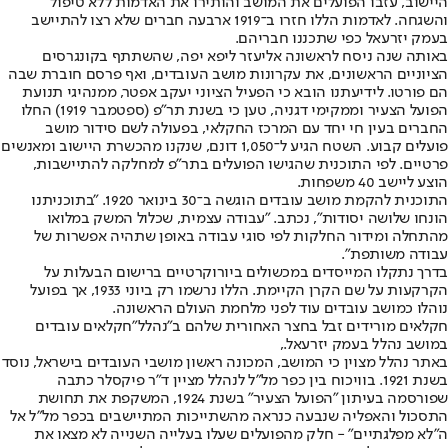
היישוב, עזבו הפועלים את המושב והותירו את האדמות ללא טיפול
והשגחה. לאדמות הללו חזרו ב־1919 ארבעה חברים שלא רצו להתיישב
בעמק יזרעאל כפי שתכננו חבריהם.
באותה שנה ניסח לראשונה אליעזר ליפא יפה, שהשתתף בקונגרסים
הציוניים הראשונים, את עקרונות מושב העובדים, ואף פרסם חוברת שבה
הם פורטו. לידיעתנו הובא כי הפעיל הציוני יעקב אפטר, ממנהיגי תנועת
הפועל הצעיר וממקימי דגניה, טען כי בשנת תר"פ (ספטמבר 1919) החלו
החברים בעין חי יחד עם המרכז החקלאי, בפעולה לשם סידור מושב
פועלים קבוע. השטח הגיע ל־1,050 דונם, שנקנו מהכשרת היישוב ומאנשים
פרטיים. לפי התוכנית שהגישו הפועלים בתר"פ למחלקה להתיישבות,
הוצע ליישב 40 משפחות.
התוכנית להקמת מושב עובדים הוגשה ב־30 בינואר 1920. "בתוכניתנו
הונחו שלושה יסודות", נכתב. "עבודה עצמית, שכלול המשק במלואו
מהתחלה ומידור החלקות לפי סוגי עבודה באופן שתהיה אפשרות של
עבודה משותפת".
בדרך נתקלו המייסדים במכשולים ביורוקרטיים ברישום הבעלות על
הקרקעות על שם הקרן הקיימת. הללו נרשמו רק ביוני 1933, אך בפועל
נוהלו כמושב עובדים עוד לפני מלחמת העולם הראשונה.
חקלאים מורידים זבל בחצר האחורית שלהם ב"נהלל"חקלאים עובדים
במושב נהלל בעמק יזרעאל.,
באתר נהלל מצוין כי המושב, המכונה ראשון מושבי העובדים בישראל, נוסד
בשנת 1921. בוויכוח בין כפר מל"ל לנהלל מציין ד"ר פיקסלר כתבה
שפורסמה בעיתון "הפועל הצעיר" בשנת 1924, המשקפת את תחושת
התסכול והאפליה שנבעה כנראה מהשתייכות המתיישבים בכפר מל"ל אל
ה"לא מפלגתיים" - חלק מהפועלים שעלו בעלייה השנייה לא מצאו את