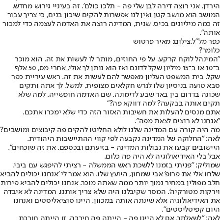
הירדן. אני רוצה דירה לבן שלי פה - תלכו כולם'. זה בעיניי גירוש מחדש.
המושב הוא מושב קטן ואין לנו אפשרות להקים שיכון בנים, כי צריך עבור
זה כמה מיליונים בכיס. שנית, המדינה רוצה את האדמה לעצמה כדי למכור
אותה".
כפר מל"ל,צילום: מאיר פרטוש
כלומר?
"המינהל לוקח קרקע. על פי החוזים, מותר לו לעשות את זה. הוא מוכר
ב־10 או ב־15 מיליון שקל לדונם ואז הוא נותן לך אולי, אחרי מס, 50 אלף
שקל. בית המשפט העליון מאפשר להם לעשות את זה. ראש עיריית כפר
סבא טועה בניסיון שלו לגרש חקלאים מצופית, למשל. לך אתה ותקים
שכונה בדרום בין באר שבע לדימונה. שם האדמה חופשייה. למה שלא
תקים אותה בבקעה? למה דווקא פה?"
אתם מנסים להעלות את חשיבות האזור הזה כדי שלא ימכרו אתכם.
"אנחנו לא רוצים לצאת מפה".
מה היה קורה עם המדינה שלנו לולא החליטו להקים פה קיבוצים ומושבים?
לאה: "החלוקה של המדינה נקבעה לפי קווי ההתיישבות היהודית.
היישובים קבעו את גבולות המדינה - בזיעתם ובכספם. את זה שוכחים".
אבל בלי האידיאולוגיה לא היה פה כלום.
שמוליק: "פניתי בזמנו ללשכת ראש הממשלה - רציתי להיפגש עם ביבי.
שלחו אלי את פרופ' אבי שמחון, היועץ שלו. הוא אמר לי 'אנחנו יכולים להביא
חלב מפולין במחיר נמוך יותר ממה שאתה מוכר. אנחנו יכולים להביא פירות
וירקות מטורקיה'. המסר שקיבלנו היה שלא צריך אותנו. המדינה לא איבדה
את האידיאולוגיה אלא שינתה אותה במכוון. היינו סוציאליסטים ואנחנו
היום קפיטליסטים".
לאה: "לשאלתך, אם לא היינו פה - הייתה פה חירבה. זו הייתה חורבת