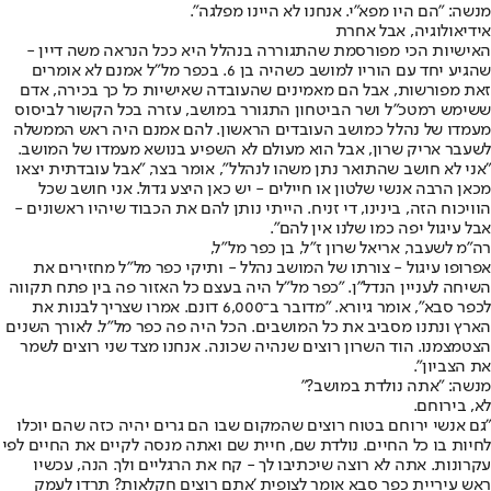
מנשה: "הם היו מפא"י. אנחנו לא היינו מפלגה".
אידיאולוגיה, אבל אחרת
האישיות הכי מפורסמת שהתגוררה בנהלל היא ככל הנראה משה דיין -
שהגיע יחד עם הוריו למושב כשהיה בן 6. בכפר מל"ל אמנם לא אומרים
זאת מפורשות, אבל הם מאמינים שהעובדה שאישיות כל כך בכירה, אדם
ששימש רמטכ"ל ושר הביטחון התגורר במושב, עזרה בכל הקשור לביסוס
מעמדו של נהלל כמושב העובדים הראשון. להם אמנם היה ראש הממשלה
לשעבר אריק שרון, אבל הוא מעולם לא השפיע בנושא מעמדו של המושב.
"אני לא חושב שהתואר נתן משהו לנהלל", אומר בצר, "אבל עובדתית יצאו
מכאן הרבה אנשי שלטון או חיילים - יש כאן היצע גדול. אני חושב שכל
הוויכוח הזה, בינינו, די זניח. הייתי נותן להם את הכבוד שיהיו ראשונים -
אבל עיגול יפה כמו שלנו אין להם".
רה"מ לשעבר, אריאל שרון ז"ל, בן כפר מל"ל,
אפרופו עיגול - צורתו של המושב נהלל - ותיקי כפר מל"ל מחזירים את
השיחה לעניין הנדל"ן. "כפר מל"ל היה בעצם כל האזור פה בין פתח תקווה
לכפר סבא", אומר גיורא. "מדובר ב־6,000 דונם. אמרו שצריך לבנות את
הארץ ונתנו מסביב את כל המושבים. הכל היה פה כפר מל"ל. לאורך השנים
הצטמצמנו. הוד השרון רוצים שנהיה שכונה. אנחנו מצד שני רוצים לשמר
את הצביון".
מנשה: "אתה נולדת במושב?"
לא, בירוחם.
"גם אנשי ירוחם בטוח רוצים שהמקום שבו הם גרים יהיה כזה שהם יוכלו
לחיות בו כל החיים. נולדת שם, חיית שם ואתה מנסה לקיים את החיים לפי
עקרונות. אתה לא רוצה שיכתיבו לך - קח את הרגליים ולך. הנה, עכשיו
ראש עיריית כפר סבא אומר לצופית 'אתם רוצים חקלאות? תרדו לעמק