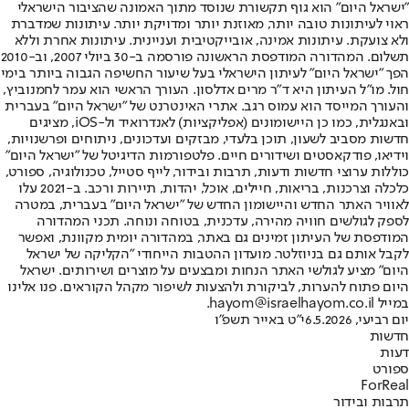
"ישראל היום" הוא גוף תקשורת שנוסד מתוך האמונה שהציבור הישראלי
ראוי לעיתונות טובה יותר, מאוזנת יותר ומדויקת יותר. עיתונות שמדברת
ולא צועקת. עיתונות אמינה, אובייקטיבית ועניינית. עיתונות אחרת וללא
תשלום. המהדורה המודפסת הראשונה פורסמה ב-30 ביולי 2007, וב-2010
הפך "ישראל היום" לעיתון הישראלי בעל שיעור החשיפה הגבוה ביותר בימי
חול. מו"ל העיתון היא ד"ר מרים אדלסון. העורך הראשי הוא עמר לחמנוביץ,
והעורך המייסד הוא עמוס רגב. אתרי האינטרנט של "ישראל היום" בעברית
ובאנגלית, כמו כן היישומונים (אפליקציות) לאנדרואיד ול-iOS, מציגים
חדשות מסביב לשעון, תוכן בלעדי, מבזקים ועדכונים, ניתוחים ופרשנויות,
וידיאו, פודקאסטים ושידורים חיים. פלטפורמות הדיגיטל של "ישראל היום"
כוללות ערוצי חדשות ודעות, תרבות ובידור, לייף סטייל, טכנולוגיה, ספורט,
כלכלה וצרכנות, בריאות, חיילים, אוכל, יהדות, תיירות ורכב. ב-2021 עלו
לאוויר האתר החדש והיישומון החדש של "ישראל היום" בעברית, במטרה
לספק לגולשים חוויה מהירה, עדכנית, בטוחה ונוחה. תכני המהדורה
המודפסת של העיתון זמינים גם באתר, במהדורה יומית מקוונת, ואפשר
לקבל אותם גם בניוזלטר. מועדון ההטבות הייחודי "הקליקה של ישראל
היום" מציע לגולשי האתר הנחות ומבצעים על מוצרים ושירותים. ישראל
היום פתוח להערות, לביקורת ולהצעות לשיפור מקהל הקוראים. פנו אלינו
במייל hayom@israelhayom.co.il.
יום רביעי, 6.5.2026
י"ט באייר תשפ"ו
חדשות
דעות
ספורט
ForReal
תרבות ובידור