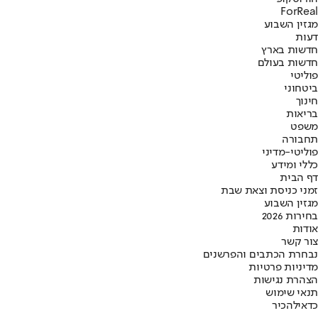
ForReal
מגזין השבוע
דעות
חדשות בארץ
חדשות בעולם
פוליטי
ביטחוני
חינוך
בריאות
משפט
תחבורה
פוליטי-מדיני
כללי ומידע
דף הבית
זמני כניסת וצאת שבת
מגזין השבוע
בחירות 2026
אודות
צור קשר
נבחרת הכתבים והפרשנים
מדיניות פרטיות
הצהרת נגישות
תנאי שימוש
כדאי
להכיר