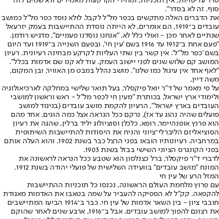
סדר עדיפויות, אין תוכניות, ומחירי הקרקעות מאמירים ולא שמים לזה
סוף. זה לא בסדר".
את הדברים האלה מתקשים בכפר מל"ל לקבל. לולא נוסד כפר מל"ל כמושב
עובדים ב־1919, הם אומרים, לא הייתה נוסדת ההתיישבות בעמק יזרעאל
שנתיים לאחר מכן - ואולי כלל לא. "אנחנו נוסדנו פעמיים", מדגיש רודמן.
"פעם אחת ב־1912 עד 1916 בשם 'עין חי', ובפעם השנייה ב־1919 ועד היום
בשם 'כפר מל"ל'. אין קשר בין שתי העליות לקרקע מבחינה רעיונית. רעיון
המושב קם שלוש שנים לפני יישוב העמק. עוד לא קנו שם אדמות בכלל".
"לאף אחד אין עיגול כמו שלנו". מושב נהלל במבט מן האוויר, ובן המקום,
משה דיין,
על פי מאמר של ד"ר יואל פיקסלר, בעל תואר שלישי במחלקה לארכיאולוגיה
ולימודי ארץ ישראל, בכותרת "מעין חי לכפר מל"ל - ראש וראשון למושבי
העובדים בארץ ישראל", הרעיון להקמת מושב עובדים (בניגוד למושב
פועלים שהיה נהוג עד אז), נרקם ככל הנראה אצל כמה הוגים. אחד מהם
הוא פרנץ אופנהיימר, רופא, כלכלן וסוציולוג יליד ברלין, שהגה את רעיון
הסוציאליזם הליברלי־ציוני והניח את היסודות להתיישבות השיתופית
במרחביה. רעיונותיו הובאו בפני הרצל כבר בשנת 1902, והוא העלה אותם
בפני הקונגרס הציוני השישי בבזל בשנת 1903.
לדברי ד"ר פיקסלר, ברל כצנלסון הוא שטבע ככל הנראה לראשונה את
המונח "מושב עובדים" בוועידה השלישית של פועלי יהודה בשנת 1912.
המזל הרע של עין חי
עם פרוץ מלחמת העולם הראשונה, נכנסו כל תוכניות ההתיישבות
להקפאה. קק"ל לא הספיקה להעביר על שמה בטאבו את האדמות מאגודת
חובבי ציון - בין השאר אדמות של עין חי. כבר ב־1914 הביעו המתיישבים
את רצונם להפוך למושב עובדים. אבל ב־1916, ארבע שנים לאחר שהוקם