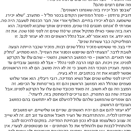
מה אתם רוצים מהם?
"שבסך הכל יכירו בזה שאנחנו ראשונים".
דוביק גרודמן - מנהל המוזיאון הקודם בכפר מל"ל - מתערב. "שלא יכירו.
שישמעו. הם לא יכירו בחיים. האלוף אורי אור, חבר הכנסת לשעבר, היה פה.
אמרתי לו 'אנחנו חוגגים 110 שנים, מזמינים אותך שתבוא למסיבה'. הוא
ראה בזה שאני כאילו מתקיל אותו. ש־110 שנים זה לפני 100 שנה. את זה
הוא יודע. אז הוא אמר 'לא, אבל נהלל ראשונים וזה לא יעזור לכם'. זו
הפוליטיקה כבר עשרות שנים".
ידי בצר, מי ששימש מזכיר נהלל שנים רבות, מזכיר שכבר הייתה הצעה
לשבת לדבר. "הצעתי להם שניפגש ונסגור את העניין", הוא מפתיע. "נחלק
שני תארים. הראשון - מי המושב הראשון, והשני - שהם עלו על הקרקע
לפנינו. אין ויכוח, הם קמו הרבה לפני נהלל - אבל לא כמושב עובדים עד
הסוף. העניין הטכני הזה חשוב כי זה לא היה מושב. הם לא היו הראשונים.
אפשר למצוא את זה בכתובים, זו לא בעיה.
"היינו לפני שלוש שנים אצל נשיא המדינה, רובי ריבלין. הוא אמר שלוש
פעמים שנהלל הוא המושב הראשון והם זזו באי־נוחות על הכיסא. זה
המצב וזה גם לא חשוב. זה מאוד מכובד שהם עלו על הקרקע לפנינו, אבל
עובדה שזה גם התפרק. הם צריכים להסתפק בזה, לדעתי".
הם אומרים שהמושב שלהם עלול להיעלם אם לא יתחשבו בהם כמושב
העובדים הראשון.
"לא יעזור להם אם הם יהיו ראשונים, שניים או שלישיים. יש מושבים
שנידונו לכליה, וההתרחבות של העיר תאכל אותם עד זוב דם. זה לא שייך.
זה עצוב כשלעצמו וגם לא נכון מבחינת המדינה. במקום להיכנס לנגב
ולהתחיל לבנות שם ולהחליף את כל הפחונים - אז מצטופפים. לצערי, אין