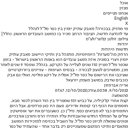
אוכל
מגזין
אנחנו מגייסים
English
X
מי מחזיק בבכורה? מאבק עתיק יומין בין כפר מל"ל לנהלל
עד להודעה חדשה, הציבור הרחב מכיר בו כמושב העובדים הראשון. נהלל|
צילום: זולטן קלוגר/לע"מ
יהדות
חדשות היהדות
הרחק מה"סערות" היומיומיות, מתנהל בין ותיקי היישוב מאבק עתיק
יומין ויצרי בסוגיה איזה מושב עובדים הוא באמת הראשון בישראל • בזמן
שכפר מל"ל מציין 110 שנים לעלייה על הקרקע, בנהלל, שנוסד 9 שנים לאחר
מכן, ממשיכים לטעון לבכורה • בבסיס העימות - עניינים ביורוקרטיים
שעיכבו את הרישום של כפר מל"ל, אפליה על רקע פוליטי, ואולי גם אבק
כוכבים שדבק במושב מעמק יזרעאל
אריה אברמזון
9/10/2022, 00:38
,עודכן
12/10/2022, 07:47
0
השמעה
קצת אחרי קלקיליה, על כביש 531 שמפריד בין הוד השרון לכפר סבא,
חוסמים את הנוף רבי קומות אדירים. פעם היו כאן פרדסים, אבל היום
התפוזים כבר לא מביאים כסף. נדל"ן כן. כשעוברים את יער אוסישקין
עולים על המחלף החדש שהעבודות עליו הותירו הרס וחורבן אורבניים,
ופונים שמאלה לכיוון כפר מל"ל. על השביל בכניסה למזכירות המושב
מתאגדים ותיקי המקום שמעוניינים רק בדבר אחד - שהעתיד של כפר