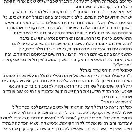
מקומם במפלגות הקיימות עד אז. מתברר שכבר שלוש שנים אחרי הקמת
נהלל החל הקרב על הראשוניות.
"אין מזל לעין חי", נכתב בעיתון. "ישנם מקומות של התיישבות בארץ
ישראל הידועים לכל העולם, כולם מתעניינים בהם ובגורל המתיישבים. כל
המוסדות שלנו ושל ההסתדרות הציונית מטפלים בהם ומתעניינים אפילו
באופן החיים במוסדות אלה ובשיפורם. ולעומתם, יש מקומות שמהותם
וכוונתם היו צריכות לתפוס אותו המקום בין ציבורינו כמו המקומות
הראשונים, כי אין בין הראשונים והאחרונים אלא שינוי שם בלבד.
"ובכל זאת המקומות האלה, שגם הם מיושבים באנשים, שהציגו להם
כמטרה עבודה עצמית ועזרה הדדית, כאילו נשכחו מלב כולם, אין
מתעניינים בהם באותם המרץ והרצון, הדרושים לביסוסם ולחיזוקם. ובין
המקומות הללו תופס את המקום הראשון המושב 'עין חי' או כפי שנקרא -
'כפר מל"ל'".
שמואל דיין חורש שדה בנהלל,
ד"ר פיקסלר מציין כי ייתכן שבשל אותה אפליה נהלל הוא שהוכתר כמושב
העובדים הראשון. לטעמו, היותו של אליעזר יפה חבר בקבוצה שהקימה את
נהלל היא שתרמה לקשירת כתר הראשוניות למושב העובדים הזה, אף
שאנשי כפר מל"ל חידשו את ההתיישבות על אדמות עין חי כמושב עובדים
שנתיים קודם לכן.
"בסמל לא נוגעים"
מכל זה נראה כי נהלל קיבל חותמת של מושב עובדים לפני כפר מל"ל,
שעלה לפניו על הקרקע. "כשכפר מל"ל הוקם כמושב עובדים לא הייתה
תנועה מיישבת", מסביר דוביק, "אמרו להם 'תעשו תוכנית תקציבית למושב
עובדים', והם הגישו את זה לקרן הקיימת. אוסישקין ונשיא המדינה לעתיד
חיים ויצמן - ראשי המדינה שאפילו לא בדרך - אישרו להקים קרן שתגייס