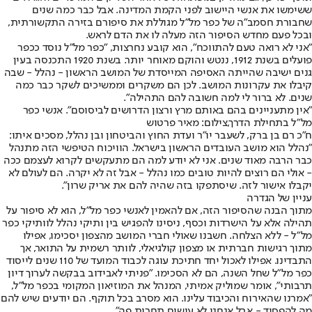
ששימשו את אנשי היישוב לפני הקמת המדינה. אבל כבר כמה שנים
שחבורת חסמב"ה של כפר מל"ל מגוללת את סיפורם בזירה התקשורתית,
ובכל פעם מחדש הסיפור הזה מעלה לו את הדם לראש.
"אני לא רואה טעם להתווכח", הוא קובע נחרצות, "כפר מל"ל נוסד ככפר
פועלים בשנת 1912, ננטש והוקם מאוחר יותר. בשנת 1920 התכנסה בעין
גנים ישיבה שהייתה האסיפה המייסדת של המושב הראשון - נהלל - שבה
קיבלו את עקרונות המושב. לכן הם משקרים וממשיכים לשקר כבר כמה
שנים. לא ברור לי למה חשובה להם התהילה".
"אין מתעניינים בהם באותם מרץ ורצון הדרושים לביסוסם". אנשי כפר
מל"ל בתחילת הדרך,צילום: מאיר פרטוש
ח"כ רם בן ברק, לשעבר יו"ר ועדת החוץ והביטחון ובן נהלל, מסכים איתו:
"נהלל הוא מושב העובדים הראשון בישראל. הוויכוח הטיפשי הזה מתנהל
כבר הרבה מאוד שנים. אני לא יודע למה הם מתעקשים לקרוא לעצמם ככה
- אולי הם רוצים להיות טובים כמו נהלל - אבל זה לא יקרה. הם לעולם לא
יקבלו אישור לזה. שיסתפקו בזה שהיה להם את אריק שרון".
עניין של הגדרה
מתוך הבנה שהסיפור הזה, אם להאמין לאנשי כפר מל"ל, הוא לא סיפור על
תהילה אלא על הישרדות וכסף, ניסינו להפגיש בין ותיקי נהלל לוותיקי כפר
מל"ל - ללא הצלחה. חשבנו שאולי חברי המושב מהצפון יסכימו, אפילו
מתוך רגישות חברתית או מצפון קולגיאלי, לוותר רשמית על התואר, אך
התבדינו. אפילו לאכול יחד חתיכת עוגה לכבוד המועד של 110 שנים לייסוד
כפר מל"ל שחל השנה, הם לא הסכימו. "פניתי לאבידוב בבקשה לערוך דיון
תרבותי", אומר שמוליק אמיתי, המנהל את המוזיאון המקומי בכפר מל"ל,
"אמרנו שהאירוח והכיבוד עלינו. הוא מסרב בכל תוקף. הם יודעים שיש להם
מה להפסיד - אבל אנחנו לא עושים תחרות פה".