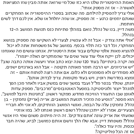
האמת ההיסטורית שלנו היא כזו שכל מי שרואה אותה מבין שזו המציאות
לאשורה - אז זה מספק אותי".
אולי צריך להפסיק להילחם. מה שכתוב בספרי ההיסטוריה או המחקרים
שאתם יוזמים כרגע - זה מספיק. או שזה יחלחל או שלא. אין לכם דרך לשים
חותמת.
משה דיין, בנו של נהלל, נואם במהלך פתיחת כנס תנועת המושב ה-12
בנהלל,
"אולי אתה צודק - אבל זה לא עכשיו. לצערי לא השקיעו פה מספיק בנושא
המחקרי, וכל דבר כזה תלוי בכסף. במושב של 54 משפחות אתה לא יכול
להוציא מאות אלפי שקלים עבור אמת היסטורית. אנחנו עושים מה שאנחנו
יכולים. לכן ייקח אולי עוד עשר שנים עד שהמחקרים האלה ייגמרו".
מה יקרה בינתיים? בעוד 120 שנה יבוא כתב אחר ויעשה אותה כתבה שוב?
"יש ארכיונים. יש הרבה חומר מאותה תקופה - אבל הוא בארגזים ישנים,
לא מסודרים ולא מסומנים ולא כלום. אם אתה רוצה לפתוח אותם - זה
נמצא במדרשת רופין, ויש בעוד מקומות. צריך לבדוק אותם".
יונתן, שנולד בכפר מל"ל ועבד במשך שנים במשק אביו ולאחר מכן הפך
למנהל ייצור ולוגיסטיקה במפעל האוטובוסים "מרכבים", מספק עדות
לאופן שבו התעורר הוויכוח מחדש, ממקור ראשון. "בחגיגות היובל למושב",
הוא מספר, "הופיע פה מזכיר תנועת המושבים, אריה (אריק) נחמקין - בן
נהלל. נחמקין עלה על הבמה, ואנשי המושב הוותיקים, לא אני ולא חבריי
הצעירים, אמרו 'לא ייתכן שנהלל רשום ראשון ואנחנו לא'. במו אוזניי
שמעתי את אריק עונה 'אתם צודקים'. זה היה מיתוס, משום שמי היו אנשי
נהלל? משפחת דיין. אבא שלו הלך ורשם אותם כמושב; לביא, שהיה חבר
כנסת, והיו עוד כאלה".
אז זה הכל פוליטיקה?