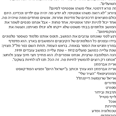
השועלים".
זה נורא דרמטי. אולי משהו אופטימי לסיום?
גיורא: "לא רואה משהו אופטימי. לא יודע מה יהיה עם ילדינו ונכדינו. היום
כולם מוציאים דרכונים של מדינות אחרות. אנשים פוחדים ממה שיהיה פה.
אחד יכול להיות יותר אופטימי, אחד פחות - אבל אנחנו מנסים לשמר את
המושב ונלחמים בבתי משפט שלא ייקחו ולא יגזלו מאיתנו, ונעשה את
המקסימום".
רגע לפני שאנחנו עוזבים את המושב, תופס אותנו מלמוד כשספר טלפונים
בידו ובפנים כל הטלפונים של הקיבוצים והמושבים בארץ. הוא מדפדף
במרץ ומגיש את הספר בגאווה. בראש העמוד, תחת השם כפר מל"ל, מצוין:
שנת עלייה כמושב פועלים 1912 - שנת עלייה כמושב עובדים 1919.
הנה הפלומבה שרצית, אנחנו אומרים לו. הוא מחייך חצי חיוך עצוב ולוחש:
"אנחנו רק רוצים להמשיך לחיות פה. זה הכל. תנו לנו לחיות בשקט".
אריה אברמזון
אריה אברמזון הוא עורך וכותב ב"ישראל היום" ומגיש הפודקאסט
המוניציפאלי "העיר שלי"
אריאל שרון
משה דיין
נהלל
מדורים
ספורט
תרבות ובידור
לייף סטייל
אוכל
תיירות
טכנולוגיה ומדע
הורוסקופ