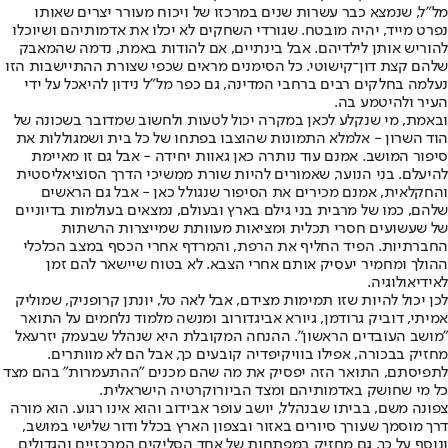
מל"ל, שנמצא כבר עשרות שנים במרכזו של ויכוח מעורר יצרים שאותו
נפרט מייד, יהיה מובטח. שגורדי השחקים לא יכלו את אדמותיהם ושיוכלו
להוריש אותן לילדיהם. אבל בינתיים, אם להודות באמת, נדמה שהמאבק
שלהם קצת דון־קישוטי. כל הסימנים מראים שכפי שצורת ההתיישבות הזו
נעלמה בחלקים רבים ברחבי המדינה, גם כפר מל"ל נידון להיאכל על ידי
העיר ולהיטמע בה.
ובאמת, מי שנקלע לכאן במקרה יכול לטעות ולחשוב שמדובר בשכונה של
הוד השרון - אלמלא התמונות שהוצבו בפתחו של כל בית ושמגוללות את
סיפור המושב. אמנם עוד נותרה כאן גאוות יחידה - אבל גם זו מאיימת
להיעלם. בני הנוער, שאמורים להיות שורת ממשיכי הדרך הסוציאליסטית
והחקלאית, אמנם מכירים את הסיפור שנגולל כאן - אבל גם הראשים
שלהם, כמו של מרבית בני גילם בארץ ובעולם, נמצאים בעולמות בדיוניים
של שעשועים חסרי תכלית ומציאות מעוותת שמייצרות הרשתות
החברתיות. הפיד החליף את הרפת, והמרדף אחרי הכסף במצב הכלכלי
ההולך ומחמיר יעסיק אותם אחרי הצבא. לא בטוח שיישאר להם זמן
לאידיאולוגיה.
לכן יכול להיות שזו תמימות מצידם, אבל לאה טל, יונתן קרופניק, שמוליק
אמיתי, דוביק גרודמן, גיורא אביגדורוב ומנשה מלמוד נלחמים על התואר
"מושב העובדים הראשון". ההנחה המקובלת היא שנהלל שבעמק יזרעאל
מחזיק בבכורה, אפילו בוויקיפדיה קובעים כך, אבל הם לא מוותרים.
לתפיסתם, התואר הזה יפסיק את מה שהם מכנים "ההתעמרות" בהם מצד
כל מי שחושק באדמותיהם ומצד הביורוקרטיה הישראלית.
צפונה משם, בביתו שבנהלל, יושב עופר אבידוב והוא אינו רגוע. הוא מורה
דרך מוסמך שעורך סיורים באזור ובצפון הארץ בכלל ודור שלישי במושב,
ונוסף על כך, גם מחזיק במפתחות של אחד הסליקים המרכזיים והגדולים