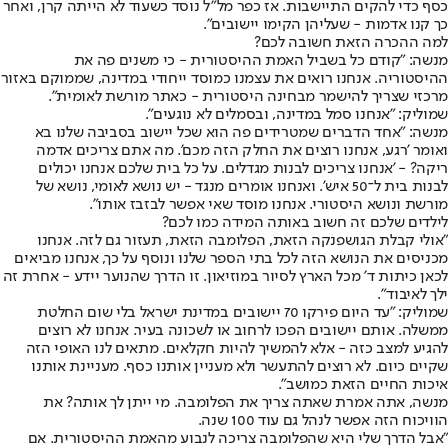
כסף כדי להקים התיישבות. אז כפר מל"ל נוסד כשעוד לא הייתה קרן, ואחר
כך קנו אדמות - שעליהן הקימו יישובים".
למה ההכרה הזאת חשובה לכם?
מנשה: "קודם כל בשביל האמת ההיסטורית - כי משנים פה את
ההיסטוריה. אנחנו רואים את עצמנו כמוסד ייחודי במדינה, שממוקם באזור
מרכזי שצריך להישמר מבחינה היסטורית - כאתר מורשת לאומית".
שמוליק: "אנחנו סמל במדינה, ובסמלים לא נוגעים".
מנשה: "אחד הדברים שמטרידים פה הוא שכל יישוב בסביבה שלנו בא
ואומר 'רגע, אנחנו רוצים את החלק הזה מכם'. מה אתם צריכים אדמה
ריקה? - 'אנחנו צריכים לבנות מגדלים. על כל בית שלכם אנחנו יכולים
לבנות בית ל־50 איש'. ואנחנו אומרים מנגד - יש נושא לאומי, נושא של
מורשת ונושא היסטורי. אנחנו מוסד שאי אפשר לבזבז אותו".
לילדים שלכם זה חשוב באותה המידה כמו לכם?
"אולי קבלת הגושפנקה הזאת, הפלומבה הזאת, תעזור גם לזה. אנחנו
מכניסים את הנושא הזה לכל בתי הספר שלנו ונוסף על כך, אנחנו מביאים
לכאן כיתות ד' מכל הארץ לסיור במוזיאון. זו הדרך שהנוער יידע - אחרת זה
ילך לאיבוד".
שמוליק: "עד היום פירקו 70 יישובים במדינת ישראל בלי שום החלטת
ממשלה. אותם יישובים הפכו לרחוב או לשכונה בעיר. אנחנו לא רוצים
להגיע למצב כזה - אלא להמשיך להיות חקלאים. מתאים לנו האופי הזה
שקיים כיום. לא רוצים להתעשר ולא מעניין אותנו כסף. מעניינת אותנו
איכות החיים הזאת כמושב".
מנשה, אתה אמרת שאתה צריך את הפלומבה. מי ייתן לך אותה? את
הוויכוח הזה אפשר לנהל גם עוד 100 שנה.
"אבל הדרך שלי היא שהפלומבה צריכה לנבוע מהאמת ההיסטורית. אם