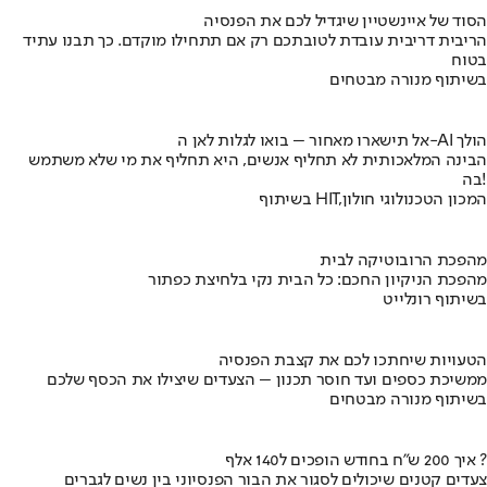
הסוד של איינשטיין שיגדיל לכם את הפנסיה
הריבית דריבית עובדת לטובתכם רק אם תתחילו מוקדם. כך תבנו עתיד
בטוח
בשיתוף מנורה מבטחים
אל תישארו מאחור – בואו לגלות לאן ה-AI הולך
הבינה המלאכותית לא תחליף אנשים, היא תחליף את מי שלא משתמש
בה!
בשיתוף HIT,המכון הטכנולוגי חולון
מהפכת הרובוטיקה לבית
מהפכת הניקיון החכם: כל הבית נקי בלחיצת כפתור
בשיתוף רונלייט
הטעויות שיחתכו לכם את קצבת הפנסיה
ממשיכת כספים ועד חוסר תכנון – הצעדים שיצילו את הכסף שלכם
בשיתוף מנורה מבטחים
איך 200 ש"ח בחודש הופכים ל140 אלף ?
צעדים קטנים שיכולים לסגור את הבור הפנסיוני בין נשים לגברים