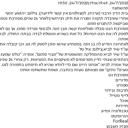
24/7/2022, 19:49
,עודכן
24/7/2022, 19:50
0
השמעה
בית הדין הרבני (ארכיון, למצולמים אין קשר לידיעה), צילום: יהושע יוסף
אחרי שאיבדה תקווה וסגרה את תיק הגירושין:
לאחר 24 שנים,
מסורבת גט
שביקשה להתגרש ממנו.
מסורבת הגט סבלה מאלימות קשה מבן זוגה ולבסוף נפרדה ממנו, אך גם לאחר
לספק לה את הגט המיוחל, כל זאת כשהיא מטפלת לבדה בבתה החולה. לבסוף,
אותה.
לאחרונה הודיע לה בן זוגה במפתיע שהוא מוכן לספק לה גט, וכך קיבלה את
עו"ד שיר לביא,צילום: איל טל
עו"ד שיר לביא מהמחלקה המשפטית של "מבוי סתום", אמרה: "כולנו שמענו 
הנתונים שבתי הדין מפרסמים לא משקפים את המציאות. רק אחרי 24 שנים, כשברור שהיא כבר לא יכולה להביא ילדים נוספים, סרבן הגט החליט לפתע שהוא מוכן לתת גט. 24 שנים שבהן סבלה מאלימות קשה".
עוד אמרה לביא: "אנחנו היינו שם כדי לוודא שהיא לא תיסחט בתמורה לגט, אותו היא אכן קיבלה ללא תנאים. 24 שנים מאוחר מדי, כשמבחינת בית הדין היא
טעינו? נתקן! אם מצאתם טעות בכתבה, נשמח שתשתפו אותנו
מסורבת גט
מדורים
ספורט
תרבות ובידור
לייף סטייל
אוכל
תיירות
טכנולוגיה ומדע
הורוסקופ
ForReal
מגזין השבוע