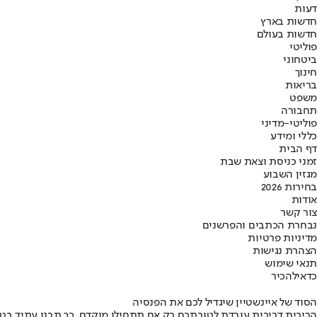
דעות
חדשות בארץ
חדשות בעולם
פוליטי
ביטחוני
חינוך
בריאות
משפט
תחבורה
פוליטי-מדיני
כללי ומידע
דף הבית
זמני כניסת וצאת שבת
מגזין השבוע
בחירות 2026
אודות
צור קשר
נבחרת הכתבים והפרשנים
מדיניות פרטיות
הצהרת נגישות
תנאי שימוש
כדאי
להכיר
הסוד של איינשטיין שיגדיל לכם את הפנסיה
הריבית דריבית עובדת לטובתכם רק אם תתחילו מוקדם. כך תבנו עתיד בט