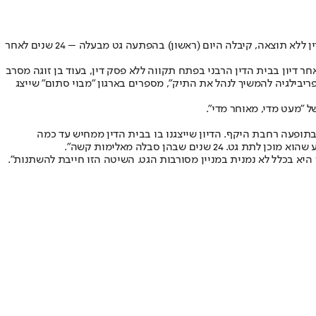
ממרכז הארץ, שסבלה מאלימות קשה מבן זוגה ומטרטור בלתי נגמר בבתי הדין ללא תוצאה, קיבלה היום (ראשון) בהפתעה גט מבעלה – 24 שנים לאחר
ר דיון בבית הדין הרבני בפתח תקווה ללא פסק דין, בעוד בן זוגה מסרב
יבילגיה להמשיך לנהל את התיק", מספרים בארגון "מבוי סתום" שייצג
ל "מעט מדי, מאוחר מדי".
תופעה רחבת היקף. הדיון שייצגנו בו בבית הדין ממחיש עד כמה