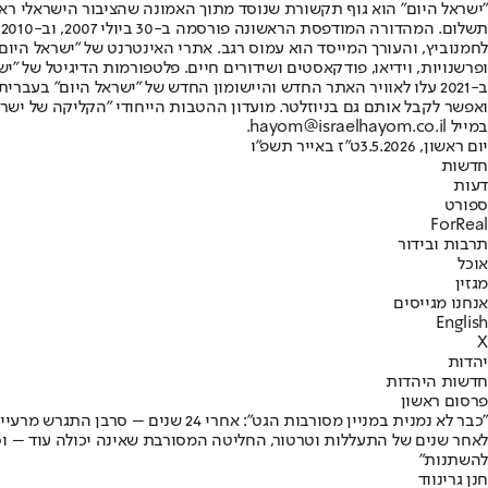
"ישראל היום" הוא גוף תקשורת שנוסד מתוך האמונה שהציבור הישראלי ראוי 
ת
ופרשנויות, וידיאו, פודקאסטים ושידורים חיים. פלטפורמות הדיגיטל של "ישרא
ב-2021 עלו לאוויר האתר החדש והיישומון החדש של "ישראל היום" בע
ואפשר לקבל אותם גם בניוזלטר. מועדון ההטבות הייחודי "הקליקה של ישרא
במייל hayom@israelhayom.co.il.
יום ראשון, 3.5.2026
ט"ז באייר תשפ"ו
חדשות
דעות
ספורט
ForReal
תרבות ובידור
אוכל
מגזין
אנחנו מגייסים
English
X
יהדות
חדשות היהדות
פרסום ראשון
"כבר לא נמנית במניין מסורבות הגט": אחרי 24 שנים – סרבן התגרש מרעייתו
להשתנות"
חנן גרינווד