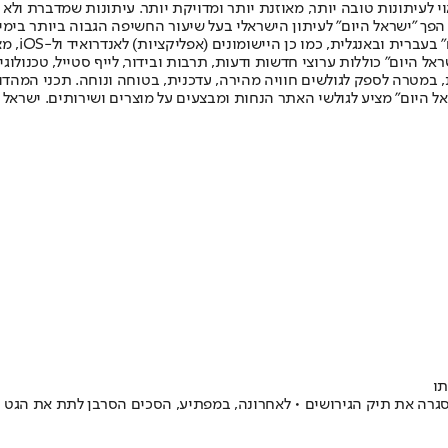
לעיתונות טובה יותר, מאוזנת יותר ומדויקת יותר. עיתונות שמדברת ולא צ
שלום. המהדורה המודפסת הראשונה פורסמה ב-30 ביולי 2007, וב-2010 הפך "ישראל היום" לעיתון הישראלי בעל שי
לחמנוביץ,
ל היום" כוללות ערוצי חדשות ודעות, תרבות ובידור, לייף סטייל, טכנולוגיה
ברית, במטרה לספק לגולשים חוויה מהירה, עדכנית, בטוחה ונוחה. תכני המה
ל היום" מציע לגולשי האתר הנחות ומבצעים על מוצרים ושירותים. ישראל 