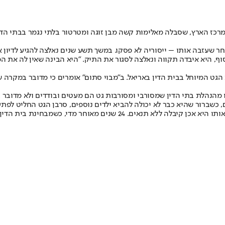
 שעזבה אותו – ייסוריה לא פסקו. במשך תשע שנים נאלצה להגיע לדיון אח
 היא איבדה תקווה ונאלצה לסגור את התיק. "היא הבינה שאין לה את הפר
 הגט המיוחל בבית הדין באריאל. ב"מבוי סתום" אומרים כי מדובר במקרה ש
מהנהלת בתי הדין שמסורבי ומסורבות גט הם מעטים ובודדים ולא מדובר ב
 בכלל לא נמנית במניין מסורבות הגט. השיטה הזו חייבת להשתנות".