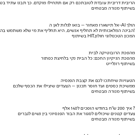
הריבית דריבית עובדת לטובתכם רק אם תתחילו מוקדם. כך תבנו עתיד בט
בשיתוף מנורה מבטחים
אל תישארו מאחור – בואו לגלות לאן ה-AI הולך
הבינה המלאכותית לא תחליף אנשים, היא תחליף את מי שלא משתמש בה!
בשיתוף HIT,המכון הטכנולוגי חולון
מהפכת הרובוטיקה לבית
מהפכת הניקיון החכם: כל הבית נקי בלחיצת כפתור
בשיתוף רונלייט
הטעויות שיחתכו לכם את קצבת הפנסיה
ממשיכת כספים ועד חוסר תכנון – הצעדים שיצילו את הכסף שלכם
בשיתוף מנורה מבטחים
איך 200 ש"ח בחודש הופכים ל140 אלף ?
צעדים קטנים שיכולים לסגור את הבור הפנסיוני בין נשים לגברים
בשיתוף מנורה מבטחים