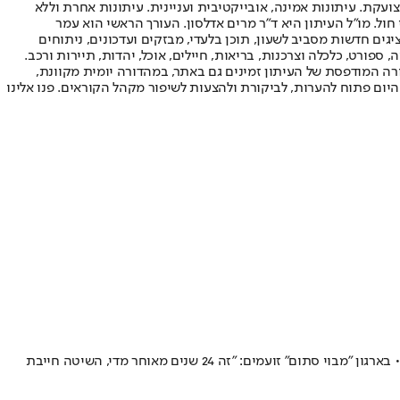
ועקת. עיתונות אמינה, אובייקטיבית ועניינית. עיתונות אחרת וללא
עור החשיפה הגבוה ביותר בימי חול. מו"ל העיתון היא ד"ר מרים אדלסון. העורך הראשי הוא עמר
 והעורך המייסד הוא עמוס רגב. אתרי האינטרנט של "ישראל היום" בעברית ובאנגלית, כמו כן היישומונים (אפליקציות) לאנדרואיד ול-iOS, מציגים חדשות מסביב לשעון, תוכן בלעדי, מבזקים ועדכונים, ניתוחים
, ספורט, כלכלה וצרכנות, בריאות, חיילים, אוכל, יהדות, תיירות ורכב.
דורה המודפסת של העיתון זמינים גם באתר, במהדורה יומית מקוונת,
היום פתוח להערות, לביקורת ולהצעות לשיפור מקהל הקוראים. פנו אלינו
לאחר שנים של התעללות וטרטור, החליטה המסורבת שאינה יכולה עוד – וסגרה את תיק הגירושים • לאחרונה, במפתיע, הסכים הסרבן לתת את הגט • בארגון "מבוי סתום" זועמים: "זה 24 שנים מאוחר מדי, השיטה חייבת