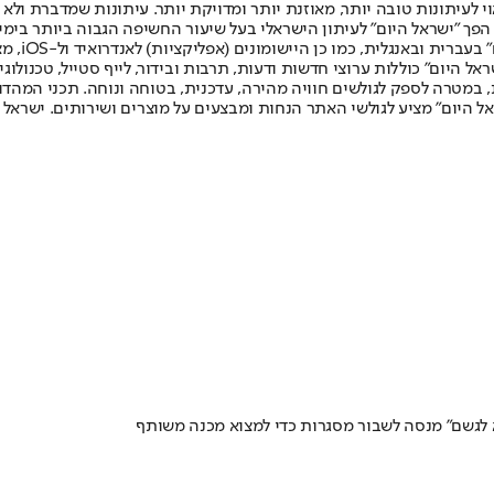
לעיתונות טובה יותר, מאוזנת יותר ומדויקת יותר. עיתונות שמדברת ולא צ
שלום. המהדורה המודפסת הראשונה פורסמה ב-30 ביולי 2007, וב-2010 הפך "ישראל היום" לעיתון הישראלי בעל שי
לחמנוביץ,
ל היום" כוללות ערוצי חדשות ודעות, תרבות ובידור, לייף סטייל, טכנולוגיה
ברית, במטרה לספק לגולשים חוויה מהירה, עדכנית, בטוחה ונוחה. תכני המה
ל היום" מציע לגולשי האתר הנחות ומבצעים על מוצרים ושירותים. ישראל 
מא לגשם" מנסה לשבור מסגרות כדי למצוא מכנה משותף