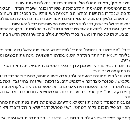
ב מימין), ולצידו סטנלי הול וזיגמונד פרויד, בתצלום משנת 1909
ותרפיסטית יונגיאנית, ויונדב קפלון, משורר ובוגר ישיבות חב"ד - הביאו 
ה, שנבחרו ברגישות ובידע, וגם תמצית רעיונותיו של הפסיכולוג השוויצ
עם, בלשון המעטה, מהמיתוסים היהודיים, והרבה בדוגמאות מהעולם הפגני
 הספציפית של כל אדם, כדי להגיע לשורשים המשותפים לכלל האנושות.
לצלי בציריך, ושם קרא לראשונה את ספרו של פרויד ״פשר החלומות". חרף הצהר
ג בשיטתו של פרויד ונעשה בכיר תלמידיו, אולם בהמשך נותק הקשר בין ה
יה יהודית" ו"פסיכולוגיה גרמנית" וכתב: "לתת־מודע הארי פוטנציאל גבוה יות
 ליהדות. מאוחר יותר התרחק יונג מעמדתו הקיצונית, גינה את הנאצים וטען
צרית.
 יונה הנביא או הגירוש מגן עדן - בכלי המלאכה היונגיאניים. חוקר המקרא
תה. אבל היא מחייבת להעמיק ולהגיע לשורשי הסיפור, לחצוב ולהפריד בין
גמש", מסופר כיצד זכה אותנפישתים, בן דמותו של נוח, בחיי נצח. זאת בנ
 לצומת דרכים. הפענוח היונגיאני מדבר על מסע בתת־מודע לקראת איזון
 ואבוקה בידו". אין ספק שהפענוח היונגיאני שמציעה חרמוני מרומם את ה
יק.
ם במה למוקדי זיכרונות ורגש לא מודעים, וצפים לתודעה בעת השינה מהת
ב, ולא פיל הנכנס בקוף המחט". רש"י מפרש: "דבר שלא הורגל לראות ולא ה
ך מחקר כיצד השפיע עולם היהדות, ששורשיו בשחר התרבות האנושית, על ת