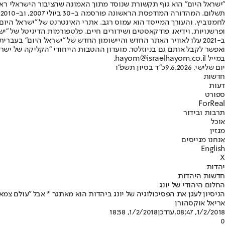
"ישראל היום" הוא גוף תקשורת שנוסד מתוך האמונה שהציבור הישראלי ראוי 
ת
ופרשנויות, וידיאו, פודקאסטים ושידורים חיים. פלטפורמות הדיגיטל של "ישרא
ב-2021 עלו לאוויר האתר החדש והיישומון החדש של "ישראל היום" בע
ואפשר לקבל אותם גם בניוזלטר. מועדון ההטבות הייחודי "הקליקה של ישרא
במייל hayom@israelhayom.co.il.
יום שלישי, 9.6.2026
כ"ד בסיון תשפ"ו
חדשות
דעות
ספורט
ForReal
תרבות ובידור
אוכל
מגזין
אנחנו מגייסים
English
X
יהדות
חדשות היהדות
החלום היהודי של יונג
הניסיון לעגן את הפסיכולוגיה של יונג ביהדות הוא מאתגר * אבל "עולם צ
אריאל אוקסהורן
1/2/2018, 08:47
,עודכן
1/2/2018, 18:58
0