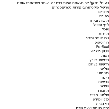
טעינו? נתקן! אם מצאתם טעות בכתבה, נשמח שתשתפו אותנו
אריאל אוקסהורן
ביקורות ספרים
ספרים
מדורים
ספורט
תרבות ובידור
לייף סטייל
אוכל
תיירות
טכנולוגיה ומדע
הורוסקופ
ForReal
מגזין השבוע
דעות
חדשות בארץ
חדשות בעולם
פוליטי
ביטחוני
חינוך
בריאות
משפט
תחבורה
פוליטי-מדיני
כללי ומידע
דף הבית
זמני כניסת וצאת שבת