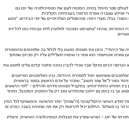
לעולם ספר מיוחד במינו, המנסה לעגן את הפסיכולוגיה של יונג גם
רי ומידע שצברה אפרת חרמוני בעבודתה הקלינית.
: בבלי, מצרי ויווני, ומהסמלים האלכימיים של ימי הביניים. "מסע
ותיו החוזרות, שהינו "אתאיסט המנוכר לחלוטין לדת אבותיו כמו לכל דת
שניים.
ר מזה של היהודי", וכונן את משנתו כמעט בלי לכלול בה אלמנטים מהמסורת
 שאינו אנטישמי. הוא אמר כי שונאיו מעלילים עליו רק מכיוון שמתוך
 הגרמני הרמן גונקל סבר שכדי להבין נכונה סיפור קדום עלינו לחפש את
 האלמנטים ששימשו יסוד למסורת היהדות, ובין האלמנטים המייצגים
יגוד גמור ל"אל עפר תשוב", שנגזר על אדם הראשון בספר בראשית.
 בין המודע והתת־מודע. במקביל מצוטט מדרש תהילים - "למי הרשעים
נפש, אך בו בזמן גם ייתכן שהמדרש נסב רק על המוטיב המקובל, החוזר
ת־מודע האישי והקולקטיבי (ה"עמוק" יותר מהאישי, והמשותף לכל המין
רהר בו מעולם". החלום יכול להראות רק את מה שחווינו בעבר, כפרט או
ורתו של יונג - האיש שפרץ את מגבלות הפסיכולוגיה האישית, והפליג