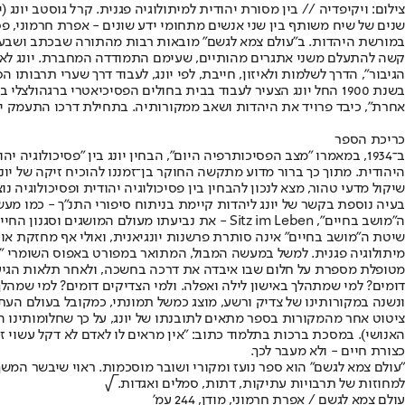
צילום: ויקיפדיה // בין מסורת יהודית למיתולוגיה פגנית. קרל גוסטב יונג (יוש
שנים של שיח משותף בין שני אנשים מתחומי ידע שונים - אפרת חרמוני, פסיכ
במורשת היהדות. ב"עולם צמא לגשם" מובאות רבות מהתורה שבכתב ושבעל פ
קשה להתעלם משני אתגרים מהותיים, שעימם התמודדה המחברת. יונג לא התפ
הגיבור", הדרך לשלמות ולאיזון, חייבת, לפי יונג, לעבוד דרך שערי תרבותו
בשנת 1900 החל יונג הצעיר לעבוד בבית בחולים הפסיכיאטרי ברגהו
אחרת", כיבד פרויד את היהדות ושאב ממקורותיה. בתחילת דרכו התעמק יונ
כריכת הספר
ב־1934, במאמרו "מצב הפסיכותרפיה היום", הבחין יונג בין "פסיכולוג
היהודית. מתוך כך ברור מדוע מתקשה החוקר בן־זמננו להוכיח זיקה של יונג
שיקול מדעי טהור, מצא לנכון להבחין בין פסיכולוגיה יהודית ופסיכולוגיה נו
בעיה נוספת בקשר של יונג ליהדות קיימת בניתוח סיפורי התנ"ך - כמו מעשה
ה"מושב בחיים", Sitz im Leben - את נביעתו מעולם המושגים וסגנון החיים בתקופה שבה נוצר.
שיטת ה"מושב בחיים" אינה סותרת פרשנות יונגיאנית, ואולי אף מחזקת או
מיתולוגיה פגנית. למשל במעשה המבול, המתואר במפורט באפוס השומרי "גיל
מטופלת מספרת על חלום שבו איבדה את דרכה בחשכה, ולאחר תלאות הגיעה
דומים? למי שמתהלך באישון לילה ואפלה. ולמי הצדיקים דומים? למי שמהלך
ונשנה במקורותינו של צדיק ורשע, מוצג כמשל תמונתי, כמקובל בעולם העת
ציטוט אחר מהמקורות בספר מתאים לתובנתו של יונג, על כך שחלומותינו ה
האנושי). במסכת ברכות בתלמוד כתוב: "אין מראים לו לאדם לא דקל עשוי זה
כצורת חיים - ולא מעבר לכך.
"עולם צמא לגשם" הוא ספר נועז ומקורי ושובר מוסכמות. ראוי שיבשר המש
למחוזות של תרבויות עתיקות, דתות, סמלים ואגדות. √
עולם צמא לגשם / אפרת חרמוני, מודן, 244 עמ'