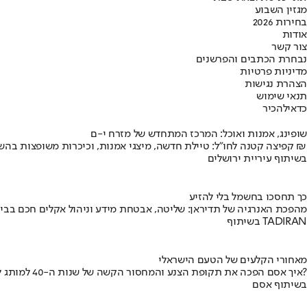
מגזין השבוע
בחירות 2026
אודות
צור קשר
נבחרת הכתבים והפרשנים
מדיניות פרטיות
הצהרת נגישות
תנאי שימוש
כדאי
להכיר
שופינג, אמנות ואוכל: המרכז המתחדש של מזרח י-ם
קפיצה קטנה לחו"ל: טיילת חדשה, מיצגי אמנות, וכיכרות משופצות בהשקעה של 100 מיליון ₪
בשיתוף עיריית ירושלים
כך תחסכו בחשמל בלי להזיע
מהפכת האנרגיה של תדיראן: שליטה, אבטחת מידע וניהול אקלים חכם בבי
בשיתוף TADIRAN
מאחורי הקלעים של הטעם הישראלי
איך אסם הפכה את תקופת הצנע והמחסור הקשה של שנות ה-40 למותג לאומי?
בשיתוף אסם