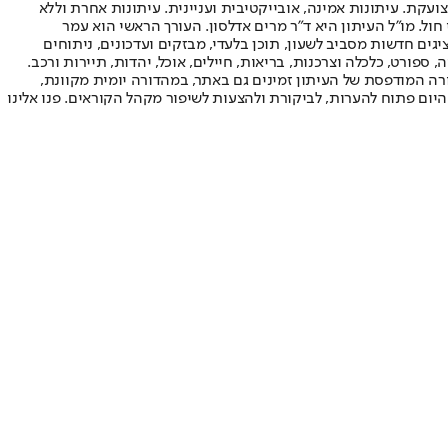
ועקת. עיתונות אמינה, אובייקטיבית ועניינית. עיתונות אחרת וללא
עור החשיפה הגבוה ביותר בימי חול. מו"ל העיתון היא ד"ר מרים אדלסון. העורך הראשי הוא עמר
 והעורך המייסד הוא עמוס רגב. אתרי האינטרנט של "ישראל היום" בעברית ובאנגלית, כמו כן היישומונים (אפליקציות) לאנדרואיד ול-iOS, מציגים חדשות מסביב לשעון, תוכן בלעדי, מבזקים ועדכונים, ניתוחים
, ספורט, כלכלה וצרכנות, בריאות, חיילים, אוכל, יהדות, תיירות ורכב.
דורה המודפסת של העיתון זמינים גם באתר, במהדורה יומית מקוונת,
היום פתוח להערות, לביקורת ולהצעות לשיפור מקהל הקוראים. פנו אלינו