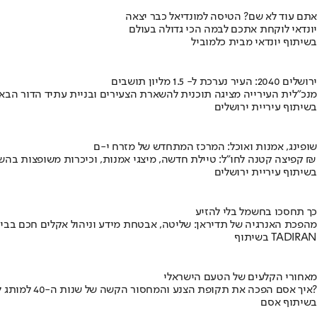
אתם עוד לא שם? הטיסה למונדיאל כבר יצאה
יונדאי לוקחת אתכם לבמה הכי גדולה בעולם
בשיתוף יונדאי מבית כלמוביל
ירושלים 2040: העיר נערכת ל- 1.5 מליון תושבים
מנכ"לית העירייה מציגה תוכנית להשארת הצעירים ובניית עתיד הדור הבא
בשיתוף עיריית ירושלים
שופינג, אמנות ואוכל: המרכז המתחדש של מזרח י-ם
קפיצה קטנה לחו"ל: טיילת חדשה, מיצגי אמנות, וכיכרות משופצות בהשקעה של 100 מיליון ₪
בשיתוף עיריית ירושלים
כך תחסכו בחשמל בלי להזיע
מהפכת האנרגיה של תדיראן: שליטה, אבטחת מידע וניהול אקלים חכם בבי
בשיתוף TADIRAN
מאחורי הקלעים של הטעם הישראלי
איך אסם הפכה את תקופת הצנע והמחסור הקשה של שנות ה-40 למותג לאומי?
בשיתוף אסם